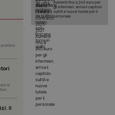
Aumenti fino a 240 euro per
gli infermieri, arriva il capitolo
sull'IA e nuove tutele per il
personale
igazione sulle pagine
kie.
er memorizzare le
carattere
utente per la loro
 dati sul consenso
itiche e
tendo che le loro
ssioni future.
tori
l servizio Cookie-
erenze di consenso
sario che il banner
funzioni
ate le
are...
pplicazione per
nonimo.
pplicazione per
i. Il
co al visitatore.