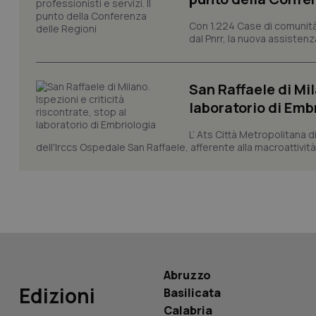
_ga
Con 1.224 Case di comunità a
dal Pnrr, la nuova assistenza
San Raffaele di Mil
laboratorio di Emb
PHPSESSID
L’ Ats Città Metropolitana d
dell'Irccs Ospedale San Raffaele, afferente alla macroattività 
_ga_KM60CM4NPH
Nome
Abruzzo
Nome
Edizioni
VISITOR_INFO1_LIV
Basilicata
_ga_0VMQEQKQ1N
Calabria