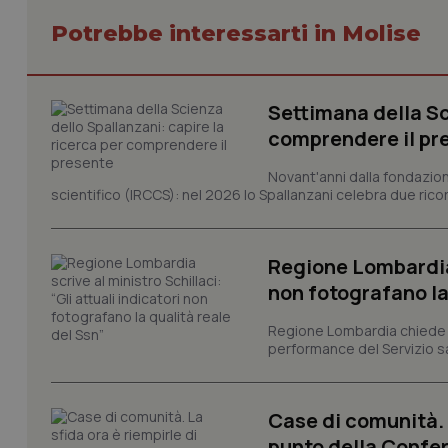
Potrebbe interessarti in Molise
I cookie necessari con
Settimana della Sc
e l'accesso alle aree 
comprendere il pr
Nome
VISITOR_PRIVACY_
Novant'anni dalla fondazion
scientifico (IRCCS): nel 2026 lo Spallanzani celebra due rico
Regione Lombardia s
CookieScriptConse
non fotografano la
Regione Lombardia chiede al
performance del Servizio san
tracking-sites-ironf
tracking-enable
tracking-sites-ironf
Case di comunità. L
session-id
punto della Confer