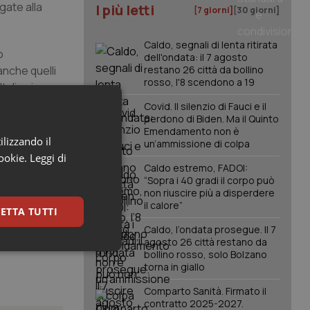
gate alla
I più letti
[7 giorni]
[30 giorni]
Caldo, segnali di lenta ritirata
o
dell'ondata: il 7 agosto
anche quelli
restano 26 città da bollino
rosso, l'8 scendono a 19
talia si
con
Covid. Il silenzio di Fauci e il
perdono di Biden. Ma il Quinto
Emendamento non è
ato dalla
ilizzando il
un’ammissione di colpa
iù una nostra
cookie.
Leggi di
Caldo estremo, FADOI:
ati e meno
“Sopra i 40 gradi il corpo può
non riuscire più a disperdere
il calore”
ETTA TUTTI
Caldo, l’ondata prosegue. Il 7
agosto 26 città restano da
keting
bollino rosso, solo Bolzano
torna in giallo
Comparto Sanità. Firmato il
contratto 2025-2027.