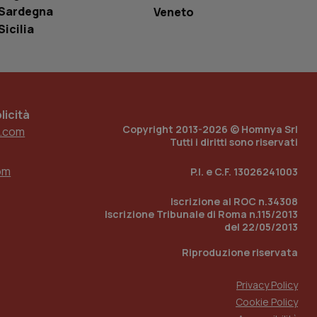
ell'interfaccia di
Sardegna
Veneto
Sicilia
 tenere traccia
i Youtube incorporati
tore del sito web sta
ell'interfaccia di
 tenere traccia
icità
r la gestione
Copyright 2013-2026 © Homnya Srl
.com
one dell’esperienza
Tutti i diritti sono riservati
e per abilitare il
om
P.I. e C.F. 13026241003
loggato con identity
Iscrizione al ROC n.34308
Iscrizione Tribunale di Roma n.115/2013
del 22/05/2013
Riproduzione riservata
Privacy Policy
Cookie Policy