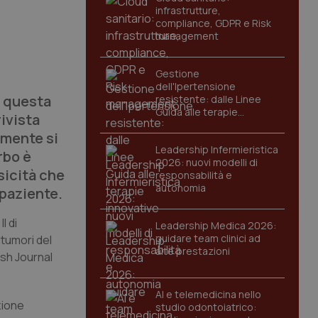
infrastrutture,
compliance, GDPR e Risk
management
Gestione
dell'Ipertensione
di questa
resistente: dalle Linee
Guida alle terapie
ivista
innovative
emente si
Leadership Infermieristica
rbo è
2026: nuovi modelli di
sicità che
responsabilità e
autonomia
 paziente.
I di
Leadership Medica 2026:
guidare team clinici ad
 tumori del
alte prestazioni
ish Journal
AI e telemedicina nello
azione
studio odontoiatrico: