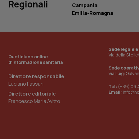
Regionali
Campania
Emilia-Romagna
__Secure-YNID
YSC
Sede legale e
__Secure-
Via della Stell
Quotidiano online
ROLLOUT_TOKEN
d'informazione sanitaria
Sede operati
tracking-sites-
Via Luigi Galva
Direttore responsabile
ironfish-tracking-
named-enable
Luciano Fassari
Tel:
(+39) 06 
Email:
info@h
Direttore editoriale
Francesco Maria Avitto