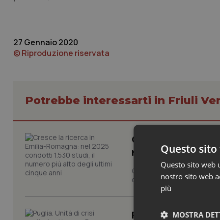
27 Gennaio 2020
© Riproduzione riservata
Potrebbe interessarti in Friuli Ve
Cresce la ricerca i
Questo sito 
numero più alto de
Questo sito web ut
Cresce il volume della ricer
nostro sito web ac
condotti dalla rete regionale
più
Puglia. Unità di cri
MOSTRA DET