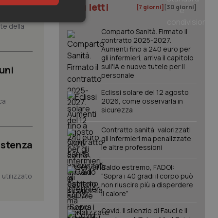
I più letti
[7 giorni]
[30 giorni]
keting
nte della
Comparto Sanità. Firmato il
contratto 2025-2027.
Aumenti fino a 240 euro per
gli infermieri, arriva il capitolo
sull'IA e nuove tutele per il
uni
personale
Eclissi solare del 12 agosto
ca
2026, come osservarla in
sicurezza
igazione sulle pagine
kie.
Contratto sanità, valorizzati
gli infermieri ma penalizzate
istenza
le altre professioni
er memorizzare le
utente per la loro
 dati sul consenso
Caldo estremo, FADOI:
itiche e
tendo che le loro
utilizzato
“Sopra i 40 gradi il corpo può
ssioni future.
non riuscire più a disperdere
il calore”
l servizio Cookie-
erenze di consenso
sario che il banner
Covid. Il silenzio di Fauci e il
funzioni