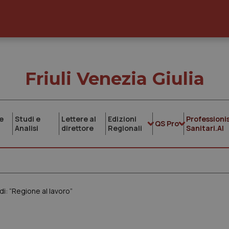
Friuli Venezia Giulia
e
Studi e
Lettere al
Edizioni
Professionis
QS Pro
Analisi
direttore
Regionali
Sanitari.AI
: “Regione al lavoro”