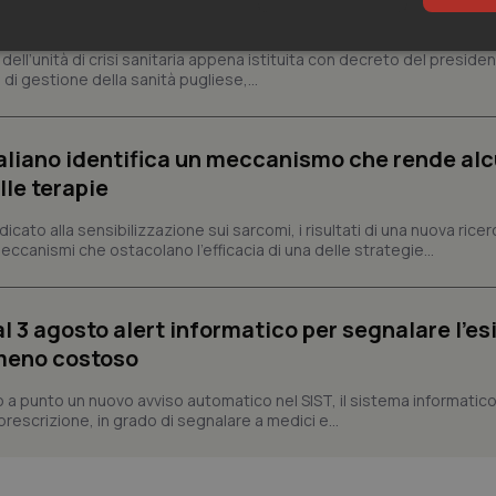
sari
Statistici
Mar
a, dell’unità di crisi sanitaria appena istituita con decreto del preside
di gestione della sanità pugliese,...
aliano identifica un meccanismo che rende alc
lle terapie
Necessari
Statistici
Marketing
ato alla sensibilizzazione sui sarcomi, i risultati di una nuova ricer
canismi che ostacolano l'efficacia di una delle strategie...
tribuiscono a rendere fruibile il sito web abilitandone funzionalità di base quali la nav
protette del sito. Il sito web non è in grado di funzionare correttamente senza questi coo
Fornitore
/
Dominio
Scadenza
Descrizione
al 3 agosto alert informatico per segnalare l’es
METADATA
5 mesi 4
Questo cookie viene utilizzato p
YouTube
settimane
scelte di consenso e privacy dell'
.youtube.com
 meno costoso
interazione con il sito. Registra i
del visitatore riguardo a varie pol
impostazioni sulla privacy, garan
a punto un nuovo avviso automatico nel SIST, il sistema informatico 
preferenze siano onorate nelle se
prescrizione, in grado di segnalare a medici e...
nt
5 mesi 3
Questo cookie viene utilizzato da
CookieScript
settimane
Script.com per ricordare le pref
www.quotidianosanita.it
sui cookie dei visitatori. È neces
dei cookie di Cookie-Script.com 