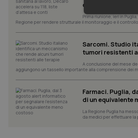
d’attesa e conti
Neces
Prima riunione, ieri in Pugli
Regione per rendere strutturale il monitoraggio e il controllo 
Sarcomi. Studio it
tumori resistenti a
A conclusione del mese dedic
aggiungono un tassello importante alla comprensione dei mec
I cookie necessari con
e l'accesso alle aree 
Nome
Farmaci. Puglia, d
VISITOR_PRIVACY_
di un equivalente
La Regione Puglia ha messo 
da medici per effettuare la 
CookieScriptConse