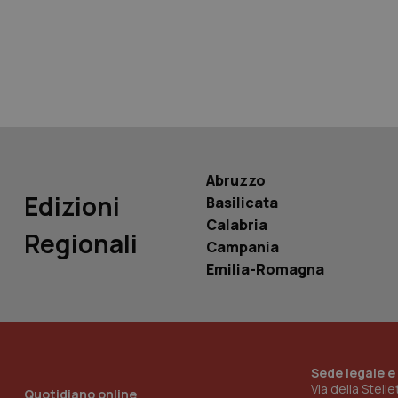
tracking-sites-ironf
tracking-enable
tracking-sites-ironf
session-id
_ga
Abruzzo
Edizioni
Basilicata
Calabria
Regionali
Campania
PHPSESSID
Emilia-Romagna
Sede legale e
_ga_KM60CM4NPH
Via della Stell
Quotidiano online