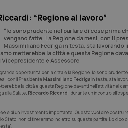
ccardi: “Regione al lavoro”
“Io sono prudente nel parlare di cose prima c
vengano fatte. La Regione da mesi, con il pre
Massimiliano Fedriga in testa, sta lavorando 
iamo metterebbe la città e questa Regione dava
 il Vicepresidente e Assessore
rande opportunità per la città e la Regione. Io sono prudente
si, con il Presidente
Massimiliano Fedriga
in testa, sta lavo
erebbe la città e questa Regione davanti nell'attività nel ca
a alla Salute,
Riccardo Riccardi
, durante un incontro all’osp
idee e di un investimento importante. Questo vuol dire costruir
llo Stato, non ci tireremmo indietro su questa partita. Lo dico 
esta”.