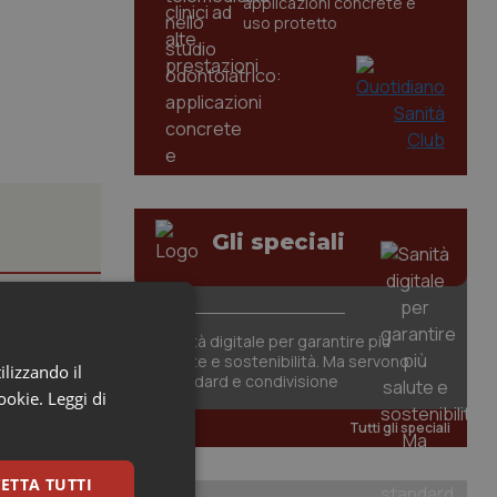
applicazioni concrete e
uso protetto
Gli speciali
, il
Sanità digitale per garantire più
salute e sostenibilità. Ma servono
ilizzando il
standard e condivisione
li studi
cookie.
Leggi di
Tutti gli speciali
iste
ETTA TUTTI