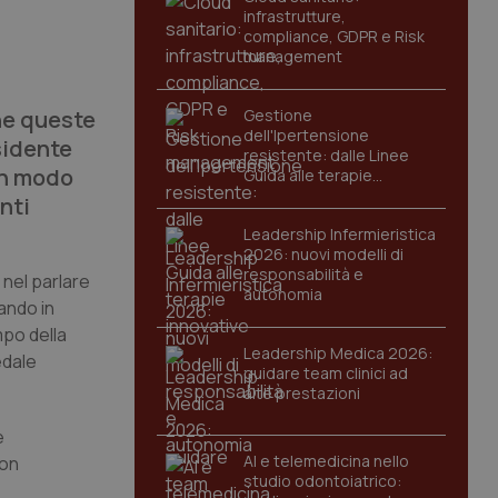
infrastrutture,
compliance, GDPR e Risk
management
he queste
Gestione
dell'Ipertensione
sidente
resistente: dalle Linee
in modo
Guida alle terapie
innovative
nti
Leadership Infermieristica
2026: nuovi modelli di
responsabilità e
 nel parlare
autonomia
rando in
mpo della
Leadership Medica 2026:
edale
guidare team clinici ad
alte prestazioni
e
AI e telemedicina nello
con
studio odontoiatrico: