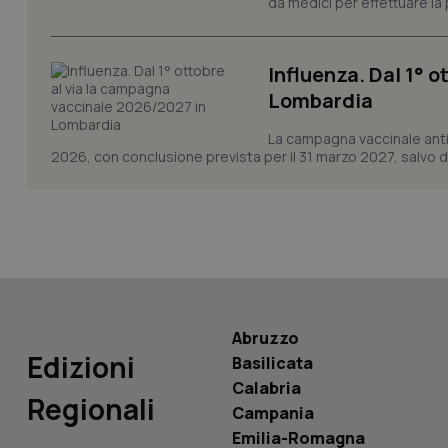
da medici per effettuare la 
CookieScriptConse
Influenza. Dal 1° 
Lombardia
tracking-sites-ironf
tracking-enable
La campagna vaccinale anti
2026, con conclusione prevista per il 31 marzo 2027, salvo div
tracking-sites-ironf
session-id
_ga
Abruzzo
Edizioni
Basilicata
PHPSESSID
Calabria
Regionali
Campania
Emilia-Romagna