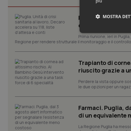
più
MOSTRA DET
Puglia. Unità di cri
d’attesa e conti
Neces
Prima riunione, ieri in Pugli
Regione per rendere strutturale il monitoraggio e il controllo 
Trapianto di corne
riuscito grazie a u
Perdere la vista oppure sos
I cookie necessari con
le due opzioni per un ragazz
e l'accesso alle aree 
Nome
Farmaci. Puglia, d
VISITOR_PRIVACY_
di un equivalente
La Regione Puglia ha messo 