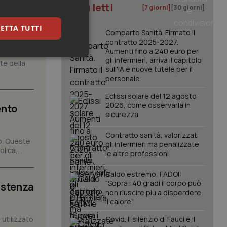
I più letti
[7 giorni]
[30 giorni]
ETTA TUTTI
iste
Comparto Sanità. Firmato il
contratto 2025-2027.
Aumenti fino a 240 euro per
keting
gli infermieri, arriva il capitolo
nte della
sull'IA e nuove tutele per il
personale
Eclissi solare del 12 agosto
2026, come osservarla in
ento
sicurezza
Contratto sanità, valorizzati
o. Queste
gli infermieri ma penalizzate
igazione sulle pagine
ica,...
le altre professioni
kie.
Caldo estremo, FADOI:
“Sopra i 40 gradi il corpo può
istenza
er memorizzare le
non riuscire più a disperdere
utente per la loro
il calore”
 dati sul consenso
itiche e
tendo che le loro
utilizzato
Covid. Il silenzio di Fauci e il
ssioni future.