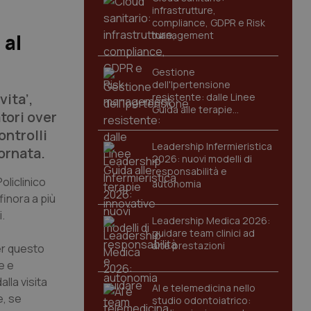
infrastrutture,
compliance, GDPR e Risk
management
 al
Gestione
dell'Ipertensione
vita’,
resistente: dalle Linee
Guida alle terapie
tori over
innovative
ontrolli
Leadership Infermieristica
ornata.
2026: nuovi modelli di
responsabilità e
oliclinico
autonomia
finora a più
i.
Leadership Medica 2026:
guidare team clinici ad
alte prestazioni
er questo
e e
lla visita
AI e telemedicina nello
e, se
studio odontoiatrico: