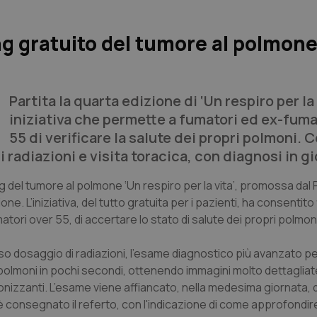
g gratuito del tumore al polmone
Partita la quarta edizione di ‘Un respiro per la 
iniziativa che permette a fumatori ed ex-fuma
55 di verificare la salute dei propri polmoni. C
radiazioni e visita toracica, con diagnosi in gi
 del tumore al polmone ‘Un respiro per la vita’, promossa dal P
. L’iniziativa, del tutto gratuita per i pazienti, ha consentito 
atori over 55, di accertare lo stato di salute dei propri polmon
sso dosaggio di radiazioni, l’esame diagnostico più avanzato p
 i polmoni in pochi secondi, ottenendo immagini molto dettagliat
onizzanti. L’esame viene affiancato, nella medesima giornata, da
e è consegnato il referto, con l'indicazione di come approfondir