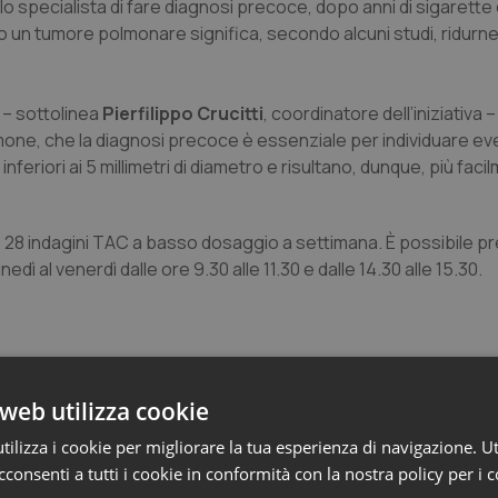
o specialista di fare diagnosi precoce, dopo anni di sigarette 
o un tumore polmonare significa, secondo alcuni studi, ridurne 
 – sottolinea
Pierfilippo Crucitti
, coordinatore dell’iniziativa –
lmone, che la diagnosi precoce è essenziale per individuare ev
riori ai 5 millimetri di diametro e risultano, dunque, più faci
e 28 indagini TAC a basso dosaggio a settimana. È possibile p
ì al venerdì dalle ore 9.30 alle 11.30 e dalle 14.30 alle 15.30.
web utilizza cookie
ilizza i cookie per migliorare la tua esperienza di navigazione. Ut
consenti a tutti i cookie in conformità con la nostra policy per i 