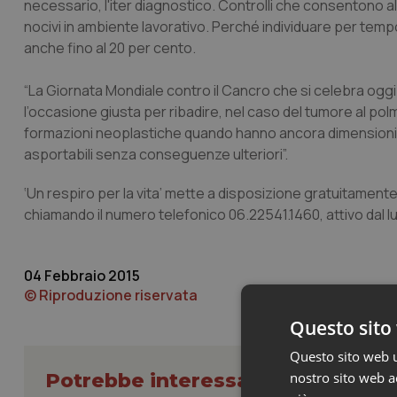
necessario, l'iter diagnostico. Controlli che consentono all
nocivi in ambiente lavorativo. Perché individuare per temp
anche fino al 20 per cento.
“La Giornata Mondiale contro il Cancro che si celebra oggi
l’occasione giusta per ribadire, nel caso del tumore al po
formazioni neoplastiche quando hanno ancora dimensioni infe
asportabili senza conseguenze ulteriori”.
‘Un respiro per la vita’ mette a disposizione gratuitament
chiamando il numero telefonico 06.22541.1460, attivo dal luned
04 Febbraio 2015
© Riproduzione riservata
Questo sito 
Questo sito web ut
Potrebbe interessarti in Lazio
nostro sito web ac