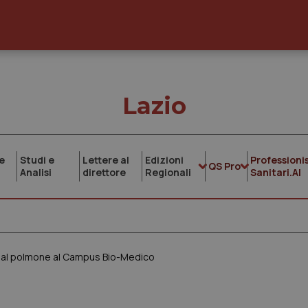
Lazio
e
Studi e
Lettere al
Edizioni
Professionis
QS Pro
Analisi
direttore
Regionali
Sanitari.AI
e al polmone al Campus Bio-Medico