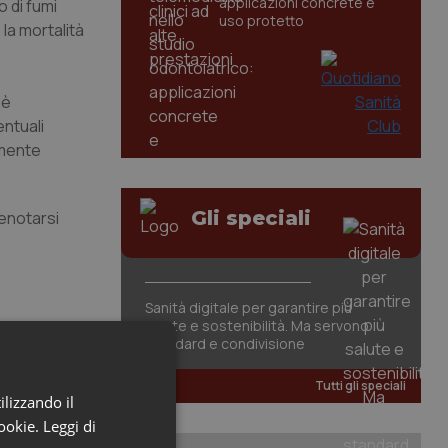
applicazioni concrete e
o di fumi
uso protetto
la mortalità
 è
entuali
lmente
Gli speciali
renotarsi
Sanità digitale per garantire più
salute e sostenibilità. Ma servono
standard e condivisione
Tutti gli speciali
ilizzando il
cookie.
Leggi di