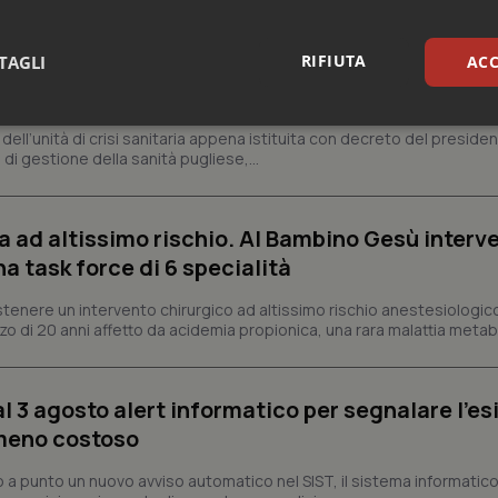
RIFIUTA
TAGLI
ACC
si sanitaria al lavoro, Decaro accelera su 118, l
sari
Statistici
Mar
a, dell’unità di crisi sanitaria appena istituita con decreto del preside
di gestione della sanità pugliese,...
a ad altissimo rischio. Al Bambino Gesù interv
na task force di 6 specialità
Necessari
Statistici
Marketing
tenere un intervento chirurgico ad altissimo rischio anestesiologic
tribuiscono a rendere fruibile il sito web abilitandone funzionalità di base quali la nav
o di 20 anni affetto da acidemia propionica, una rara malattia metabol
protette del sito. Il sito web non è in grado di funzionare correttamente senza questi coo
Fornitore
/
Dominio
Scadenza
Descrizione
al 3 agosto alert informatico per segnalare l’es
METADATA
5 mesi 4
Questo cookie viene utilizzato p
YouTube
settimane
scelte di consenso e privacy dell'
.youtube.com
 meno costoso
interazione con il sito. Registra i
del visitatore riguardo a varie pol
impostazioni sulla privacy, garan
a punto un nuovo avviso automatico nel SIST, il sistema informatico 
preferenze siano onorate nelle se