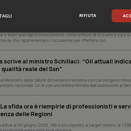
ienza dello Spallanzani: capire la ricerca per
RIFIUTA
TAGLI
ACC
esente
sari
Statistici
Mar
e e trent'anni dal riconoscimento come Istituto di ricovero e cura a 
rrenze che rappresentano l'occasione per riflettere sul...
crive al ministro Schillaci: “Gli attuali indica
 qualità reale del Ssn”
Necessari
Statistici
Marketing
 Ministero della Salute di rivedere il sistema con cui vengono misur
itario nazionale. Lo fa con una lettera firmata dall'assessore al Welf
tribuiscono a rendere fruibile il sito web abilitandone funzionalità di base quali la nav
protette del sito. Il sito web non è in grado di funzionare correttamente senza questi coo
Fornitore
/
Dominio
Scadenza
Descrizione
a sfida ora è riempirle di professionisti e serviz
METADATA
5 mesi 4
Questo cookie viene utilizzato p
YouTube
settimane
scelte di consenso e privacy dell'
.youtube.com
enza delle Regioni
interazione con il sito. Registra i
del visitatore riguardo a varie pol
impostazioni sulla privacy, garan
ttive al 30 giugno 2026, 186 in più rispetto al target minimo di 1.038
preferenze siano onorate nelle se
 territoriale entra nella fase decisiva:...