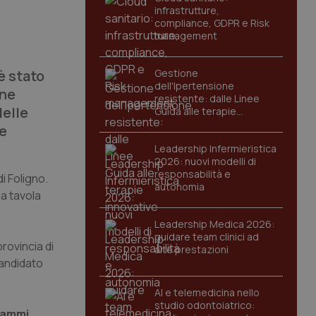
infrastrutture,
compliance, GDPR e Risk
management
è stato
Gestione
dell'Ipertensione
ine
resistente: dalle Linee
delle
Guida alle terapie
innovative
le
Leadership Infermieristica
2026: nuovi modelli di
responsabilità e
di Foligno.
autonomia
na tavola
Leadership Medica 2026:
guidare team clinici ad
rovincia di
alte prestazioni
andidato
AI e telemedicina nello
studio odontoiatrico:
grammi,