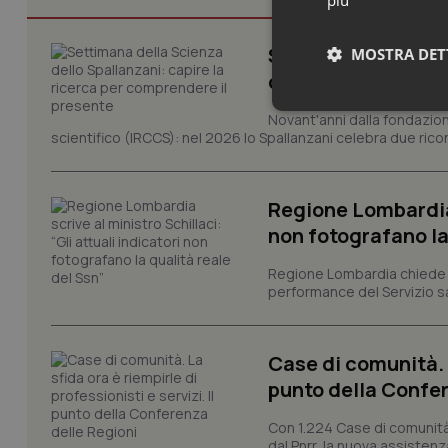
Settimana della Sc
MOSTRA DET
comprendere il pr
Neces
Novant'anni dalla fondazion
scientifico (IRCCS): nel 2026 lo Spallanzani celebra due rico
Regione Lombardia s
non fotografano la
Regione Lombardia chiede al
performance del Servizio san
I cookie necessari con
e l'accesso alle aree 
Nome
Case di comunità. L
VISITOR_PRIVACY_
punto della Confer
Con 1.224 Case di comunità a
dal Pnrr, la nuova assistenza