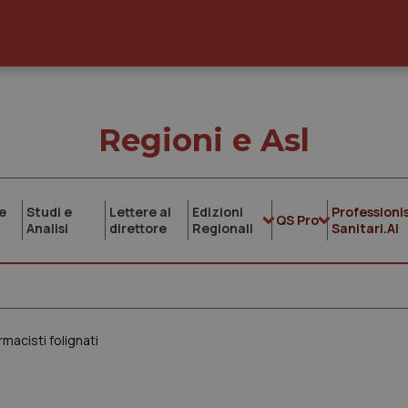
Regioni e Asl
e
Studi e
Lettere al
Edizioni
Professionis
QS Pro
Analisi
direttore
Regionali
Sanitari.AI
rmacisti folignati