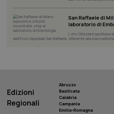
CookieScriptConse
San Raffaele di Mil
laboratorio di Emb
tracking-sites-ironf
tracking-enable
L’ Ats Città Metropolitana d
dell'Irccs Ospedale San Raffaele, afferente alla macroattività 
tracking-sites-ironf
session-id
_ga
Abruzzo
Edizioni
Basilicata
PHPSESSID
Calabria
Regionali
Campania
Emilia-Romagna