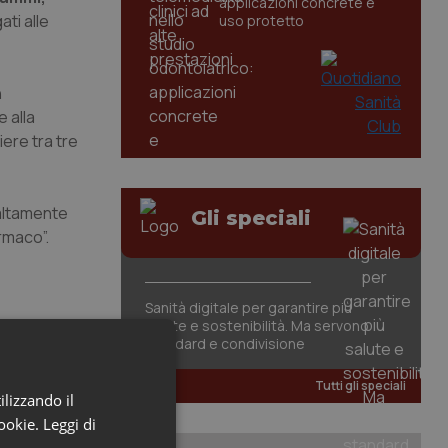
applicazioni concrete e
ti alle
uso protetto
n
 alla
iere tra tre
 altamente
Gli speciali
armaco”.
Sanità digitale per garantire più
salute e sostenibilità. Ma servono
standard e condivisione
Tutti gli speciali
ilizzando il
cookie.
Leggi di