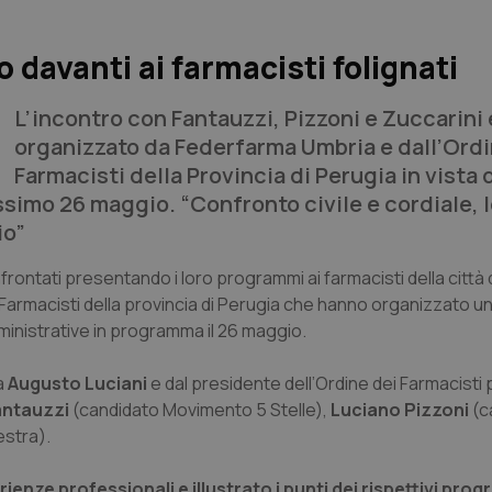
 davanti ai farmacisti folignati
L’incontro con Fantauzzi, Pizzoni e Zuccarini 
organizzato da Federfarma Umbria e dall’Ord
Farmacisti della Provincia di Perugia in vista 
simo 26 maggio. “Confronto civile e cordiale, 
io”
onfrontati presentando i loro programmi ai farmacisti della città 
Farmacisti della provincia di Perugia che hanno organizzato u
amministrative in programma il 26 maggio.
a
Augusto Luciani
e dal presidente dell’Ordine dei Farmacisti p
antauzzi
(candidato Movimento 5 Stelle),
Luciano Pizzoni
(c
stra).
enze professionali e illustrato i punti dei rispettivi pro