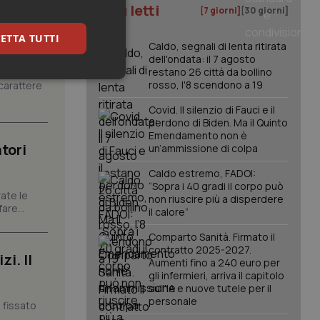
I più letti
[7 giorni]
[30 giorni]
ETTA TUTTI
Caldo, segnali di lenta ritirata
dell'ondata: il 7 agosto
restano 26 città da bollino
keting
rosso, l'8 scendono a 19
carattere
Covid. Il silenzio di Fauci e il
perdono di Biden. Ma il Quinto
Emendamento non è
tori
un’ammissione di colpa
Caldo estremo, FADOI:
“Sopra i 40 gradi il corpo può
ate le
non riuscire più a disperdere
are...
igazione sulle pagine
il calore”
kie.
Comparto Sanità. Firmato il
contratto 2025-2027.
i. Il
Aumenti fino a 240 euro per
er memorizzare le
utente per la loro
gli infermieri, arriva il capitolo
 dati sul consenso
sull'IA e nuove tutele per il
itiche e
personale
tendo che le loro
 fissato
ssioni future.