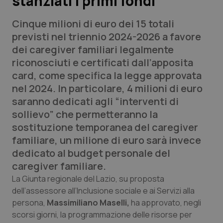
stanziati i primi fondi
Cinque milioni di euro dei 15 totali
Scienza e Farmaci
previsti nel triennio 2024-2026 a favore
dei caregiver familiari legalmente
Studi e Analisi
riconosciuti e certificati dall’apposita
card, come specifica la legge approvata
Lettere al direttore
nel 2024. In particolare, 4 milioni di euro
saranno dedicati agli “interventi di
Edizioni Regionali
sollievo” che permetteranno la
sostituzione temporanea del caregiver
QS Pro
familiare, un milione di euro sarà invece
dedicato al budget personale del
Professionisti Sanitari.AI
caregiver familiare.
Abruzzo
QS Pro Gold
La Giunta regionale del Lazio, su proposta
dell’assessore all’Inclusione sociale e ai Servizi alla
QS Club
Newsletter
persona,
Massimiliano Maselli,
ha approvato, negli
Basilicata
Artrite & artrosi
scorsi giorni, la programmazione delle risorse per