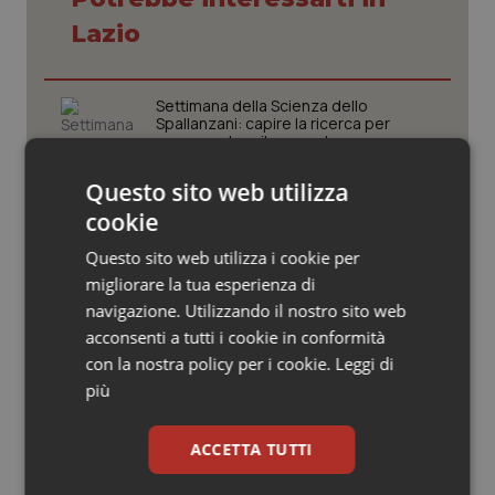
Valle D’Aosta
Oncodermatologia
Lazio
Veneto
Oncoematologia
Settimana della Scienza dello
Oncologia & Nutrizione
Spallanzani: capire la ricerca per
comprendere il presente
Psoriasi & pelle
Questo sito web utilizza
Regione Lombardia scrive al ministro
cookie
Schillaci: “Gli attuali indicatori non
Quotidiano Cardiologia
fotografano la qualità reale del Ssn”
Questo sito web utilizza i cookie per
migliorare la tua esperienza di
Quotidiano Chirurgia
navigazione. Utilizzando il nostro sito web
Case di comunità. La sfida ora è
riempirle di professionisti e servizi. Il
acconsenti a tutti i cookie in conformità
Quotidiano Oncologia
punto della Conferenza delle Regioni
con la nostra policy per i cookie.
Leggi di
più
Quotidiano Pediatria
San Raffaele di Milano. Ispezioni e
criticità riscontrate, stop al
ACCETTA TUTTI
laboratorio di Embriologia
Rene & patologie urogenitali