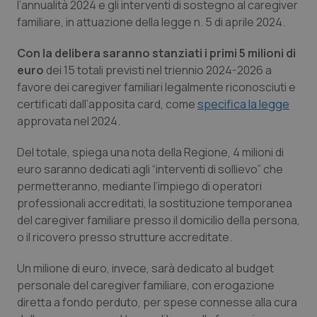
l’annualità 2024 e gli interventi di sostegno al caregiver
Calabria
Asma & BPCO
familiare, in attuazione della legge n. 5 di aprile 2024.
Campania
Car-T
Con la delibera saranno stanziati i primi 5 milioni di
euro
dei 15 totali previsti nel triennio 2024-2026 a
Emilia-Romagna
Colesterolo & coronaropatie
favore dei caregiver familiari legalmente riconosciuti e
certificati dall’apposita card, come
specifica la legge
Friuli Venezia Giulia
Dermatite Atopica
approvata nel 2024.
Del totale, spiega una nota della Regione, 4 milioni di
Lazio
Diabete & glucometri
euro saranno dedicati agli “interventi di sollievo” che
permetteranno, mediante l’impiego di operatori
Liguria
Disturbi dell’umore
professionali accreditati, la sostituzione temporanea
del caregiver familiare presso il domicilio della persona,
Lombardia
Dolore
o il ricovero presso strutture accreditate.
Marche
Donna & Salute
Un milione di euro, invece, sarà dedicato al budget
personale del caregiver familiare, con erogazione
diretta a fondo perduto, per spese connesse alla cura
Molise
Epatiti