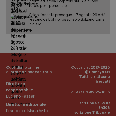
infermieri, arriva il capitolo sull'IA e nuove
tutele per il personale
Caldo, l’ondata prosegue. Il 7 agosto 26 città
restano da bollino rosso, solo Bolzano torna
in giallo
Quotidiano online
Copyright 2013-2026
d'informazione sanitaria
© Homnya Srl
Tutti i diritti sono
riservati
Direttore
responsabile
P.I. e C.F. 13026241003
Luciano Fassari
PHPSESSID
Sessio
PHP.net
www.quotidianosanita.it
Iscrizione al ROC
Direttore editoriale
n.34308
Francesco Maria Avitto
Iscrizione Tribunale