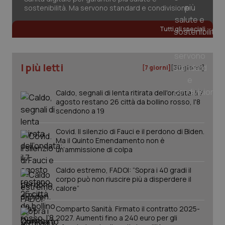
sostenibilità. Ma servono standard e condivisione
Tutti gli speciali
tracking-sites-ironfish-
www.quotidianosanita.it
4
tracking-enable
settim
2 gior
I più letti
[7 giorni]
[30 giorni]
Caldo, segnali di lenta ritirata dell'ondata: il 7
tracking-sites-ironfish-
www.quotidianosanita.it
4
agosto restano 26 città da bollino rosso, l'8
session-id
settim
scendono a 19
2 gior
Covid. Il silenzio di Fauci e il perdono di Biden.
Ma il Quinto Emendamento non è
un’ammissione di colpa
_ga
1 anno
Google LLC
mes
.quotidianosanita.it
Caldo estremo, FADOI: “Sopra i 40 gradi il
corpo può non riuscire più a disperdere il
calore”
Comparto Sanità. Firmato il contratto 2025-
2027. Aumenti fino a 240 euro per gli