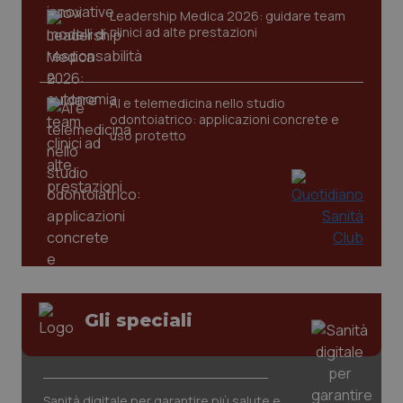
Leadership Medica 2026: guidare team
clinici ad alte prestazioni
AI e telemedicina nello studio
odontoiatrico: applicazioni concrete e
uso protetto
CookieScriptConsent
5 mesi
CookieScript
settim
www.quotidianosanita.it
Gli speciali
Sanità digitale per garantire più salute e