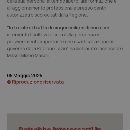
della sua persona, al tempo libero, alla formazione e
all’aggiornamento professionale presso centri
Piemonte
HIV
autorizzati o accreditati dalla Regione.
Provincia Autonoma di Bolzano
Infezioni & Febbre
“In totale si tratta di cinque milioni di euro
per
interventi di sollievo e cura della persona: un
Provincia Autonoma di Trento
Ipertensione & Scompenso
provvedimento importante che qualifica l’azione di
governo della Regione Lazio”, ha dichiarato l’assessore
Puglia
Malattie rare
Massimiliano Maselli.
Sardegna
Malattia di Crohn & Rettocolite Ulcerosa
05 Maggio 2025
© Riproduzione riservata
Sicilia
Neuroscienze & patologie neurodegenerative
Toscana
Obesità
Umbria
Oftalmologia
Potrebbe interessarti in