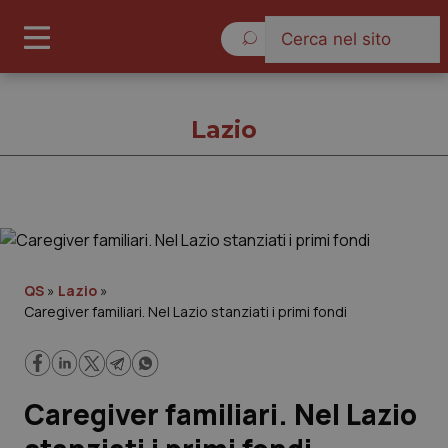
Sabato 8 Agosto 2026
Lazio
Lazio
Cronache
QS
»
Lazio
»
Caregiver familiari. Nel Lazio stanziati i primi fondi
Governo e Parlamento
Regioni e Asl
Caregiver familiari. Nel Lazio
Lavoro e Professioni