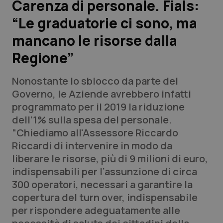
Carenza di personale. Fials:
“Le graduatorie ci sono, ma
Scienza e Farmaci
mancano le risorse dalla
Studi e Analisi
Regione”
Lettere al direttore
Nonostante lo sblocco da parte del
Governo, le Aziende avrebbero infatti
Edizioni Regionali
programmato per il 2019 la riduzione
dell’1% sulla spesa del personale.
QS Pro
“Chiediamo all'Assessore Riccardo
Riccardi di intervenire in modo da
Professionisti Sanitari.AI
liberare le risorse, più di 9 milioni di euro,
indispensabili per l’assunzione di circa
Abruzzo
QS Pro Gold
300 operatori, necessari a garantire la
copertura del turn over, indispensabile
QS Club
Newsletter
Basilicata
Artrite & artrosi
per rispondere adeguatamente alle