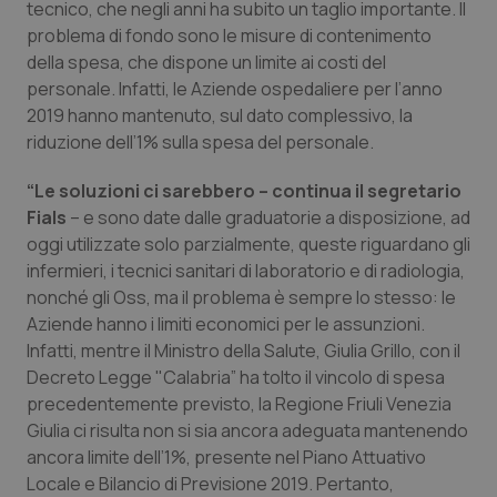
tecnico, che negli anni ha subito un taglio importante. Il
problema di fondo sono le misure di contenimento
Piemonte
HIV
della spesa, che dispone un limite ai costi del
personale. Infatti, le Aziende ospedaliere per l’anno
Provincia Autonoma di Bolzano
Infezioni & Febbre
2019 hanno mantenuto, sul dato complessivo, la
riduzione dell’1% sulla spesa del personale.
Provincia Autonoma di Trento
Ipertensione & Scompenso
“Le soluzioni ci sarebbero – continua il segretario
Puglia
Malattie rare
Fials
– e sono date dalle graduatorie a disposizione, ad
oggi utilizzate solo parzialmente, queste riguardano gli
Sardegna
Malattia di Crohn & Rettocolite Ulcerosa
infermieri, i tecnici sanitari di laboratorio e di radiologia,
nonché gli Oss, ma il problema è sempre lo stesso: le
Aziende hanno i limiti economici per le assunzioni.
Sicilia
Neuroscienze & patologie neurodegenerative
Infatti, mentre il Ministro della Salute, Giulia Grillo, con il
Decreto Legge "Calabria” ha tolto il vincolo di spesa
Toscana
Obesità
precedentemente previsto, la Regione Friuli Venezia
Giulia ci risulta non si sia ancora adeguata mantenendo
Umbria
Oftalmologia
ancora limite dell’1%, presente nel Piano Attuativo
Locale e Bilancio di Previsione 2019. Pertanto,