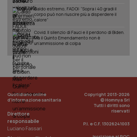
Caldo estremo, FADOI: “Sopra i 40 gradi il
corpo può non riuscire più a disperdere il
calore”
Covid. Il silenzio di Fauci e il perdono di Biden.
Ma il Quinto Emendamento non è
un’ammissione di colpa
PHPSESSID
Sessio
PHP.net
www.quotidianosanita.it
Quotidiano online
Copyright 2013-2026
d'informazione sanitaria
© Homnya Srl
Tutti i diritti sono
riservati
Direttore
responsabile
P.I. e C.F. 13026241003
Luciano Fassari
Iscrizione al ROC