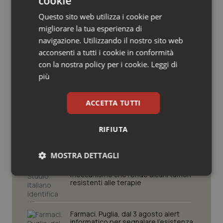
cookie
Salute orale & impianti
Questo sito web utilizza i cookie per
Potrebbe interessarti in
migliorare la tua esperienza di
Sangue & coagulazione
Friuli Venezia Giulia
navigazione. Utilizzando il nostro sito web
acconsenti a tutti i cookie in conformità
Tiroide
con la nostra policy per i cookie.
Leggi di
Cresce la ricerca in Emilia-Romagna:
più
nel 2025 condotti 1.530 studi, il
Tumore al seno
numero più alto degli ultimi cinque
anni
ACCETTA TUTTI
Tumore ovarico
Puglia. Unità di crisi sanitaria al lavoro,
Decaro accelera su 118, liste d’attesa
RIFIUTA
e conti
Tumori del Polmone & Testa Collo
MOSTRA DETTAGLI
Tumori gastrointestinali
Sarcomi. Studio italiano identifica un
meccanismo che rende alcuni tumori
Necessari
Statistici
Marketing
resistenti alle terapie
Ulcera & Reflusso
Farmaci. Puglia, dal 3 agosto alert
Vaccini
informatico per segnalare l’esistenza