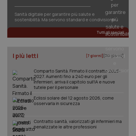
tracking-sites-ironfish-
www.quotidianosanita.it
4
session-id
settim
2 gior
Sanità digitale per garantire più salute e
sostenibilità. Ma servono standard e condivisione
Tutti gli speciali
_ga
1 anno
Google LLC
mes
.quotidianosanita.it
I più letti
[7 giorni]
[30 giorni]
Comparto Sanità. Firmato il contratto 2025-
2027. Aumenti fino a 240 euro per gli
infermieri, arriva il capitolo sull'IA e nuove
tutele per il personale
Eclissi solare del 12 agosto 2026, come
osservarla in sicurezza
Contratto sanità, valorizzati gli infermieri ma
penalizzate le altre professioni