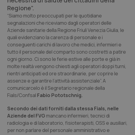
necessità di salute dei cittadini della
Calabria
Asma & BPCO
Regione”.
“Siamo molto preoccupati per le quotidiane
Campania
Car-T
segnalazioni che riceviamo dagli operatori delle
Aziende sanitarie della Regione Friuli Venezia Giulia, le
Emilia-Romagna
Colesterolo & coronaropatie
quali evidenziano la carenza di personale e i
conseguenti carichi di lavoro che medici, infermieri e
Friuli Venezia Giulia
Dermatite Atopica
tutto il personale del comparto sono costretti a patire
ogni giorno. Ci sono le ferie estive alle porte e già in
molte realtà vengono chiesti agli operatori doppi turni,
Lazio
Diabete & glucometri
rientri anticipati ed ore straordinarie, per coprire le
assenze e garantire l’attività assistenziale”. A
Liguria
Disturbi dell’umore
comunicarcelo è il Segretario regionale della
Fials/Confsal
Fabio Pototschnig.
Lombardia
Dolore
Secondo dei dati forniti dalla stessa Fials, nelle
Marche
Donna & Salute
Aziende del FVG
mancano infermieri, tecnici di
radiologia e di laboratorio, fisioterapisti, OSS e ausiliari,
Molise
Epatiti
per non parlare del personale amministrativo e