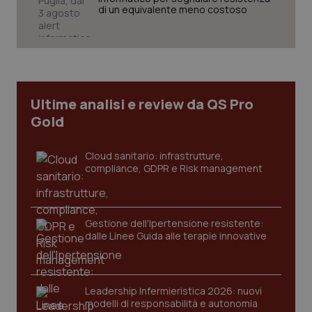
di un equivalente meno costoso
Necessari
Statistici
Marketing
I cookie necessari contribuiscono a rendere fruibile il
sito web abilitandone funzionalità di base quali la
navigazione sulle pagine e l'accesso alle aree
protette del sito. Il sito web non è in grado di
Ultime analisi e review da QS Pro
funzionare correttamente senza questi cookie.
Gold
Nome
Fornitore
/
Dominio
Scaden
VISITOR_PRIVACY_METADATA
5 mesi
YouTube
Cloud sanitario: infrastrutture,
settim
.youtube.com
compliance, GDPR e Risk management
Gestione dell'Ipertensione resistente:
dalle Linee Guida alle terapie innovative
Leadership Infermieristica 2026: nuovi
modelli di responsabilità e autonomia