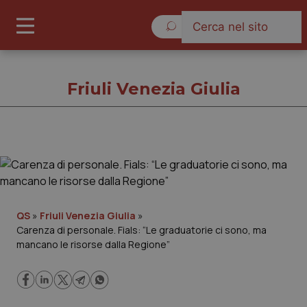
Venerdì 7 Agosto 2026
Friuli Venezia Giulia
Friuli Venezia Giulia
Cronache
QS
»
Friuli Venezia Giulia
»
Carenza di personale. Fials: “Le graduatorie ci sono, ma
Governo e Parlamento
mancano le risorse dalla Regione”
Regioni e Asl
Lavoro e Professioni