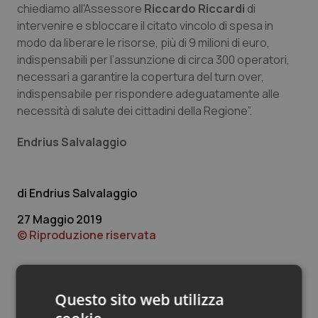
Valle D’Aosta
Oncodermatologia
chiediamo all'Assessore
Riccardo Riccardi
di
intervenire e sbloccare il citato vincolo di spesa in
Veneto
Oncoematologia
modo da liberare le risorse, più di 9 milioni di euro,
indispensabili per l’assunzione di circa 300 operatori,
Oncologia & Nutrizione
necessari a garantire la copertura del turn over,
indispensabile per rispondere adeguatamente alle
necessità di salute dei cittadini della Regione”.
Psoriasi & pelle
Endrius Salvalaggio
Quotidiano Cardiologia
Quotidiano Chirurgia
Endrius Salvalaggio
27 Maggio 2019
Quotidiano Oncologia
© Riproduzione riservata
Quotidiano Pediatria
Rene & patologie urogenitali
Questo sito web utilizza