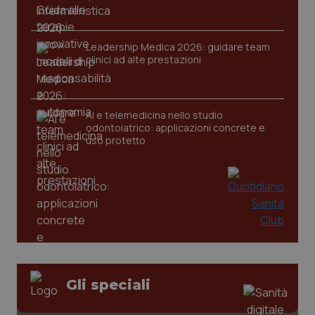
Leadership Medica 2026: guidare team
CookieScriptConsent
clinici ad alte prestazioni
5 mesi
CookieScript
settim
www.quotidianosanita.it
AI e telemedicina nello studio
odontoiatrico: applicazioni concrete e
uso protetto
tracking-sites-ironfish-
www.quotidianosanita.it
4
tracking-enable
settim
2 gior
Gli speciali