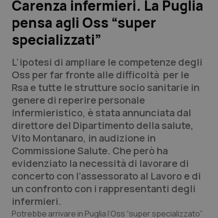
Carenza infermieri. La Puglia
pensa agli Oss “super
Scienza e Farmaci
specializzati”
Studi e Analisi
L’ipotesi di ampliare le competenze degli
Lettere al direttore
Oss per far fronte alle difficoltà per le
Rsa e tutte le strutture socio sanitarie in
Edizioni Regionali
genere di reperire personale
infermieristico, è stata annunciata dal
QS Pro
direttore del Dipartimento della salute,
Vito Montanaro, in audizione in
Professionisti Sanitari.AI
Commissione Salute. Che però ha
evidenziato la necessità di lavorare di
Abruzzo
QS Pro Gold
concerto con l’assessorato al Lavoro e di
un confronto con i rappresentanti degli
QS Club
Newsletter
Basilicata
Artrite & artrosi
infermieri.
Potrebbe arrivare in Puglia l’Oss “super specializzato”