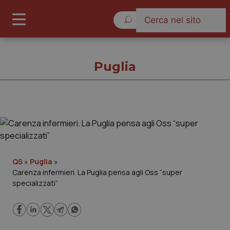
Domenica 9 Agosto 2026
Puglia
Puglia
Cronache
QS
»
Puglia
»
Carenza infermieri. La Puglia pensa agli Oss “super
Governo e Parlamento
specializzati”
Regioni e Asl
Lavoro e Professioni