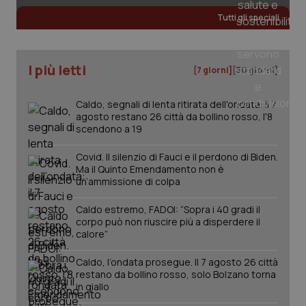
Tutti gli speciali
tracking-sites-ironfish-
www.quotidianosanita.it
4
tracking-enable
settim
I più letti
2 gior
[7 giorni]
[30 giorni]
Caldo, segnali di lenta ritirata dell'ondata: il 7
agosto restano 26 città da bollino rosso, l'8
tracking-sites-ironfish-
www.quotidianosanita.it
4
scendono a 19
session-id
settim
2 gior
Covid. Il silenzio di Fauci e il perdono di Biden.
Ma il Quinto Emendamento non è
un’ammissione di colpa
_ga
1 anno
Google LLC
Caldo estremo, FADOI: “Sopra i 40 gradi il
mes
.quotidianosanita.it
corpo può non riuscire più a disperdere il
calore”
Caldo, l’ondata prosegue. Il 7 agosto 26 città
restano da bollino rosso, solo Bolzano torna
in giallo