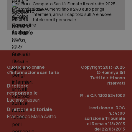
Comparto Sanità. Firmato il contratto 2025-
2027. Aumenti fino a 240 euro per gli
infermieri, arriva il capitolo sull'IA e nuove
tutele per il personale
Quotidiano online
Copyright 2013-2026
d'informazione sanitaria
© Homnya Srl
Tutti i diritti sono
riservati
Direttore
responsabile
P.I. e C.F. 13026241003
Luciano Fassari
PHPSESSID
Sessio
PHP.net
Iscrizione al ROC
Direttore editoriale
www.quotidianosanita.it
n.34308
Francesco Maria Avitto
Iscrizione Tribunale
di Roma n.115/2013
del 22/05/2013