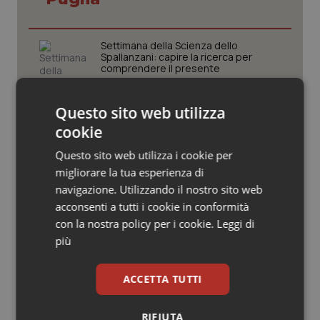
Valle D’Aosta
Oncodermatologia
Veneto
Oncoematologia
Settimana della Scienza dello
Spallanzani: capire la ricerca per
comprendere il presente
Oncologia & Nutrizione
Questo sito web utilizza
Psoriasi & pelle
Regione Lombardia scrive al ministro
Schillaci: “Gli attuali indicatori non
cookie
fotografano la qualità reale del Ssn”
Quotidiano Cardiologia
Questo sito web utilizza i cookie per
migliorare la tua esperienza di
Case di comunità. La sfida ora è
Quotidiano Chirurgia
navigazione. Utilizzando il nostro sito web
riempirle di professionisti e servizi. Il
punto della Conferenza delle Regioni
acconsenti a tutti i cookie in conformità
con la nostra policy per i cookie.
Leggi di
Quotidiano Oncologia
più
San Raffaele di Milano. Ispezioni e
Quotidiano Pediatria
criticità riscontrate, stop al
laboratorio di Embriologia
ACCETTA TUTTI
Rene & patologie urogenitali
RIFIUTA