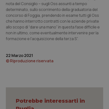
nota del Consiglio – sugli Oss assunti a tempo
Piemonte
HIV
determinato, sullo scorrimento della graduatoria del
concorso di Foggia, prendendo in esame tutti gli Oss
Provincia Autonoma di Bolzano
Infezioni & Febbre
che hanno interrotto contratti con le aziende private
allo scopo di “dare una mano” in questa fase difficile e
non in ultimo, come eventualmente intervenire per la
Provincia Autonoma di Trento
Ipertensione & Scompenso
formazione e l’acquisizione della terza S”.
Puglia
Malattie rare
22 Marzo 2021
Sardegna
Malattia di Crohn & Rettocolite Ulcerosa
© Riproduzione riservata
Sicilia
Neuroscienze & patologie neurodegenerative
Toscana
Obesità
Umbria
Oftalmologia
Potrebbe interessarti in
Puglia