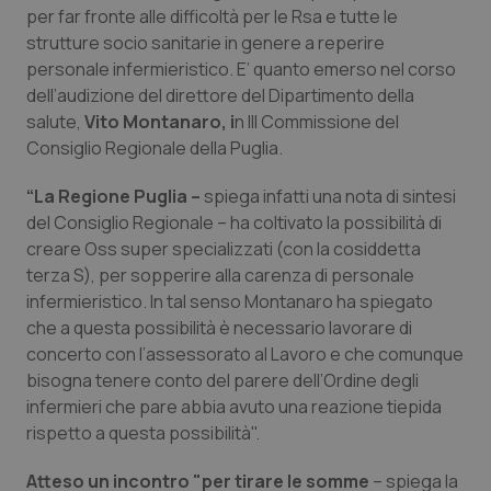
Calabria
Asma & BPCO
per far fronte alle difficoltà per le Rsa e tutte le
strutture socio sanitarie in genere a reperire
personale infermieristico. E’ quanto emerso nel corso
Campania
Car-T
dell’audizione del direttore del Dipartimento della
salute,
Vito Montanaro, i
n III Commissione del
Emilia-Romagna
Colesterolo & coronaropatie
Consiglio Regionale della Puglia.
Friuli Venezia Giulia
Dermatite Atopica
“La Regione Puglia –
spiega infatti una nota di sintesi
del Consiglio Regionale – ha coltivato la possibilità di
Lazio
Diabete & glucometri
creare Oss super specializzati (con la cosiddetta
terza S), per sopperire alla carenza di personale
Liguria
Disturbi dell’umore
infermieristico. In tal senso Montanaro ha spiegato
che a questa possibilità è necessario lavorare di
concerto con l’assessorato al Lavoro e che comunque
Lombardia
Dolore
bisogna tenere conto del parere dell’Ordine degli
infermieri che pare abbia avuto una reazione tiepida
Marche
Donna & Salute
rispetto a questa possibilità".
Molise
Epatiti
Atteso un incontro "per tirare le somme
– spiega la