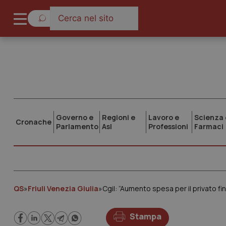
Governo e
Regioni e
Lavoro e
Scienza 
Cronache
Parlamento
Asl
Professioni
Farmaci
QS
»
Friuli Venezia Giulia
»
Cgil: “Aumento spesa per il privato fi
Stampa