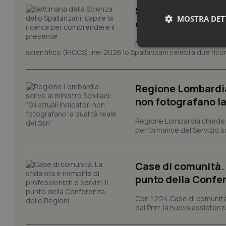
Settimana della Sc
MOSTRA DET
comprendere il pr
Novant'anni dalla fondazion
Neces
scientifico (IRCCS): nel 2026 lo Spallanzani celebra due rico
Regione Lombardia s
non fotografano la
Regione Lombardia chiede al
performance del Servizio san
I cookie necessari con
e l'accesso alle aree 
Nome
Case di comunità. L
VISITOR_PRIVACY_
punto della Confer
Con 1.224 Case di comunità a
dal Pnrr, la nuova assistenza