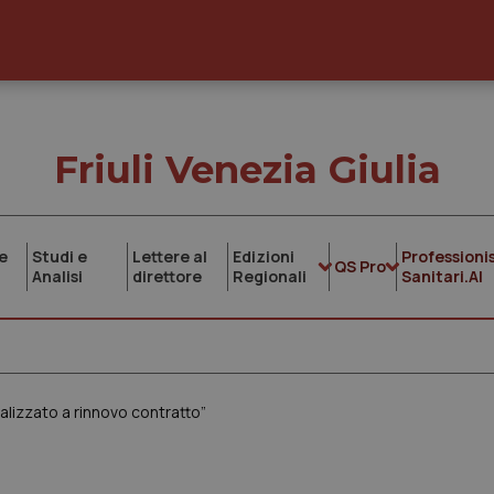
Friuli Venezia Giulia
e
Studi e
Lettere al
Edizioni
Professionis
QS Pro
Analisi
direttore
Regionali
Sanitari.AI
nalizzato a rinnovo contratto”