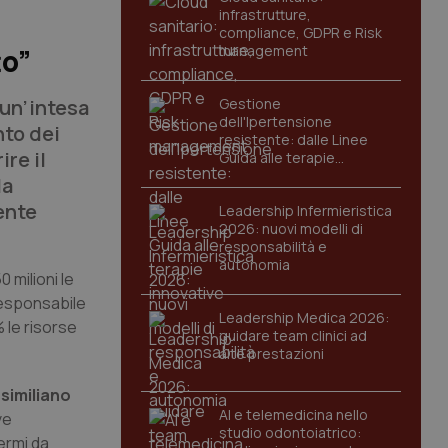
infrastrutture,
compliance, GDPR e Risk
management
to”
 un’intesa
Gestione
dell'Ipertensione
nto dei
resistente: dalle Linee
ire il
Guida alle terapie
innovative
la
ente
Leadership Infermieristica
2026: nuovi modelli di
responsabilità e
autonomia
 milioni le
responsabile
Leadership Medica 2026:
% le risorse
guidare team clinici ad
alte prestazioni
similiano
AI e telemedicina nello
ve
studio odontoiatrico:
fermi da