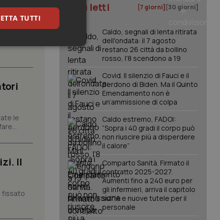
I più letti
[7 giorni]
[30 giorni]
ETTA TUTTI
Caldo, segnali di lenta ritirata
dell'ondata: il 7 agosto
carattere
keting
restano 26 città da bollino
rosso, l'8 scendono a 19
Covid. Il silenzio di Fauci e il
tori
perdono di Biden. Ma il Quinto
Emendamento non è
un’ammissione di colpa
ate le
Caldo estremo, FADOI:
are...
“Sopra i 40 gradi il corpo può
igazione sulle pagine
non riuscire più a disperdere
kie.
il calore”
i. Il
Comparto Sanità. Firmato il
contratto 2025-2027.
er memorizzare le
utente per la loro
Aumenti fino a 240 euro per
 dati sul consenso
gli infermieri, arriva il capitolo
itiche e
 fissato
sull'IA e nuove tutele per il
tendo che le loro
ssioni future.
personale