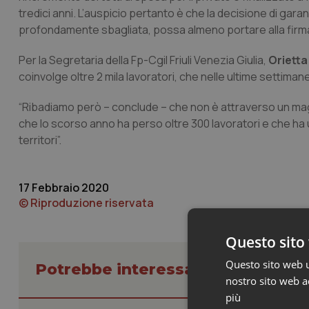
tredici anni. L’auspicio pertanto è che la decisione di gara
profondamente sbagliata, possa almeno portare alla firma d
Per la Segretaria della Fp-Cgil Friuli Venezia Giulia,
Orietta
coinvolge oltre 2 mila lavoratori, che nelle ultime settimane 
“Ribadiamo però – conclude – che non è attraverso un maggior
che lo scorso anno ha perso oltre 300 lavoratori e che ha 
territori”.
17 Febbraio 2020
© Riproduzione riservata
Questo sito 
Questo sito web ut
Potrebbe interessarti in Friuli Ve
nostro sito web ac
più