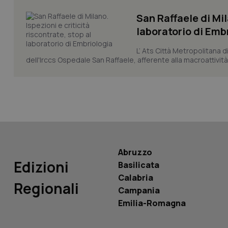
CookieScriptConse
San Raffaele di Mil
laboratorio di Emb
tracking-sites-ironf
L’ Ats Città Metropolitana d
tracking-enable
dell'Irccs Ospedale San Raffaele, afferente alla macroattività 
tracking-sites-ironf
session-id
_ga
Abruzzo
Edizioni
Basilicata
PHPSESSID
Calabria
Regionali
Campania
Emilia-Romagna