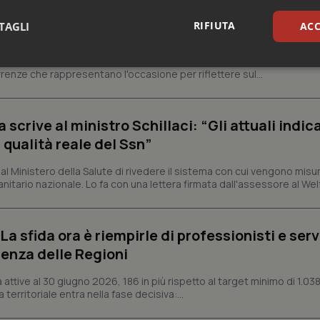
ienza dello Spallanzani: capire la ricerca per
RIFIUTA
TAGLI
ACC
esente
e e trent'anni dal riconoscimento come Istituto di ricovero e cura a 
sari
Statistici
Mar
rrenze che rappresentano l'occasione per riflettere sul...
crive al ministro Schillaci: “Gli attuali indica
 qualità reale del Ssn”
Necessari
Statistici
Marketing
 Ministero della Salute di rivedere il sistema con cui vengono misur
itario nazionale. Lo fa con una lettera firmata dall'assessore al Welf
tribuiscono a rendere fruibile il sito web abilitandone funzionalità di base quali la nav
protette del sito. Il sito web non è in grado di funzionare correttamente senza questi coo
Fornitore
/
Dominio
Scadenza
Descrizione
a sfida ora è riempirle di professionisti e serviz
METADATA
5 mesi 4
Questo cookie viene utilizzato p
enza delle Regioni
YouTube
settimane
scelte di consenso e privacy dell'
.youtube.com
interazione con il sito. Registra i
del visitatore riguardo a varie pol
ttive al 30 giugno 2026, 186 in più rispetto al target minimo di 1.038
impostazioni sulla privacy, garan
 territoriale entra nella fase decisiva:...
preferenze siano onorate nelle se