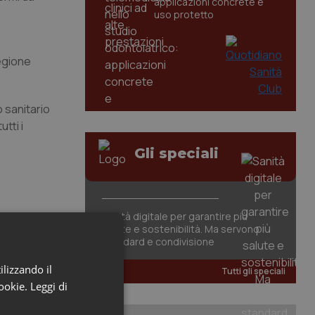
applicazioni concrete e
uso protetto
Regione
o sanitario
tti i
Gli speciali
Sanità digitale per garantire più
salute e sostenibilità. Ma servono
standard e condivisione
ilizzando il
Tutti gli speciali
cookie.
Leggi di