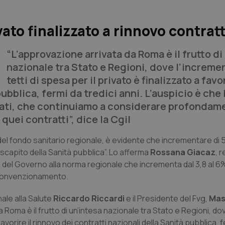
vato finalizzato a rinnovo contrat
“L’approvazione arrivata da Roma è il frutto di
nazionale tra Stato e Regioni, dove l’increme
tetti di spesa per il privato è finalizzato a favor
ubblica, fermi da tredici anni. L’auspicio è che 
ivati, che continuiamo a considerare profondam
quei contratti”, dice la Cgil
 fondo sanitario regionale, è evidente che incrementare di 50
 scapito della Sanità pubblica”. Lo afferma
Rossana Giacaz
, 
era del Governo alla norma regionale che incrementa dal 3,8 al 6
i convenzionamento.
ale alla Salute
Riccardo Riccardi
e il Presidente del Fvg,
Mas
da Roma è il frutto di un’intesa nazionale tra Stato e Regioni, do
favorire il rinnovo dei contratti nazionali della Sanità pubblica, 