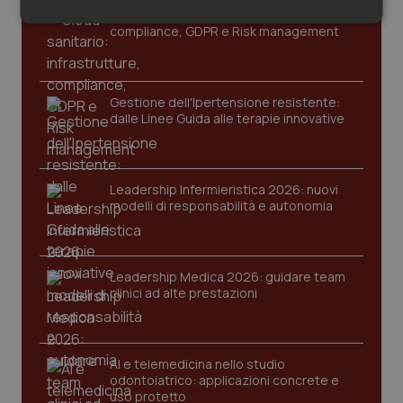
Cloud sanitario: infrastrutture,
Salute orale & impianti
Necessari
Statistici
Marketing
compliance, GDPR e Risk management
Sangue & coagulazione
Gestione dell'Ipertensione resistente:
Tiroide
dalle Linee Guida alle terapie innovative
Necessari
Statistici
Marketing
Tumore al seno
I cookie necessari contribuiscono a rendere fruibile il
Leadership Infermieristica 2026: nuovi
sito web abilitandone funzionalità di base quali la
Tumore ovarico
modelli di responsabilità e autonomia
navigazione sulle pagine e l'accesso alle aree
protette del sito. Il sito web non è in grado di
funzionare correttamente senza questi cookie.
Tumori del Polmone & Testa Collo
Nome
Fornitore
/
Dominio
Scaden
Leadership Medica 2026: guidare team
clinici ad alte prestazioni
VISITOR_PRIVACY_METADATA
5 mesi
YouTube
Tumori gastrointestinali
settim
.youtube.com
Ulcera & Reflusso
AI e telemedicina nello studio
odontoiatrico: applicazioni concrete e
Vaccini
uso protetto