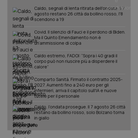
tracking-sites-ironfish-
www.quotidianosanita.it
4
tracking-enable
settim
Caldo, segnali di lenta ritirata dell'ondata: il 7
2 gior
agosto restano 26 città da bollino rosso, l'8
scendono a 19
Covid. Il silenzio di Fauci e il perdono di Biden.
Ma il Quinto Emendamento non è
tracking-sites-ironfish-
www.quotidianosanita.it
4
session-id
settim
un’ammissione di colpa
2 gior
Caldo estremo, FADOI: “Sopra i 40 gradi il
corpo può non riuscire più a disperdere il
calore”
_ga
1 anno
Google LLC
mes
.quotidianosanita.it
Comparto Sanità. Firmato il contratto 2025-
2027. Aumenti fino a 240 euro per gli
infermieri, arriva il capitolo sull'IA e nuove
tutele per il personale
Caldo, l’ondata prosegue. Il 7 agosto 26 città
restano da bollino rosso, solo Bolzano torna
in giallo