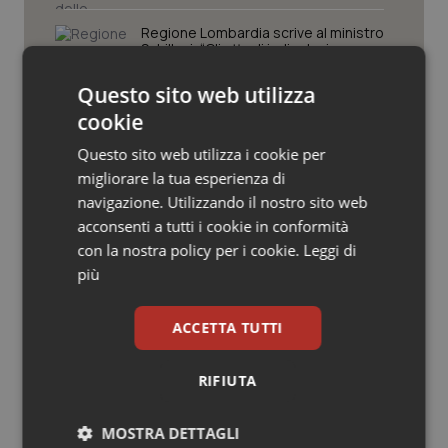
Valle D’Aosta
Oncodermatologia
Regione Lombardia scrive al ministro
Schillaci: “Gli attuali indicatori non
Veneto
Oncoematologia
fotografano la qualità reale del Ssn”
Questo sito web utilizza
Oncologia & Nutrizione
cookie
Case di comunità. La sfida ora è
riempirle di professionisti e servizi. Il
Questo sito web utilizza i cookie per
Psoriasi & pelle
punto della Conferenza delle Regioni
migliorare la tua esperienza di
navigazione. Utilizzando il nostro sito web
Quotidiano Cardiologia
San Raffaele di Milano. Ispezioni e
acconsenti a tutti i cookie in conformità
criticità riscontrate, stop al
con la nostra policy per i cookie.
Leggi di
laboratorio di Embriologia
Quotidiano Chirurgia
più
Quotidiano Oncologia
ACCETTA TUTTI
Quotidiano Pediatria
RIFIUTA
Ultime analisi e review da QS Pro
Gold
Rene & patologie urogenitali
MOSTRA DETTAGLI