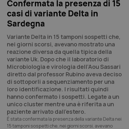
Confermata la presenza di 15
casi di variante Delta in
Scienza e Farmaci
Sardegna
Studi e Analisi
Variante Delta in 15 tamponi sospetti che,
Lettere al direttore
nei giorni scorsi, avevano mostrato una
reazione diversa da quella tipica della
Edizioni Regionali
variante Uk. Dopo che il laboratorio di
Microbiologia e virologia dell’Aou Sassari
QS Pro
diretto dal professor Rubino aveva deciso
di sottoporli a sequenziamento per una
Professionisti Sanitari.AI
loro identificazione. I risultati quindi
hanno confermato i sospetti. Legate a un
Abruzzo
QS Pro Gold
unico cluster mentre una è riferita a un
paziente arrivato dall'estero.
QS Club
Newsletter
Basilicata
Artrite & artrosi
È stata confermata la presenza della variante Delta nei
15 tamponi sospetti che, nei giorni scorsi, avevano