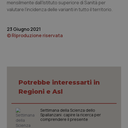
mensilmente dall’Istituto superiore di Sanità per
valutare l’incidenza delle varianti in tutto il territorio.
Piemonte
HIV
Provincia Autonoma di Bolzano
Infezioni & Febbre
23 Giugno 2021
© Riproduzione riservata
Provincia Autonoma di Trento
Ipertensione & Scompenso
Puglia
Malattie rare
Sardegna
Malattia di Crohn & Rettocolite Ulcerosa
Potrebbe interessarti in
Sicilia
Neuroscienze & patologie neurodegenerative
Regioni e Asl
Toscana
Obesità
Settimana della Scienza dello
Umbria
Oftalmologia
Spallanzani: capire la ricerca per
comprendere il presente