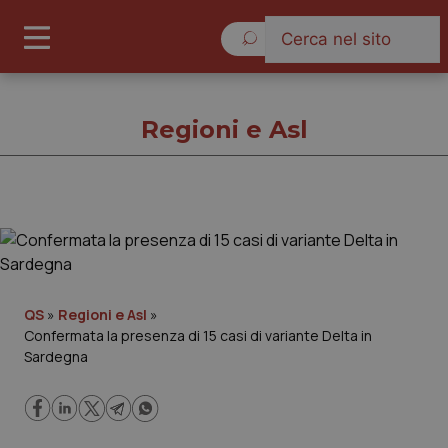
Sabato 8 Agosto 2026
Regioni e Asl
Regioni e Asl
Cronache
QS
»
Regioni e Asl
»
Confermata la presenza di 15 casi di variante Delta in
Governo e Parlamento
Sardegna
Regioni e Asl
Lavoro e Professioni