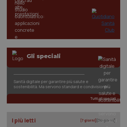
Gli speciali
CookieScriptConsent
5 mesi
CookieScript
settim
www.quotidianosanita.it
Sanità digitale per garantire più salute e
sostenibilità. Ma servono standard e condivisione
Tutti gli speciali
I più letti
[7 giorni]
[30 giorni]