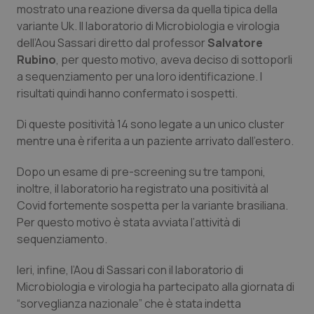
mostrato una reazione diversa da quella tipica della
Calabria
Asma & BPCO
variante Uk. Il laboratorio di Microbiologia e virologia
dell’Aou Sassari diretto dal professor
Salvatore
Campania
Car-T
Rubino
, per questo motivo, aveva deciso di sottoporli
a sequenziamento per una loro identificazione. I
Emilia-Romagna
Colesterolo & coronaropatie
risultati quindi hanno confermato i sospetti.
Friuli Venezia Giulia
Dermatite Atopica
Di queste positività 14 sono legate a un unico cluster
mentre una è riferita a un paziente arrivato dall'estero.
Lazio
Diabete & glucometri
Dopo un esame di pre-screening su tre tamponi,
inoltre, il laboratorio ha registrato una positività al
Liguria
Disturbi dell’umore
Covid fortemente sospetta per la variante brasiliana.
Per questo motivo è stata avviata l’attività di
Lombardia
Dolore
sequenziamento.
Marche
Donna & Salute
Ieri, infine, l’Aou di Sassari con il laboratorio di
Microbiologia e virologia ha partecipato alla giornata di
Molise
Epatiti
“sorveglianza nazionale” che è stata indetta