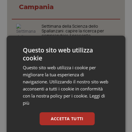
Valle D’Aosta
Oncodermatologia
Campania
Veneto
Oncoematologia
Settimana della Scienza dello
Oncologia & Nutrizione
Spallanzani: capire la ricerca per
comprendere il presente
Psoriasi & pelle
Questo sito web utilizza
Regione Lombardia scrive al ministro
cookie
Schillaci: “Gli attuali indicatori non
Quotidiano Cardiologia
fotografano la qualità reale del Ssn”
Questo sito web utilizza i cookie per
migliorare la tua esperienza di
Quotidiano Chirurgia
navigazione. Utilizzando il nostro sito web
Case di comunità. La sfida ora è
riempirle di professionisti e servizi. Il
acconsenti a tutti i cookie in conformità
punto della Conferenza delle Regioni
Quotidiano Oncologia
con la nostra policy per i cookie.
Leggi di
più
Quotidiano Pediatria
San Raffaele di Milano. Ispezioni e
criticità riscontrate, stop al
ACCETTA TUTTI
laboratorio di Embriologia
Rene & patologie urogenitali