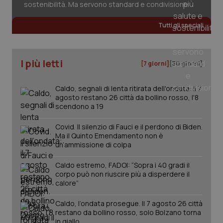
sostenibilità. Ma servono standard e condivisione
Tutti gli speciali
tracking-sites-ironfish-
www.quotidianosanita.it
4
tracking-enable
settim
2 gior
I più letti
[7 giorni]
[30 giorni]
Caldo, segnali di lenta ritirata dell'ondata: il 7
agosto restano 26 città da bollino rosso, l'8
tracking-sites-ironfish-
www.quotidianosanita.it
4
session-id
settim
scendono a 19
2 gior
Covid. Il silenzio di Fauci e il perdono di Biden.
Ma il Quinto Emendamento non è
un’ammissione di colpa
_ga
1 anno
Google LLC
mes
.quotidianosanita.it
Caldo estremo, FADOI: “Sopra i 40 gradi il
corpo può non riuscire più a disperdere il
calore”
Caldo, l’ondata prosegue. Il 7 agosto 26 città
restano da bollino rosso, solo Bolzano torna
in giallo