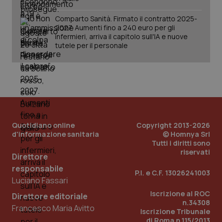
Comparto Sanità. Firmato il contratto 2025-
2027. Aumenti fino a 240 euro per gli
infermieri, arriva il capitolo sull'IA e nuove
tutele per il personale
Quotidiano online
Copyright 2013-2026
d'informazione sanitaria
© Homnya Srl
Tutti i diritti sono
riservati
Direttore
responsabile
P.I. e C.F. 13026241003
Luciano Fassari
PHPSESSID
Sessio
PHP.net
www.quotidianosanita.it
Iscrizione al ROC
Direttore editoriale
n.34308
Francesco Maria Avitto
Iscrizione Tribunale
di Roma n.115/2013