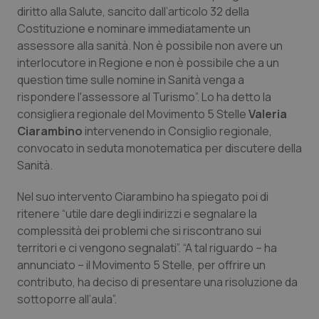
Calabria
Asma & BPCO
diritto alla Salute, sancito dall’articolo 32 della
Costituzione e nominare immediatamente un
assessore alla sanità. Non è possibile non avere un
Campania
Car-T
interlocutore in Regione e non è possibile che a un
question time sulle nomine in Sanità venga a
Emilia-Romagna
Colesterolo & coronaropatie
rispondere l'assessore al Turismo”. Lo ha detto la
consigliera regionale del Movimento 5 Stelle
Valeria
Friuli Venezia Giulia
Dermatite Atopica
Ciarambino
intervenendo in Consiglio regionale,
convocato in seduta monotematica per discutere della
Lazio
Diabete & glucometri
Sanità.
Liguria
Disturbi dell’umore
Nel suo intervento Ciarambino ha spiegato poi di
ritenere “utile dare degli indirizzi e segnalare la
complessità dei problemi che si riscontrano sui
Lombardia
Dolore
territori e ci vengono segnalati”. “A tal riguardo – ha
annunciato – il Movimento 5 Stelle, per offrire un
Marche
Donna & Salute
contributo, ha deciso di presentare una risoluzione da
sottoporre all’aula”.
Molise
Epatiti