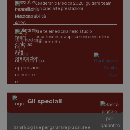
Leadership Medica 2026: guidare team
clinici ad alte prestazioni
AI e telemedicina nello studio
odontoiatrico: applicazioni concrete e
uso protetto
CookieScriptConsent
5 mesi
CookieScript
settim
www.quotidianosanita.it
Gli speciali
Sanità digitale per garantire più salute e