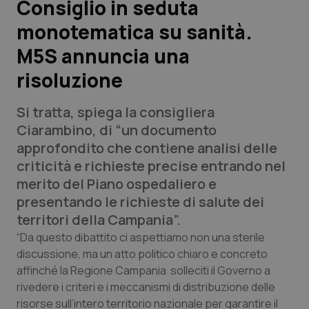
Consiglio in seduta
monotematica su sanità.
Scienza e Farmaci
M5S annuncia una
Studi e Analisi
risoluzione
Lettere al direttore
Si tratta, spiega la consigliera
Ciarambino, di “un documento
Edizioni Regionali
approfondito che contiene analisi delle
criticità e richieste precise entrando nel
QS Pro
merito del Piano ospedaliero e
presentando le richieste di salute dei
Professionisti Sanitari.AI
territori della Campania”.
“Da questo dibattito ci aspettiamo non una sterile
Abruzzo
QS Pro Gold
discussione, ma un atto politico chiaro e concreto
affinché la Regione Campania solleciti il Governo a
QS Club
Newsletter
Basilicata
Artrite & artrosi
rivedere i criteri e i meccanismi di distribuzione delle
risorse sull’intero territorio nazionale per garantire il