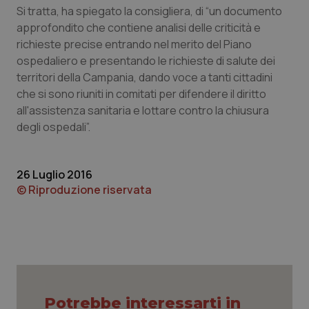
Si tratta, ha spiegato la consigliera, di “un documento
Piemonte
HIV
approfondito che contiene analisi delle criticità e
richieste precise entrando nel merito del Piano
Provincia Autonoma di Bolzano
Infezioni & Febbre
ospedaliero e presentando le richieste di salute dei
territori della Campania, dando voce a tanti cittadini
che si sono riuniti in comitati per difendere il diritto
Provincia Autonoma di Trento
Ipertensione & Scompenso
all'assistenza sanitaria e lottare contro la chiusura
degli ospedali”.
Puglia
Malattie rare
Sardegna
Malattia di Crohn & Rettocolite Ulcerosa
26 Luglio 2016
© Riproduzione riservata
Sicilia
Neuroscienze & patologie neurodegenerative
Toscana
Obesità
Umbria
Oftalmologia
Potrebbe interessarti in