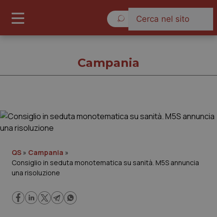
Domenica 9 Agosto 2026
Campania
Campania
Cronache
QS
»
Campania
»
Consiglio in seduta monotematica su sanità. M5S annuncia
Governo e Parlamento
una risoluzione
Regioni e Asl
Lavoro e Professioni