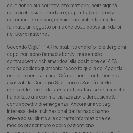
Valle D’Aosta
Oncodermatologia
delle donne alla corretta informazione, della dignità
della professione medica e, soprattutto, della vita
Veneto
Oncoematologia
dell’embrione umano, considerato dall'industria del
farmaco un oggetto prima che esso possa annidarsi
Oncologia & Nutrizione
nell'utero materno”.
Secondo Gigli, “il TAR ha stabilito che le ‘pillole dei giorni
Psoriasi & pelle
dopo’ non sono farmaci abortivi, ma semplici
contraccettivi richiamandosi alla posizione dell’AIFA
Quotidiano Cardiologia
che ha pedissequamente recepito quella dell’Agenzia
europea per il farmaco. Ciò non tiene conto dei rilievi
Quotidiano Chirurgia
avanzati dal Consiglio Superiore di Sanità e delle
contraddizioni con la stessa letteratura scientifica che
Quotidiano Oncologia
ha portato alla commercializzazione dei cosiddetti
contraccettivi di emergenza. Ancora una volta gli
Quotidiano Pediatria
interessi delle multinazionali del farmaco hanno
prevalso sul diritto alla corretta informazione del
Rene & patologie urogenitali
medico prescrittore e delle pazienti che
inconsapevolmente dovranno assumere il farmaco”.