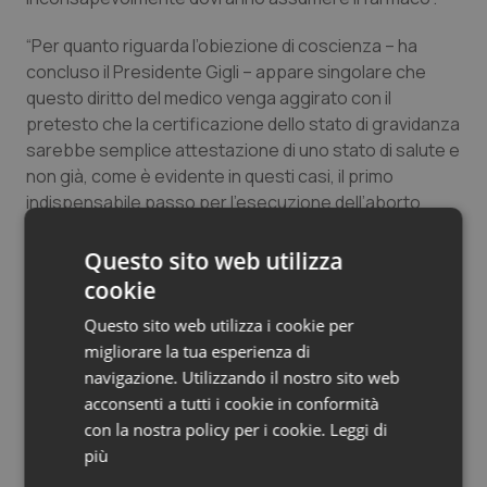
Salute orale & impianti
“Per quanto riguarda l’obiezione di coscienza – ha
concluso il Presidente Gigli – appare singolare che
Sangue & coagulazione
questo diritto del medico venga aggirato con il
pretesto che la certificazione dello stato di gravidanza
Tiroide
sarebbe semplice attestazione di uno stato di salute e
non già, come è evidente in questi casi, il primo
Tumore al seno
indispensabile passo per l’esecuzione dell’aborto
legalizzato”.
Tumore ovarico
Questo sito web utilizza
cookie
Ass. Coscioni: “Su obiettori Tar conferma
Tumori del Polmone & Testa Collo
Questo sito web utilizza i cookie per
delibera consultori, altre Regioni seguano
migliorare la tua esperienza di
esempio Zingaretti”
Tumori gastrointestinali
navigazione. Utilizzando il nostro sito web
acconsenti a tutti i cookie in conformità
Ulcera & Reflusso
03 Agosto 2016
con la nostra policy per i cookie.
Leggi di
© Riproduzione riservata
più
Vaccini