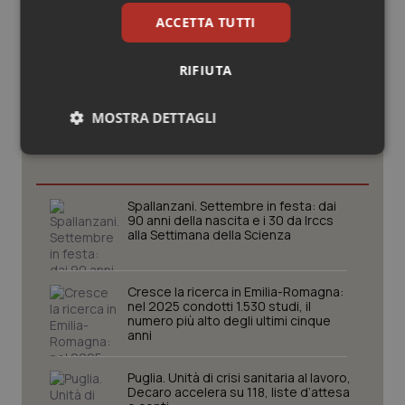
ACCETTA TUTTI
RIFIUTA
Potrebbe interessarti in
MOSTRA DETTAGLI
Lazio
Necessari
Statistici
Marketing
Spallanzani. Settembre in festa: dai
90 anni della nascita e i 30 da Irccs
alla Settimana della Scienza
Necessari
Statistici
Marketing
Cresce la ricerca in Emilia-Romagna:
nel 2025 condotti 1.530 studi, il
I cookie necessari contribuiscono a rendere fruibile il
numero più alto degli ultimi cinque
sito web abilitandone funzionalità di base quali la
anni
navigazione sulle pagine e l'accesso alle aree
protette del sito. Il sito web non è in grado di
funzionare correttamente senza questi cookie.
Puglia. Unità di crisi sanitaria al lavoro,
Decaro accelera su 118, liste d’attesa
Nome
Fornitore
/
Dominio
Scaden