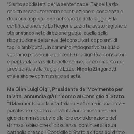
“Siamo soddisfatti per la sentenza del Tar del Lazio
Piemonte
HIV
che chiarisce il territorio dell’obiezione di coscienza e
della sua applicazione nel rispetto della legge. E’ la
certificazione che La Regione Lazio ha avuto ragione e
Provincia Autonoma di Bolzano
Infezioni & Febbre
sta andando nella direzione giusta, quella della
ricostruzione della rete dei consultori, dopo anni di
Provincia Autonoma di Trento
Ipertensione & Scompenso
tagli e ambiguità. Un cammino impegnativo sul quale
vogliamo proseguire per restituire dignità ai consultori
Puglia
Malattie rare
e per tutelare la salute delle donne”, è il commento del
presidente della Regione Lazio,
Nicola Zingaretti,
Sardegna
Malattia di Crohn & Rettocolite Ulcerosa
che è anche commissario ad acta.
Sicilia
Neuroscienze & patologie neurodegenerative
Ma Gian Luigi Gigli, Presidente del Movimento per
la Vita, annuncia già il ricorso al Consiglio di Stato.
"Il Movimento per la Vita Italiano – afferma in una nota –
Toscana
Obesità
perplesso rispetto alle valutazioni scientifiche dei
giudici amministrativi e alla loro considerazione del
Umbria
Oftalmologia
diritto all'obiezione di coscienza, continuerà la sua
battaglia presso il Consiglio di Stato a difesa del diritto