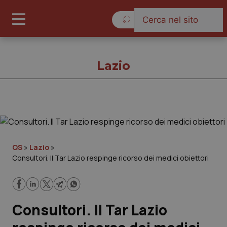
Giovedì 6 Agosto 2026
Lazio
Lazio
Cronache
QS
»
Lazio
»
Consultori. Il Tar Lazio respinge ricorso dei medici obiettori
Governo e Parlamento
Regioni e Asl
Consultori. Il Tar Lazio
Lavoro e Professioni