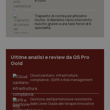
e conti
VISITOR_PRIVACY_METADATA
5 mesi
YouTube
settim
.youtube.com
Trapianto di cornea ad altissimo
rischio. Al Bambino Gesù intervento
riuscito grazie a una task force di 6
specialità
Ultime analisi e review da QS Pro
Gold
Cloud sanitario: infrastrutture,
compliance, GDPR e Risk management
CookieScriptConsent
5 mesi
CookieScript
settim
www.quotidianosanita.it
Gestione dell'Ipertensione resistente:
dalle Linee Guida alle terapie innovative