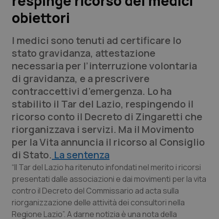
respinge ricorso dei medici
obiettori
Scienza e Farmaci
I medici sono tenuti ad certificare lo
Studi e Analisi
stato gravidanza, attestazione
necessaria per l’interruzione volontaria
Lettere al direttore
di gravidanza, e a prescrivere
contraccettivi d’emergenza. Lo ha
Edizioni Regionali
stabilito il Tar del Lazio, respingendo il
ricorso conto il Decreto di Zingaretti che
QS Pro
riorganizzava i servizi. Ma il Movimento
per la Vita annuncia il ricorso al Consiglio
Professionisti Sanitari.AI
di Stato.
La sentenza
“Il Tar del Lazio ha ritenuto infondati nel merito i ricorsi
Abruzzo
QS Pro Gold
presentati dalle associazioni e dai movimenti per la vita
contro il Decreto del Commissario ad acta sulla
QS Club
Newsletter
Basilicata
Artrite & artrosi
riorganizzazione delle attività dei consultori nella
Regione Lazio”. A darne notizia è una nota della