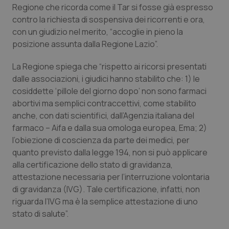
Regione che ricorda come il Tar si fosse già espresso
Calabria
Asma & BPCO
contro la richiesta di sospensiva dei ricorrenti e ora,
con un giudizio nel merito, “accoglie in pieno la
Campania
Car-T
posizione assunta dalla Regione Lazio”.
Emilia-Romagna
Colesterolo & coronaropatie
La Regione spiega che “rispetto ai ricorsi presentati
dalle associazioni, i giudici hanno stabilito che: 1) le
Friuli Venezia Giulia
Dermatite Atopica
cosiddette ‘pillole del giorno dopo’ non sono farmaci
abortivi ma semplici contraccettivi, come stabilito
Lazio
Diabete & glucometri
anche, con dati scientifici, dall’Agenzia italiana del
farmaco – Aifa e dalla sua omologa europea, Ema; 2)
l’obiezione di coscienza da parte dei medici, per
Liguria
Disturbi dell’umore
quanto previsto dalla legge 194, non si può applicare
alla certificazione dello stato di gravidanza,
Lombardia
Dolore
attestazione necessaria per l’interruzione volontaria
di gravidanza (IVG). Tale certificazione, infatti, non
Marche
Donna & Salute
riguarda l’IVG ma è la semplice attestazione di uno
stato di salute”.
Molise
Epatiti