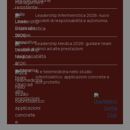
Leadership Infermieristica 2026: nuovi
modelli di responsabilità e autonomia
Leadership Medica 2026: guidare team
tracking-sites-ironfish-
www.quotidianosanita.it
4
clinici ad alte prestazioni
tracking-enable
settim
2 gior
AI e telemedicina nello studio
odontoiatrico: applicazioni concrete e
tracking-sites-ironfish-
www.quotidianosanita.it
4
session-id
settim
uso protetto
2 gior
_ga
1 anno
Google LLC
mes
.quotidianosanita.it