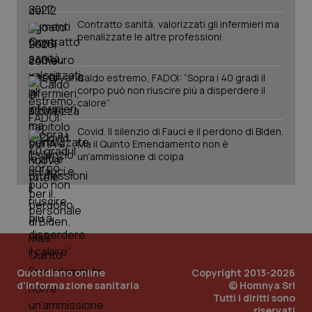
www.quotidianosanita.it
Contratto sanità, valorizzati gli infermieri ma
penalizzate le altre professioni
Caldo estremo, FADOI: “Sopra i 40 gradi il
corpo può non riuscire più a disperdere il
calore”
Covid. Il silenzio di Fauci e il perdono di Biden.
Ma il Quinto Emendamento non è
un’ammissione di colpa
_ga_KM60CM4NPH
.quotidianosanita.it
1 anno
mes
Quotidiano online
Copyright 2013-2026
d'informazione sanitaria
© Homnya Srl
Tutti i diritti sono
riservati