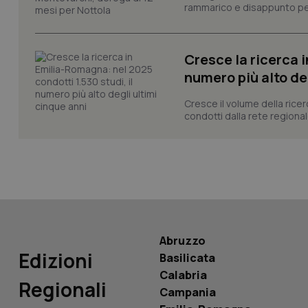
rammarico e disappunto per
_ga_KM60CM4NPH
Cresce la ricerca i
numero più alto de
Nome
Nome
Cresce il volume della ricer
VISITOR_INFO1_LIV
condotti dalla rete regionale
_ga_0VMQEQKQ1N
__Secure-YNID
YSC
Abruzzo
Edizioni
Basilicata
__Secure-
ROLLOUT_TOKEN
Calabria
Regionali
Campania
tracking-sites-