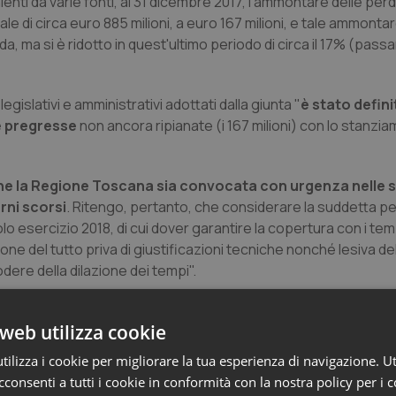
nti da varie fonti, al 31 dicembre 2017, l'ammontare delle perd
ale di circa euro 885 milioni, a euro 167 milioni, e tale ammonta
da, ma si è ridotto in quest'ultimo periodo di circa il 17% (pass
egislativi e amministrativi adottati dalla giunta "
è stato defin
te pregresse
non ancora ripianate (i 167 milioni) con lo stanzia
he la Regione Toscana sia convocata con urgenza nelle s
rni scorsi
. Ritengo, pertanto, che considerare la suddetta pe
 esercizio 2018, di cui dover garantire la copertura con i temp
ne del tutto priva di giustificazioni tecniche nonché lesiva dell
dere della dilazione dei tempi".
ibrio economico del SSR per l'esercizio 2018 è da addebitarsi
web utilizza cookie
guito del rinnovo dei contratti nazionali di lavoro per il perso
li mediche".
ilizza i cookie per migliorare la tua esperienza di navigazione. Ut
consenti a tutti i cookie in conformità con la nostra policy per i 
ce i Livelli essenziali di assistenza quasi interamente tramite