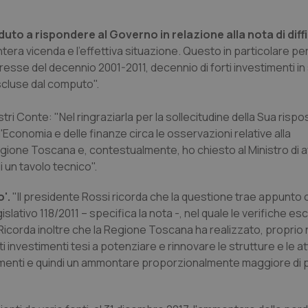
to a rispondere al Governo in relazione alla nota di diff
ntera vicenda e l'effettiva situazione. Questo in particolare p
egresse del decennio 2001-2011, decennio di forti investimenti in
cluse dal computo".
tri Conte: "Nel ringraziarla per la sollecitudine della Sua rispo
Economia e delle finanze circa le osservazioni relative alla
egione Toscana e, contestualmente, ho chiesto al Ministro di at
i un tavolo tecnico".
o'.
"Il presidente Rossi ricorda che la questione trae appunto o
lativo 118/2011 – specifica la nota -, nel quale le verifiche es
icorda inoltre che la Regione Toscana ha realizzato, proprio
 investimenti tesi a potenziare e rinnovare le strutture e le a
enti e quindi un ammontare proporzionalmente maggiore di 