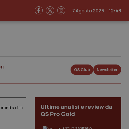
7 Agosto 2026
12:48
ti
QS Club
Newsletter
Ultime analisi e review da
Conte diffida la Regione Toscana su bilancio sanitario, in ‘rosso’ per 200 mln. Rossi: “Disparità di trattamento ma pronti a chiarire”
QS Pro Gold
Cloud sanitario: