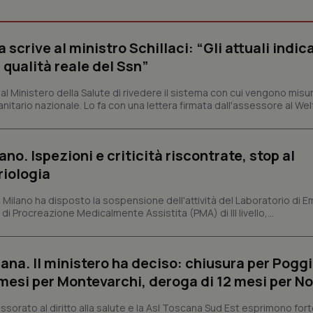
nt
5 mesi 3
Questo cookie viene utilizzato da
CookieScript
settimane
Script.com per ricordare le pref
www.quotidianosanita.it
sui cookie dei visitatori. È neces
crive al ministro Schillaci: “Gli attuali indica
dei cookie di Cookie-Script.com 
correttamente.
 qualità reale del Ssn”
ish-
www.quotidianosanita.it
4
Questo cookie è impostato dall'a
settimane
abilitare il sistema di tracking a
 Ministero della Salute di rivedere il sistema con cui vengono misur
2 giorni
itario nazionale. Lo fa con una lettera firmata dall'assessore al Welf
ish-
www.quotidianosanita.it
4
Questo cookie è impostato dall'a
settimane
assegnare un identificatore generi
2 giorni
ano. Ispezioni e criticità riscontrate, stop al
1 anno 1
Questo nome di cookie è associa
Google LLC
mese
Universal Analytics, che è un a
.quotidianosanita.it
riologia
significativo del servizio di ana
utilizzato da Google. Questo cook
per distinguere utenti unici as
i Milano ha disposto la sospensione dell'attività del Laboratorio di E
generato in modo casuale come i
di Procreazione Medicalmente Assistita (PMA) di III livello,...
cliente. È incluso in ogni richiest
sito e utilizzato per calcolare i dat
sessioni e campagne per i rapporti 
Sessione
Cookie generato da applicazioni 
PHP.net
ana. Il ministero ha deciso: chiusura per Poggi
linguaggio PHP. Si tratta di un id
www.quotidianosanita.it
generico utilizzato per mantenere 
mesi per Montevarchi, deroga di 12 mesi per No
sessione utente. Normalmente 
generato in modo casuale, il mod
utilizzato può essere specifico pe
sorato al diritto alla salute e la Asl Toscana Sud Est esprimono for