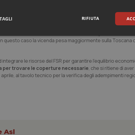
 rispetto ad altre Regioni: maggiori costi calcolabili in circa 10
i soli circa 45 milioni".
RIFIUTA
TAGLI
ACC
solti tra Aifa e aziende farmaceutiche relative al cosidde
on hanno consentito di iscrivere nei bilanci regionali, o comun
sari
Statistici
Mar
nche in questo caso la vicenda pesa maggiormente sulla Toscana 
ntegrare le risorse del FSR per garantire l'equilibrio economi
ta per trovare le coperture necessarie
, che si ritiene di aver
prile, al tavolo tecnico per la verifica degli adempimenti regio
Necessari
Statistici
Marketing
tribuiscono a rendere fruibile il sito web abilitandone funzionalità di base quali la nav
protette del sito. Il sito web non è in grado di funzionare correttamente senza questi coo
Fornitore
/
Dominio
Scadenza
Descrizione
METADATA
5 mesi 4
Questo cookie viene utilizzato p
YouTube
settimane
scelte di consenso e privacy dell'
.youtube.com
interazione con il sito. Registra i
del visitatore riguardo a varie pol
impostazioni sulla privacy, garan
e Asl
preferenze siano onorate nelle se