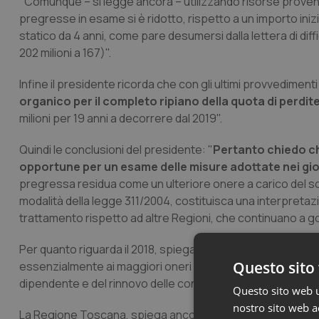
"Comunque – si legge ancora – utilizzando risorse provenie
pregresse in esame si è ridotto, rispetto a un importo inizi
statico da 4 anni, come pare desumersi dalla lettera di diffi
202 milioni a 167)".
Infine il presidente ricorda che con gli ultimi provvedimenti l
organico per il completo ripiano della quota di perdi
milioni per 19 anni a decorrere dal 2019".
Quindi le conclusioni del presidente: "
Pertanto chiedo c
opportune per un esame delle misure adottate nei gio
pregressa residua come un ulteriore onere a carico del solo
modalità della legge 311/2004, costituisca una interpretazio
trattamento rispetto ad altre Regioni, che continuano a go
Per quanto riguarda il 2018, spiega il presidente, "lo squil
Questo sito 
essenzialmente ai maggiori oneri gravanti sulle Regioni a se
dipendente e del rinnovo delle convenzioni uniche naziona
Questo sito web ut
nostro sito web ac
La Regione Toscana, spiega ancora il presidente, "garantis