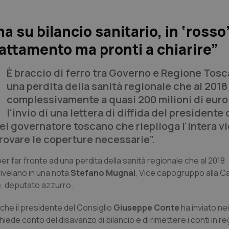
a su bilancio sanitario, in ‘rosso
rattamento ma pronti a chiarire”
È braccio di ferro tra Governo e Regione Tosc
una perdita della sanità regionale che al 20
complessivamente a quasi 200 milioni di euro
l'invio di una lettera di diffida del presidente 
del governatore toscano che riepiloga l'intera v
 trovare le coperture necessarie”.
 far fronte ad una perdita della sanità regionale che al 2018
ivelano in una nota
Stefano Mugnai
, Vice capogruppo alla 
e
, deputato azzurro.
da che il presidente del Consiglio
Giuseppe Conte
ha inviato nei
chiede conto del disavanzo di bilancio e di rimettere i conti in re