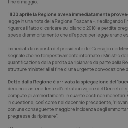
fine di maggio.
"
Il 30 aprile la Regione aveva immediatamente provvedu
legge in una nota della Regione Toscana -, riepilogando l'i
riguarda il fatto di caricare sul bilancio 2018 le perdite pr
spese di ammortamento che all'epoca per legge erano es
Immediata la risposta del presidente del Consiglio dei Minis
segnalo che ho tempestivamente informato il Ministro dell'
quantificazione della perdita da ripianare da parte della R
strutture ministeriali al fine di una urgente convocazione d
Detto dalla Regione è arrivata la spiegazione del 'buc
decennio antecedente all'entrata in vigore del Decreto legis
computo gli ammortamenti, in quanto costi non monetari. R
in questione, così come nel decennio precedente, 'rilevanti
con una conseguente maggiore incidenza degli ammortam
pregresse da ripianare".