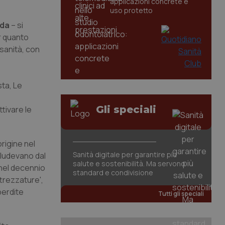
applicazioni concrete e
uso protetto
ida
– si
er quanto
 sanità, con
sta, Le
Gli speciali
tivare le
rigine nel
Sanità digitale per garantire più
cludevano dal
salute e sostenibilità. Ma servono
 nel decennio
standard e condivisione
ttrezzature',
perdite
Tutti gli speciali