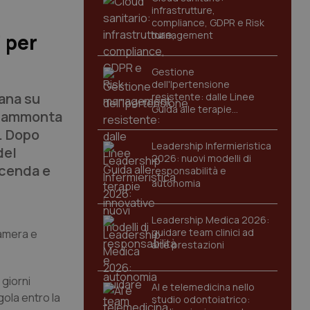
infrastrutture,
compliance, GDPR e Risk
management
’ per
Gestione
dell'Ipertensione
ana su
resistente: dalle Linee
Guida alle terapie
18 ammonta
innovative
. Dopo
Leadership Infermieristica
del
2026: nuovi modelli di
icenda e
responsabilità e
autonomia
Leadership Medica 2026:
guidare team clinici ad
Camera e
alte prestazioni
 giorni
AI e telemedicina nello
gola entro la
studio odontoiatrico: