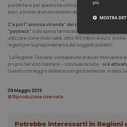
più
pubbliche e per questo ha un'incidenza maggiore di tali costi
euro, a fronte di un incremento dell'FSR garantito allo Stato d
MOSTRA DET
C'è poi l'"annosa vicenda" dei contenziosi ancora irri
"payback"
sulla spesa farmaceutica "che a tutto il 2018 n
Neces
utilizzare come ricavi validi, oltre 165 milioni di euro. A
regioni per la preponderanza dei soggetti pubblici".
"La Regione Toscana, consapevole di dover intervenire ad i
proprio Servizio Sanitario – conclude la nota –
si è attiva
Questo con leggi e deliberazioni già trasmesse, in data 24 a
I cookie necessari con
09 Maggio 2019
e l'accesso alle aree 
© Riproduzione riservata
Nome
VISITOR_PRIVACY_
Potrebbe interessarti in Regioni 