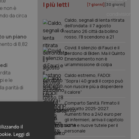
ite
I più letti
[7 giorni]
[30 giorni]
re non è
ando da circa
Caldo, segnali di lenta ritirata
dell'ondata: il 7 agosto
restano 26 città da bollino
ito un piano
rosso, l'8 scendono a 21
mento di 8,82
Covid. Il silenzio di Fauci e il
perdono di Biden. Ma il Quinto
Emendamento non è
un’ammissione di colpa
edi
rdita
Caldo estremo, FADOI:
i e le
“Sopra i 40 gradi il corpo può
non riuscire più a disperdere
a parità di
il calore”
Comparto Sanità. Firmato il
contratto 2025-2027.
Aumenti fino a 240 euro per
nale
gli infermieri, arriva il capitolo
sull'IA e nuove tutele per il
ilizzando il
personale
cookie.
Leggi di
 strutture