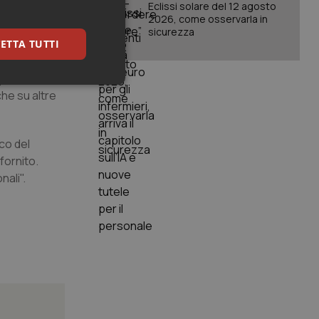
Eclissi solare del 12 agosto
8 milioni di
2026, come osservarla in
sicurezza
ETTA TUTTI
tto
que di
keting
che su altre
co del
 fornito.
nali".
igazione sulle pagine
kie.
er memorizzare le
utente per la loro
 dati sul consenso
itiche e
tendo che le loro
ssioni future.