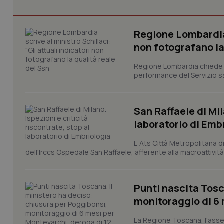
CookieScriptConse
Regione Lombardia s
non fotografano la
tracking-sites-ironf
tracking-enable
Regione Lombardia chiede al
performance del Servizio san
tracking-sites-ironf
session-id
San Raffaele di Mil
_ga
laboratorio di Emb
L’ Ats Città Metropolitana d
dell'Irccs Ospedale San Raffaele, afferente alla macroattività 
PHPSESSID
Punti nascita Tosc
monitoraggio di 6 
La Regione Toscana, l'asses