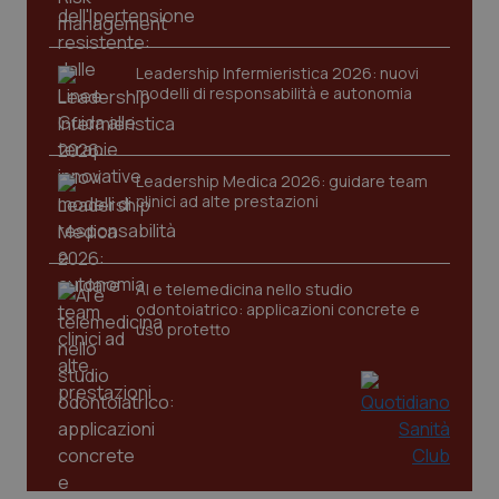
VISITOR_PRIVACY_METADATA
5 mesi
YouTube
settim
.youtube.com
Leadership Infermieristica 2026: nuovi
modelli di responsabilità e autonomia
Leadership Medica 2026: guidare team
clinici ad alte prestazioni
AI e telemedicina nello studio
odontoiatrico: applicazioni concrete e
uso protetto
CookieScriptConsent
5 mesi
CookieScript
settim
www.quotidianosanita.it