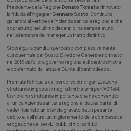
Con propria Delibera, la scorsa settimana, il
Calabria
Asma & BPCO
Presidente della Regione
Donato Toma
ha rinnovato
la fiducia all’ingegner
Gennaro Sosto
. Continuità
Campania
Car-T
garantita al vertice dell'Azienda sanitaria regionale che,
soprattutto nell’ultimo decennio, ha sempre avuto
Emilia-Romagna
Colesterolo & coronaropatie
nell’alternanza dei manager un tratto distintivo.
Si configura quindi un percorso complessivamente
Friuli Venezia Giulia
Dermatite Atopica
quinquennale per Sosto, Direttore Generale nominato
nel 2016 dall’allora governo regionale di centrosinistra
Lazio
Diabete & glucometri
e confermato dall’attuale Giunta di centrodestra.
Liguria
Disturbi dell’umore
Premiata l’efficacia del percorso di riorganizzazione
strutturale impostato negli ultimi tre anni per l’ASReM.
Lombardia
Dolore
Un riordino strutturale importante che ha consentito
all’unica Azienda sanitaria regionale, da una parte, di
veder ripianato un bilancio gravato da un pesante
Marche
Donna & Salute
debito e, dall’altra, un miglioramento della complessiva
erogazione dei servizi pubblici molisani. Lo
Molise
Epatiti