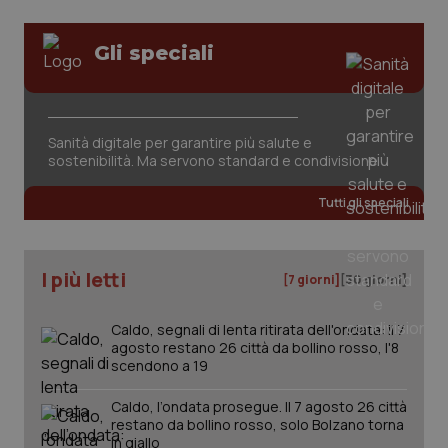
Gli speciali
Sanità digitale per garantire più salute e
tracking-sites-ironfish-
www.quotidianosanita.it
4
sostenibilità. Ma servono standard e condivisione
tracking-enable
settim
2 gior
Tutti gli speciali
tracking-sites-ironfish-
www.quotidianosanita.it
4
I più letti
[7 giorni]
[30 giorni]
session-id
settim
2 gior
Caldo, segnali di lenta ritirata dell'ondata: il 7
agosto restano 26 città da bollino rosso, l'8
scendono a 19
_ga
1 anno
Google LLC
mes
.quotidianosanita.it
Caldo, l’ondata prosegue. Il 7 agosto 26 città
restano da bollino rosso, solo Bolzano torna
in giallo