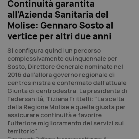
Continuità garantita
all’Azienda Sanitaria del
Scienza e Farmaci
Molise: Gennaro Sosto al
Studi e Analisi
vertice per altri due anni
Lettere al direttore
Si configura quindi un percorso
complessivamente quinquennale per
Edizioni Regionali
Sosto, Direttore Generale nominato nel
2016 dall’allora governo regionale di
QS Pro
centrosinistra e confermato dall’attuale
Giunta di centrodestra. La presidente di
Professionisti Sanitari.AI
Federsanità, Tiziana Frittelli: "La scelta
della Regione Molise è quella giusta per
Abruzzo
QS Pro Gold
assicurare continuità e favorire
l'ulteriore miglioramento dei servizi sul
QS Club
Newsletter
Basilicata
Artrite & artrosi
territorio".