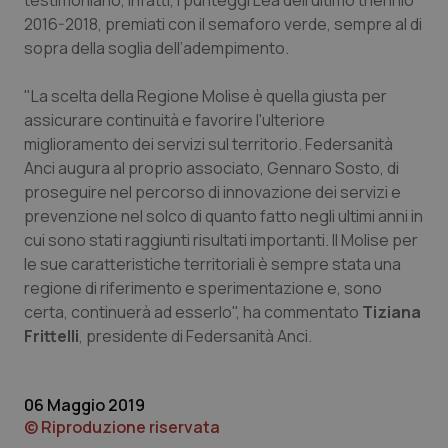
testimoniano, infatti, i punteggi Lea dell’ultimo triennio
2016-2018, premiati con il semaforo verde, sempre al di
Piemonte
HIV
sopra della soglia dell’adempimento.
Provincia Autonoma di Bolzano
Infezioni & Febbre
"La scelta della Regione Molise è quella giusta per
assicurare continuità e favorire l'ulteriore
Provincia Autonoma di Trento
Ipertensione & Scompenso
miglioramento dei servizi sul territorio. Federsanità
Anci augura al proprio associato, Gennaro Sosto, di
Puglia
Malattie rare
proseguire nel percorso di innovazione dei servizi e
prevenzione nel solco di quanto fatto negli ultimi anni in
cui sono stati raggiunti risultati importanti. Il Molise per
Sardegna
Malattia di Crohn & Rettocolite Ulcerosa
le sue caratteristiche territoriali è sempre stata una
regione di riferimento e sperimentazione e, sono
Sicilia
Neuroscienze & patologie neurodegenerative
certa, continuerà ad esserlo", ha commentato
Tiziana
Frittelli
, presidente di Federsanità Anci.
Toscana
Obesità
Umbria
Oftalmologia
06 Maggio 2019
© Riproduzione riservata