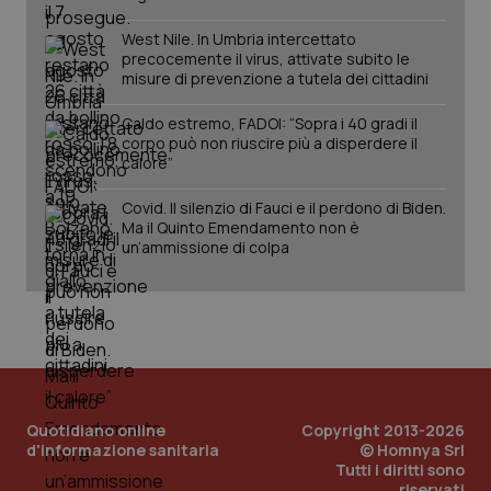
West Nile. In Umbria intercettato
precocemente il virus, attivate subito le
misure di prevenzione a tutela dei cittadini
Caldo estremo, FADOI: “Sopra i 40 gradi il
corpo può non riuscire più a disperdere il
calore”
Covid. Il silenzio di Fauci e il perdono di Biden.
Ma il Quinto Emendamento non è
un’ammissione di colpa
Quotidiano online
Copyright 2013-2026
d'informazione sanitaria
© Homnya Srl
Tutti i diritti sono
PHPSESSID
Sessio
PHP.net
riservati