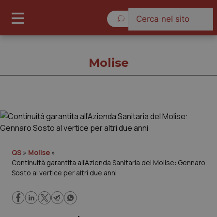
Lunedì 10 Agosto 2026
Molise
Molise
Cronache
QS
»
Molise
»
Continuità garantita all’Azienda Sanitaria del Molise: Gennaro
Governo e Parlamento
Sosto al vertice per altri due anni
Regioni e Asl
Lavoro e Professioni