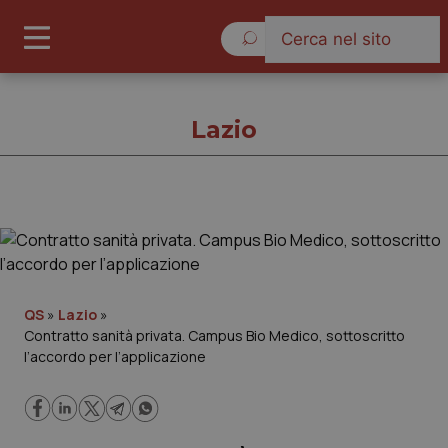
Sabato 8 Agosto 2026
Lazio
Lazio
Cronache
QS
»
Lazio
»
Contratto sanità privata. Campus Bio Medico, sottoscritto
Governo e Parlamento
l’accordo per l’applicazione
Regioni e Asl
Lavoro e Professioni