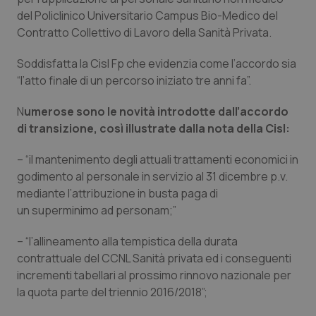
Calabria
Asma & BPCO
del Policlinico Universitario Campus Bio-Medico del
Contratto Collettivo di Lavoro della Sanità Privata.
Campania
Car-T
Soddisfatta la Cisl Fp che evidenzia come l’accordo sia
“l’atto finale di un percorso iniziato tre anni fa”.
Emilia-Romagna
Colesterolo & coronaropatie
N
umerose sono le novità introdotte dall’accordo
Friuli Venezia Giulia
Dermatite Atopica
di transizione, così illustrate dalla nota della Cisl:
Lazio
Diabete & glucometri
– “il mantenimento degli attuali trattamenti economici in
godimento al personale in servizio al 31 dicembre p.v.
mediante l’attribuzione in busta paga di
Liguria
Disturbi dell’umore
un superminimo ad personam;”
Lombardia
Dolore
– “l’allineamento alla tempistica della durata
contrattuale del CCNL Sanità privata ed i conseguenti
Marche
Donna & Salute
incrementi tabellari al prossimo rinnovo nazionale per
la quota parte del triennio 2016/2018”;
Molise
Epatiti