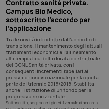
Contratto sanità privata.
Campus Bio Medico,
Scienza e Farmaci
sottoscritto l’accordo per
Studi e Analisi
l’applicazione
Lettere al direttore
Tra le novità introdotte dall’accordo di
transizione, il mantenimento degli attuali
Edizioni Regionali
trattamenti economici e l’allineamento
alla tempistica della durata contrattuale
QS Pro
del CCNL Sanità privata, con i
conseguenti incrementi tabellari al
Professionisti Sanitari.AI
prossimo rinnovo nazionale per la quota
parte del triennio 2016/2018. Stabilita
Abruzzo
QS Pro Gold
anche l’istituzione di un fondo per la
progressione orizzontale.
QS Club
Newsletter
Basilicata
Artrite & artrosi
Sottoscritto, negli scorsi giorni, il verbale di accordo
per l’applicazione al personale sanitario non medico