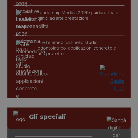
Leadership Medica 2026: guidare team
clinici ad alte prestazioni
CookieScriptConsent
5 mesi
CookieScript
settim
www.quotidianosanita.it
AI e telemedicina nello studio
odontoiatrico: applicazioni concrete e
uso protetto
tracking-sites-ironfish-
www.quotidianosanita.it
4
tracking-enable
settim
2 gior
Gli speciali
tracking-sites-ironfish-
www.quotidianosanita.it
4