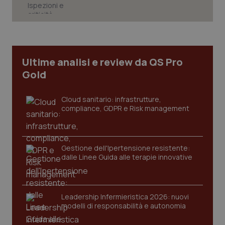
Necessari
Statistici
Marketing
I cookie necessari contribuiscono a rendere fruibile il
sito web abilitandone funzionalità di base quali la
navigazione sulle pagine e l'accesso alle aree
Ultime analisi e review da QS Pro
protette del sito. Il sito web non è in grado di
funzionare correttamente senza questi cookie.
Gold
Nome
Fornitore
/
Dominio
Scaden
VISITOR_PRIVACY_METADATA
5 mesi
Cloud sanitario: infrastrutture,
YouTube
settim
.youtube.com
compliance, GDPR e Risk management
Gestione dell'Ipertensione resistente:
dalle Linee Guida alle terapie innovative
Leadership Infermieristica 2026: nuovi
modelli di responsabilità e autonomia