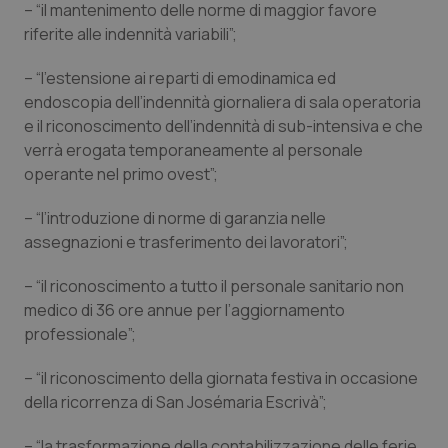
– “il mantenimento delle norme di maggior favore
riferite alle indennità variabili”;
Piemonte
HIV
– “l'estensione ai reparti di emodinamica ed
Provincia Autonoma di Bolzano
Infezioni & Febbre
endoscopia dell’indennità giornaliera di sala operatoria
e il riconoscimento dell’indennità di sub-intensiva e che
Provincia Autonoma di Trento
Ipertensione & Scompenso
verrà erogata temporaneamente al personale
operante nel primo ovest”;
Puglia
Malattie rare
– “l’introduzione di norme di garanzia nelle
assegnazioni e trasferimento dei lavoratori”;
Sardegna
Malattia di Crohn & Rettocolite Ulcerosa
– “il riconoscimento a tutto il personale sanitario non
Sicilia
Neuroscienze & patologie neurodegenerative
medico di 36 ore annue per l’aggiornamento
professionale”;
Toscana
Obesità
– “il riconoscimento della giornata festiva in occasione
Umbria
Oftalmologia
della ricorrenza di San Josémaria Escrivà”;
– “la trasformazione della contabilizzazione delle ferie