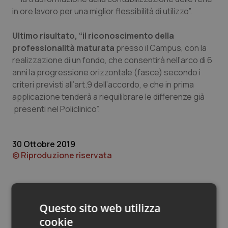
Valle D’Aosta
Oncodermatologia
in ore lavoro per una miglior flessibilità di utilizzo”.
Veneto
Oncoematologia
Ultimo risultato, “il riconoscimento della
professionalità maturata
presso il Campus, con la
Oncologia & Nutrizione
realizzazione di un fondo, che consentirà nell’arco di 6
anni la progressione orizzontale (fasce) secondo i
Psoriasi & pelle
criteri previsti all’art.9 dell’accordo, e che in prima
applicazione tenderà a riequilibrare le differenze già
Quotidiano Cardiologia
presenti nel Policlinico”.
Quotidiano Chirurgia
30 Ottobre 2019
© Riproduzione riservata
Quotidiano Oncologia
Quotidiano Pediatria
Questo sito web utilizza
Rene & patologie urogenitali
cookie