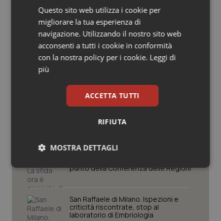
Potrebbe interessarti in
Questo sito web utilizza i cookie per
Salute orale & impianti
migliorare la tua esperienza di
Lazio
navigazione. Utilizzando il nostro sito web
Sangue & coagulazione
acconsenti a tutti i cookie in conformità
con la nostra policy per i cookie.
Leggi di
Settimana della Scienza dello
Tiroide
Spallanzani: capire la ricerca per
più
comprendere il presente
Tumore al seno
ACCETTA TUTTI
Regione Lombardia scrive al ministro
Tumore ovarico
Schillaci: “Gli attuali indicatori non
fotografano la qualità reale del Ssn”
RIFIUTA
Tumori del Polmone & Testa Collo
MOSTRA DETTAGLI
Case di comunità. La sfida ora è
riempirle di professionisti e servizi. Il
Tumori gastrointestinali
punto della Conferenza delle Regioni
Necessari
Statistici
Marketing
Ulcera & Reflusso
San Raffaele di Milano. Ispezioni e
criticità riscontrate, stop al
laboratorio di Embriologia
Vaccini