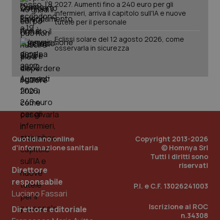
2027. Aumenti fino a 240 euro per gli
infermieri, arriva il capitolo sull'IA e nuove
tutele per il personale
Eclissi solare del 12 agosto 2026, come
osservarla in sicurezza
PHPSESSID
Sessio
PHP.net
www.quotidianosanita.it
Quotidiano online
Copyright 2013-2026
d'informazione sanitaria
© Homnya Srl
Tutti i diritti sono
riservati
Direttore
responsabile
P.I. e C.F. 13026241003
Luciano Fassari
Iscrizione al ROC
Direttore editoriale
n.34308