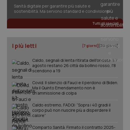
session-id
settim
2 gior
Sanità digitale per garantire più salute e
sostenibilità. Ma servono standard e condivisione
Tutti gli speciali
_ga
1 anno
Google LLC
mes
.quotidianosanita.it
I più letti
[7 giorni]
[30 giorni]
Caldo, segnali di lenta ritirata dell'ondata: il 7
agosto restano 26 città da bollino rosso, l'8
scendono a 19
Covid. Il silenzio di Fauci e il perdono di Biden.
Ma il Quinto Emendamento non è
un’ammissione di colpa
Caldo estremo, FADOI: “Sopra i 40 gradi il
corpo può non riuscire più a disperdere il
calore”
Comparto Sanità. Firmato il contratto 2025-