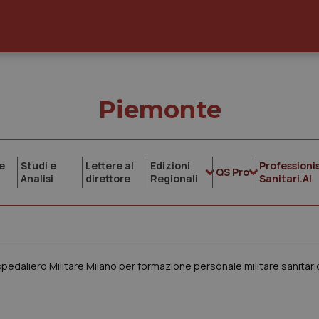
Piemonte
e
Studi e
Lettere al
Edizioni
Professionis
QS Pro
Analisi
direttore
Regionali
Sanitari.AI
pedaliero Militare Milano per formazione personale militare sanitari