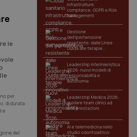
infrastrutture,
compliance, GDPR e Risk
management
are
Gestione
dell'Ipertensione
re le
resistente: dalle Linee
Guida alle terapie
innovative
evole
Leadership Infermieristica
o
2026: nuovi modelli di
lle
responsabilità e
autonomia
lano per
Leadership Medica 2026:
guidare team clinici ad
o, di durata
alte prestazioni
i e
AI e telemedicina nello
agione del
studio odontoiatrico: