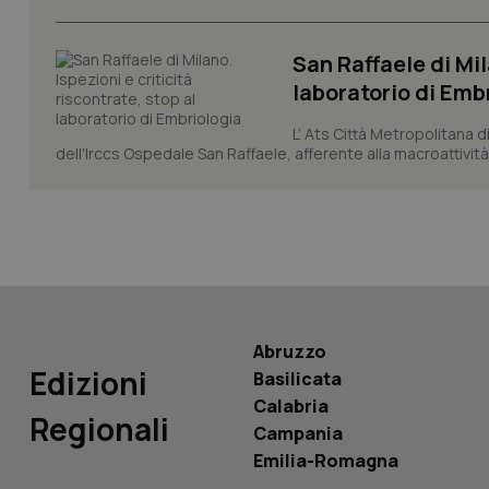
CookieScriptConse
San Raffaele di Mil
laboratorio di Emb
tracking-sites-ironf
tracking-enable
L’ Ats Città Metropolitana d
dell'Irccs Ospedale San Raffaele, afferente alla macroattività 
tracking-sites-ironf
session-id
_ga
Abruzzo
Edizioni
Basilicata
PHPSESSID
Calabria
Regionali
Campania
Emilia-Romagna