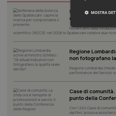
Settimana della Sc
MOSTRA DET
comprendere il pr
Novant'anni dalla fondazion
Neces
scientifico (IRCCS): nel 2026 lo Spallanzani celebra due rico
Regione Lombardia s
non fotografano la
Regione Lombardia chiede al
performance del Servizio san
I cookie necessari con
e l'accesso alle aree 
Nome
Case di comunità. L
VISITOR_PRIVACY_
punto della Confer
Con 1.224 Case di comunità a
dal Pnrr, la nuova assistenza