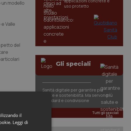
applicazioni concrete e
o un modello
uso protetto
 e Valle
spetto del
itare
articolari
Gli speciali
Sanità digitale per garantire più
salute e sostenibilità. Ma servono
standard e condivisione
Tutti gli speciali
ilizzando il
cookie.
Leggi di