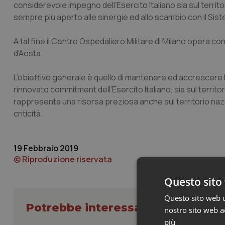
considerevole impegno dell’Esercito Italiano sia sul territ
sempre più aperto alle sinergie ed allo scambio con il Sis
A tal fine il Centro Ospedaliero Militare di Milano opera c
d'Aosta.
L’obiettivo generale è quello di mantenere ed accrescere 
rinnovato commitment dell’Esercito Italiano, sia sul territor
rappresenta una risorsa preziosa anche sul territorio nazi
criticità.
19 Febbraio 2019
© Riproduzione riservata
Questo sito 
Questo sito web ut
Potrebbe interessarti in Piemont
nostro sito web ac
più