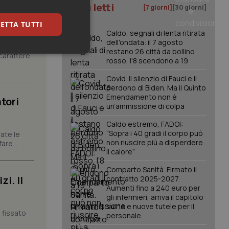
I più letti
[7 giorni]
[30 giorni]
ETTA TUTTI
Caldo, segnali di lenta ritirata
dell'ondata: il 7 agosto
restano 26 città da bollino
carattere
keting
rosso, l'8 scendono a 19
Covid. Il silenzio di Fauci e il
perdono di Biden. Ma il Quinto
Emendamento non è
tori
un’ammissione di colpa
Caldo estremo, FADOI:
“Sopra i 40 gradi il corpo può
ate le
non riuscire più a disperdere
are...
igazione sulle pagine
il calore”
kie.
Comparto Sanità. Firmato il
i. Il
contratto 2025-2027.
er memorizzare le
Aumenti fino a 240 euro per
utente per la loro
gli infermieri, arriva il capitolo
 dati sul consenso
sull'IA e nuove tutele per il
itiche e
 fissato
tendo che le loro
personale
ssioni future.