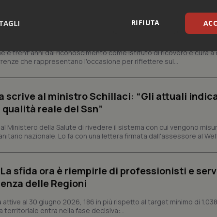
ienza dello Spallanzani: capire la ricerca per
RIFIUTA
TAGLI
ACC
esente
e e trent'anni dal riconoscimento come Istituto di ricovero e cura a 
sari
Statistici
Mar
rrenze che rappresentano l'occasione per riflettere sul...
crive al ministro Schillaci: “Gli attuali indica
 qualità reale del Ssn”
Necessari
Statistici
Marketing
 Ministero della Salute di rivedere il sistema con cui vengono misur
itario nazionale. Lo fa con una lettera firmata dall'assessore al Welf
tribuiscono a rendere fruibile il sito web abilitandone funzionalità di base quali la nav
protette del sito. Il sito web non è in grado di funzionare correttamente senza questi coo
Fornitore
/
Dominio
Scadenza
Descrizione
a sfida ora è riempirle di professionisti e serviz
METADATA
5 mesi 4
Questo cookie viene utilizzato p
YouTube
enza delle Regioni
settimane
scelte di consenso e privacy dell'
.youtube.com
interazione con il sito. Registra i
del visitatore riguardo a varie pol
ttive al 30 giugno 2026, 186 in più rispetto al target minimo di 1.038
impostazioni sulla privacy, garan
preferenze siano onorate nelle se
 territoriale entra nella fase decisiva:...