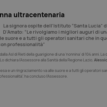
onna ultracentenaria
La signora ospite dell’Istituto “Santa Lucia” di
D’Amato: “Le rivolgiamo i migliori auguri di u
e suore e a tutti gli operatori sanitari che in q
con professionalità”
a Asl di Rieti della guarigione di una ‘nonnina’ di 104 anni. La
”. Lo dichiara l’Assessore alla Sanità della Regione Lazio,
Alessi
resa e un ringraziamento va alle suore e a tutti gli operatori san
fessionalità”, ha concluso l’Assessore.