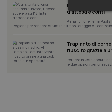
Puglia. Unità di cri
d’attesa e conti
Neces
Prima riunione, ieri in Pugli
Regione per rendere strutturale il monitoraggio e il controllo 
Trapianto di corne
riuscito grazie a u
I cookie necessari con
Perdere la vista oppure sos
e l'accesso alle aree 
le due opzioni per un ragazz
Nome
VISITOR_PRIVACY_
CookieScriptConse