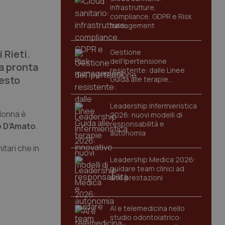
infrastrutture,
compliance, GDPR e Risk
management
 Rieti.
Gestione
dell'Ipertensione
na pronta
resistente: dalle Linee
uesto
Guida alle terapie
innovative
Leadership Infermieristica
 donna è
2026: nuovi modelli di
responsabilità e
o D’Amato
.
autonomia
itari che in
Leadership Medica 2026:
guidare team clinici ad
alte prestazioni
AI e telemedicina nello
studio odontoiatrico: