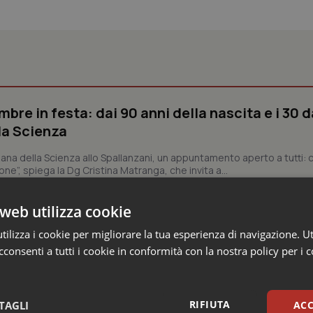
bre in festa: dai 90 anni della nascita e i 30 d
la Scienza
ana della Scienza allo Spallanzani, un appuntamento aperto a tutti: ci
ne”, spiega la Dg Cristina Matranga, che invita a...
web utilizza cookie
n Emilia-Romagna: nel 2025 condotti 1.530 studi
ilizza i cookie per migliorare la tua esperienza di navigazione. Ut
gli ultimi cinque anni
consenti a tutti i cookie in conformità con la nostra policy per i 
ca sanitaria in Emilia-Romagna. Il 2025 è stato un anno record: 1.530 g
, il dato più alto dal 2020 a oggi....
RIFIUTA
TAGLI
ACC