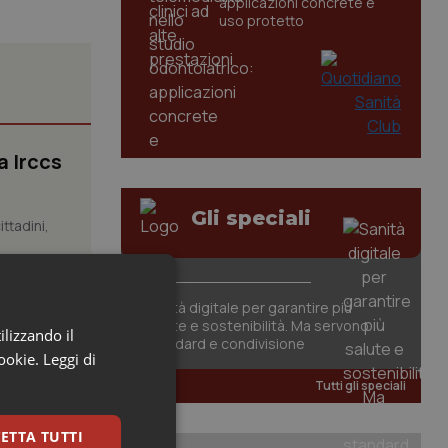
applicazioni concrete e
uso protetto
a Irccs
Gli speciali
ttadini,
Sanità digitale per garantire più
, il
salute e sostenibilità. Ma servono
ilizzando il
standard e condivisione
cookie.
Leggi di
li studi
Tutti gli speciali
ETTA TUTTI