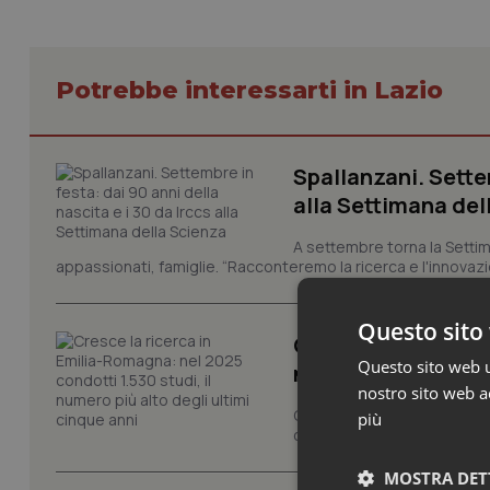
Potrebbe interessarti in Lazio
Spallanzani. Settem
alla Settimana del
A settembre torna la Settim
appassionati, famiglie. “Racconteremo la ricerca e l'innovazio
Questo sito 
Cresce la ricerca i
Questo sito web ut
numero più alto de
nostro sito web ac
Cresce il volume della ricer
più
condotti dalla rete regionale
MOSTRA DET