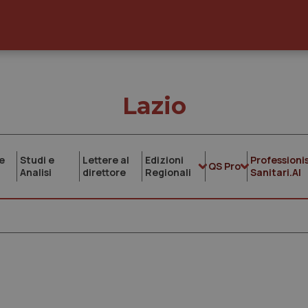
Lazio
e
Studi e
Lettere al
Edizioni
Professionis
QS Pro
Analisi
direttore
Regionali
Sanitari.AI