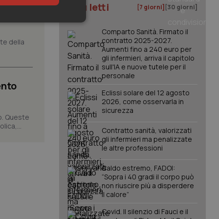
I più letti
[7 giorni]
[30 giorni]
iste
keting
Comparto Sanità. Firmato il
contratto 2025-2027.
nte della
Aumenti fino a 240 euro per
gli infermieri, arriva il capitolo
sull'IA e nuove tutele per il
personale
ento
Eclissi solare del 12 agosto
2026, come osservarla in
sicurezza
igazione sulle pagine
o. Queste
kie.
ica,...
Contratto sanità, valorizzati
gli infermieri ma penalizzate
le altre professioni
er memorizzare le
utente per la loro
 dati sul consenso
Caldo estremo, FADOI:
itiche e
tendo che le loro
“Sopra i 40 gradi il corpo può
ssioni future.
non riuscire più a disperdere
il calore”
l servizio Cookie-
erenze di consenso
sario che il banner
Covid. Il silenzio di Fauci e il
funzioni