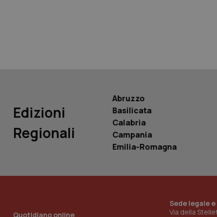
tracking-sites-ironf
tracking-enable
tracking-sites-ironf
session-id
_ga
Abruzzo
Edizioni
Basilicata
Calabria
Regionali
Campania
PHPSESSID
Emilia-Romagna
Sede legale e
_ga_KM60CM4NPH
Via della Stell
Quotidiano online