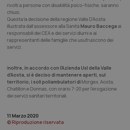
Calabria
Asma & BPCO
rivolti a persone con disabilità psico-fisiche, saranno
chiusi.
Questa la decisione della regione Valle D’Aosta
Campania
Car-T
illustrata dall’assessore alla Sanità
Mauro Baccega
ai
responsabili dei CEA e dei servizi diurni e ai
Emilia-Romagna
Colesterolo & coronaropatie
rappresentanti delle famiglie che usufruiscono dei
servizi.
Friuli Venezia Giulia
Dermatite Atopica
Lazio
Diabete & glucometri
I
noltre, in accordo con l’Azienda Usl della Valle
d’Aosta, si è deciso di mantenere aperti, sul
Liguria
Disturbi dell’umore
territorio, i soli poliambulatori di
Morgex, Aosta,
Chatillon e Donnas, con orario 7-20 per l’erogazione
Lombardia
Dolore
dei servizi sanitari territoriali.
Marche
Donna & Salute
11 Marzo 2020
© Riproduzione riservata
Molise
Epatiti