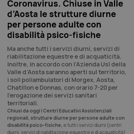
Coronavirus. Chiuse in Valle
d’Aosta le strutture diurne
Scienza e Farmaci
per persone adulte con
Studi e Analisi
disabilità psico-fisiche
Lettere al direttore
Ma anche tutti i servizi diurni, servizi di
riabilitazione equestre e di acquaticità.
Edizioni Regionali
Inoltre, in accordo con l’Azienda Usl della
Valle d’Aosta saranno aperti sul territorio,
QS Pro
i soli poliambulatori di Morgex, Aosta,
Chatillon e Donnas, con orario 7-20 per
Professionisti Sanitari.AI
l’erogazione dei servizi sanitari
territoriali.
Abruzzo
QS Pro Gold
Chiusi da oggi i Centri Educativi Assistenziali
regionali, strutture diurne per persone adulte con
QS Club
Newsletter
Basilicata
Artrite & artrosi
disabilità psico-fisiche,
e tutti i servizi diurni (centri
diurni, servizi di riabilitazione equestre e di acquaticità)