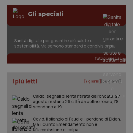
Gli speciali
CookieScriptConsent
5 mesi
CookieScript
Sanità digitale per garantire più salute e
settim
www.quotidianosanita.it
sostenibilità. Ma servono standard e condivisione
Tutti gli speciali
I più letti
[7 giorni]
[30 giorni]
Caldo, segnali di lenta ritirata dell'ondata: il 7
agosto restano 26 città da bollino rosso, l'8
scendono a 19
tracking-sites-ironfish-
www.quotidianosanita.it
4
tracking-enable
settim
Covid. Il silenzio di Fauci e il perdono di Biden.
2 gior
Ma il Quinto Emendamento non è
un’ammissione di colpa