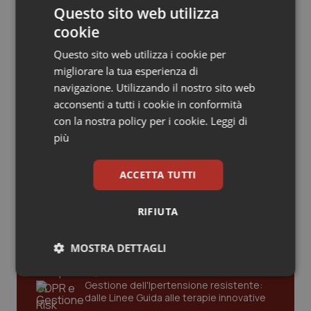
Valle D’Aosta
Oncodermatologia
punto della Conferenza delle Regioni
Questo sito web utilizza
cookie
Veneto
Oncoematologia
San Raffaele di Milano. Ispezioni e
Questo sito web utilizza i cookie per
criticità riscontrate, stop al
migliorare la tua esperienza di
laboratorio di Embriologia
Oncologia & Nutrizione
navigazione. Utilizzando il nostro sito web
acconsenti a tutti i cookie in conformità
Psoriasi & pelle
con la nostra policy per i cookie.
Leggi di
più
Quotidiano Cardiologia
Ultime analisi e review da QS Pro
ACCETTA TUTTI
Gold
Quotidiano Chirurgia
RIFIUTA
Quotidiano Oncologia
Cloud sanitario: infrastrutture,
compliance, GDPR e Risk management
MOSTRA DETTAGLI
Quotidiano Pediatria
Necessari
Statistici
Marketing
Gestione dell'Ipertensione resistente:
Rene & patologie urogenitali
dalle Linee Guida alle terapie innovative