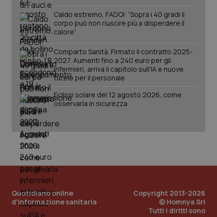
Caldo estremo, FADOI: “Sopra i 40 gradi il
tracking-sites-ironfish-
corpo può non riuscire più a disperdere il
www.quotidianosanita.it
4
session-id
settim
calore”
2 gior
Comparto Sanità. Firmato il contratto 2025-
2027. Aumenti fino a 240 euro per gli
infermieri, arriva il capitolo sull'IA e nuove
_ga
tutele per il personale
1 anno
Google LLC
mes
.quotidianosanita.it
Eclissi solare del 12 agosto 2026, come
osservarla in sicurezza
Quotidiano online
Copyright 2013-2026
d'informazione sanitaria
© Homnya Srl
Tutti i diritti sono