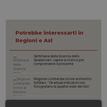
Piemonte
HIV
Provincia Autonoma di Bolzano
Infezioni & Febbre
Potrebbe interessarti in
Provincia Autonoma di Trento
Ipertensione & Scompenso
Regioni e Asl
Puglia
Malattie rare
Settimana della Scienza dello
Sardegna
Malattia di Crohn & Rettocolite Ulcerosa
Spallanzani: capire la ricerca per
comprendere il presente
Sicilia
Neuroscienze & patologie neurodegenerative
Regione Lombardia scrive al ministro
Toscana
Obesità
Schillaci: “Gli attuali indicatori non
fotografano la qualità reale del Ssn”
Umbria
Oftalmologia
Case di comunità. La sfida ora è
riempirle di professionisti e servizi. Il