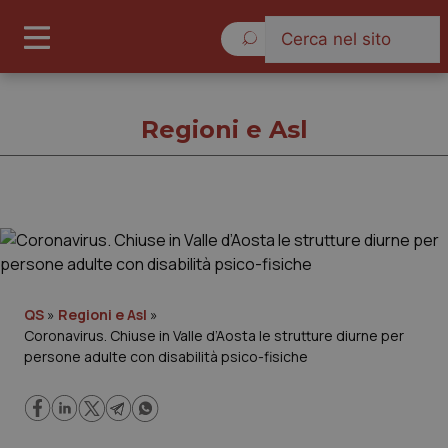
Venerdì 7 Agosto 2026
Regioni e Asl
Regioni e Asl
Cronache
QS
»
Regioni e Asl
»
Coronavirus. Chiuse in Valle d’Aosta le strutture diurne per
Governo e Parlamento
persone adulte con disabilità psico-fisiche
Regioni e Asl
Lavoro e Professioni