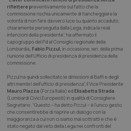
riflettere p
reventivamente sul fatto che la
Piemonte
HIV
commissione rischia unicamente di fiancheggiare la
volontà di non fare davvero luce su quanto accaduto,
Provincia Autonoma di Bolzano
Infezioni & Febbre
chiaramente perseguita dalla Lega, indica le reali
intenzioni della presidente”, ha affermato il
Provincia Autonoma di Trento
Ipertensione & Scompenso
capogruppo del Pd al Consiglio regionale della
Lombardia
, Fabio Pizzul,
in occasione, ieri, della prima
Puglia
Malattie rare
riunione dell’Ufficio di presidenza di presidenza della
commissione.
Sardegna
Malattia di Crohn & Rettocolite Ulcerosa
Pizzul ha quindi sollecitato le dimissioni di Baffi e degli
altri membri dell'ufficio di presidenza”, il Vice Presidente
Sicilia
Neuroscienze & patologie neurodegenerative
Mauro Piazza
(Forza Italia) ed
Elisabetta Strada
(Lombardi Civici Europeisti) in qualità di Consigliere
Toscana
Obesità
Segretario. “Questo – ha detto Pizzul – è l'unico gesto
che consentirebbe di riaprire un dialogo con la
Umbria
Oftalmologia
maggioranza a cui non ci siamo mai sottratti e che è
stato negato dal veto della Lega nei confronti del