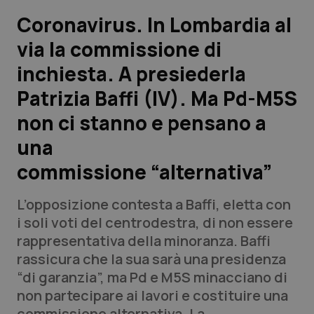
Coronavirus. In Lombardia al
Scienza e Farmaci
via la commissione di
inchiesta. A presiederla
Studi e Analisi
Patrizia Baffi (IV). Ma Pd-M5S
Lettere al direttore
non ci stanno e pensano a
Edizioni Regionali
una
commissione “alternativa”
QS Pro
L’opposizione contesta a Baffi, eletta con
Professionisti Sanitari.AI
i soli voti del centrodestra, di non essere
rappresentativa della minoranza. Baffi
Abruzzo
QS Pro Gold
rassicura che la sua sarà una presidenza
“di garanzia”, ma Pd e M5S minacciano di
QS Club
Newsletter
Basilicata
Artrite & artrosi
non partecipare ai lavori e costituire una
commissione alternativa. La