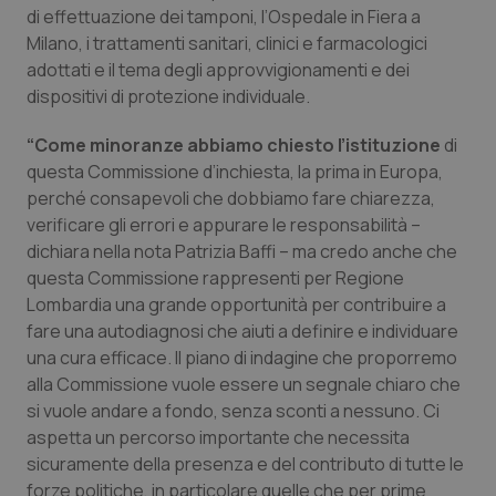
di effettuazione dei tamponi, l’Ospedale in Fiera a
Milano, i trattamenti sanitari, clinici e farmacologici
adottati e il tema degli approvvigionamenti e dei
Necessari
Statistici
Marketing
dispositivi di protezione individuale.
I cookie necessari contribuiscono a rendere fruibile il
“Come minoranze abbiamo chiesto l’istituzione
di
sito web abilitandone funzionalità di base quali la
navigazione sulle pagine e l'accesso alle aree
questa Commissione d’inchiesta, la prima in Europa,
protette del sito. Il sito web non è in grado di
perché consapevoli che dobbiamo fare chiarezza,
funzionare correttamente senza questi cookie.
verificare gli errori e appurare le responsabilità –
Nome
Fornitore
/
Dominio
Scaden
dichiara nella nota Patrizia Baffi – ma credo anche che
VISITOR_PRIVACY_METADATA
5 mesi
YouTube
questa Commissione rappresenti per Regione
settim
.youtube.com
Lombardia una grande opportunità per contribuire a
fare una autodiagnosi che aiuti a definire e individuare
una cura efficace. Il piano di indagine che proporremo
alla Commissione vuole essere un segnale chiaro che
si vuole andare a fondo, senza sconti a nessuno. Ci
aspetta un percorso importante che necessita
sicuramente della presenza e del contributo di tutte le
forze politiche, in particolare quelle che per prime