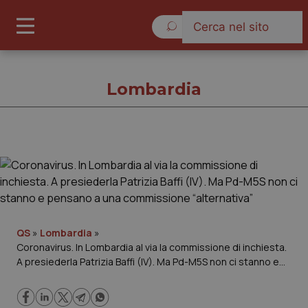
Venerdì 7 Agosto 2026
Lombardia
Lombardia
Cronache
Governo e Parlamento
QS
»
Lombardia
»
Coronavirus. In Lombardia al via la commissione di inchiesta.
A presiederla Patrizia Baffi (IV). Ma Pd-M5S non ci stanno e
Regioni e Asl
pensano a una commissione “alternativa”
Lavoro e Professioni