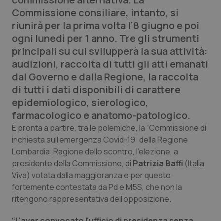
Calabria
Asma & BPCO
Commissione consiliare, intanto, si
riunirà per la prima volta l’8 giugno e poi
Campania
Car-T
ogni lunedì per 1 anno. Tre gli strumenti
principali su cui svilupperà la sua attività:
Emilia-Romagna
Colesterolo & coronaropatie
audizioni, raccolta di tutti gli atti emanati
dal Governo e dalla Regione, la raccolta
Friuli Venezia Giulia
Dermatite Atopica
di tutti i dati disponibili di carattere
epidemiologico, sierologico,
Lazio
Diabete & glucometri
farmacologico e anatomo-patologico.
È pronta a partire, tra le polemiche, la “Commissione di
Liguria
Disturbi dell’umore
inchiesta sull’emergenza Covid-19” della Regione
Lombardia. Ragione dello scontro, l’elezione, a
Lombardia
Dolore
presidente della Commissione, di
Patrizia Baffi
(Italia
Viva) votata dalla maggioranza e per questo
Marche
Donna & Salute
fortemente contestata da Pd e M5S, che non la
ritengono rappresentativa dell’opposizione.
Molise
Epatiti
“L'aver convocato l'ufficio di presidenza senza