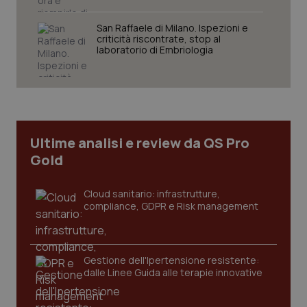
San Raffaele di Milano. Ispezioni e
criticità riscontrate, stop al
laboratorio di Embriologia
PHPSESSID
Sessio
PHP.net
Ultime analisi e review da QS Pro
www.quotidianosanita.it
Gold
Cloud sanitario: infrastrutture,
compliance, GDPR e Risk management
Gestione dell'Ipertensione resistente:
dalle Linee Guida alle terapie innovative