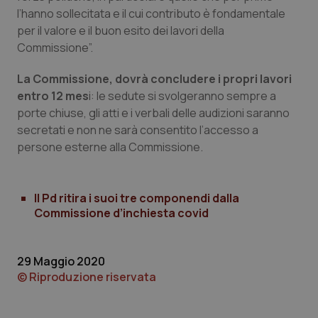
l’hanno sollecitata e il cui contributo è fondamentale
per il valore e il buon esito dei lavori della
Commissione”.
La Commissione, dovrà concludere i propri lavori
CookieScriptConsent
5 mesi
CookieScript
settim
www.quotidianosanita.it
entro 12 mes
i: le sedute si svolgeranno sempre a
porte chiuse, gli atti e i verbali delle audizioni saranno
secretati e non ne sarà consentito l’accesso a
persone esterne alla Commissione.
Il Pd ritira i suoi tre componendi dalla
Commissione d’inchiesta covid
29 Maggio 2020
tracking-sites-ironfish-
www.quotidianosanita.it
4
tracking-enable
settim
© Riproduzione riservata
2 gior