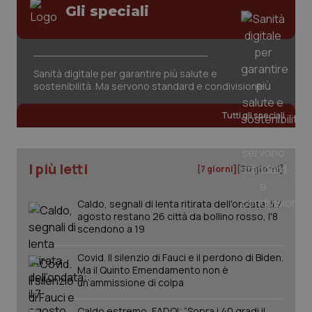
mantener
vid
Gli speciali
lo stato
inco
della
può
sessione.
det
vis
web
uti
Sanità digitale per garantire più salute e
nuo
ver
sostenibilità. Ma servono standard e condivisione
dell
You
Tutti gli speciali
__Secure-YNID
.youtube.com
5 mesi 4
Que
settimane
imp
You
ten
pre
I più letti
[7 giorni]
[30 giorni]
del
vid
inco
può
Caldo, segnali di lenta ritirata dell'ondata: il 7
det
agosto restano 26 città da bollino rosso, l'8
vis
scendono a 19
web
uti
nuo
Covid. Il silenzio di Fauci e il perdono di Biden.
ver
dell
Ma il Quinto Emendamento non è
You
un’ammissione di colpa
YSC
Sessione
Que
Google LLC
imp
.youtube.com
Caldo estremo, FADOI: “Sopra i 40 gradi il