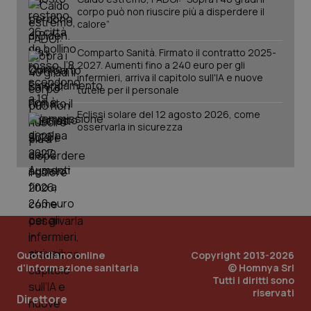
You
corpo può non riuscire più a disperdere il
ten
calore”
vis
vid
Comparto Sanità. Firmato il contratto 2025-
__Secure-
.youtube.com
5 mesi 4
Que
2027. Aumenti fino a 240 euro per gli
ROLLOUT_TOKEN
settimane
imp
You
infermieri, arriva il capitolo sull'IA e nuove
ges
tutele per il personale
del
e d
Eclissi solare del 12 agosto 2026, come
per
del
osservarla in sicurezza
ute
tracking-sites-
www.quotidianosanita.it
4
Que
ironfish-tracking-
settimane
imp
named-enable
2 giorni
dal
per 
sis
sol
ute
ide
Wel
Quotidiano online
Copyright 2013-2026
d'informazione sanitaria
© Homnya Srl
Tutti i diritti sono
riservati
Direttore