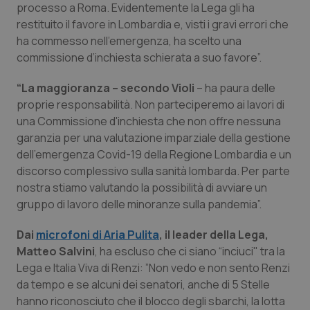
processo a Roma. Evidentemente la Lega gli ha
Salute orale & impianti
restituito il favore in Lombardia e, visti i gravi errori che
ha commesso nell’emergenza, ha scelto una
Sangue & coagulazione
commissione d’inchiesta schierata a suo favore”.
Tiroide
“La maggioranza – secondo Violi
– ha paura delle
proprie responsabilità. Non parteciperemo ai lavori di
una Commissione d'inchiesta che non offre nessuna
Tumore al seno
garanzia per una valutazione imparziale della gestione
dell'emergenza Covid-19 della Regione Lombardia e un
Tumore ovarico
discorso complessivo sulla sanità lombarda. Per parte
nostra stiamo valutando la possibilità di avviare un
Tumori del Polmone & Testa Collo
gruppo di lavoro delle minoranze sulla pandemia”.
Tumori gastrointestinali
Dai
microfoni di Aria Pulita
, il leader della Lega,
Matteo Salvini
, ha escluso che ci siano “inciuci" tra la
Ulcera & Reflusso
Lega e Italia Viva di Renzi: ”Non vedo e non sento Renzi
da tempo e se alcuni dei senatori, anche di 5 Stelle
hanno riconosciuto che il blocco degli sbarchi, la lotta
Vaccini