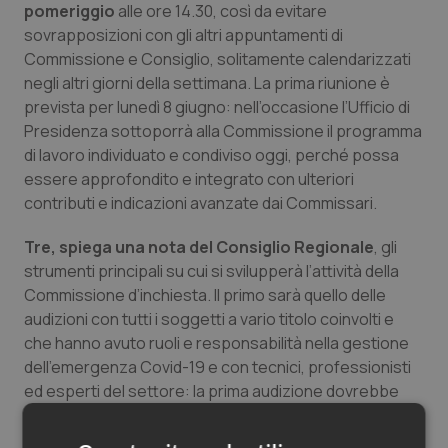
pomeriggio
alle ore 14.30, così da evitare
sovrapposizioni con gli altri appuntamenti di
Commissione e Consiglio, solitamente calendarizzati
negli altri giorni della settimana. La prima riunione è
prevista per lunedì 8 giugno: nell’occasione l’Ufficio di
Presidenza sottoporrà alla Commissione il programma
di lavoro individuato e condiviso oggi, perché possa
essere approfondito e integrato con ulteriori
contributi e indicazioni avanzate dai Commissari.
Tre, spiega una nota del Consiglio Regionale
, gli
strumenti principali su cui si svilupperà l’attività della
Commissione d’inchiesta. Il primo sarà quello delle
audizioni con tutti i soggetti a vario titolo coinvolti e
che hanno avuto ruoli e responsabilità nella gestione
dell’emergenza Covid-19 e con tecnici, professionisti
ed esperti del settore: la prima audizione dovrebbe
vedere la presenza in Commissione dell’Assessore
regionale Giulio Gallera e della Direzione Generale