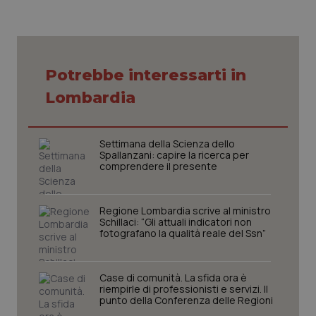
tracking-sites-ironfish-
www.quotidianosanita.it
4
session-id
settim
2 gior
Potrebbe interessarti in
Lombardia
_ga
1 anno
Google LLC
mes
.quotidianosanita.it
Settimana della Scienza dello
Spallanzani: capire la ricerca per
comprendere il presente
Regione Lombardia scrive al ministro
Schillaci: “Gli attuali indicatori non
fotografano la qualità reale del Ssn”
Case di comunità. La sfida ora è
riempirle di professionisti e servizi. Il
punto della Conferenza delle Regioni