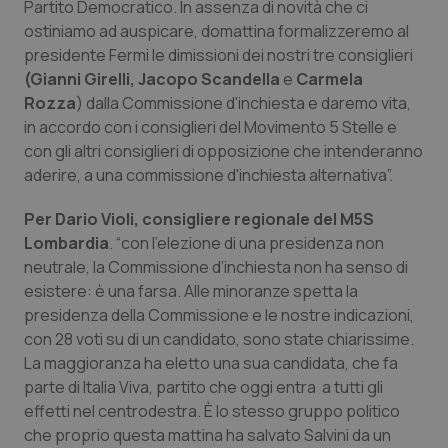
Valle D’Aosta
Oncodermatologia
Partito Democratico. In assenza di novità che ci
ostiniamo ad auspicare, domattina formalizzeremo al
Veneto
Oncoematologia
presidente Fermi le dimissioni dei nostri tre consiglieri
(Gianni Girelli, Jacopo Scandella
e
Carmela
Rozza
) dalla Commissione d'inchiesta e daremo vita,
Oncologia & Nutrizione
in accordo con i consiglieri del Movimento 5 Stelle e
con gli altri consiglieri di opposizione che intenderanno
Psoriasi & pelle
aderire, a una commissione d'inchiesta alternativa”.
Quotidiano Cardiologia
Per Dario Violi, consigliere regionale del M5S
Lombardia
. “con l’elezione di una presidenza non
Quotidiano Chirurgia
neutrale, la Commissione d’inchiesta non ha senso di
esistere: è una farsa. Alle minoranze spetta la
Quotidiano Oncologia
presidenza della Commissione e le nostre indicazioni,
con 28 voti su di un candidato, sono state chiarissime.
La maggioranza ha eletto una sua candidata, che fa
Quotidiano Pediatria
parte di Italia Viva, partito che oggi entra a tutti gli
effetti nel centrodestra. È lo stesso gruppo politico
Rene & patologie urogenitali
che proprio questa mattina ha salvato Salvini da un