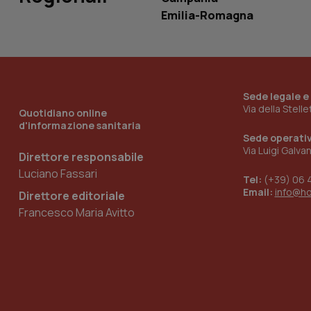
ironfish-tracking-
Emilia-Romagna
named-enable
Sede legale e
Via della Stell
Quotidiano online
d'informazione sanitaria
Sede operati
Via Luigi Galva
Direttore responsabile
Luciano Fassari
Tel:
(+39) 06 
Email:
info@h
Direttore editoriale
Francesco Maria Avitto