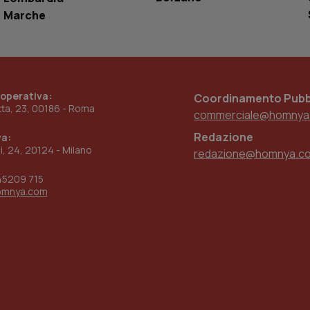
settimane
sistema di tracking solo in caso di utenti 
Marche
2 giorni
provider WelfareLink.
 operativa:
Coordinamento Pubbl
etta, 23, 00186 - Roma
commerciale@homnya
Redazione
va:
ni, 24, 20124 - Milano
redazione@homnya.c
45209 715
omnya.com