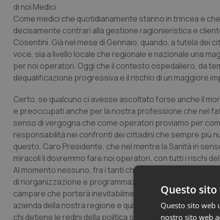
di noi Medici.
Come medici che quotidianamente stanno in trincea e che
decisamente contrari alla gestione ragionieristica e clientel
Cosentini. Già nel mese di Gennaio, quando, a tutela dei ci
voce, sia a livello locale che regionale e nazionale una ma
per noi operatori. Oggi che il contesto ospedaliero, da t
dequalificazione progressiva e il rischio di un maggiore 
Certo, se qualcuno ci avesse ascoltato forse anche il mor
e preoccupati anche per la nostra professione che nei fatt
senso di vergogna che come operatori proviamo per come s
responsabilità nei confronti dei cittadini che sempre più n
questo, Caro Presidente, che nel mentre la Sanità in senso
miracoli li dovremmo fare noi operatori, con tutti i rischi de
Al momento nessuno, fra i tanti che discettano di buoni pr
di riorganizzazione e programmazione del nostro sistema san
Questo sito 
campare che porterà inevitabilmente allo sfascio totale d
azienda della nostra regione e quindi, paradossalmente l
Questo sito web ut
chi detiene le redini della politica spesso non conosce il
nostro sito web ac