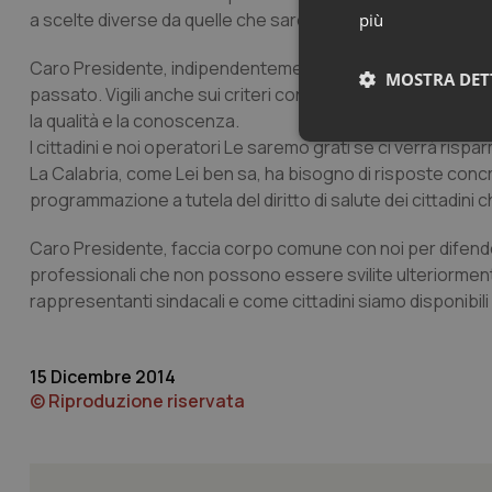
a scelte diverse da quelle che sarebbero state necessari
più
Caro Presidente, indipendentemente da chi guiderà la Sanit
MOSTRA DET
passato. Vigili anche sui criteri con cui saranno scelti i nu
la qualità e la conoscenza.
I cittadini e noi operatori Le saremo grati se ci verrà rispa
Neces
La Calabria, come Lei ben sa, ha bisogno di risposte conc
programmazione a tutela del diritto di salute dei cittadini 
Caro Presidente, faccia corpo comune con noi per difender
professionali che non possono essere svilite ulteriorment
rappresentanti sindacali e come cittadini siamo disponibili
I cookie necessari con
e l'accesso alle aree 
15 Dicembre 2014
Nome
© Riproduzione riservata
VISITOR_PRIVACY_