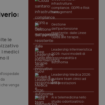
infrastrutture,
compliance, GDPR e Risk
management
iverio:
Gestione
dell'Ipertensione
resistente: dalle Linee
Guida alle terapie
lte le
innovative
nizzativo
Leadership Infermieristica
. I medici
2026: nuovi modelli di
no il
responsabilità e
autonomia
ell'ospedale
Leadership Medica 2026:
guidare team clinici ad
 da
alte prestazioni
sì che venga
AI e telemedicina nello
studio odontoiatrico: