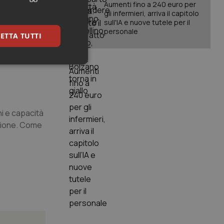
Aumenti fino a 240 euro per
gli infermieri, arriva il capitolo
sull'IA e nuove tutele per il
e con questo
personale
ETTA TUTTI
la competenza,
keting
i e capacità
ssione. Come
igazione sulle pagine
kie.
er memorizzare le
utente per la loro
 dati sul consenso
itiche e
tendo che le loro