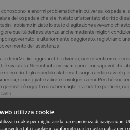
 conoscono le enormi problematiche in cui versa l’ospedale, 
are dell’ospedale che si è rivelato un’attentato al diritto di sa
ttadini, abbiamo iniziato lo stato di agitazione avevamo chiest
ggiore qualità dell’assistenza anche mediante migliori condizion
empo ingovernato, è ulteriormente peggiorato, registriamo un
impoverimento dell’assistenza.
ale di noi Medici oggi sarebbe diverso, non ci sentiremmo cos
i è svalutata. Nonostante ciò siamo però consapevoli che al di
ono ridotti gli ospedali calabresi, bisogna andare avanti pe
umerosi, scoraggiati e adirati si rivolgono a noi. Perché succe
 generale è oggetto di schermaglie e vendette politiche, negl
l caso.
opositi anche in sanità, si sta ponendo il problema che non es
itario regionale. Si vive in un sostanziale fallimento e in un t
web utilizza cookie
el sistema sanitario regionale calabrese, che è anche la più g
a più importante risorsa economica. Purtroppo, e questo è p
ilizza i cookie per migliorare la tua esperienza di navigazione. Ut
 contesto in cui opera. Ed è questa ignoranza che, probabilmen
consenti a tutti i cookie in conformità con la nostra policy per i 