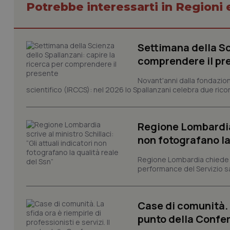
Potrebbe interessarti in Regioni 
CookieScriptConse
Settimana della Sc
comprendere il pr
tracking-sites-ironf
tracking-enable
Novant'anni dalla fondazion
scientifico (IRCCS): nel 2026 lo Spallanzani celebra due rico
tracking-sites-ironf
session-id
_ga
Regione Lombardia s
non fotografano la
Regione Lombardia chiede al
performance del Servizio san
PHPSESSID
Case di comunità. L
punto della Confer