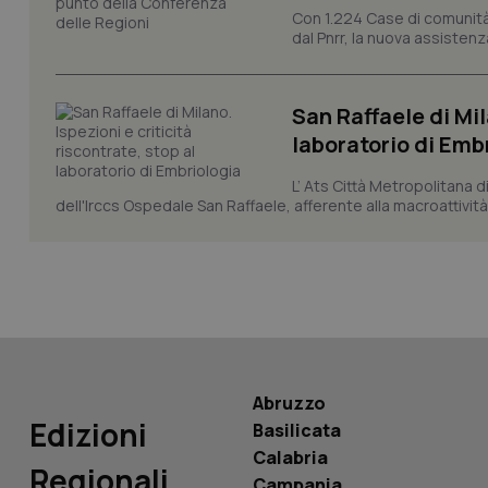
Con 1.224 Case di comunità a
dal Pnrr, la nuova assistenza
_ga_KM60CM4NPH
San Raffaele di Mil
laboratorio di Emb
Nome
Nome
L’ Ats Città Metropolitana d
VISITOR_INFO1_LIV
dell'Irccs Ospedale San Raffaele, afferente alla macroattività 
_ga_0VMQEQKQ1N
__Secure-YNID
YSC
Abruzzo
Edizioni
__Secure-
Basilicata
ROLLOUT_TOKEN
Calabria
Regionali
Campania
tracking-sites-