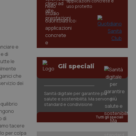
applicazioni concrete e
uso protetto
anciare e
e di
tutte le
Gli speciali
nalmente
rganici che
ervizio dei
Sanità digitale per garantire più
salute e sostenibilità. Ma servono
quilibrio
standard e condivisione
vengono
Tutti gli speciali
 di
siamo tacere
olo per colpa