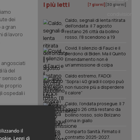
I più letti
[7 giorni]
[30 giorni]
siamo
lute dei
Caldo, segnali di lenta ritirata
dell'ondata: il 7 agosto
o a gran
restano 26 città da bollino
i di lavoro
rosso, l'8 scendono a 19
a
Covid. Il silenzio di Fauci e il
perdono di Biden. Ma il Quinto
Emendamento non è
i angosciati
un’ammissione di colpa
 là del
Caldo estremo, FADOI:
r senso di
“Sopra i 40 gradi il corpo può
de proprio
non riuscire più a disperdere
i ospedali i
il calore”
Caldo, l’ondata prosegue. Il 7
iste un piano
agosto 26 città restano da
bollino rosso, solo Bolzano
irare a
torna in giallo
rande
reoccupante,
ilizzando il
Comparto Sanità. Firmato il
contratto 2025-2027.
te ha portato
cookie.
Leggi di