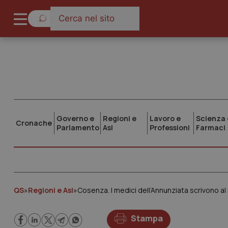
Governo e
Regioni e
Lavoro e
Scienza 
Cronache
Parlamento
Asl
Professioni
Farmaci
QS
»
Regioni e Asl
»
Cosenza. I medici dell’Annunziata scrivono al 
Stampa