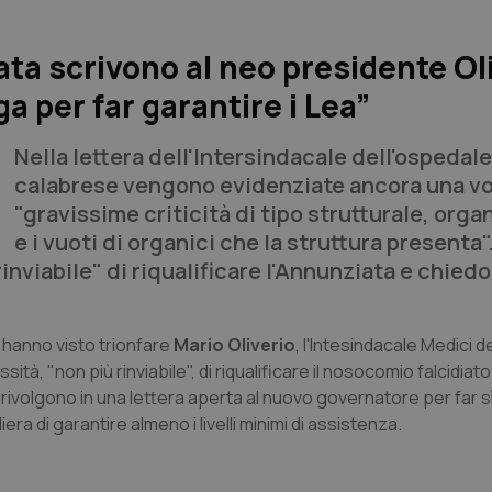
ata scrivono al neo presidente Ol
a per far garantire i Lea”
Nella lettera dell'Intersindacale dell'ospedale
calabrese vengono evidenziate ancora una vo
"gravissime criticità di tipo strutturale, orga
e i vuoti di organici che la struttura presenta"
nviabile" di riqualificare l'Annunziata e chiedo
, hanno visto trionfare
Mario Oliverio
, l'Intesindacale Medici d
, "non più rinviabile", di riqualificare il nosocomio falcidiato
si rivolgono in una lettera aperta al nuovo governatore per far 
a di garantire almeno i livelli minimi di assistenza.