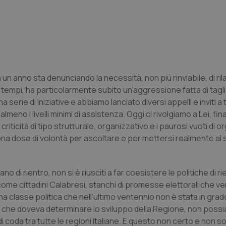
 un anno sta denunciando la necessità, non più rinviabile, di ril
 tempi, ha particolarmente subito un’aggressione fatta di tagli 
serie di iniziative e abbiamo lanciato diversi appelli e inviti a 
almeno i livelli minimi di assistenza. Oggi ci rivolgiamo a Lei, fi
riticità di tipo strutturale, organizzativo e i paurosi vuoti di o
na dose di volontà per ascoltare e per mettersi realmente al s
o di rientro, non si è riusciti a far coesistere le politiche di rie
e come cittadini Calabresi, stanchi di promesse elettorali che 
a classe politica che nell’ultimo ventennio non è stata in grado
ca, che doveva determinare lo sviluppo della Regione, non pos
i coda tra tutte le regioni italiane. E questo non certo e non s