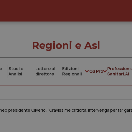
Regioni e Asl
e
Studi e
Lettere al
Edizioni
Professionis
QS Pro
Analisi
direttore
Regionali
Sanitari.AI
neo presidente Oliverio: “Gravissime criticità. Intervenga per far gara