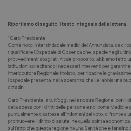
Riportiamo di seguito il testo integeale della lettera
.
"Caro Presidente,
Com’è noto l’intersindacale medici dell'Annunziata, da circa
riqualificare l’Ospedale di Cosenza che, specie negli ultimi
provvedimenti sbagliati. A tale proposito, abbiamo fatto una 
Istituzioni sollecitando i necessari interventi per garantire 
interlocutore Regionale titolato, per ribadire le gravissime c
l’ospedale presenta, nella speranza che Lei abbia una buo
cittadini.
Caro Presidente, a tutt’oggi, nella nostra Regione, con il pian
della spesa con i diritti delle persone e noi come Medici 
puntualmente disattese all’indomani del voto, di fronte a un
promuovere il diritto di salute, né quella spinta economi
sul fatto che questa regione ha una Sanità che è fanalino d