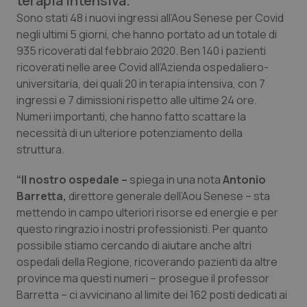
terapia intensiva.
Calabria
Asma & BPCO
Sono stati 48 i nuovi ingressi all’Aou Senese per Covid
negli ultimi 5 giorni, che hanno portato ad un totale di
Campania
Car-T
935 ricoverati dal febbraio 2020. Ben 140 i pazienti
ricoverati nelle aree Covid all’Azienda ospedaliero-
Emilia-Romagna
Colesterolo & coronaropatie
universitaria, dei quali 20 in terapia intensiva, con 7
ingressi e 7 dimissioni rispetto alle ultime 24 ore.
Numeri importanti, che hanno fatto scattare la
Friuli Venezia Giulia
Dermatite Atopica
necessità di un ulteriore potenziamento della
struttura.
Lazio
Diabete & glucometri
“Il nostro ospedale –
spiega in una nota
Antonio
Liguria
Disturbi dell’umore
Barretta,
direttore generale dell’Aou Senese – sta
mettendo in campo ulteriori risorse ed energie e per
Lombardia
Dolore
questo ringrazio i nostri professionisti. Per quanto
possibile stiamo cercando di aiutare anche altri
Marche
Donna & Salute
ospedali della Regione, ricoverando pazienti da altre
province ma questi numeri – prosegue il professor
Barretta – ci avvicinano al limite dei 162 posti dedicati ai
Molise
Epatiti