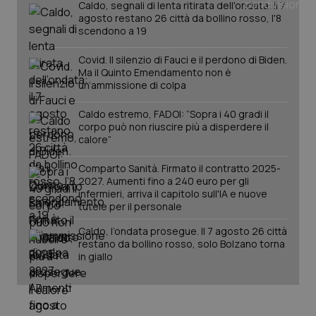
Caldo, segnali di lenta ritirata dell'ondata: il 7
agosto restano 26 città da bollino rosso, l'8
scendono a 19
Covid. Il silenzio di Fauci e il perdono di Biden.
Ma il Quinto Emendamento non è
un’ammissione di colpa
Caldo estremo, FADOI: “Sopra i 40 gradi il
corpo può non riuscire più a disperdere il
calore”
Comparto Sanità. Firmato il contratto 2025-
2027. Aumenti fino a 240 euro per gli
infermieri, arriva il capitolo sull'IA e nuove
PHPSESSID
Sessio
PHP.net
tutele per il personale
www.quotidianosanita.it
Caldo, l’ondata prosegue. Il 7 agosto 26 città
restano da bollino rosso, solo Bolzano torna
in giallo