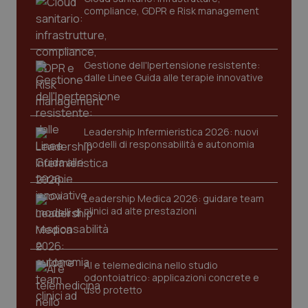
compliance, GDPR e Risk management
Gestione dell'Ipertensione resistente:
dalle Linee Guida alle terapie innovative
Leadership Infermieristica 2026: nuovi
CookieScriptConsent
5 mesi
CookieScript
modelli di responsabilità e autonomia
settim
www.quotidianosanita.it
Leadership Medica 2026: guidare team
clinici ad alte prestazioni
AI e telemedicina nello studio
odontoiatrico: applicazioni concrete e
uso protetto
tracking-sites-ironfish-
www.quotidianosanita.it
4