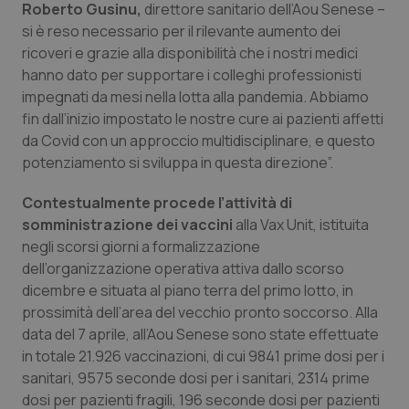
Valle D’Aosta
Oncodermatologia
Roberto Gusinu,
direttore sanitario dell’Aou Senese –
si è reso necessario per il rilevante aumento dei
Veneto
Oncoematologia
ricoveri e grazie alla disponibilità che i nostri medici
hanno dato per supportare i colleghi professionisti
impegnati da mesi nella lotta alla pandemia. Abbiamo
Oncologia & Nutrizione
fin dall’inizio impostato le nostre cure ai pazienti affetti
da Covid con un approccio multidisciplinare, e questo
Psoriasi & pelle
potenziamento si sviluppa in questa direzione”.
Quotidiano Cardiologia
Contestualmente procede l’attività di
somministrazione dei vaccini
alla Vax Unit, istituita
Quotidiano Chirurgia
negli scorsi giorni a formalizzazione
dell’organizzazione operativa attiva dallo scorso
Quotidiano Oncologia
dicembre e situata al piano terra del primo lotto, in
prossimità dell’area del vecchio pronto soccorso. Alla
data del 7 aprile, all’Aou Senese sono state effettuate
Quotidiano Pediatria
in totale 21.926 vaccinazioni, di cui 9841 prime dosi per i
sanitari, 9575 seconde dosi per i sanitari, 2314 prime
Rene & patologie urogenitali
dosi per pazienti fragili, 196 seconde dosi per pazienti