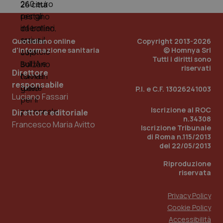
Quotidiano online
Copyright 2013-2026
d'informazione sanitaria
© Homnya Srl
Tutti i diritti sono
riservati
Direttore
responsabile
P.I. e C.F. 13026241003
Luciano Fassari
_ga_KM60CM4NPH
.quotidianosanita.it
1 anno
mes
Iscrizione al ROC
Direttore editoriale
n.34308
Francesco Maria Avitto
Iscrizione Tribunale
di Roma n.115/2013
del 22/05/2013
Riproduzione
riservata
Fornitore
/
Privacy Policy
Nome
Scadenza
Descrizion
Dominio
Cookie Policy
Nome
Fornitore
/
Dominio
Scadenza
Des
_ga_0VMQEQKQ1N
.quotidianosanita.it
1 anno 1
Questo
Accessibilità