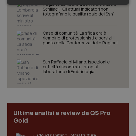
Regione Lombardia scrive al ministro
Necessari
Statistici
Marketing
Schillaci: “Gli attuali indicatori non
fotografano la qualità reale del Ssn”
Case di comunità. La sfida ora è
riempirle di professionisti e servizi. Il
punto della Conferenza delle Regioni
Necessari
Statistici
Marketing
I cookie necessari contribuiscono a rendere fruibile il
San Raffaele di Milano. Ispezioni e
sito web abilitandone funzionalità di base quali la
criticità riscontrate, stop al
navigazione sulle pagine e l'accesso alle aree
laboratorio di Embriologia
protette del sito. Il sito web non è in grado di
funzionare correttamente senza questi cookie.
Nome
Fornitore
/
Dominio
Scaden
VISITOR_PRIVACY_METADATA
5 mesi
YouTube
settim
.youtube.com
Ultime analisi e review da QS Pro
Gold
Cloud sanitario: infrastrutture,