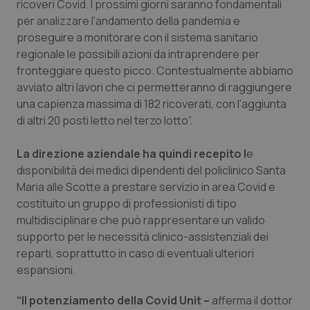
ricoveri Covid. I prossimi giorni saranno fondamentali
per analizzare l’andamento della pandemia e
Piemonte
HIV
proseguire a monitorare con il sistema sanitario
regionale le possibili azioni da intraprendere per
Provincia Autonoma di Bolzano
Infezioni & Febbre
fronteggiare questo picco. Contestualmente abbiamo
avviato altri lavori che ci permetteranno di raggiungere
Provincia Autonoma di Trento
Ipertensione & Scompenso
una capienza massima di 182 ricoverati, con l’aggiunta
di altri 20 posti letto nel terzo lotto”.
Puglia
Malattie rare
La direzione aziendale ha quindi recepito l
e
Sardegna
Malattia di Crohn & Rettocolite Ulcerosa
disponibilità dei medici dipendenti del policlinico Santa
Maria alle Scotte a prestare servizio in area Covid e
costituito un gruppo di professionisti di tipo
Sicilia
Neuroscienze & patologie neurodegenerative
multidisciplinare che può rappresentare un valido
supporto per le necessità clinico-assistenziali dei
Toscana
Obesità
reparti, soprattutto in caso di eventuali ulteriori
espansioni.
Umbria
Oftalmologia
“Il potenziamento della Covid Unit –
afferma il dottor