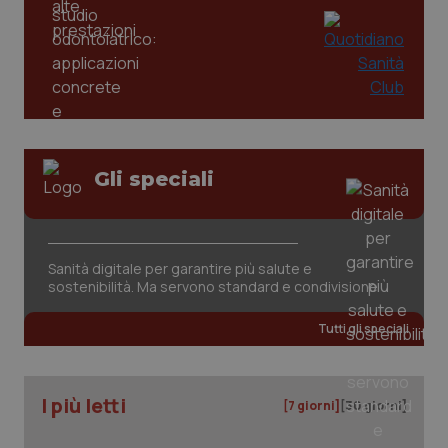
tracking-enable
settim
2 gior
tracking-sites-ironfish-
www.quotidianosanita.it
4
session-id
settim
2 gior
Gli speciali
_ga
1 anno
Google LLC
mes
.quotidianosanita.it
Sanità digitale per garantire più salute e
sostenibilità. Ma servono standard e condivisione
Tutti gli speciali
I più letti
[7 giorni]
[30 giorni]