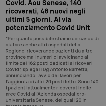
Covid. Aou Senese, 140
ricoverati, 48 nuovi negli
Scienza e Farmaci
ultimi 5 giorni. Al via
Studi e Analisi
potenziamento Covid Unit
Lettere al direttore
“Per quanto possibile stiamo cercando di
aiutare anche altri ospedali della
Edizioni Regionali
Regione, ricoverando pazienti da altre
province ma i numeri ci avvicinano al
QS Pro
limite dei 162 posti dedicati ai ricoveri
Covid”, spiega il Dg Antonio Barretta,
Professionisti Sanitari.AI
annunciando l'avvio dei lavori per
l’aggiunta di altri 20 posti letto. Sono 140
Abruzzo
QS Pro Gold
i pazienti attualmente ricoverati nelle
aree Covid all’Azienda ospedaliero-
QS Club
Newsletter
Basilicata
Artrite & artrosi
universitaria Senese, dei quali 20 in