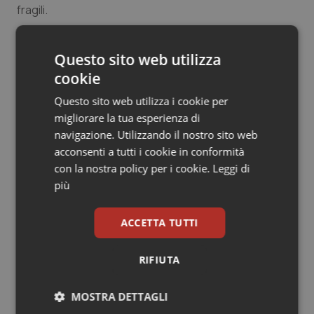
fragili.
Salute orale & impianti
Sangue & coagulazione
Questo sito web utilizza
08 Aprile 2021
© Riproduzione riservata
cookie
Tiroide
Questo sito web utilizza i cookie per
migliorare la tua esperienza di
Tumore al seno
navigazione. Utilizzando il nostro sito web
acconsenti a tutti i cookie in conformità
Tumore ovarico
con la nostra policy per i cookie.
Leggi di
più
Potrebbe interessarti in
Tumori del Polmone & Testa Collo
Regioni e Asl
ACCETTA TUTTI
Tumori gastrointestinali
Settimana della Scienza dello
RIFIUTA
Spallanzani: capire la ricerca per
Ulcera & Reflusso
comprendere il presente
MOSTRA DETTAGLI
Vaccini