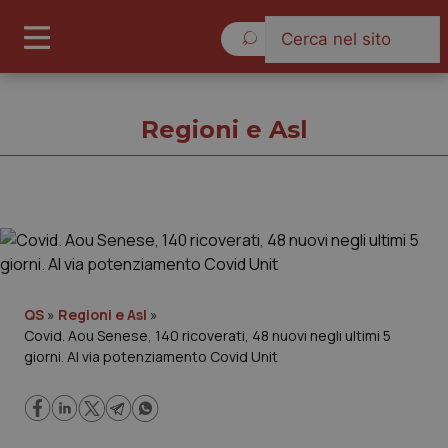
Sabato 8 Agosto 2026
Regioni e Asl
Regioni e Asl
Cronache
QS
»
Regioni e Asl
»
Covid. Aou Senese, 140 ricoverati, 48 nuovi negli ultimi 5
Governo e Parlamento
giorni. Al via potenziamento Covid Unit
Regioni e Asl
Lavoro e Professioni