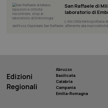
San Raffaele di Mil
laboratorio di Emb
tracking-sites-ironf
L’ Ats Città Metropolitana d
tracking-enable
dell'Irccs Ospedale San Raffaele, afferente alla macroattività 
tracking-sites-ironf
session-id
_ga
Abruzzo
Edizioni
Basilicata
Calabria
PHPSESSID
Regionali
Campania
Emilia-Romagna