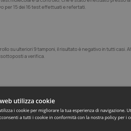
 test molecolare di controllo, che è stato effettuato presso la
vo per 15 dei 16 test effettuati e refertati.
lo su ulteriori 9 tamponi, il risultato è negativo in tutti casi. Al
sottoposti a verifica.
web utilizza cookie
e Asl
ilizza i cookie per migliorare la tua esperienza di navigazione. Ut
consenti a tutti i cookie in conformità con la nostra policy per i 