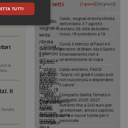
I più letti
[7 giorni]
[30 giorni]
ETTA TUTTI
Caldo, segnali di lenta ritirata
carattere
dell'ondata: il 7 agosto
keting
restano 26 città da bollino
rosso, l'8 scendono a 19
Covid. Il silenzio di Fauci e il
tori
perdono di Biden. Ma il Quinto
Emendamento non è
un’ammissione di colpa
ate le
Caldo estremo, FADOI:
are...
“Sopra i 40 gradi il corpo può
igazione sulle pagine
non riuscire più a disperdere
kie.
il calore”
i. Il
Comparto Sanità. Firmato il
er memorizzare le
contratto 2025-2027.
utente per la loro
Aumenti fino a 240 euro per
 dati sul consenso
 fissato
gli infermieri, arriva il capitolo
itiche e
tendo che le loro
sull'IA e nuove tutele per il
ssioni future.
personale
l servizio Cookie-