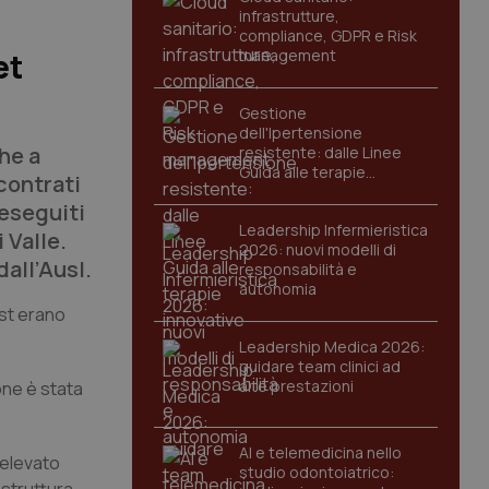
infrastrutture,
compliance, GDPR e Risk
management
et
Gestione
dell'Ipertensione
che a
resistente: dalle Linee
Guida alle terapie
scontrati
innovative
 eseguiti
Leadership Infermieristica
 Valle.
2026: nuovi modelli di
dall’Ausl.
responsabilità e
autonomia
est erano
Leadership Medica 2026:
guidare team clinici ad
alte prestazioni
one è stata
AI e telemedicina nello
’elevato
studio odontoiatrico: