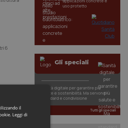
 struttura
applicazioni concrete e
uso protetto
tri 6
Gli speciali
Sanità digitale per garantire più
salute e sostenibilità. Ma servono
standard e condivisione
ilizzando il
Tutti gli speciali
cookie.
Leggi di