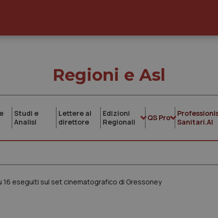
Regioni e Asl
e
Studi e
Lettere al
Edizioni
Professionis
QS Pro
Analisi
direttore
Regionali
Sanitari.AI
 su 16 eseguiti sul set cinematografico di Gressoney