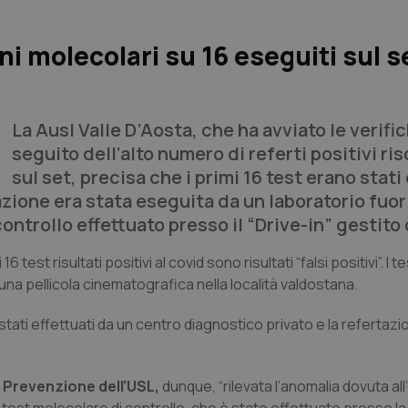
ni molecolari su 16 eseguiti sul s
La Ausl Valle D’Aosta, che ha avviato le verifi
seguito dell’alto numero di referti positivi ri
sul set, precisa che i primi 16 test erano stati
zione era stata eseguita da un laboratorio fuori
controllo effettuato presso il “Drive-in” gestito 
st risultati positivi al covid sono risultati “falsi positivi”. I t
 una pellicola cinematografica nella località valdostana.
tati effettuati da un centro diagnostico privato e la refertazi
di Prevenzione dell’USL,
dunque, “rilevata l’anomalia dovuta all