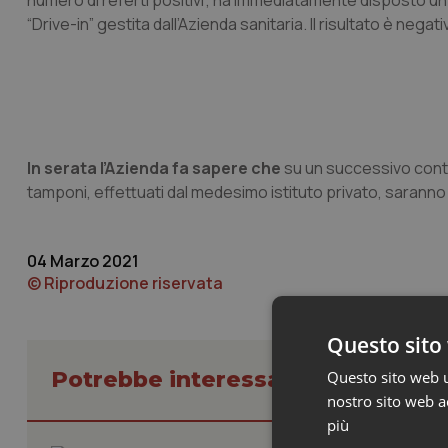
numero di referti positivi”, ha immediatamente disposto un
“Drive-in” gestita dall’Azienda sanitaria. Il risultato è negati
In serata l’Azienda fa sapere che
su un successivo control
tamponi, effettuati dal medesimo istituto privato, saranno 
04 Marzo 2021
© Riproduzione riservata
Questo sito 
Potrebbe interessarti in Regioni 
Questo sito web ut
nostro sito web ac
più