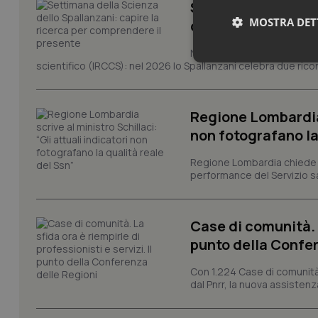
Settimana della Sc
MOSTRA DET
comprendere il pr
Novant'anni dalla fondazion
Neces
scientifico (IRCCS): nel 2026 lo Spallanzani celebra due rico
Regione Lombardia s
non fotografano la
Regione Lombardia chiede al
performance del Servizio san
I cookie necessari con
e l'accesso alle aree 
Case di comunità. L
Nome
punto della Confer
VISITOR_PRIVACY_
Con 1.224 Case di comunità a
dal Pnrr, la nuova assistenza
CookieScriptConse