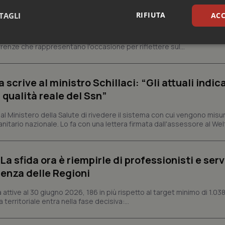
ienza dello Spallanzani: capire la ricerca per
RIFIUTA
TAGLI
ACC
esente
e e trent'anni dal riconoscimento come Istituto di ricovero e cura a 
sari
Statistici
Mar
rrenze che rappresentano l'occasione per riflettere sul...
crive al ministro Schillaci: “Gli attuali indica
 qualità reale del Ssn”
 Ministero della Salute di rivedere il sistema con cui vengono misur
Necessari
Statistici
Marketing
itario nazionale. Lo fa con una lettera firmata dall'assessore al Welf
tribuiscono a rendere fruibile il sito web abilitandone funzionalità di base quali la nav
protette del sito. Il sito web non è in grado di funzionare correttamente senza questi coo
a sfida ora è riempirle di professionisti e serviz
Fornitore
/
Dominio
Scadenza
Descrizione
enza delle Regioni
METADATA
5 mesi 4
Questo cookie viene utilizzato p
YouTube
settimane
scelte di consenso e privacy dell'
.youtube.com
interazione con il sito. Registra i
ttive al 30 giugno 2026, 186 in più rispetto al target minimo di 1.038
del visitatore riguardo a varie pol
 territoriale entra nella fase decisiva:...
impostazioni sulla privacy, garan
preferenze siano onorate nelle se
nt
5 mesi 3
Questo cookie viene utilizzato da
CookieScript