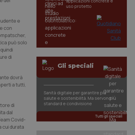
e del
applicazioni concrete e
uso protetto
prudente e
ne con
Kompatscher,
tica può solo
 quindi
ure di
Gli speciali
rante dovrà
rti a tutti,
Sanità digitale per garantire più
salute e sostenibilità. Ma servono
standard e condivisione
tore di
ita dal
Tutti gli speciali
 Team Covid-
a cui durata