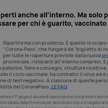
aperti anche all’interno. Ma solo p
ssare per chi è guarito, vaccinato
Ripartire ma con prudenza. È questo lo scopo 
“Corona-Pass”, che fungerà da “biglietto di i
per tutte le riaperture previste dalla nuova
or
provinciale, ristoranti all’interno compresi. E 
palestre, fiere e convegni, strutture ricettive. 
to il ciclo vaccinale, ha contratto il virus ed è
ione di test negativo. A ciascuna di queste pers
lidità del CoronaPass.
LE FAQ
tare il 1° giugno) da lunedì riaprirà anche i locali interni dei ris
to ideato dalla Provincia per dimostrare che si è negativi al te