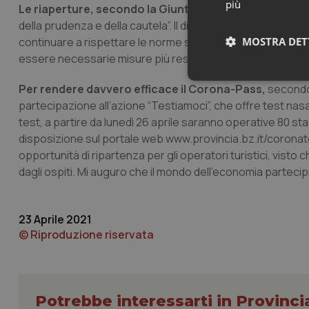
più
Le riaperture, secondo la Giunta provinciale,
"non dov
della prudenza e della cautela”. Il direttore generale dell’A
MOSTRA DET
continuare a rispettare le norme su mascherine, distanziam
essere necessarie misure più restrittive”.
Neces
Per rendere davvero efficace il Corona-Pass,
secondo 
partecipazione all’azione “Testiamoci”, che offre test nasali g
test, a partire da lunedì 26 aprile saranno operative 80 staz
disposizione sul portale web www.provincia.bz.it/coronat
opportunità di ripartenza per gli operatori turistici, visto
dagli ospiti. Mi auguro che il mondo dell’economia partecip
I cookie necessari con
e l'accesso alle aree 
23 Aprile 2021
© Riproduzione riservata
Nome
VISITOR_PRIVACY_
Potrebbe interessarti in Provinc