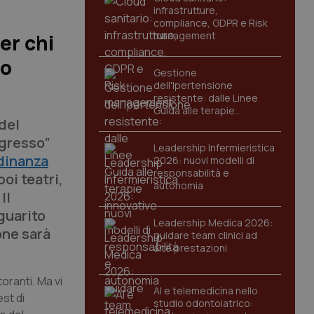
infrastrutture,
compliance, GDPR e Risk
management
er chi
 o
Gestione
dell'Ipertensione
resistente: dalle Linee
Guida alle terapie
del
innovative
ngresso”
Leadership Infermieristica
dinanza
2026: nuovi modelli di
responsabilità e
poi teatri,
autonomia
Il
 guarito
Leadership Medica 2026:
one sarà
guidare team clinici ad
alte prestazioni
toranti. Ma vi
AI e telemedicina nello
st di
studio odontoiatrico: