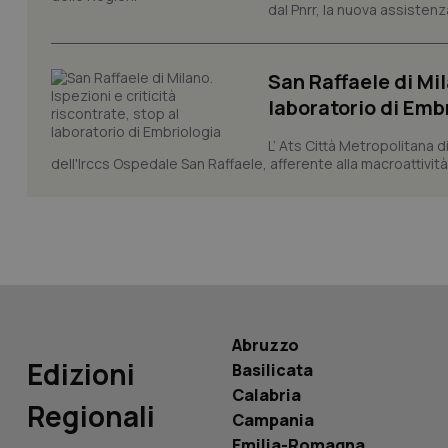
dal Pnrr, la nuova assistenza
_ga_KM60CM4NPH
San Raffaele di Mil
laboratorio di Emb
Nome
Nome
L’ Ats Città Metropolitana d
VISITOR_INFO1_LIV
dell'Irccs Ospedale San Raffaele, afferente alla macroattività 
_ga_0VMQEQKQ1N
__Secure-YNID
YSC
Abruzzo
Edizioni
Basilicata
__Secure-
ROLLOUT_TOKEN
Calabria
Regionali
Campania
tracking-sites-
Emilia-Romagna
ironfish-tracking-