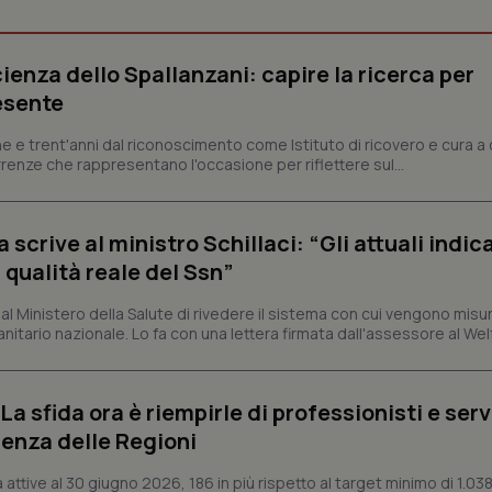
nt
5 mesi 3
Questo cookie viene utilizzato da
CookieScript
settimane
Script.com per ricordare le pref
www.quotidianosanita.it
sui cookie dei visitatori. È neces
ienza dello Spallanzani: capire la ricerca per
dei cookie di Cookie-Script.com 
correttamente.
esente
ish-
www.quotidianosanita.it
4
Questo cookie è impostato dall'a
settimane
abilitare il sistema di tracking a
e e trent'anni dal riconoscimento come Istituto di ricovero e cura a 
2 giorni
rrenze che rappresentano l'occasione per riflettere sul...
ish-
www.quotidianosanita.it
4
Questo cookie è impostato dall'a
settimane
assegnare un identificatore generi
2 giorni
crive al ministro Schillaci: “Gli attuali indica
1 anno 1
Questo nome di cookie è associa
Google LLC
mese
Universal Analytics, che è un a
.quotidianosanita.it
 qualità reale del Ssn”
significativo del servizio di ana
utilizzato da Google. Questo cook
per distinguere utenti unici as
 Ministero della Salute di rivedere il sistema con cui vengono misur
generato in modo casuale come i
itario nazionale. Lo fa con una lettera firmata dall'assessore al Welf
cliente. È incluso in ogni richiest
sito e utilizzato per calcolare i dat
sessioni e campagne per i rapporti 
Sessione
Cookie generato da applicazioni 
PHP.net
a sfida ora è riempirle di professionisti e serviz
linguaggio PHP. Si tratta di un id
www.quotidianosanita.it
generico utilizzato per mantenere 
enza delle Regioni
sessione utente. Normalmente 
generato in modo casuale, il mod
utilizzato può essere specifico pe
ttive al 30 giugno 2026, 186 in più rispetto al target minimo di 1.038
buon esempio è mantenere uno s