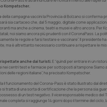
l Corona-Pass e ad annunciare le novità in merito alle riapertur
no Kompatscher.
to
della campagna vaccini la Provincia di Bolzano si conferma 
sarà sia cartaceo che, dal 5 maggio, digitale come applicazio
oranti ma anche a cinema, teatri e musei e altro ancora. Per 
atali, noi siamo ancora più prudenti con il CoronaPass. La poli
osamente le regole e farsi testare e vaccinare”. Il presidente ha
, ma è altrettanto necessario continuare a rispettare le mis
ispettate anche dai turisti.
E “quindi per entrare in un risto
nei centri test e farmacie per sottoposti al tampone Siamo ape
ni delle regioni italiane”, ha precisato Kompatscher.
ola il funzionamento del Corona-Pass è stato illustrato dal diret
e si tratta di una sorta di certificazione che la persona sia guar
 possesso di un test negativo. Il viceresponsabile medico del
ale completa si raggiunge 14 giorni dopo il termine del ciclo, l