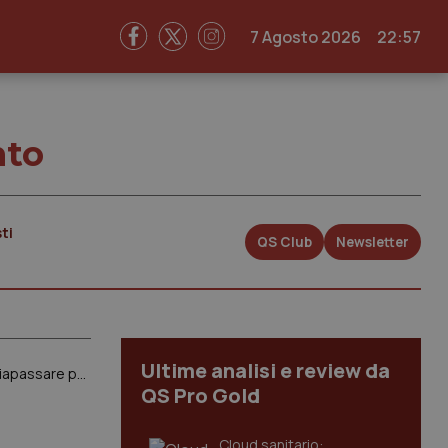
7 Agosto 2026
22:57
nto
ti
QS Club
Newsletter
Ultime analisi e review da
Covid. In Alto Adige ristoranti aperti anche all’interno. Ma solo per chi ha il “Corona-Pass”, il lasciapassare per chi è guarito, vaccinato o negativo
QS Pro Gold
Cloud sanitario: