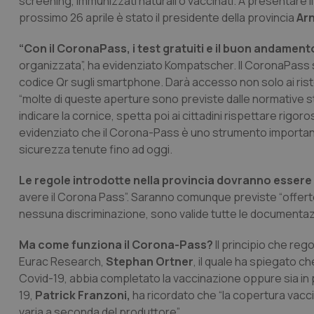
screening, immunizzati naturali o vaccinati. A presentare i
prossimo 26 aprile è stato il presidente della provincia
Ar
“Con il CoronaPass, i test gratuiti e il buon andamen
organizzata”, ha evidenziato Kompatscher. Il CoronaPass 
codice Qr sugli smartphone. Darà accesso non solo ai rist
“molte di queste aperture sono previste dalle normative st
indicare la cornice, spetta poi ai cittadini rispettare rigor
evidenziato che il Corona-Pass è uno strumento importante
sicurezza tenute fino ad oggi.
Le regole introdotte nella provincia dovranno essere r
avere il Corona Pass”. Saranno comunque previste “offerte 
nessuna discriminazione, sono valide tutte le documentazio
Ma come funziona il Corona-Pass?
Il principio che reg
Eurac Research,
Stephan
Ortner
, il quale ha spiegato ch
Covid-19, abbia completato la vaccinazione oppure sia in
19,
Patrick Franzoni,
ha ricordato che “la copertura vaccin
varia a seconda del produttore”.