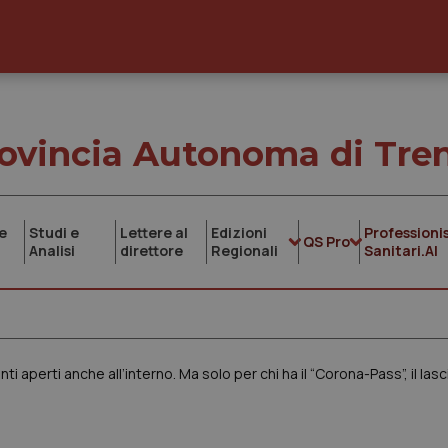
ovincia Autonoma di Tre
e
Studi e
Lettere al
Edizioni
Professionis
QS Pro
Analisi
direttore
Regionali
Sanitari.AI