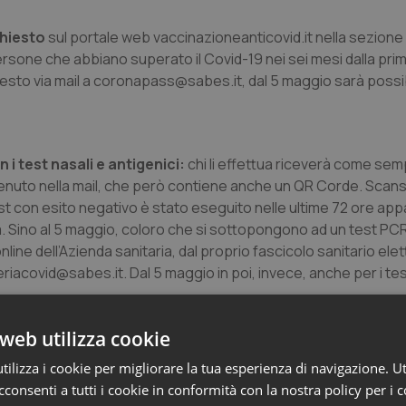
chiesto
sul portale web vaccinazioneanticovid.it nella sezione
ersone che abbiano superato il Covid-19 nei sei mesi dalla pri
iesto via mail a
coronapass@sabes.it
, dal 5 maggio sarà poss
i test nasali e antigenici:
chi li effettua riceverà come se
nuto nella mail, che però contiene anche un QR Corde. Scans
t con esito negativo è stato eseguito nelle ultime 72 ore appa
tà. Sino al 5 maggio, coloro che si sottopongono ad un test P
nline dell’Azienda sanitaria, dal proprio fascicolo sanitario elet
riacovid@sabes.it
. Dal 5 maggio in poi, invece, anche per i te
l Corona-Pass rappresenta “una soluzione-ponte lungo la stra
web utilizza cookie
questo risultato si chiama test a tappeto, il modo migliore per
ilizza i cookie per migliorare la tua esperienza di navigazione. Ut
consenti a tutti i cookie in conformità con la nostra policy per i 