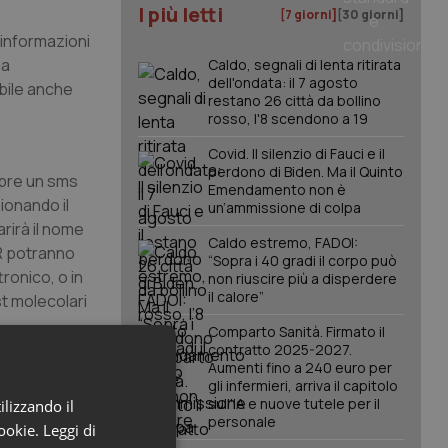
I più letti
[7 giorni]
[30 giorni]
 informazioni
ma
Caldo, segnali di lenta ritirata
dell'ondata: il 7 agosto
ibile anche
restano 26 città da bollino
rosso, l'8 scendono a 19
Covid. Il silenzio di Fauci e il
perdono di Biden. Ma il Quinto
mpre un sms
Emendamento non è
ionando il
un’ammissione di colpa
rirà il nome
Caldo estremo, FADOI:
CR potranno
“Sopra i 40 gradi il corpo può
tronico, o in
non riuscire più a disperdere
il calore”
st molecolari
Comparto Sanità. Firmato il
contratto 2025-2027.
da che
Aumenti fino a 240 euro per
gli infermieri, arriva il capitolo
sull'IA e nuove tutele per il
ilizzando il
personale
cookie.
Leggi di