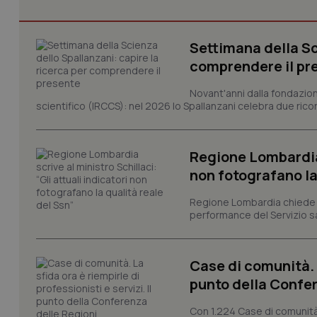
CookieScriptConse
Settimana della Sc
comprendere il pr
tracking-sites-ironf
tracking-enable
Novant'anni dalla fondazion
scientifico (IRCCS): nel 2026 lo Spallanzani celebra due rico
tracking-sites-ironf
session-id
Regione Lombardia s
_ga
non fotografano la
Regione Lombardia chiede al
performance del Servizio san
PHPSESSID
Case di comunità. L
punto della Confer
Con 1.224 Case di comunità a