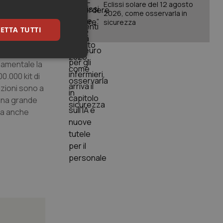
Eclissi solare del 12 agosto
le regole
2026, come osservarla in
ecessario
sicurezza
ETTA TUTTI
e, e potranno
keting
amentale la
00.000 kit di
azioni sono a
 una grande
 ma anche
igazione sulle pagine
kie.
er memorizzare le
utente per la loro
 dati sul consenso
itiche e
tendo che le loro
ssioni future.