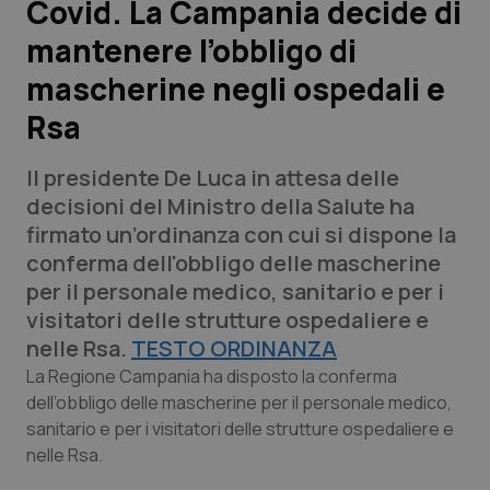
Covid. La Campania decide di
mantenere l’obbligo di
Scienza e Farmaci
mascherine negli ospedali e
Studi e Analisi
Rsa
Lettere al direttore
Il presidente De Luca in attesa delle
decisioni del Ministro della Salute ha
Edizioni Regionali
firmato un’ordinanza con cui si dispone la
conferma dell'obbligo delle mascherine
QS Pro
per il personale medico, sanitario e per i
visitatori delle strutture ospedaliere e
Professionisti Sanitari.AI
nelle Rsa.
TESTO ORDINANZA
La Regione Campania ha disposto la conferma
Abruzzo
QS Pro Gold
dell’obbligo delle mascherine per il personale medico,
sanitario e per i visitatori delle strutture ospedaliere e
QS Club
Newsletter
Basilicata
Artrite & artrosi
nelle Rsa.