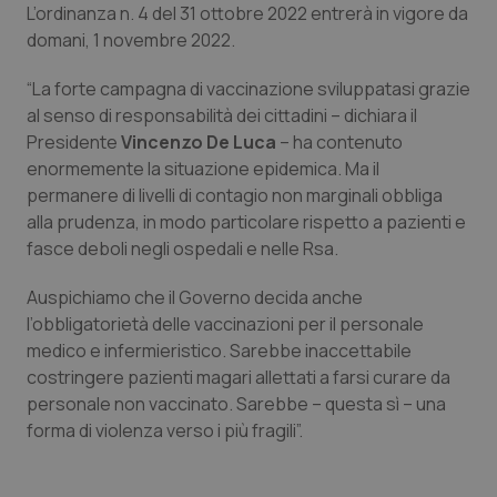
L’ordinanza n. 4 del 31 ottobre 2022 entrerà in vigore da
Calabria
Asma & BPCO
domani, 1 novembre 2022.
Campania
Car-T
“La forte campagna di vaccinazione sviluppatasi grazie
al senso di responsabilità dei cittadini – dichiara il
Emilia-Romagna
Colesterolo & coronaropatie
Presidente
Vincenzo De Luca
– ha contenuto
enormemente la situazione epidemica. Ma il
Friuli Venezia Giulia
Dermatite Atopica
permanere di livelli di contagio non marginali obbliga
alla prudenza, in modo particolare rispetto a pazienti e
Lazio
Diabete & glucometri
fasce deboli negli ospedali e nelle Rsa.
Auspichiamo che il Governo decida anche
Liguria
Disturbi dell’umore
l’obbligatorietà delle vaccinazioni per il personale
medico e infermieristico. Sarebbe inaccettabile
Lombardia
Dolore
costringere pazienti magari allettati a farsi curare da
personale non vaccinato. Sarebbe – questa sì – una
Marche
Donna & Salute
forma di violenza verso i più fragili”.
Molise
Epatiti