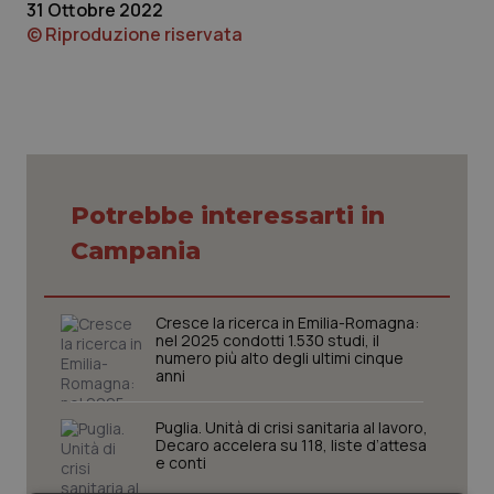
31 Ottobre 2022
© Riproduzione riservata
Piemonte
HIV
Provincia Autonoma di Bolzano
Infezioni & Febbre
Provincia Autonoma di Trento
Ipertensione & Scompenso
Puglia
Malattie rare
Potrebbe interessarti in
Campania
Sardegna
Malattia di Crohn & Rettocolite Ulcerosa
Sicilia
Neuroscienze & patologie neurodegenerative
Cresce la ricerca in Emilia-Romagna:
nel 2025 condotti 1.530 studi, il
numero più alto degli ultimi cinque
anni
Toscana
Obesità
Puglia. Unità di crisi sanitaria al lavoro,
Umbria
Oftalmologia
Decaro accelera su 118, liste d’attesa
e conti