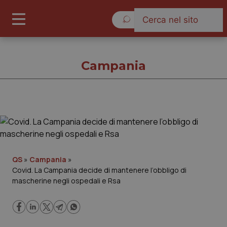
Giovedì 6 Agosto 2026
Campania
Campania
Cronache
QS
»
Campania
»
Covid. La Campania decide di mantenere l’obbligo di
Governo e Parlamento
mascherine negli ospedali e Rsa
Regioni e Asl
Lavoro e Professioni