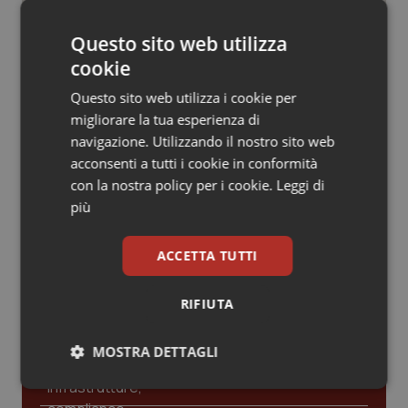
Valle D’Aosta
Oncodermatologia
Educazione sanitaria: il farmaco più
Questo sito web utilizza
efficace
Veneto
Oncoematologia
cookie
Oncologia & Nutrizione
Questo sito web utilizza i cookie per
Napoli. Medico preso a pugni dal
migliorare la tua esperienza di
marito della paziente incinta
navigazione. Utilizzando il nostro sito web
Psoriasi & pelle
acconsenti a tutti i cookie in conformità
con la nostra policy per i cookie.
Leggi di
Quotidiano Cardiologia
più
Quotidiano Chirurgia
ACCETTA TUTTI
Ultime analisi e review da QS Pro
Quotidiano Oncologia
Gold
RIFIUTA
Quotidiano Pediatria
Cloud sanitario: infrastrutture,
MOSTRA DETTAGLI
compliance, GDPR e Risk management
Rene & patologie urogenitali
Necessari
Statistici
Marketing