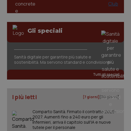
Gli speciali
CookieScriptConsent
5 mesi
CookieScript
settim
www.quotidianosanita.it
Sanità digitale per garantire più salute e
sostenibilità. Ma servono standard e condivisione
Tutti gli speciali
I più letti
[7 giorni]
[30 giorni]
Comparto Sanità. Firmato il contratto 2025-
2027. Aumenti fino a 240 euro per gli
tracking-sites-ironfish-
www.quotidianosanita.it
4
infermieri, arriva il capitolo sull'IA e nuove
tracking-enable
settim
tutele per il personale
2 gior