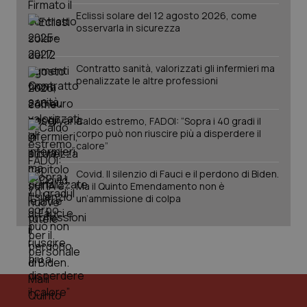
Eclissi solare del 12 agosto 2026, come
osservarla in sicurezza
tracking-sites-ironfish-
www.quotidianosanita.it
4
session-id
settim
Contratto sanità, valorizzati gli infermieri ma
2 gior
penalizzate le altre professioni
Caldo estremo, FADOI: “Sopra i 40 gradi il
_ga
1 anno
Google LLC
corpo può non riuscire più a disperdere il
mes
.quotidianosanita.it
calore”
Covid. Il silenzio di Fauci e il perdono di Biden.
Ma il Quinto Emendamento non è
un’ammissione di colpa