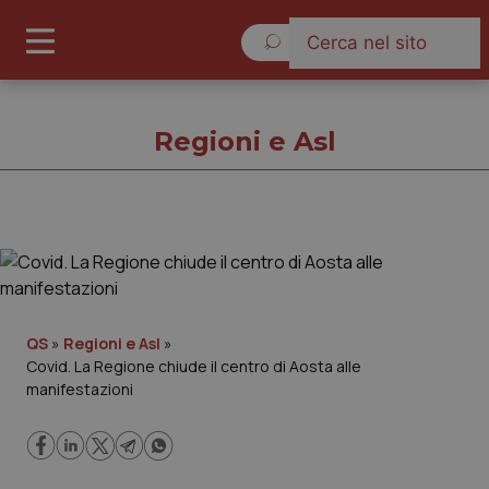
Domenica 9 Agosto 2026
Regioni e Asl
Regioni e Asl
Cronache
QS
»
Regioni e Asl
»
Covid. La Regione chiude il centro di Aosta alle
Governo e Parlamento
manifestazioni
Regioni e Asl
Lavoro e Professioni