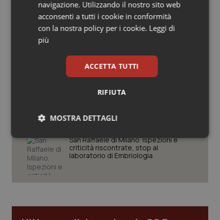
navigazione. Utilizzando il nostro sito web
Spallanzani: capire la ricerca per
Salute orale & impianti
comprendere il presente
acconsenti a tutti i cookie in conformità
con la nostra policy per i cookie.
Leggi di
Sangue & coagulazione
più
Regione Lombardia scrive al ministro
Schillaci: “Gli attuali indicatori non
Tiroide
fotografano la qualità reale del Ssn”
ACCETTA TUTTI
Tumore al seno
RIFIUTA
Case di comunità. La sfida ora è
riempirle di professionisti e servizi. Il
punto della Conferenza delle Regioni
Tumore ovarico
MOSTRA DETTAGLI
Tumori del Polmone & Testa Collo
Necessari
Statistici
Marketing
San Raffaele di Milano. Ispezioni e
criticità riscontrate, stop al
laboratorio di Embriologia
Tumori gastrointestinali
Ulcera & Reflusso
Necessari
Statistici
Marketing
Vaccini