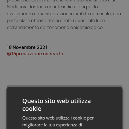
Valle D’Aosta
Oncodermatologia
Sindaci valdostani recante indicazioni per lo
svolgimento di manifestazioni in ambito comunale, con
Veneto
Oncoematologia
particolare riferimento ai centri urbani, alla luce
dell'andamento del fenomeno epidemiologico.
Oncologia & Nutrizione
Psoriasi & pelle
18 Novembre 2021
© Riproduzione riservata
Quotidiano Cardiologia
Quotidiano Chirurgia
Quotidiano Oncologia
Questo sito web utilizza
Potrebbe interessarti in
Quotidiano Pediatria
cookie
Regioni e Asl
Questo sito web utilizza i cookie per
Rene & patologie urogenitali
migliorare la tua esperienza di
Settimana della Scienza dello