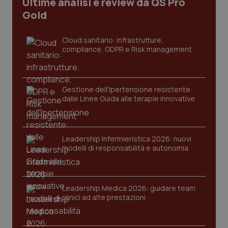
Ultime analisi e review da QS Pro
I cookie necessari contribuiscono a rendere fruibile il
Gold
sito web abilitandone funzionalità di base quali la
navigazione sulle pagine e l'accesso alle aree
protette del sito. Il sito web non è in grado di
funzionare correttamente senza questi cookie.
Cloud sanitario: infrastrutture,
compliance, GDPR e Risk management
Nome
Fornitore
/
Dominio
Scaden
VISITOR_PRIVACY_METADATA
5 mesi
YouTube
settim
.youtube.com
Gestione dell'Ipertensione resistente:
dalle Linee Guida alle terapie innovative
Leadership Infermieristica 2026: nuovi
modelli di responsabilità e autonomia
Leadership Medica 2026: guidare team
clinici ad alte prestazioni