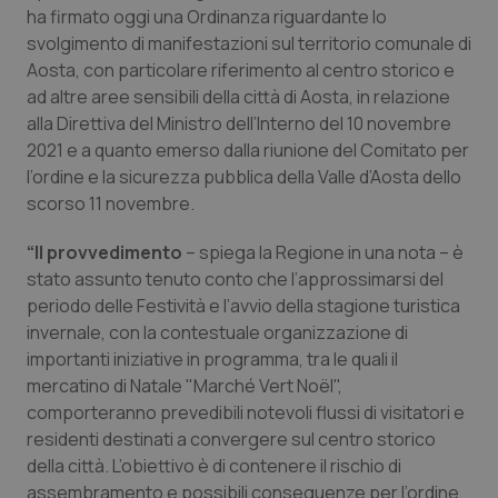
Calabria
Asma & BPCO
ha firmato oggi una Ordinanza riguardante lo
svolgimento di manifestazioni sul territorio comunale di
Aosta, con particolare riferimento al centro storico e
Campania
Car-T
ad altre aree sensibili della città di Aosta, in relazione
alla Direttiva del Ministro dell’Interno del 10 novembre
Emilia-Romagna
Colesterolo & coronaropatie
2021 e a quanto emerso dalla riunione del Comitato per
l’ordine e la sicurezza pubblica della Valle d’Aosta dello
Friuli Venezia Giulia
Dermatite Atopica
scorso 11 novembre.
Lazio
Diabete & glucometri
“Il provvedimento
– spiega la Regione in una nota – è
stato assunto tenuto conto che l’approssimarsi del
Liguria
Disturbi dell’umore
periodo delle Festività e l’avvio della stagione turistica
invernale, con la contestuale organizzazione di
importanti iniziative in programma, tra le quali il
Lombardia
Dolore
mercatino di Natale "Marché Vert Noël",
comporteranno prevedibili notevoli flussi di visitatori e
Marche
Donna & Salute
residenti destinati a convergere sul centro storico
della città. L’obiettivo è di contenere il rischio di
Molise
Epatiti
assembramento e possibili conseguenze per l’ordine