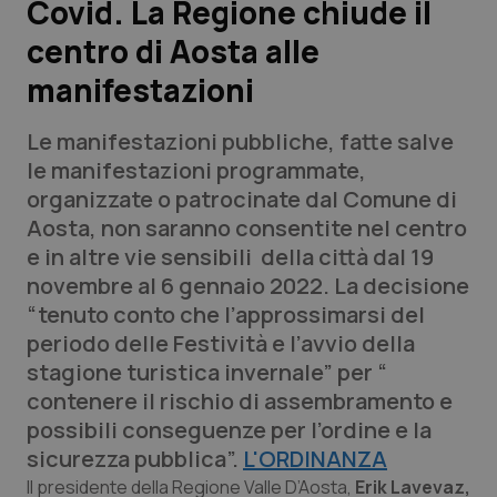
Covid. La Regione chiude il
centro di Aosta alle
Scienza e Farmaci
manifestazioni
Studi e Analisi
Le manifestazioni pubbliche, fatte salve
Lettere al direttore
le manifestazioni programmate,
organizzate o patrocinate dal Comune di
Edizioni Regionali
Aosta, non saranno consentite nel centro
e in altre vie sensibili della città dal 19
QS Pro
novembre al 6 gennaio 2022. La decisione
“tenuto conto che l’approssimarsi del
Professionisti Sanitari.AI
periodo delle Festività e l’avvio della
stagione turistica invernale” per “
Abruzzo
QS Pro Gold
contenere il rischio di assembramento e
possibili conseguenze per l’ordine e la
QS Club
Newsletter
Basilicata
Artrite & artrosi
sicurezza pubblica”.
L'ORDINANZA
Il presidente della Regione Valle D’Aosta,
Erik Lavevaz,