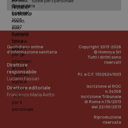
tutele per il personale
PHPSESSID
Sessio
PHP.net
www.quotidianosanita.it
Quotidiano online
Copyright 2013-2026
d'informazione sanitaria
© Homnya Srl
Tutti i diritti sono
riservati
Direttore
responsabile
P.I. e C.F. 13026241003
Luciano Fassari
Iscrizione al ROC
Direttore editoriale
n.34308
Francesco Maria Avitto
Iscrizione Tribunale
di Roma n.115/2013
del 22/05/2013
Riproduzione
riservata