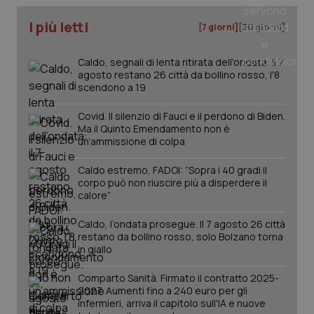
I più letti
[7 giorni]
[30 giorni]
_ga
1 anno
Google LLC
mes
.quotidianosanita.it
Caldo, segnali di lenta ritirata dell'ondata: il 7
agosto restano 26 città da bollino rosso, l'8
scendono a 19
Covid. Il silenzio di Fauci e il perdono di Biden.
Ma il Quinto Emendamento non è
un’ammissione di colpa
Caldo estremo, FADOI: “Sopra i 40 gradi il
corpo può non riuscire più a disperdere il
calore”
Caldo, l’ondata prosegue. Il 7 agosto 26 città
restano da bollino rosso, solo Bolzano torna
in giallo
Comparto Sanità. Firmato il contratto 2025-
2027. Aumenti fino a 240 euro per gli
infermieri, arriva il capitolo sull'IA e nuove