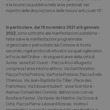
e la sicurezza pubblica nelle aree pedonali, nel
Piemonte
HIV
rispetto delle disposizioni e delle misure anti covid-19".
Provincia Autonoma di Bolzano
Infezioni & Febbre
In particolare, dal 19 novembre 2021 al 6 gennaio
2022,
sono sottratte alle manifestazioni pubbliche –
Provincia Autonoma di Trento
Ipertensione & Scompenso
fatte salve le manifestazioni programmate,
organizzate o patrocinate dal Comune di Aosta,
Puglia
Malattie rare
secondo i rigidi protocolli attivati e sui quali vigileranno
le Forze dell’Ordine – le seguenti aree della città di
Sardegna
Malattia di Crohn & Rettocolite Ulcerosa
Aosta: asse Est-Ovest – Piazza Arco d’Augusto,
compresa l’area intorno all’Arco; Via Sant’Anselmo;
Sicilia
Neuroscienze & patologie neurodegenerative
Piazza Porta Pretoria; Via Porta Pretoria; Piazza Emile
Chanoux, Via Jean-Baptiste De Tillier; Place des
Toscana
Obesità
Franchises; Via Edouard Aubert; asse Sud-Nord –
Avenue Conseil des Commis, dall’incrocio con via
Umbria
Oftalmologia
Boniface Festaz; Via Xavier de Maistre, Via Croce di
Città, Piazza Pierre-Léonard Roncas. Inoltre il
presidente Lavevaz ha anche inviato una direttiva ai