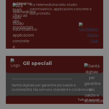
CookieScriptConsent
5 mesi
CookieScript
AI e telemedicina nello studio
settim
www.quotidianosanita.it
odontoiatrico: applicazioni concrete e
uso protetto
Gli speciali
tracking-sites-ironfish-
www.quotidianosanita.it
4
tracking-enable
settim
2 gior
Sanità digitale per garantire più salute e
sostenibilità. Ma servono standard e condivisione
tracking-sites-ironfish-
www.quotidianosanita.it
4
session-id
settim
2 gior
Tutti gli speciali