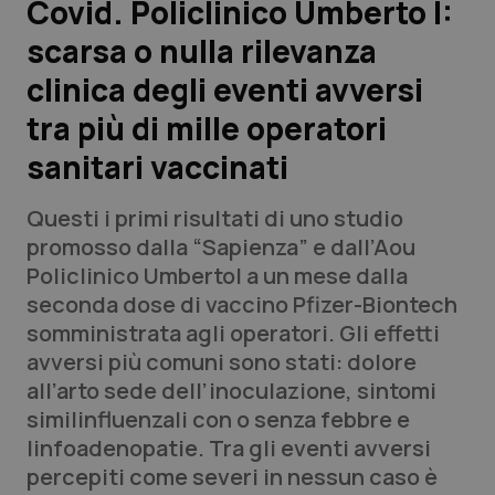
Covid. Policlinico Umberto I:
scarsa o nulla rilevanza
Scienza e Farmaci
clinica degli eventi avversi
Studi e Analisi
tra più di mille operatori
sanitari vaccinati
Lettere al direttore
Questi i primi risultati di uno studio
Edizioni Regionali
promosso dalla “Sapienza” e dall’Aou
Policlinico UmbertoI a un mese dalla
QS Pro
seconda dose di vaccino Pfizer-Biontech
somministrata agli operatori. Gli effetti
Professionisti Sanitari.AI
avversi più comuni sono stati: dolore
all’arto sede dell’inoculazione, sintomi
Abruzzo
QS Pro Gold
similinfluenzali con o senza febbre e
linfoadenopatie. Tra gli eventi avversi
QS Club
Newsletter
Basilicata
Artrite & artrosi
percepiti come severi in nessun caso è