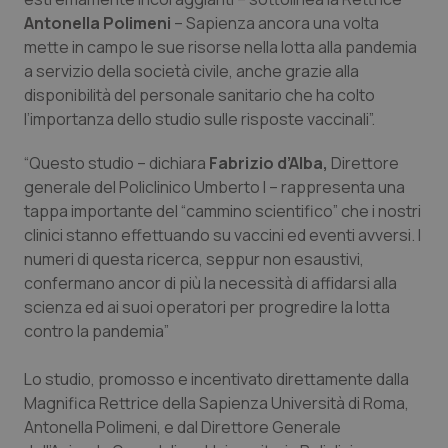
Valle D’Aosta
Oncodermatologia
Antonella Polimeni
– Sapienza ancora una volta
mette in campo le sue risorse nella lotta alla pandemia
Veneto
Oncoematologia
a servizio della società civile, anche grazie alla
disponibilità del personale sanitario che ha colto
Oncologia & Nutrizione
l’importanza dello studio sulle risposte vaccinali”.
Psoriasi & pelle
“Questo studio – dichiara
Fabrizio d’Alba,
Direttore
generale del Policlinico Umberto I – rappresenta una
Quotidiano Cardiologia
tappa importante del “cammino scientifico” che i nostri
clinici stanno effettuando su vaccini ed eventi avversi. I
numeri di questa ricerca, seppur non esaustivi,
Quotidiano Chirurgia
confermano ancor di più la necessità di affidarsi alla
scienza ed ai suoi operatori per progredire la lotta
Quotidiano Oncologia
contro la pandemia”
Quotidiano Pediatria
Lo studio, promosso e incentivato direttamente dalla
Magnifica Rettrice della Sapienza Università di Roma,
Rene & patologie urogenitali
Antonella Polimeni, e dal Direttore Generale