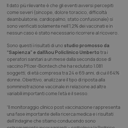
Il dato più rilevante è che gli eventi avversi percepiti
Piemonte
HIV
come severi (sincope, dolore toracico, difficoltà
deambulatorie, cardiopalmo, stato confusionale) si
Provincia Autonoma di Bolzano
Infezioni & Febbre
sono verificati solamente nell’1,2% dei vaccinati e in
nessun caso è stato necessario ricorrere al ricovero.
Provincia Autonoma di Trento
Ipertensione & Scompenso
Sono questi i risultati di uno
studio promosso da
“Sapienza” e dall’Aou Policlinico Umberto
tra i
Puglia
Malattie rare
operatori sanitari a un mese dalla seconda dose di
vaccino Pfizer-Biontech che ha reclutato 1.081
Sardegna
Malattia di Crohn & Rettocolite Ulcerosa
soggetti, di età compresa tra 24 e 69 anni, di cui il 64%
donne. Obiettivo, analizzare il tipo di riposta alla
Sicilia
Neuroscienze & patologie neurodegenerative
somministrazione vaccinale in relazione ad altre
variabili importanti come l’età e il sesso.
Toscana
Obesità
“Il monitoraggio clinico post vaccinazione rappresenta
Umbria
Oftalmologia
una fase importante della ricerca medica e i risultati
dell’indagine che stiamo conducendo sono
estremamente incoraggianti – sottolinea la Rettrice