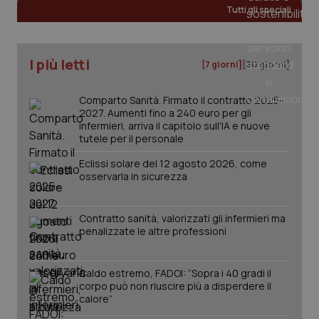
Tutti gli speciali
I più letti
[7 giorni]
[30 giorni]
Comparto Sanità. Firmato il contratto 2025-
2027. Aumenti fino a 240 euro per gli
infermieri, arriva il capitolo sull'IA e nuove
tutele per il personale
Eclissi solare del 12 agosto 2026, come
osservarla in sicurezza
Contratto sanità, valorizzati gli infermieri ma
penalizzate le altre professioni
PHPSESSID
Sessio
PHP.net
www.quotidianosanita.it
Caldo estremo, FADOI: “Sopra i 40 gradi il
corpo può non riuscire più a disperdere il
calore”