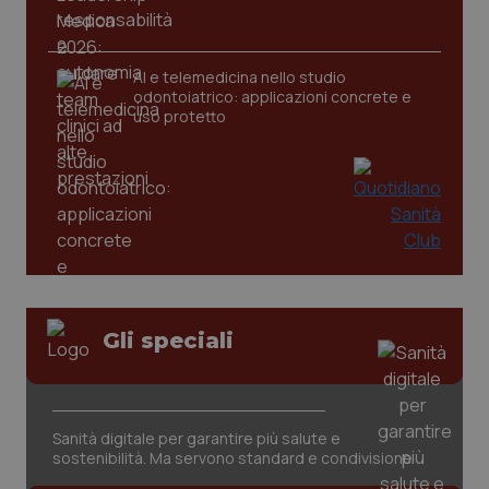
tracking-sites-ironfish-
www.quotidianosanita.it
4
AI e telemedicina nello studio
tracking-enable
settim
odontoiatrico: applicazioni concrete e
2 gior
uso protetto
tracking-sites-ironfish-
www.quotidianosanita.it
4
session-id
settim
2 gior
_ga
1 anno
Google LLC
mes
.quotidianosanita.it
Gli speciali
Sanità digitale per garantire più salute e
sostenibilità. Ma servono standard e condivisione