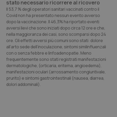
stato necessario ricorrere al ricovero
Calabria
Asma & BPCO
Il 53,7 % degli operatori sanitari vaccinati contro il
Covid non ha presentato nessun evento avverso
Campania
Car-T
dopo la vaccinazione. Il 46,3% ha riportato eventi
avversi lievi che sono iniziati dopo circa 12 ore e che,
Emilia-Romagna
Colesterolo & coronaropatie
nella maggioranza dei casi, sono scomparsi dopo 24
ore. Gli effetti avversi più comuni sono stati: dolore
Friuli Venezia Giulia
Dermatite Atopica
all’arto sede dell’inoculazione, sintomi similinfluenzali
con o senza febbre e linfoadenopatie. Meno
Lazio
Diabete & glucometri
frequentemente sono stati registrati manifestazioni
dermatologiche, (orticaria, eritema, angioedema),
Liguria
Disturbi dell’umore
manifestazioni oculari (arrossamento congiuntivale,
prurito) e sintomi gastrointestinali (nausea, diarrea,
dolori addominali).
Lombardia
Dolore
Marche
Donna & Salute
Molise
Epatiti