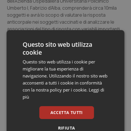
dell’Azienda Ospedaliera Universitaria Policlinico
Salute orale & impianti
Umberto I, Fabrizio d’Alba, comprenderà circa 10mila
soggetti e avrà lo scopo di valutare la risposta
Sangue & coagulazione
anticorpale nei soggetti vaccinati e di analizzare le
associazioni del tipo di riposta con variabili importanti
come l’età, il sesso, la presenza di comorbidità e le
Tiroide
condizioni socioeconomiche.
Questo sito web utilizza
cookie
Tumore al seno
Questo sito web utilizza i cookie per
25 Marzo 2021
Tumore ovarico
migliorare la tua esperienza di
© Riproduzione riservata
navigazione. Utilizzando il nostro sito web
Tumori del Polmone & Testa Collo
acconsenti a tutti i cookie in conformità
con la nostra policy per i cookie.
Leggi di
più
Tumori gastrointestinali
ACCETTA TUTTI
Ulcera & Reflusso
Potrebbe interessarti in
Lazio
Vaccini
RIFIUTA