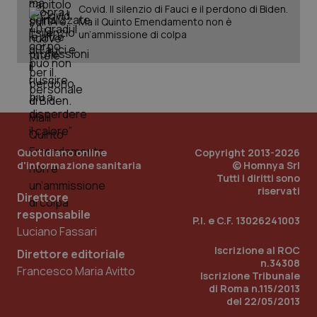
Covid. Il silenzio di Fauci e il perdono di Biden.
Ma il Quinto Emendamento non è
un’ammissione di colpa
Quotidiano online
Copyright 2013-2026
d'informazione sanitaria
© Homnya Srl
Tutti i diritti sono
_ga_KM60CM4NPH
.quotidianosanita.it
1 anno
riservati
Direttore
mes
responsabile
P.I. e C.F. 13026241003
Luciano Fassari
Iscrizione al ROC
Direttore editoriale
n.34308
Francesco Maria Avitto
Iscrizione Tribunale
di Roma n.115/2013
del 22/05/2013