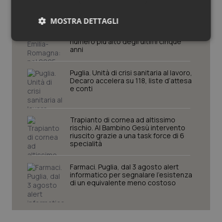
MOSTRA DETTAGLI
Cresce la ricerca in Emilia-Romagna:
nel 2025 condotti 1.530 studi, il
numero più alto degli ultimi cinque
Necessari
Statistici
Marketing
anni
Puglia. Unità di crisi sanitaria al lavoro,
Decaro accelera su 118, liste d’attesa
e conti
Necessari
Statistici
Marketing
Trapianto di cornea ad altissimo
rischio. Al Bambino Gesù intervento
I cookie necessari contribuiscono a rendere fruibile il
riuscito grazie a una task force di 6
sito web abilitandone funzionalità di base quali la
specialità
navigazione sulle pagine e l'accesso alle aree
protette del sito. Il sito web non è in grado di
funzionare correttamente senza questi cookie.
Farmaci. Puglia, dal 3 agosto alert
informatico per segnalare l’esistenza
Nome
Fornitore
/
Dominio
Scaden
di un equivalente meno costoso
VISITOR_PRIVACY_METADATA
5 mesi
YouTube
settim
.youtube.com