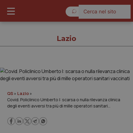
Giovedì 6 Agosto 2026
Lazio
Lazio
Cronache
QS
»
Lazio
»
Covid. Policlinico Umberto I: scarsa o nulla rilevanza clinica
Governo e Parlamento
degli eventi avversi tra più di mille operatori sanitari
vaccinati
Regioni e Asl
Lavoro e Professioni