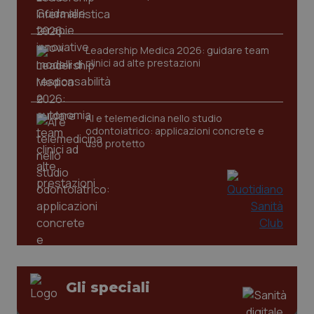
settim
.youtube.com
Leadership Medica 2026: guidare team
clinici ad alte prestazioni
AI e telemedicina nello studio
odontoiatrico: applicazioni concrete e
uso protetto
CookieScriptConsent
5 mesi
CookieScript
settim
www.quotidianosanita.it
Gli speciali