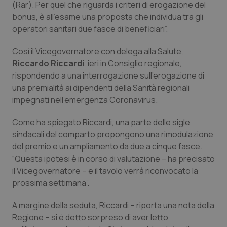
(Rar). Per quel che riguarda i criteri di erogazione del
Calabria
Asma & BPCO
bonus, è all’esame una proposta che individua tra gli
operatori sanitari due fasce di beneficiari”.
Campania
Car-T
Così il Vicegovernatore con delega alla Salute,
Emilia-Romagna
Colesterolo & coronaropatie
Riccardo Riccardi
, ieri in Consiglio regionale,
rispondendo a una interrogazione sull’erogazione di
Friuli Venezia Giulia
Dermatite Atopica
una premialità ai dipendenti della Sanità regionali
impegnati nell’emergenza Coronavirus.
Lazio
Diabete & glucometri
Come ha spiegato Riccardi, una parte delle sigle
sindacali del comparto propongono una rimodulazione
Liguria
Disturbi dell’umore
del premio e un ampliamento da due a cinque fasce.
“Questa ipotesi è in corso di valutazione – ha precisato
Lombardia
Dolore
il Vicegovernatore – e il tavolo verrà riconvocato la
prossima settimana”.
Marche
Donna & Salute
A margine della seduta, Riccardi – riporta una nota della
Regione – si è detto sorpreso di aver letto
Molise
Epatiti