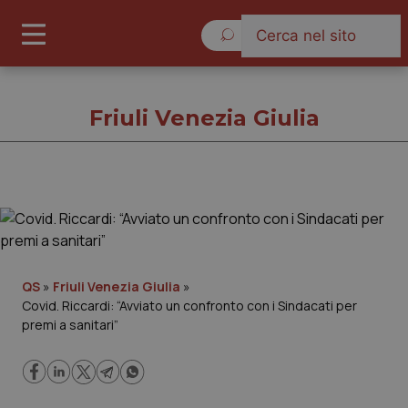
Domenica 9 Agosto 2026
Friuli Venezia Giulia
Friuli Venezia Giulia
Cronache
QS
»
Friuli Venezia Giulia
»
Covid. Riccardi: “Avviato un confronto con i Sindacati per
Governo e Parlamento
premi a sanitari”
Regioni e Asl
Lavoro e Professioni