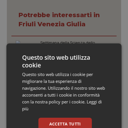
Valle D’Aosta
Oncodermatologia
Potrebbe interessarti in
Veneto
Oncoematologia
Friuli Venezia Giulia
Oncologia & Nutrizione
Settimana della Scienza dello
Psoriasi & pelle
Spallanzani: capire la ricerca per
comprendere il presente
Questo sito web utilizza
Quotidiano Cardiologia
cookie
Regione Lombardia scrive al ministro
Questo sito web utilizza i cookie per
Quotidiano Chirurgia
Schillaci: “Gli attuali indicatori non
fotografano la qualità reale del Ssn”
migliorare la tua esperienza di
navigazione. Utilizzando il nostro sito web
Quotidiano Oncologia
acconsenti a tutti i cookie in conformità
Case di comunità. La sfida ora è
con la nostra policy per i cookie.
Leggi di
riempirle di professionisti e servizi. Il
Quotidiano Pediatria
punto della Conferenza delle Regioni
più
Rene & patologie urogenitali
ACCETTA TUTTI
San Raffaele di Milano. Ispezioni e