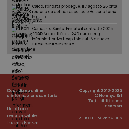
Caldo, l’ondata prosegue. Il 7 agosto 26 città
restano da bollino rosso, solo Bolzano torna
in giallo
Comparto Sanità. Firmato il contratto 2025-
2027. Aumenti fino a 240 euro per gli
infermieri, arriva il capitolo sull'IA e nuove
tutele per il personale
Quotidiano online
Copyright 2013-2026
d'informazione sanitaria
© Homnya Srl
Tutti i diritti sono
riservati
Direttore
PHPSESSID
Sessio
responsabile
PHP.net
P.I. e C.F. 13026241003
www.quotidianosanita.it
Luciano Fassari