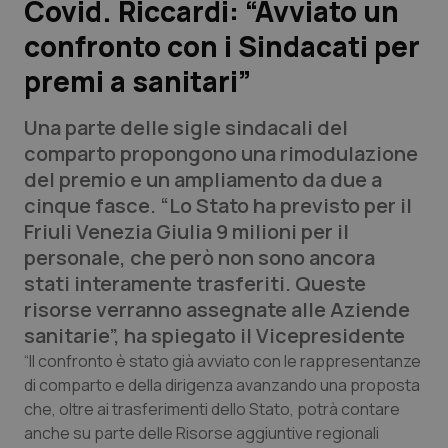
Covid. Riccardi: “Avviato un
confronto con i Sindacati per
Scienza e Farmaci
premi a sanitari”
Studi e Analisi
Una parte delle sigle sindacali del
Lettere al direttore
comparto propongono una rimodulazione
del premio e un ampliamento da due a
Edizioni Regionali
cinque fasce. “Lo Stato ha previsto per il
Friuli Venezia Giulia 9 milioni per il
QS Pro
personale, che però non sono ancora
stati interamente trasferiti. Queste
Professionisti Sanitari.AI
risorse verranno assegnate alle Aziende
sanitarie”, ha spiegato il Vicepresidente
Abruzzo
QS Pro Gold
“Il confronto è stato già avviato con le rappresentanze
di comparto e della dirigenza avanzando una proposta
QS Club
Newsletter
che, oltre ai trasferimenti dello Stato, potrà contare
Basilicata
Artrite & artrosi
anche su parte delle Risorse aggiuntive regionali