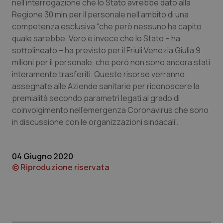
nell’interrogazione che lo Stato avrebbe dato alla
Regione 30 mln per il personale nell’ambito di una
Piemonte
HIV
competenza esclusiva “che però nessuno ha capito
quale sarebbe. Vero è invece che lo Stato – ha
Provincia Autonoma di Bolzano
Infezioni & Febbre
sottolineato – ha previsto per il Friuli Venezia Giulia 9
milioni per il personale, che però non sono ancora stati
Provincia Autonoma di Trento
Ipertensione & Scompenso
interamente trasferiti. Queste risorse verranno
assegnate alle Aziende sanitarie per riconoscere la
Puglia
Malattie rare
premialità secondo parametri legati al grado di
coinvolgimento nell'emergenza Coronavirus che sono
Sardegna
Malattia di Crohn & Rettocolite Ulcerosa
in discussione con le organizzazioni sindacali”.
Sicilia
Neuroscienze & patologie neurodegenerative
04 Giugno 2020
© Riproduzione riservata
Toscana
Obesità
Umbria
Oftalmologia