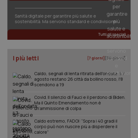
Sanità digitale per garantire più salute e
sostenibilità. Ma servono standard e condivisione
Tutti gli speciali
tracking-sites-ironfish-
www.quotidianosanita.it
4
tracking-enable
settim
2 gior
I più letti
[7 giorni]
[30 giorni]
tracking-sites-ironfish-
www.quotidianosanita.it
4
Caldo, segnali di lenta ritirata dell'ondata: il 7
session-id
settim
agosto restano 26 città da bollino rosso, l'8
2 gior
scendono a 19
Covid. Il silenzio di Fauci e il perdono di Biden.
Ma il Quinto Emendamento non è
_ga
1 anno
Google LLC
un’ammissione di colpa
mes
.quotidianosanita.it
Caldo estremo, FADOI: “Sopra i 40 gradi il
corpo può non riuscire più a disperdere il
calore”