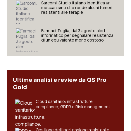
Valle D’Aosta
Oncodermatologia
Sarcomi. Studio italiano identifica un
meccanismo che rende alcuni tumori
resistenti alle terapie
Veneto
Oncoematologia
Oncologia & Nutrizione
Farmaci. Puglia, dal 3 agosto alert
informatico per segnalare l’esistenza
di un equivalente meno costoso
Psoriasi & pelle
Quotidiano Cardiologia
Quotidiano Chirurgia
Ultime analisi e review da QS Pro
Gold
Quotidiano Oncologia
Cloud sanitario: infrastrutture,
Quotidiano Pediatria
compliance, GDPR e Risk management
Rene & patologie urogenitali
Gestione dell'Ipertensione resistente: