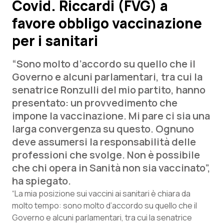
Covid. Riccardi (FVG) a
favore obbligo vaccinazione
Scienza e Farmaci
per i sanitari
Studi e Analisi
“Sono molto d’accordo su quello che il
Lettere al direttore
Governo e alcuni parlamentari, tra cui la
senatrice Ronzulli del mio partito, hanno
Edizioni Regionali
presentato: un provvedimento che
impone la vaccinazione. Mi pare ci sia una
QS Pro
larga convergenza su questo. Ognuno
deve assumersi la responsabilità delle
Professionisti Sanitari.AI
professioni che svolge. Non è possibile
che chi opera in Sanità non sia vaccinato”,
Abruzzo
QS Pro Gold
ha spiegato.
“La mia posizione sui vaccini ai sanitari è chiara da
QS Club
Newsletter
Basilicata
Artrite & artrosi
molto tempo: sono molto d’accordo su quello che il
Governo e alcuni parlamentari, tra cui la senatrice