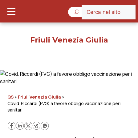
Giovedì 6 Agosto 2026
Friuli Venezia Giulia
Friuli Venezia Giulia
Cronache
QS
»
Friuli Venezia Giulia
»
Covid. Riccardi (FVG) a favore obbligo vaccinazione per i
Governo e Parlamento
sanitari
Regioni e Asl
Lavoro e Professioni