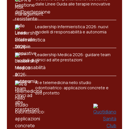
dalle Linee Guida alle terapie innovative
Salute orale & impianti
Sangue & coagulazione
Leadership Infermieristica 2026: nuovi
modelli di responsabilità e autonomia
Tiroide
Tumore al seno
Leadership Medica 2026: guidare team
clinici ad alte prestazioni
Tumore ovarico
Tumori del Polmone & Testa Collo
AI e telemedicina nello studio
odontoiatrico: applicazioni concrete e
uso protetto
Tumori gastrointestinali
Ulcera & Reflusso
Vaccini