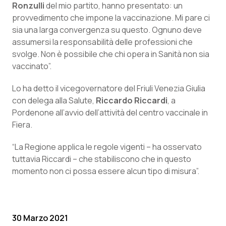
Ronzulli
del mio partito, hanno presentato: un
Calabria
Asma & BPCO
provvedimento che impone la vaccinazione. Mi pare ci
sia una larga convergenza su questo. Ognuno deve
Campania
Car-T
assumersi la responsabilità delle professioni che
svolge. Non è possibile che chi opera in Sanità non sia
Emilia-Romagna
Colesterolo & coronaropatie
vaccinato”.
Friuli Venezia Giulia
Dermatite Atopica
Lo ha detto il vicegovernatore del Friuli Venezia Giulia
con delega alla Salute,
Riccardo Riccardi
, a
Lazio
Diabete & glucometri
Pordenone all’avvio dell’attività del centro vaccinale in
Fiera.
Liguria
Disturbi dell’umore
“La Regione applica le regole vigenti – ha osservato
tuttavia Riccardi – che stabiliscono che in questo
Lombardia
Dolore
momento non ci possa essere alcun tipo di misura”.
Marche
Donna & Salute
Molise
Epatiti
30 Marzo 2021