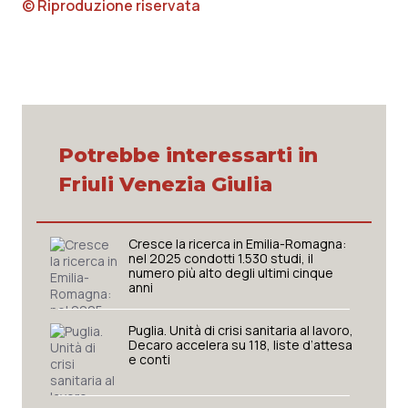
© Riproduzione riservata
Piemonte
HIV
Provincia Autonoma di Bolzano
Infezioni & Febbre
Provincia Autonoma di Trento
Ipertensione & Scompenso
Potrebbe interessarti in
Puglia
Malattie rare
Friuli Venezia Giulia
Sardegna
Malattia di Crohn & Rettocolite Ulcerosa
Cresce la ricerca in Emilia-Romagna:
nel 2025 condotti 1.530 studi, il
Sicilia
Neuroscienze & patologie neurodegenerative
numero più alto degli ultimi cinque
anni
Toscana
Obesità
Puglia. Unità di crisi sanitaria al lavoro,
Decaro accelera su 118, liste d’attesa
e conti
Umbria
Oftalmologia