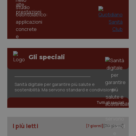
Gli speciali
tracking-sites-ironfish-
www.quotidianosanita.it
4
tracking-enable
settim
2 gior
Sanità digitale per garantire più salute e
sostenibilità. Ma servono standard e condivisione
Tutti gli speciali
tracking-sites-ironfish-
www.quotidianosanita.it
4
session-id
settim
2 gior
I più letti
[7 giorni]
[30 giorni]