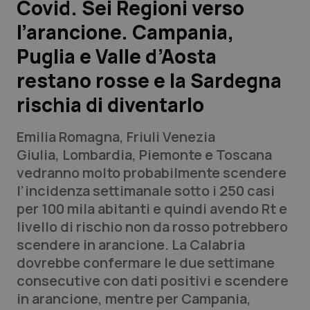
Covid. Sei Regioni verso
l’arancione. Campania,
Scienza e Farmaci
Puglia e Valle d’Aosta
Studi e Analisi
restano rosse e la Sardegna
rischia di diventarlo
Lettere al direttore
Emilia Romagna, Friuli Venezia
Edizioni Regionali
Giulia, Lombardia, Piemonte e Toscana
vedranno molto probabilmente scendere
QS Pro
l’incidenza settimanale sotto i 250 casi
per 100 mila abitanti e quindi avendo Rt e
Professionisti Sanitari.AI
livello di rischio non da rosso potrebbero
scendere in arancione. La Calabria
Abruzzo
QS Pro Gold
dovrebbe confermare le due settimane
consecutive con dati positivi e scendere
QS Club
Newsletter
Basilicata
Artrite & artrosi
in arancione, mentre per Campania,