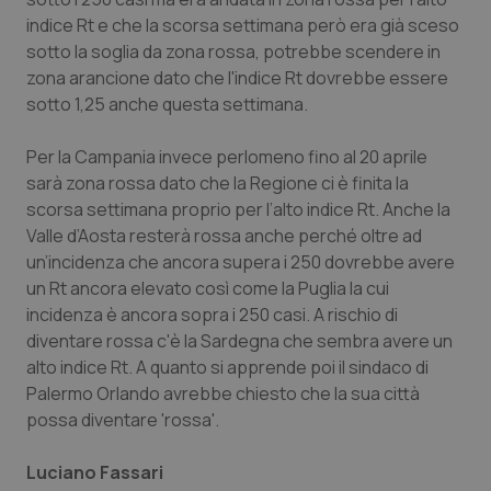
indice Rt e che la scorsa settimana però era già sceso
Piemonte
HIV
sotto la soglia da zona rossa, potrebbe scendere in
zona arancione dato che l'indice Rt dovrebbe essere
Provincia Autonoma di Bolzano
Infezioni & Febbre
sotto 1,25 anche questa settimana.
Provincia Autonoma di Trento
Ipertensione & Scompenso
Per la Campania invece perlomeno fino al 20 aprile
sarà zona rossa dato che la Regione ci è finita la
Puglia
Malattie rare
scorsa settimana proprio per l’alto indice Rt. Anche la
Valle d’Aosta resterà rossa anche perché oltre ad
un’incidenza che ancora supera i 250 dovrebbe avere
Sardegna
Malattia di Crohn & Rettocolite Ulcerosa
un Rt ancora elevato così come la Puglia la cui
incidenza è ancora sopra i 250 casi. A rischio di
Sicilia
Neuroscienze & patologie neurodegenerative
diventare rossa c'è la Sardegna che sembra avere un
alto indice Rt. A quanto si apprende poi il sindaco di
Toscana
Obesità
Palermo Orlando avrebbe chiesto che la sua città
possa diventare 'rossa'.
Umbria
Oftalmologia
Luciano Fassari