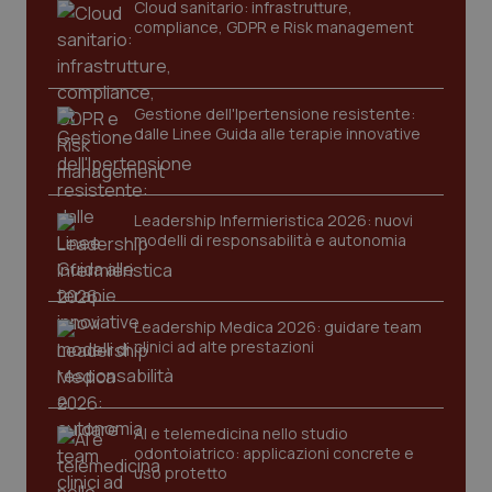
Cloud sanitario: infrastrutture,
navigazione sulle pagine e l'accesso alle aree
compliance, GDPR e Risk management
protette del sito. Il sito web non è in grado di
funzionare correttamente senza questi cookie.
Nome
Fornitore
/
Dominio
Scaden
VISITOR_PRIVACY_METADATA
5 mesi
YouTube
Gestione dell'Ipertensione resistente:
settim
.youtube.com
dalle Linee Guida alle terapie innovative
Leadership Infermieristica 2026: nuovi
modelli di responsabilità e autonomia
Leadership Medica 2026: guidare team
clinici ad alte prestazioni
AI e telemedicina nello studio
odontoiatrico: applicazioni concrete e
CookieScriptConsent
5 mesi
CookieScript
uso protetto
settim
www.quotidianosanita.it