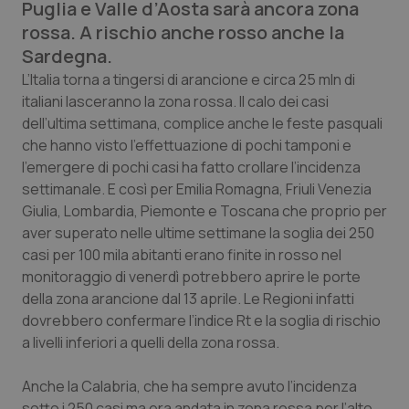
Puglia e Valle d’Aosta sarà ancora zona
Calabria
Asma & BPCO
rossa. A rischio anche rosso anche la
Sardegna.
Campania
Car-T
L’Italia torna a tingersi di arancione e circa 25 mln di
italiani lasceranno la zona rossa. Il calo dei casi
Emilia-Romagna
Colesterolo & coronaropatie
dell’ultima settimana, complice anche le feste pasquali
che hanno visto l’effettuazione di pochi tamponi e
Friuli Venezia Giulia
Dermatite Atopica
l’emergere di pochi casi ha fatto crollare l’incidenza
settimanale. E così per Emilia Romagna, Friuli Venezia
Lazio
Diabete & glucometri
Giulia, Lombardia, Piemonte e Toscana che proprio per
aver superato nelle ultime settimane la soglia dei 250
Liguria
Disturbi dell’umore
casi per 100 mila abitanti erano finite in rosso nel
monitoraggio di venerdì potrebbero aprire le porte
Lombardia
Dolore
della zona arancione dal 13 aprile. Le Regioni infatti
dovrebbero confermare l’indice Rt e la soglia di rischio
a livelli inferiori a quelli della zona rossa.
Marche
Donna & Salute
Anche la Calabria, che ha sempre avuto l’incidenza
Molise
Epatiti
sotto i 250 casi ma era andata in zona rossa per l’alto