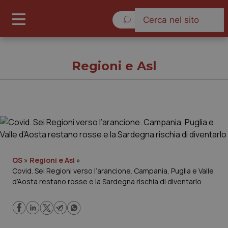
Sabato 8 Agosto 2026
Regioni e Asl
Regioni e Asl
Cronache
QS
»
Regioni e Asl
»
Covid. Sei Regioni verso l’arancione. Campania, Puglia e Valle
Governo e Parlamento
d’Aosta restano rosse e la Sardegna rischia di diventarlo
Regioni e Asl
Lavoro e Professioni