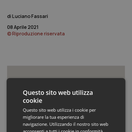
Valle D’Aosta
Oncodermatologia
Veneto
Oncoematologia
Luciano Fassari
08 Aprile 2021
Oncologia & Nutrizione
© Riproduzione riservata
Psoriasi & pelle
Quotidiano Cardiologia
Quotidiano Chirurgia
Potrebbe interessarti in
Regioni e Asl
Questo sito web utilizza
Quotidiano Oncologia
cookie
Quotidiano Pediatria
Questo sito web utilizza i cookie per
Settimana della Scienza dello
Spallanzani: capire la ricerca per
migliorare la tua esperienza di
comprendere il presente
Rene & patologie urogenitali
navigazione. Utilizzando il nostro sito web
acconsenti a tutti i cookie in conformità