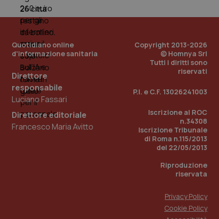
PHPSESSID
Sessio
PHP.net
www.quotidianosanita.it
Quotidiano online
Copyright 2013-2026
d'informazione sanitaria
© Homnya Srl
Tutti i diritti sono
riservati
Direttore
responsabile
P.I. e C.F. 13026241003
Luciano Fassari
Iscrizione al ROC
Direttore editoriale
n.34308
Francesco Maria Avitto
Iscrizione Tribunale
di Roma n.115/2013
del 22/05/2013
Riproduzione
riservata
Privacy Policy
Cookie Policy
_ga_KM60CM4NPH
.quotidianosanita.it
1 anno
mes