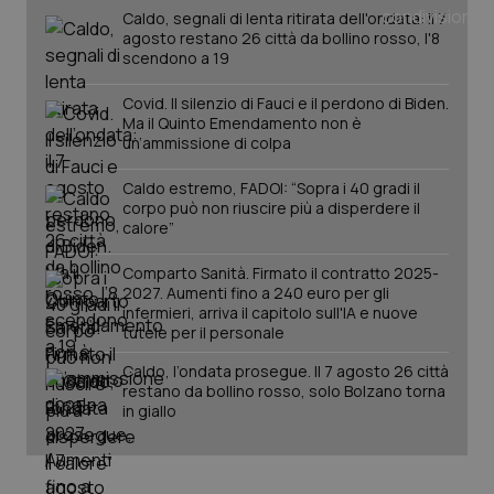
_ga
1 anno
Google LLC
Caldo, segnali di lenta ritirata dell'ondata: il 7
mes
.quotidianosanita.it
agosto restano 26 città da bollino rosso, l'8
scendono a 19
Covid. Il silenzio di Fauci e il perdono di Biden.
Ma il Quinto Emendamento non è
un’ammissione di colpa
Caldo estremo, FADOI: “Sopra i 40 gradi il
corpo può non riuscire più a disperdere il
calore”
Comparto Sanità. Firmato il contratto 2025-
2027. Aumenti fino a 240 euro per gli
infermieri, arriva il capitolo sull'IA e nuove
tutele per il personale
Caldo, l’ondata prosegue. Il 7 agosto 26 città
restano da bollino rosso, solo Bolzano torna
in giallo