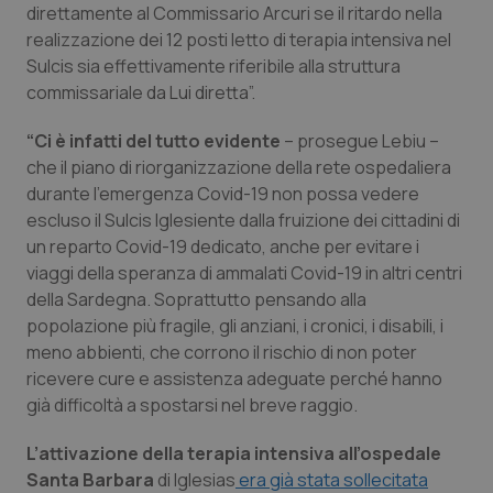
direttamente al Commissario Arcuri se il ritardo nella
Piemonte
HIV
realizzazione dei 12 posti letto di terapia intensiva nel
Sulcis sia effettivamente riferibile alla struttura
commissariale da Lui diretta”.
Provincia Autonoma di Bolzano
Infezioni & Febbre
“Ci è infatti del tutto evidente
– prosegue Lebiu –
Provincia Autonoma di Trento
Ipertensione & Scompenso
che il piano di riorganizzazione della rete ospedaliera
durante l’emergenza Covid-19 non possa vedere
Puglia
Malattie rare
escluso il Sulcis Iglesiente dalla fruizione dei cittadini di
un reparto Covid-19 dedicato, anche per evitare i
Sardegna
Malattia di Crohn & Rettocolite Ulcerosa
viaggi della speranza di ammalati Covid-19 in altri centri
della Sardegna. Soprattutto pensando alla
Sicilia
Neuroscienze & patologie neurodegenerative
popolazione più fragile, gli anziani, i cronici, i disabili, i
meno abbienti, che corrono il rischio di non poter
ricevere cure e assistenza adeguate perché hanno
Toscana
Obesità
già difficoltà a spostarsi nel breve raggio.
Umbria
Oftalmologia
L’attivazione della terapia intensiva all’ospedale
Santa Barbara
di Iglesias
era già stata sollecitata