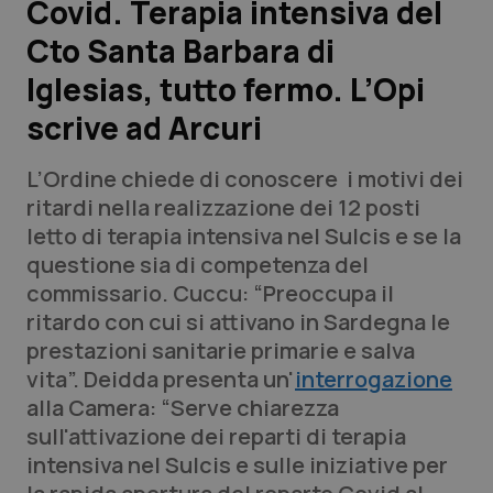
Covid. Terapia intensiva del
Cto Santa Barbara di
Scienza e Farmaci
Iglesias, tutto fermo. L’Opi
Studi e Analisi
scrive ad Arcuri
Lettere al direttore
L’Ordine chiede di conoscere i motivi dei
ritardi nella realizzazione dei 12 posti
Edizioni Regionali
letto di terapia intensiva nel Sulcis e se la
questione sia di competenza del
QS Pro
commissario. Cuccu: “Preoccupa il
ritardo con cui si attivano in Sardegna le
Professionisti Sanitari.AI
prestazioni sanitarie primarie e salva
vita”. Deidda presenta un'
interrogazione
Abruzzo
QS Pro Gold
alla Camera: “Serve chiarezza
sull'attivazione dei reparti di terapia
QS Club
Newsletter
Basilicata
Artrite & artrosi
intensiva nel Sulcis e sulle iniziative per