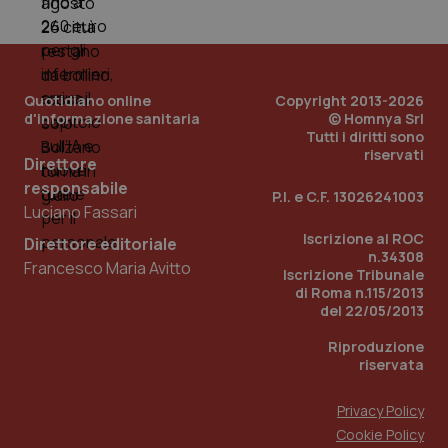
mese
cookie
VISITOR_INFO1_LIVE
5 mesi 4
Que
Google LLC
viene
settimane
imp
.youtube.com
utilizzato
You
da Google
ten
Analytics
pre
per
del
mantener
vid
Quotidiano online
Copyright 2013-2026
lo stato
inco
d'informazione sanitaria
© Homnya Srl
della
può
Tutti i diritti sono
sessione.
det
riservati
vis
Direttore
web
uti
responsabile
P.I. e C.F. 13026241003
nuo
Luciano Fassari
ver
dell
Iscrizione al ROC
You
Direttore editoriale
n.34308
Francesco Maria Avitto
__Secure-YNID
.youtube.com
5 mesi 4
Que
Iscrizione Tribunale
settimane
imp
di Roma n.115/2013
You
ten
del 22/05/2013
pre
del
Riproduzione
vid
riservata
inco
può
det
vis
Privacy Policy
web
Cookie Policy
uti
nuo