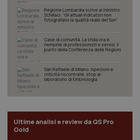
Regione Lombardia scrive al ministro
Schillaci: “Gli attuali indicatori non
fotografano la qualità reale del Ssn”
Case di comunità. La sfida ora è
riempirle di professionisti e servizi. Il
punto della Conferenza delle Regioni
CookieScriptConsent
5 mesi
CookieScript
settim
www.quotidianosanita.it
San Raffaele di Milano. Ispezioni e
criticità riscontrate, stop al
laboratorio di Embriologia
Ultime analisi e review da QS Pro
Gold