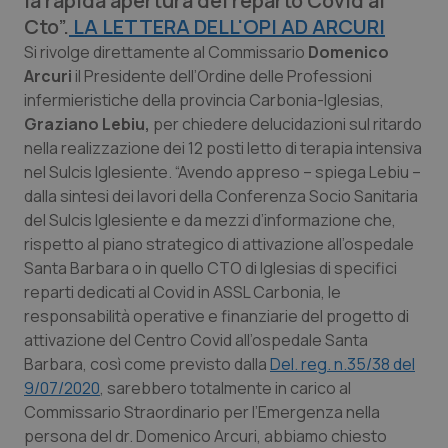
la rapida apertura del reparto Covid al
Calabria
Asma & BPCO
Cto”.
LA LETTERA DELL'OPI AD ARCURI
Si rivolge direttamente al Commissario
Domenico
Campania
Car-T
Arcuri
il Presidente dell’Ordine delle Professioni
infermieristiche della provincia Carbonia-Iglesias,
Emilia-Romagna
Colesterolo & coronaropatie
Graziano Lebiu,
per chiedere delucidazioni sul ritardo
nella realizzazione dei 12 posti letto di terapia intensiva
Friuli Venezia Giulia
Dermatite Atopica
nel Sulcis Iglesiente. “Avendo appreso – spiega Lebiu –
dalla sintesi dei lavori della Conferenza Socio Sanitaria
del Sulcis Iglesiente e da mezzi d’informazione che,
Lazio
Diabete & glucometri
rispetto al piano strategico di attivazione all’ospedale
Santa Barbara o in quello CTO di Iglesias di specifici
Liguria
Disturbi dell’umore
reparti dedicati al Covid in ASSL Carbonia, le
responsabilità operative e finanziarie del progetto di
Lombardia
Dolore
attivazione del Centro Covid all’ospedale Santa
Barbara, così come previsto dalla
Del. reg. n.35/38 del
Marche
Donna & Salute
9/07/2020
, sarebbero totalmente in carico al
Commissario Straordinario per l’Emergenza nella
Molise
Epatiti
persona del dr. Domenico Arcuri, abbiamo chiesto