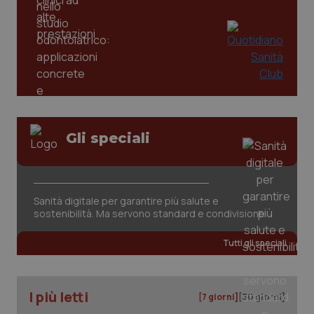
Gli speciali
Sanità digitale per garantire più salute e
PHPSESSID
Sessio
PHP.net
sostenibilità. Ma servono standard e condivisione
www.quotidianosanita.it
Tutti gli speciali
I più letti
[7 giorni]
[30 giorni]