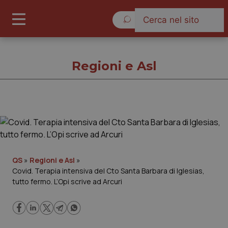
Sabato 8 Agosto 2026
Regioni e Asl
Regioni e Asl
Cronache
QS
»
Regioni e Asl
»
Covid. Terapia intensiva del Cto Santa Barbara di Iglesias,
Governo e Parlamento
tutto fermo. L’Opi scrive ad Arcuri
Regioni e Asl
Lavoro e Professioni