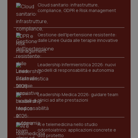
tracking-sites-ironfish-
www.quotidianosanita.it
4
Cloud sanitario: infrastrutture,
tracking-enable
settim
compliance, GDPR e Risk management
2 gior
Gestione dell'Ipertensione resistente:
tracking-sites-ironfish-
www.quotidianosanita.it
4
dalle Linee Guida alle terapie innovative
session-id
settim
2 gior
Leadership Infermieristica 2026: nuovi
modelli di responsabilità e autonomia
_ga
1 anno
Google LLC
mes
.quotidianosanita.it
Leadership Medica 2026: guidare team
clinici ad alte prestazioni
AI e telemedicina nello studio
odontoiatrico: applicazioni concrete e
uso protetto