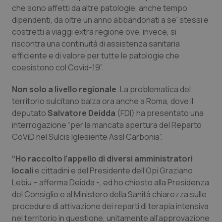
che sono affetti da altre patologie, anche tempo
Salute orale & impianti
dipendenti, da oltre un anno abbandonati a se' stessi e
costretti a viaggi extra regione ove, invece, si
Sangue & coagulazione
riscontra una continuità di assistenza sanitaria
efficiente e di valore per tutte le patologie che
Tiroide
coesistono col Covid-19”.
Tumore al seno
Non solo a livello regionale
. La problematica del
territorio sulcitano balza ora anche a Roma, dove il
deputato
Salvatore Deidda
(FDI) ha presentato una
Tumore ovarico
interrogazione “per la mancata apertura del Reparto
CoViD nel Sulcis Iglesiente Assl Carbonia”.
Tumori del Polmone & Testa Collo
“Ho raccolto l’appello di diversi amministratori
Tumori gastrointestinali
locali
e cittadini e del Presidente dell’Opi Graziano
Lebiu – afferma Deidda -, ed ho chiesto alla Presidenza
Ulcera & Reflusso
del Consiglio e al Ministero della Sanità chiarezza sulle
procedure di attivazione dei reparti di terapia intensiva
Vaccini
nel territorio in questione, unitamente all’approvazione