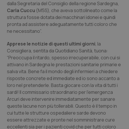
Valle D’Aosta
Oncodermatologia
dalla Segretaria del Consiglio della regione Sardegna,
Carla Cuccu
(M5S), che aveva sottolineato come la
Veneto
Oncoematologia
struttura fosse dotata dei macchinari idonei e quindi
pronta ad assistere adeguatamente tutti coloro che
Oncologia & Nutrizione
ne necessitano”.
Apprese le notizie di questi ultimi giorni
, la
Psoriasi & pelle
Consigliera, sentita da
Quotidiano Sanità,
tuona:
“Preoccupa il ritardo, spesso irrecuperabile, con cui si
Quotidiano Cardiologia
attivano in Sardegna le prestazioni sanitarie primarie e
salva vita. Bene fa il mondo degli infermieri a chiedere
Quotidiano Chirurgia
risposte concrete ed immediate ed io sono accanto a
loro nel pretenderle. Basta giocare con la vita di tutti i
Quotidiano Oncologia
sardi! Il commissario straordinario per l'emergenza
Arcuri deve intervenire immediatamente per sanare
Quotidiano Pediatria
queste lacune non più tollerabili. Questo è il tempo in
cui tutte le strutture ospedaliere sarde devono
essere attrezzate e pronte nel somministrare cure
Rene & patologie urogenitali
eccellenti sia per i pazienti covid che per tutti coloro