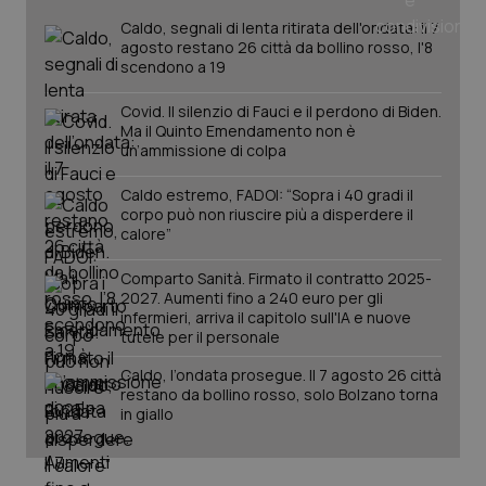
Caldo, segnali di lenta ritirata dell'ondata: il 7
agosto restano 26 città da bollino rosso, l'8
scendono a 19
Covid. Il silenzio di Fauci e il perdono di Biden.
Ma il Quinto Emendamento non è
un’ammissione di colpa
Caldo estremo, FADOI: “Sopra i 40 gradi il
corpo può non riuscire più a disperdere il
_ga_KM60CM4NPH
.quotidianosanita.it
1 anno
calore”
mes
Comparto Sanità. Firmato il contratto 2025-
2027. Aumenti fino a 240 euro per gli
infermieri, arriva il capitolo sull'IA e nuove
tutele per il personale
Caldo, l’ondata prosegue. Il 7 agosto 26 città
restano da bollino rosso, solo Bolzano torna
in giallo
Fornitore
/
Nome
Scadenza
Descrizion
Dominio
Nome
Fornitore
/
Dominio
Scadenza
Des
_ga_0VMQEQKQ1N
.quotidianosanita.it
1 anno 1
Questo