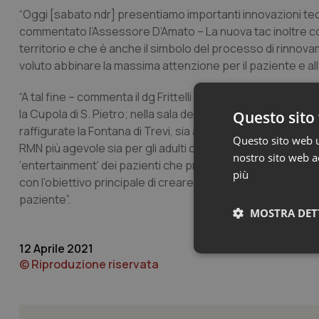
“Oggi [
sabato ndr
] presentiamo importanti innovazioni tec
commentato l’Assessore D’Amato – La nuova tac inoltre con
territorio e che è anche il simbolo del processo di rinnov
voluto abbinare la massima attenzione per il paziente e al
“A tal fine – commenta il dg Frittelli – su una parete della
la Cupola di S. Pietro; nella sala della nuova RMN, invece, l
Questo sito 
raffigurate la Fontana di Trevi, sia allo sky ceiling, pannello
Questo sito web ut
RMN più agevole sia per gli adulti che per i bambini, il nu
nostro sito web ac
‘entertainment’ dei pazienti che prevede, durante le sedut
più
con l’obiettivo principale di creare un clima rassicurante
paziente”.
MOSTRA DET
12 Aprile 2021
Neces
© Riproduzione riservata