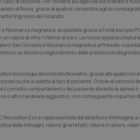
 caso di reazione. Per rendere più agevole ed ordinato il flus
cariato di Roma, grazie al quale è consentita agli accompagnat
tante l’ingresso del Vicariato.
AC e Risonanza magnetica, acquistate grazie a Fondi europei 
 un valore di oltre 1 milione di euro. Le nuove apparecchiatur
daliero San Giovanni e Risonanza magnetica al Presidio ospeda
ttono un decisivo miglioramento delle prestazioni diagnostic
iva tecnologia denominata Biomatrix, grazie alla quale non è p
isonanza che si adatta al tipo di paziente. Grazie al sensore d
are il corretto comportamento del paziente durante le apnee o
asce o altro hardware aggiuntivo, con conseguente risparmio d
TAC Revolution Evo è rappresentata dal detettore d’immagine a
ica delle immagini, ridurre gli artefatti, ridurre il rumore, ridur