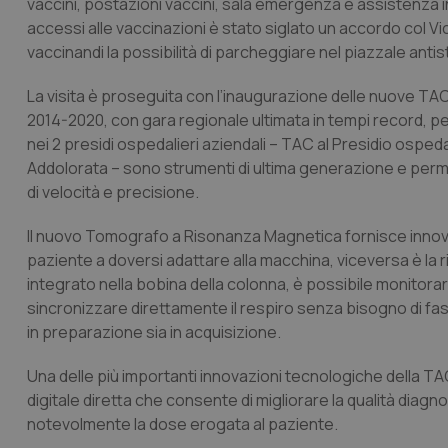
vaccini, postazioni vaccini, sala emergenza e assistenza in
accessi alle vaccinazioni è stato siglato un accordo col Vi
vaccinandi la possibilità di parcheggiare nel piazzale antis
La visita è proseguita con l’inaugurazione delle nuove T
2014-2020, con gara regionale ultimata in tempi record, per
nei 2 presidi ospedalieri aziendali – TAC al Presidio ospe
Addolorata – sono strumenti di ultima generazione e perme
di velocità e precisione.
Il nuovo Tomografo a Risonanza Magnetica fornisce innovat
paziente a doversi adattare alla macchina, viceversa è la r
integrato nella bobina della colonna, è possibile monitor
sincronizzare direttamente il respiro senza bisogno di f
in preparazione sia in acquisizione.
Una delle più importanti innovazioni tecnologiche della 
digitale diretta che consente di migliorare la qualità diagnost
notevolmente la dose erogata al paziente.