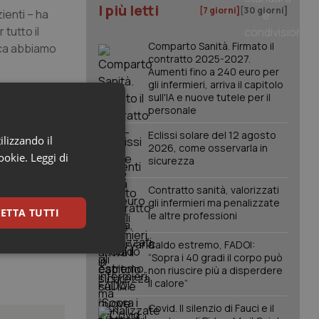
I più letti
[7 giorni]
[30 giorni]
ienti – ha
tutto il
Comparto Sanità. Firmato il
ica abbiamo
contratto 2025-2027.
Aumenti fino a 240 euro per
gli infermieri, arriva il capitolo
 raffigurante
sull'IA e nuove tutele per il
personale
llo a parete
dere l’esame
Eclissi solare del 12 agosto
ilizzando il
a di
2026, come osservarla in
cookie.
Leggi di
sicurezza
ideo/audio
ca’ del
Contratto sanità, valorizzati
gli infermieri ma penalizzate
ETTA TUTTI
le altre professioni
Caldo estremo, FADOI:
keting
“Sopra i 40 gradi il corpo può
non riuscire più a disperdere
il calore”
Covid. Il silenzio di Fauci e il