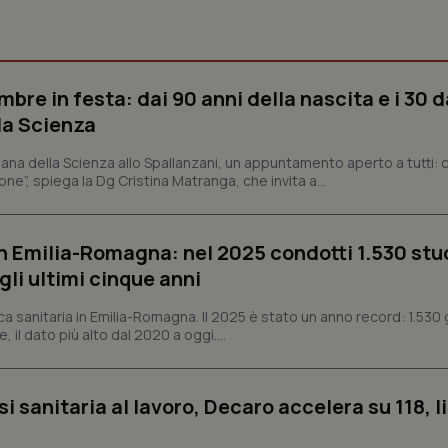
Necessari
Statistici
Marketing
tribuiscono a rendere fruibile il sito web abilitandone funzionalità di base quali la nav
bre in festa: dai 90 anni della nascita e i 30 d
protette del sito. Il sito web non è in grado di funzionare correttamente senza questi coo
la Scienza
Fornitore
/
Dominio
Scadenza
Descrizione
ana della Scienza allo Spallanzani, un appuntamento aperto a tutti: ci
METADATA
5 mesi 4
Questo cookie viene utilizzato p
YouTube
settimane
scelte di consenso e privacy dell'
ne”, spiega la Dg Cristina Matranga, che invita a...
.youtube.com
interazione con il sito. Registra i
del visitatore riguardo a varie pol
impostazioni sulla privacy, garan
preferenze siano onorate nelle se
n Emilia-Romagna: nel 2025 condotti 1.530 studi
nt
5 mesi 3
Questo cookie viene utilizzato da
CookieScript
gli ultimi cinque anni
settimane
Script.com per ricordare le pref
www.quotidianosanita.it
sui cookie dei visitatori. È neces
dei cookie di Cookie-Script.com 
ca sanitaria in Emilia-Romagna. Il 2025 è stato un anno record: 1.530 g
correttamente.
, il dato più alto dal 2020 a oggi....
ish-
www.quotidianosanita.it
4
Questo cookie è impostato dall'a
settimane
abilitare il sistema di tracking a
2 giorni
si sanitaria al lavoro, Decaro accelera su 118, l
ish-
www.quotidianosanita.it
4
Questo cookie è impostato dall'a
settimane
assegnare un identificatore generi
2 giorni