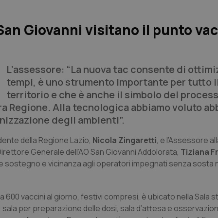
San Giovanni visitano il punto va
L’assessore: “La nuova tac consente di ottimi
tempi, è uno strumento importante per tutto i
territorio e che è anche il simbolo del process
ra Regione. Alla tecnologica abbiamo voluto abb
nizzazione degli ambienti”.
dente della Regione Lazio,
Nicola Zingaretti
, e l’Assessore al
Direttore Generale dell’AO San Giovanni Addolorata,
Tiziana Fri
re sostegno e vicinanza agli operatori impegnati senza sosta n
 600 vaccini al giorno, festivi compresi, è ubicato nella Sala s
n: sala per preparazione delle dosi, sala d’attesa e osservazio