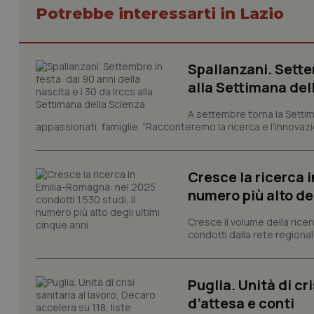
Potrebbe interessarti in Lazio
I cookie necessari con
Spallanzani. Settem
e l'accesso alle aree 
alla Settimana del
Nome
A settembre torna la Settim
VISITOR_PRIVACY_
appassionati, famiglie. “Racconteremo la ricerca e l'innovazio
Cresce la ricerca i
CookieScriptConse
numero più alto de
Cresce il volume della ricer
condotti dalla rete regionale
tracking-sites-ironf
tracking-enable
Puglia. Unità di cri
tracking-sites-ironf
session-id
d’attesa e conti