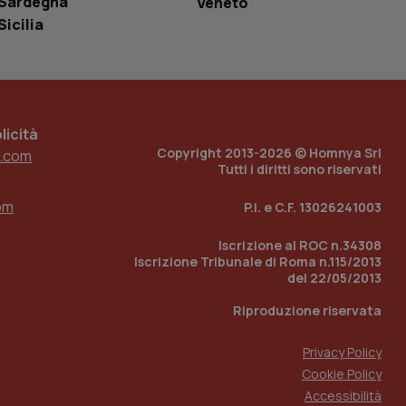
Sardegna
Veneto
Sicilia
 tenere traccia
i Youtube incorporati
tore del sito web sta
ell'interfaccia di
 tenere traccia
icità
r la gestione
Copyright 2013-2026 © Homnya Srl
.com
one dell’esperienza
Tutti i diritti sono riservati
e per abilitare il
om
P.I. e C.F. 13026241003
loggato con identity
Iscrizione al ROC n.34308
Iscrizione Tribunale di Roma n.115/2013
del 22/05/2013
Riproduzione riservata
Privacy Policy
Cookie Policy
Accessibilità