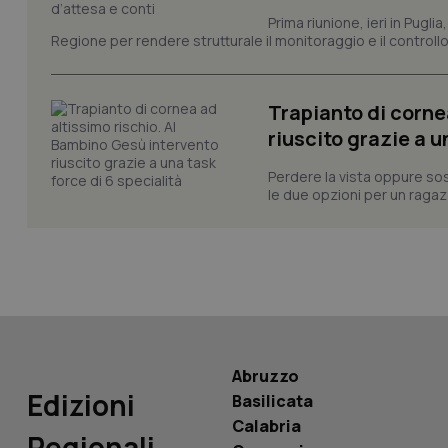
_ga
Prima riunione, ieri in Pugli
Regione per rendere strutturale il monitoraggio e il controllo 
Trapianto di corne
riuscito grazie a u
PHPSESSID
Perdere la vista oppure sos
le due opzioni per un ragazz
_ga_KM60CM4NPH
Nome
Abruzzo
Nome
Edizioni
Basilicata
VISITOR_INFO1_LIV
_ga_0VMQEQKQ1N
Calabria
Regionali