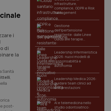
infrastrutture,
compliance, GDPR e Risk
management
ccinale
Gestione
dell'Ipertensione
zzare i
resistente: dalle Linee
Guida alle terapie
l
innovative
o di
Leadership Infermieristica
inare la
2026: nuovi modelli di
responsabilità e
autonomia
la Sanità
ttelli
,
Leadership Medica 2026:
ella
guidare team clinici ad
alte prestazioni
torica
AI e telemedicina nello
ne post-
studio odontoiatrico: