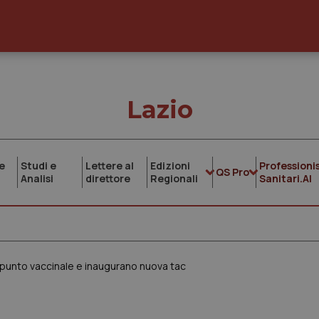
Lazio
e
Studi e
Lettere al
Edizioni
Professionis
QS Pro
Analisi
direttore
Regionali
Sanitari.AI
il punto vaccinale e inaugurano nuova tac