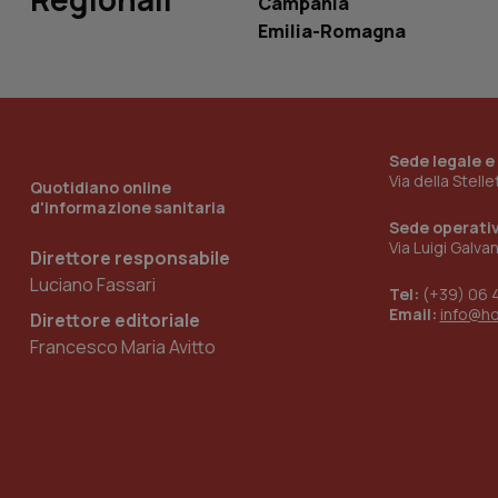
Campania
Emilia-Romagna
__Secure-YNID
YSC
Sede legale e
Via della Stell
Quotidiano online
__Secure-
ROLLOUT_TOKEN
d'informazione sanitaria
Sede operati
Via Luigi Galva
tracking-sites-
Direttore responsabile
ironfish-tracking-
named-enable
Luciano Fassari
Tel:
(+39) 06 
Email:
info@h
Direttore editoriale
Francesco Maria Avitto