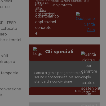
so degli
applicazioni concrete e
uso protetto
ori dei
POR – FESR
e collocate
liero
he in termini
Gli speciali
iù il
el respiro
i tempo sia
Sanità digitale per garantire più
salute e sostenibilità. Ma servono
standard e condivisione
 conversione
Tutti gli speciali
re