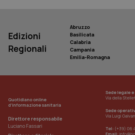
PHPSESSID
Abruzzo
Edizioni
Basilicata
Calabria
_ga_KM60CM4NPH
Regionali
Campania
Emilia-Romagna
Nome
Nome
VISITOR_INFO1_LIV
_ga_0VMQEQKQ1N
Sede legale e
Via della Stell
Quotidiano online
__Secure-YNID
d'informazione sanitaria
Sede operati
Via Luigi Galva
Direttore responsabile
Luciano Fassari
Tel:
(+39) 06 
YSC
Email:
info@h