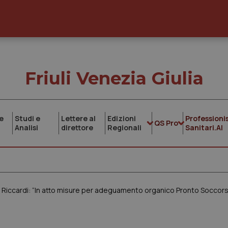
Friuli Venezia Giulia
e
Studi e
Lettere al
Edizioni
Professionis
QS Pro
Analisi
direttore
Regionali
Sanitari.AI