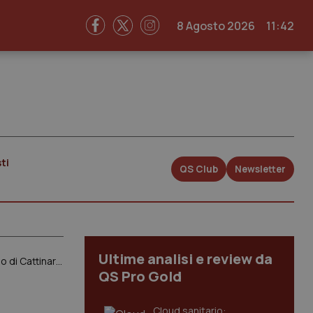
8 Agosto 2026
11:42
ti
QS Club
Newsletter
Ultime analisi e review da
Criticità emergenza urgenza Trieste. Riccardi: “In atto misure per adeguamento organico Pronto Soccorso di Cattinara”
QS Pro Gold
Cloud sanitario: