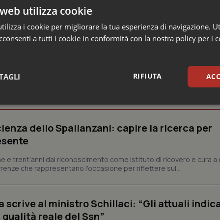
web utilizza cookie
ilizza i cookie per migliorare la tua esperienza di navigazione. Ut
consenti a tutti i cookie in conformità con la nostra policy per i 
RIFIUTA
TAGLI
ACC
nezia Giulia
sari
Statistici
Mar
ienza dello Spallanzani: capire la ricerca per
esente
e e trent'anni dal riconoscimento come Istituto di ricovero e cura a 
rrenze che rappresentano l'occasione per riflettere sul...
Necessari
Statistici
Marketing
tribuiscono a rendere fruibile il sito web abilitandone funzionalità di base quali la nav
crive al ministro Schillaci: “Gli attuali indica
protette del sito. Il sito web non è in grado di funzionare correttamente senza questi coo
 qualità reale del Ssn”
Fornitore
/
Dominio
Scadenza
Descrizione