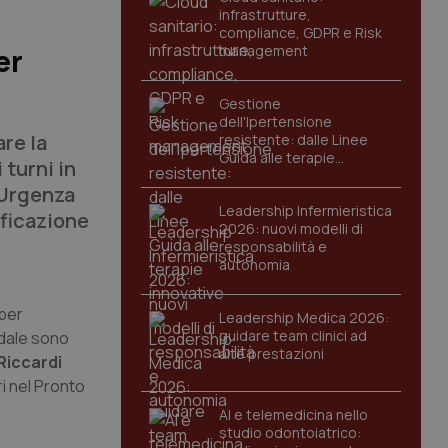
infrastrutture,
compliance, GDPR e Risk
management
er
Gestione
dell'Ipertensione
re la
resistente: dalle Linee
Guida alle terapie
 turni in
innovative
'Urgenza
Leadership Infermieristica
ificazione
2026: nuovi modelli di
responsabilità e
autonomia
 per
Leadership Medica 2026:
guidare team clinici ad
edale sono
alte prestazioni
Riccardi
ri nel Pronto
AI e telemedicina nello
studio odontoiatrico: