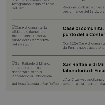
VISITOR_PRIVACY_
Regione Lombardia chiede al
performance del Servizio san
Case di comunità. L
CookieScriptConse
punto della Confer
Con 1.224 Case di comunità a
dal Pnrr, la nuova assistenza
tracking-sites-ironf
tracking-enable
tracking-sites-ironf
San Raffaele di Mil
session-id
laboratorio di Emb
_ga
L’ Ats Città Metropolitana d
dell'Irccs Ospedale San Raffaele, afferente alla macroattività 