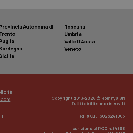
basate sul
entificatore
le variabili di
è un numero
o in cui viene
r il sito, ma un
Provincia Autonoma di
Toscana
tato di accesso per
Trento
Umbria
Puglia
Valle D’Aosta
a Google Analytics
sione.
Sardegna
Veneto
Sicilia
 tenere traccia
i Youtube incorporati
tics per mantenere
tore del sito web sta
ell'interfaccia di
icità
Copyright 2013-2026 © Homnya Srl
.com
 tenere traccia
Tutti i diritti sono riservati
i Youtube incorporati
tore del sito web sta
ell'interfaccia di
om
P.I. e C.F. 13026241003
 tenere traccia
Iscrizione al ROC n.34308