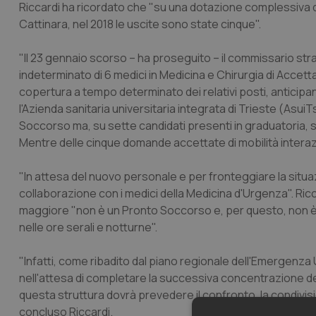
Riccardi ha ricordato che "su una dotazione complessiva di
Cattinara, nel 2018 le uscite sono state cinque".
"Il 23 gennaio scorso – ha proseguito – il commissario st
indeterminato di 6 medici in Medicina e Chirurgia di Accet
copertura a tempo determinato dei relativi posti, anticip
l'Azienda sanitaria universitaria integrata di Trieste (AsuiT
Soccorso ma, su sette candidati presenti in graduatoria, 
Mentre delle cinque domande accettate di mobilità interazi
"In attesa del nuovo personale e per fronteggiare la situazi
collaborazione con i medici della Medicina d'Urgenza". Ric
maggiore "non è un Pronto Soccorso e, per questo, non è
nelle ore serali e notturne".
"Infatti, come ribadito dal piano regionale dell'Emergenza
nell'attesa di completare la successiva concentrazione dell
questa struttura dovrà prevedere il confronto, la condivi
concluso Riccardi.