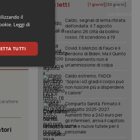
I più letti
[7 giorni]
[30 giorni]
ilizzando il
Caldo, segnali di lenta ritirata
cookie.
Leggi di
dell'ondata: il 7 agosto
restano 26 città da bollino
rosso, l'8 scendono a 19
Covid. Il silenzio di Fauci e il
ETTA TUTTI
perdono di Biden. Ma il Quinto
Emendamento non è
un’ammissione di colpa
keting
Caldo estremo, FADOI:
“Sopra i 40 gradi il corpo può
non riuscire più a disperdere
il calore”
carattere
Comparto Sanità. Firmato il
contratto 2025-2027.
Aumenti fino a 240 euro per
gli infermieri, arriva il capitolo
igazione sulle pagine
sull'IA e nuove tutele per il
tori
kie.
personale