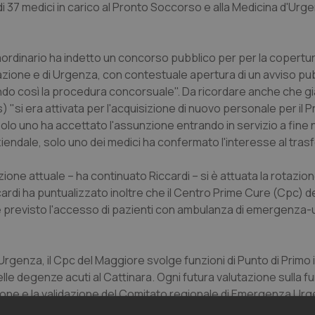
 37 medici in carico al Pronto Soccorso e alla Medicina d'Urge
raordinario ha indetto un concorso pubblico per per la copert
tazione e di Urgenza, con contestuale apertura di un avviso pub
ando così la procedura concorsuale". Da ricordare anche che gi
s) "si era attivata per l'acquisizione di nuovo personale per il 
solo uno ha accettato l'assunzione entrando in servizio a fin
endale, solo uno dei medici ha confermato l'interesse al tras
one attuale – ha continuato Riccardi – si è attuata la rotazione
cardi ha puntualizzato inoltre che il Centro Prime Cure (Cpc) d
 previsto l'accesso di pazienti con ambulanza di emergenza
 Urgenza, il Cpc del Maggiore svolge funzioni di Punto di Primo
e degenze acuti al Cattinara. Ogni futura valutazione sulla fun
sione e la validazione del Comitato regionale di Emergenza Urg