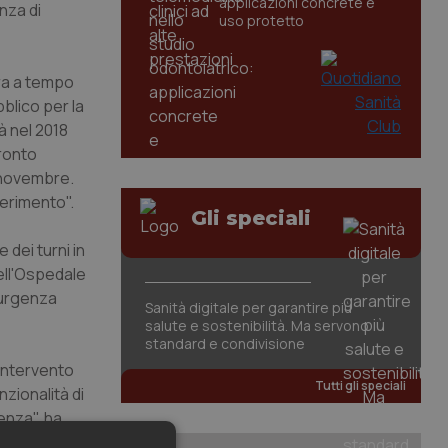
applicazioni concrete e
nza di
uso protetto
ura a tempo
blico per la
à nel 2018
Pronto
e novembre.
ferimento".
Gli speciali
 dei turni in
ell'Ospedale
-urgenza
Sanità digitale per garantire più
salute e sostenibilità. Ma servono
standard e condivisione
 intervento
Tutti gli speciali
zionalità di
enza", ha