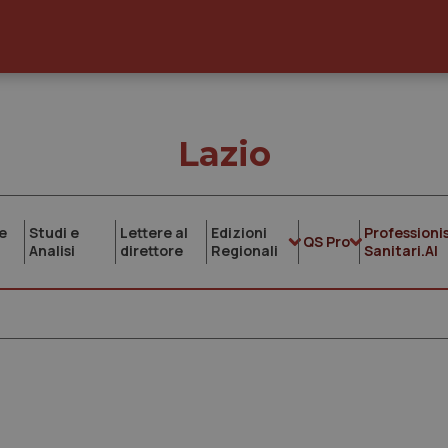
Lazio
e
Studi e
Lettere al
Edizioni
Professionis
QS Pro
Analisi
direttore
Regionali
Sanitari.AI