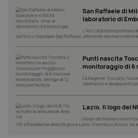
Nome
San Raffaele di Mil
VISITOR_PRIVACY_
laboratorio di Emb
L’ Ats Città Metropolitana d
dell'Irccs Ospedale San Raffaele, afferente alla macroattività 
CookieScriptConse
Punti nascita Tosc
monitoraggio di 6 
tracking-sites-ironf
tracking-enable
La Regione Toscana, l'asses
rammarico e disappunto per
tracking-sites-ironf
session-id
Lazio. Il logo del 
_ga
Il logo del Numero Unico Eu
118. Il Presidente della Regione Lazio, Francesco Rocca, ha app