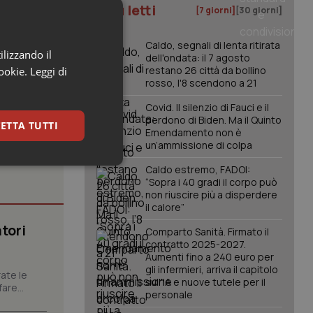
I più letti
bilità di
[7 giorni]
[30 giorni]
peutico “dal
Caldo, segnali di lenta ritirata
ilizzando il
dell'ondata: il 7 agosto
restano 26 città da bollino
cookie.
Leggi di
rosso, l'8 scendono a 21
Covid. Il silenzio di Fauci e il
perdono di Biden. Ma il Quinto
ETTA TUTTI
Emendamento non è
un’ammissione di colpa
keting
Caldo estremo, FADOI:
“Sopra i 40 gradi il corpo può
non riuscire più a disperdere
il calore”
tori
Comparto Sanità. Firmato il
contratto 2025-2027.
Aumenti fino a 240 euro per
gli infermieri, arriva il capitolo
ate le
sull'IA e nuove tutele per il
are...
igazione sulle pagine
personale
kie.