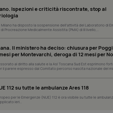
Fornitore
/
Dominio
Scadenza
Descrizione
ano. Ispezioni e criticità riscontrate, stop al
METADATA
5 mesi 4
Questo cookie viene utilizzato p
YouTube
riologia
settimane
scelte di consenso e privacy dell'
.youtube.com
interazione con il sito. Registra i
del visitatore riguardo a varie pol
i Milano ha disposto la sospensione dell'attività del Laboratorio di E
impostazioni sulla privacy, garan
preferenze siano onorate nelle se
di Procreazione Medicalmente Assistita (PMA) di III livello,...
nt
5 mesi 3
Questo cookie viene utilizzato da
CookieScript
settimane
Script.com per ricordare le pref
www.quotidianosanita.it
sui cookie dei visitatori. È neces
ana. Il ministero ha deciso: chiusura per Poggi
dei cookie di Cookie-Script.com 
correttamente.
mesi per Montevarchi, deroga di 12 mesi per No
ish-
www.quotidianosanita.it
4
Questo cookie è impostato dall'a
settimane
abilitare il sistema di tracking a
sorato al diritto alla salute e la Asl Toscana Sud Est esprimono for
2 giorni
 il parere espresso dal Comitato percorso nascita nazionale del min
ish-
www.quotidianosanita.it
4
Questo cookie è impostato dall'a
settimane
assegnare un identificatore generi
2 giorni
NUE 112 su tutte le ambulanze Ares 118
1 anno 1
Questo nome di cookie è associa
Google LLC
mese
Universal Analytics, che è un a
.quotidianosanita.it
significativo del servizio di ana
ropeo per le Emergenze (NUE) 112 è ora visibile su tutte le ambulan
utilizzato da Google. Questo cook
per distinguere utenti unici as
licato ieri...
generato in modo casuale come i
cliente. È incluso in ogni richiest
sito e utilizzato per calcolare i dat