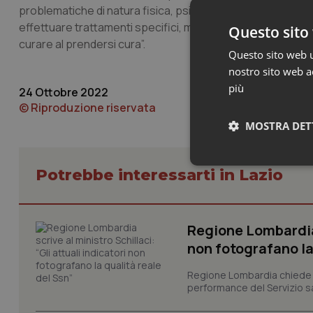
problematiche di natura fisica, psicosociale e spirituale. La 
effettuare trattamenti specifici, ma solo interventi per mig
Questo sito 
curare al prendersi cura”.
Questo sito web ut
nostro sito web ac
più
24 Ottobre 2022
© Riproduzione riservata
MOSTRA DET
Neces
Potrebbe interessarti in Lazio
Regione Lombardia s
non fotografano la
Regione Lombardia chiede al
performance del Servizio san
I cookie necessari con
e l'accesso alle aree 