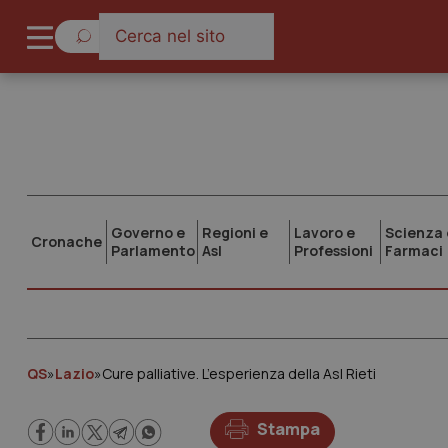
Governo e
Regioni e
Lavoro e
Scienza 
Cronache
Parlamento
Asl
Professioni
Farmaci
QS
»
Lazio
»
Cure palliative. L’esperienza della Asl Rieti
Stampa