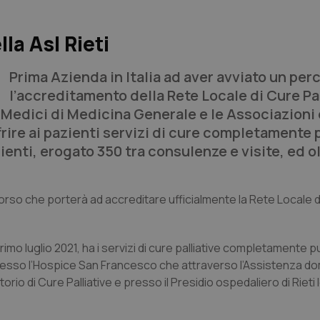
la Asl Rieti
Prima Azienda in Italia ad aver avviato un per
l’accreditamento della Rete Locale di Cure Pal
i Medici di Medicina Generale e le Associazioni 
frire ai pazienti servizi di cure completamente 
ienti, erogato 350 tra consulenze e visite, ed o
ercorso che porterà ad accreditare ufficialmente la Rete Locale 
primo luglio 2021, ha i servizi di cure palliative completamente pu
o presso l’Hospice San Francesco che attraverso l’Assistenza dom
orio di Cure Palliative e presso il Presidio ospedaliero di Rieti 