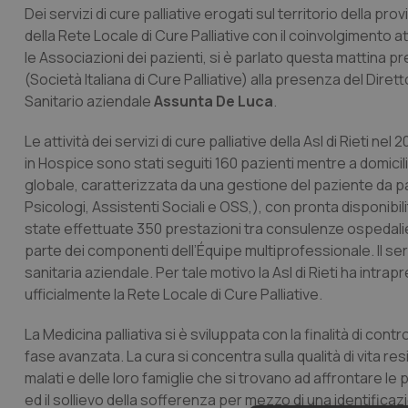
Dei servizi di cure palliative erogati sul territorio della pr
della Rete Locale di Cure Palliative con il coinvolgimento at
le Associazioni dei pazienti, si è parlato questa mattina pr
(Società Italiana di Cure Palliative) alla presenza del Diret
Sanitario aziendale
Assunta De Luca
.
Le attività dei servizi di cure palliative della Asl di Rieti
in Hospice sono stati seguiti 160 pazienti mentre a domicilio 
globale, caratterizzata da una gestione del paziente da par
Psicologi, Assistenti Sociali e OSS,), con pronta disponib
state effettuate 350 prestazioni tra consulenze ospedaliere
parte dei componenti dell’Équipe multiprofessionale. Il ser
sanitaria aziendale. Per tale motivo la Asl di Rieti ha intr
ufficialmente la Rete Locale di Cure Palliative.
La Medicina palliativa si è sviluppata con la finalità di cont
fase avanzata. La cura si concentra sulla qualità di vita resid
malati e delle loro famiglie che si trovano ad affrontare le
ed il sollievo della sofferenza per mezzo di una identifica