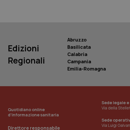
PHPSESSID
Abruzzo
Edizioni
Basilicata
_ga_KM60CM4NPH
Calabria
Regionali
Campania
Emilia-Romagna
Nome
Nome
VISITOR_INFO1_LIV
_ga_0VMQEQKQ1N
Sede legale e
__Secure-YNID
Via della Stell
Quotidiano online
d'informazione sanitaria
Sede operati
Via Luigi Galva
Direttore responsabile