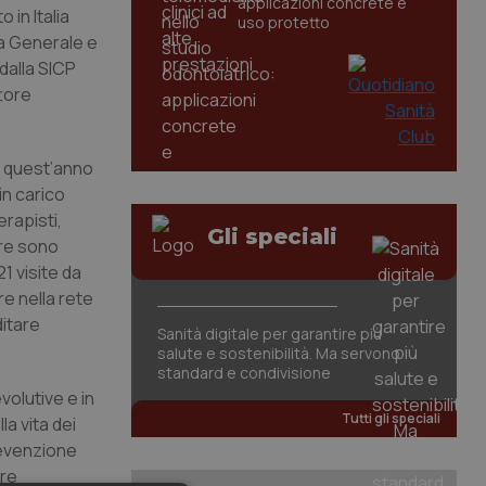
applicazioni concrete e
 in Italia
uso protetto
ina Generale e
dalla SICP
ttore
di quest’anno
in carico
erapisti,
Gli speciali
bre sono
1 visite da
re nella rete
ditare
Sanità digitale per garantire più
salute e sostenibilità. Ma servono
standard e condivisione
evolutive e in
Tutti gli speciali
la vita dei
prevenzione
tre