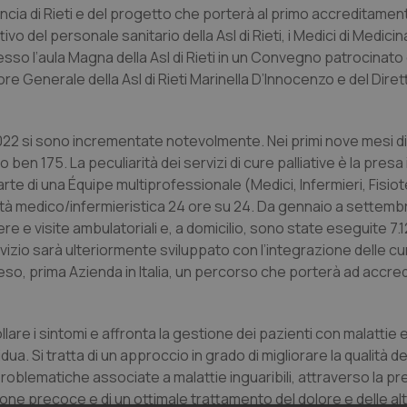
ovincia di Rieti e del progetto che porterà al primo accreditamento
tivo del personale sanitario della Asl di Rieti, i Medici di Medic
esso l’aula Magna della Asl di Rieti in un Convegno patrocinato 
tore Generale della Asl di Rieti Marinella D’Innocenzo e del Dire
 nel 2022 si sono incrementate notevolmente. Nei primi nove mesi 
ben 175. La peculiarità dei servizi di cure palliative è la presa 
te di una Équipe multiprofessionale (Medici, Infermieri, Fisiot
ilità medico/infermieristica 24 ore su 24. Da gennaio a settem
 e visite ambulatoriali e, a domicilio, sono state eseguite 7.12
vizio sarà ulteriormente sviluppato con l’integrazione delle cu
apreso, prima Azienda in Italia, un percorso che porterà ad accre
rollare i sintomi e affronta la gestione dei pazienti con malattie 
ua. Si tratta di un approccio in grado di migliorare la qualità del
 problematiche associate a malattie inguaribili, attraverso la 
zione precoce e di un ottimale trattamento del dolore e delle al