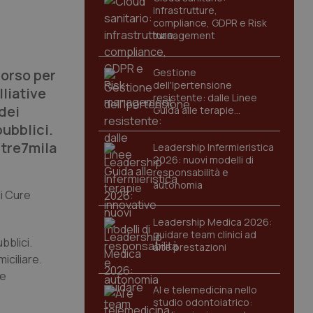
infrastrutture,
compliance, GDPR e Risk
management
corso per
Gestione
dell'Ipertensione
liative
resistente: dalle Linee
dei
Guida alle terapie
innovative
pubblici.
ltre7mila
Leadership Infermieristica
2026: nuovi modelli di
responsabilità e
autonomia
di Cure
Leadership Medica 2026:
guidare team clinici ad
bblici.
alte prestazioni
iciliare.
le
AI e telemedicina nello
studio odontoiatrico: