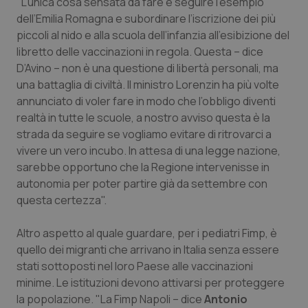
"L’unica cosa sensata da fare è seguire l’esempio
Calabria
Asma & BPCO
dell’Emilia Romagna e subordinare l’iscrizione dei più
piccoli al nido e alla scuola dell’infanzia all’esibizione del
Campania
Car-T
libretto delle vaccinazioni in regola. Questa – dice
D’Avino – non è una questione di libertà personali, ma
Emilia-Romagna
Colesterolo & coronaropatie
una battaglia di civiltà. Il ministro Lorenzin ha più volte
annunciato di voler fare in modo che l’obbligo diventi
Friuli Venezia Giulia
Dermatite Atopica
realtà in tutte le scuole, a nostro avviso questa è la
strada da seguire se vogliamo evitare di ritrovarci a
vivere un vero incubo. In attesa di una legge nazione,
Lazio
Diabete & glucometri
sarebbe opportuno che la Regione intervenisse in
autonomia per poter partire già da settembre con
Liguria
Disturbi dell’umore
questa certezza".
Lombardia
Dolore
Altro aspetto al quale guardare, per i pediatri Fimp, è
quello dei migranti che arrivano in Italia senza essere
Marche
Donna & Salute
stati sottoposti nel loro Paese alle vaccinazioni
minime. Le istituzioni devono attivarsi per proteggere
Molise
Epatiti
la popolazione. "La Fimp Napoli – dice
Antonio