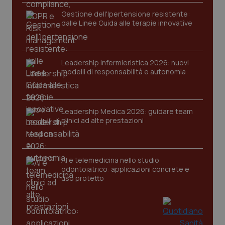
Gestione dell'Ipertensione resistente:
dalle Linee Guida alle terapie innovative
Leadership Infermieristica 2026: nuovi
modelli di responsabilità e autonomia
CookieScriptConsent
5 mesi
CookieScript
settim
www.quotidianosanita.it
Leadership Medica 2026: guidare team
clinici ad alte prestazioni
AI e telemedicina nello studio
odontoiatrico: applicazioni concrete e
uso protetto
tracking-sites-ironfish-
www.quotidianosanita.it
4
tracking-enable
settim
2 gior