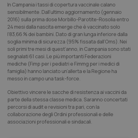
Valle D’Aosta
Oncodermatologia
In Campania i tassi di copertura vaccinale calano
sensibilmente. Dall’ultimo aggiornamento (gennaio
Veneto
Oncoematologia
2016) sulla prima dose Morbillo-Parotite-Rosolia entro
24 mesi dalla nascita emerge che è vaccinato solo
Oncologia & Nutrizione
l’83,66 % dei bambini. Dato di gran lunga inferiore dalla
soglia minima di sicurezza (95% fissata dall’Oms). Nei
Psoriasi & pelle
soli primi tre mesi di quest’anno, in Campania sono stati
segnalati 61 casi. Le più importanti Federazioni
mediche (Fimp per i pediatri e Fimmg per i medici di
Quotidiano Cardiologia
famiglia) hanno lanciato un’allerta e la Regione ha
messo in campo una task-force.
Quotidiano Chirurgia
Obiettivo vincere le sacche di resistenza ai vaccini da
Quotidiano Oncologia
parte della stessa classe medica. Saranno concertati
percorsi di audit e revisioni tra pari, con la
Quotidiano Pediatria
collaborazione degli Ordini professionali e delle
associazioni professionali e sindacali.
Rene & patologie urogenitali