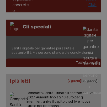
tracking-sites-ironfish-
www.quotidianosanita.it
4
session-id
settim
2 gior
Gli speciali
_ga
1 anno
Google LLC
Sanità digitale per garantire più salute e
mes
.quotidianosanita.it
sostenibilità. Ma servono standard e condivisione
Tutti gli speciali
I più letti
[7 giorni]
[30 giorni]
Comparto Sanità. Firmato il contratto 2025-
2027. Aumenti fino a 240 euro per gli
infermieri, arriva il capitolo sull'IA e nuove
tutele per il personale