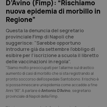
D’Avino (Fimp): “Rischiamo
nuova epidemia di morbillo in
Scienza e Farmaci
Regione”
Studi e Analisi
Questa la denuncia del segretario
Lettere al direttore
provinciale Fimp di Napoli che
suggerisce: "Sarebbe opportuno
Edizioni Regionali
introdurre già da settembre l'obbligo di
esibire per l'iscrizione a scuola il libretto
QS Pro
delle vaccinazioni in regola".
"Siamo molto preoccupati per l’allarme sul drastico
Professionisti Sanitari.AI
aumento di casi di morbillo che si sta registrando al
pronto soccorso dell’ospedale Santobono. Il rischio è
si possa innescare un’epidemia come accadde a fine
Abruzzo
QS Pro Gold
Anni ‘90". A parlare è
Antonio D’Avino
, segretario
provinciale di Napoli della Fimp.
QS Club
Newsletter
Basilicata
Artrite & artrosi