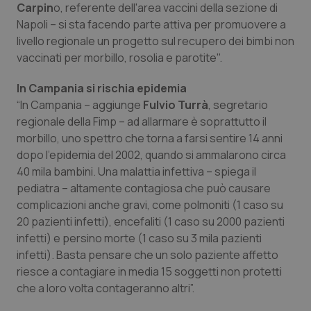
Carpin
o, referente dell'area vaccini della sezione di
Piemonte
HIV
Napoli – si sta facendo parte attiva per promuovere a
livello regionale un progetto sul recupero dei bimbi non
vaccinati per morbillo, rosolia e parotite".
Provincia Autonoma di Bolzano
Infezioni & Febbre
In Campania si rischia epidemia
Provincia Autonoma di Trento
Ipertensione & Scompenso
“In Campania – aggiunge
Fulvio Turrà
, segretario
regionale della Fimp – ad allarmare è soprattutto il
Puglia
Malattie rare
morbillo, uno spettro che torna a farsi sentire 14 anni
dopo l’epidemia del 2002, quando si ammalarono circa
Sardegna
Malattia di Crohn & Rettocolite Ulcerosa
40 mila bambini. Una malattia infettiva – spiega il
pediatra – altamente contagiosa che può causare
Sicilia
Neuroscienze & patologie neurodegenerative
complicazioni anche gravi, come polmoniti (1 caso su
20 pazienti infetti), encefaliti (1 caso su 2000 pazienti
infetti) e persino morte (1 caso su 3 mila pazienti
Toscana
Obesità
infetti). Basta pensare che un solo paziente affetto
riesce a contagiare in media 15 soggetti non protetti
Umbria
Oftalmologia
che a loro volta contageranno altri”.