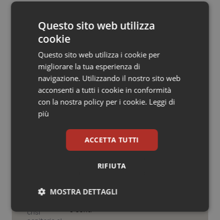
24 Luglio 2016
Salute orale & impianti
© Riproduzione riservata
Questo sito web utilizza
Sangue & coagulazione
cookie
Questo sito web utilizza i cookie per
Tiroide
migliorare la tua esperienza di
navigazione. Utilizzando il nostro sito web
Tumore al seno
acconsenti a tutti i cookie in conformità
Potrebbe interessarti in
con la nostra policy per i cookie.
Leggi di
Tumore ovarico
più
Campania
Tumori del Polmone & Testa Collo
ACCETTA TUTTI
Cresce la ricerca in Emilia-Romagna:
nel 2025 condotti 1.530 studi, il
numero più alto degli ultimi cinque
Tumori gastrointestinali
RIFIUTA
anni
Ulcera & Reflusso
MOSTRA DETTAGLI
Puglia. Unità di crisi sanitaria al lavoro,
Decaro accelera su 118, liste d’attesa
e conti
Necessari
Statistici
Marketing
Vaccini