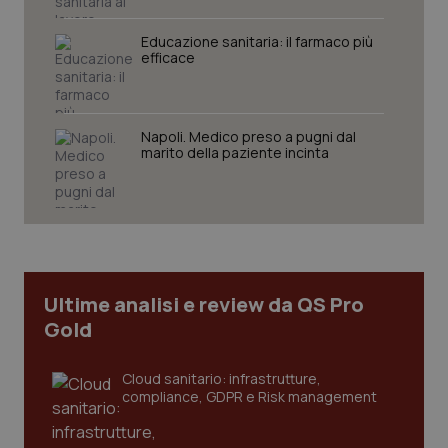
Educazione sanitaria: il farmaco più
efficace
Necessari
Statistici
Marketing
Napoli. Medico preso a pugni dal
marito della paziente incinta
I cookie necessari contribuiscono a rendere fruibile il
sito web abilitandone funzionalità di base quali la
navigazione sulle pagine e l'accesso alle aree
protette del sito. Il sito web non è in grado di
funzionare correttamente senza questi cookie.
Nome
Fornitore
/
Dominio
Scaden
VISITOR_PRIVACY_METADATA
5 mesi
YouTube
Ultime analisi e review da QS Pro
settim
.youtube.com
Gold
Cloud sanitario: infrastrutture,
compliance, GDPR e Risk management