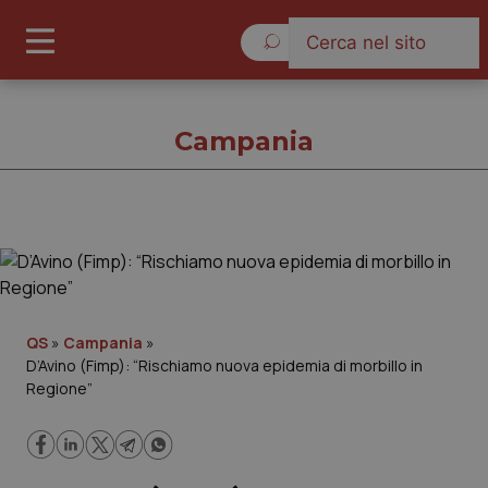
Venerdì 7 Agosto 2026
Campania
Campania
Cronache
QS
»
Campania
»
D’Avino (Fimp): “Rischiamo nuova epidemia di morbillo in
Governo e Parlamento
Regione”
Regioni e Asl
Lavoro e Professioni