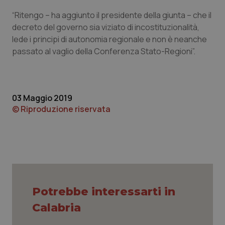
Calabria
Asma & BPCO
“Ritengo – ha aggiunto il presidente della giunta – che il
decreto del governo sia viziato di incostituzionalità,
Campania
Car-T
lede i principi di autonomia regionale e non è neanche
passato al vaglio della Conferenza Stato-Regioni”.
Emilia-Romagna
Colesterolo & coronaropatie
Friuli Venezia Giulia
Dermatite Atopica
03 Maggio 2019
© Riproduzione riservata
Lazio
Diabete & glucometri
Liguria
Disturbi dell’umore
Lombardia
Dolore
Marche
Donna & Salute
Potrebbe interessarti in
Calabria
Molise
Epatiti