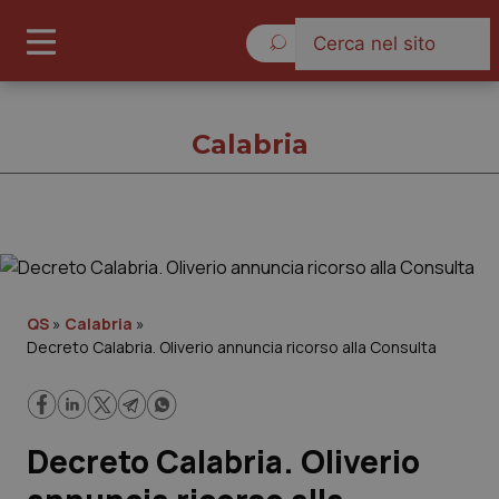
Domenica 9 Agosto 2026
Calabria
Calabria
Cronache
QS
»
Calabria
»
Decreto Calabria. Oliverio annuncia ricorso alla Consulta
Governo e Parlamento
Regioni e Asl
Decreto Calabria. Oliverio
Lavoro e Professioni