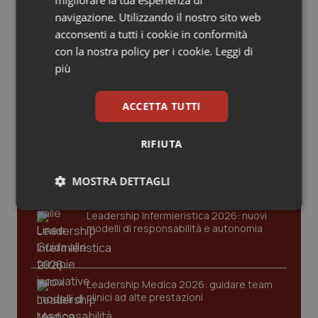
migliorare la tua esperienza di
Valle D’Aosta
Oncodermatologia
navigazione. Utilizzando il nostro sito web
Ultime analisi e review da QS Pro
acconsenti a tutti i cookie in conformità
Veneto
Oncoematologia
Gold
con la nostra policy per i cookie.
Leggi di
più
Oncologia & Nutrizione
Cloud sanitario: infrastrutture,
compliance, GDPR e Risk management
ACCETTA TUTTI
Psoriasi & pelle
RIFIUTA
Gestione dell'Ipertensione resistente:
Quotidiano Cardiologia
dalle Linee Guida alle terapie innovative
MOSTRA DETTAGLI
Quotidiano Chirurgia
Necessari
Statistici
Marketing
Leadership Infermieristica 2026: nuovi
Quotidiano Oncologia
modelli di responsabilità e autonomia
Quotidiano Pediatria
Leadership Medica 2026: guidare team
Rene & patologie urogenitali
clinici ad alte prestazioni
Necessari
Statistici
Marketing