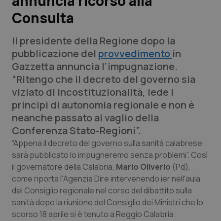
annuncia ricorso alla
Consulta
Scienza e Farmaci
Il presidente della Regione dopo la
Studi e Analisi
pubblicazione del
provvedimento
in
Gazzetta annuncia l’impugnazione.
Lettere al direttore
“Ritengo che il decreto del governo sia
viziato di incostituzionalità, lede i
Edizioni Regionali
principi di autonomia regionale e non è
neanche passato al vaglio della
QS Pro
Conferenza Stato-Regioni”.
“Appena il decreto del governo sulla sanità calabrese
Professionisti Sanitari.AI
sarà pubblicato lo impugneremo senza problemi”. Così
il governatore della Calabria,
Mario Oliverio
(Pd),
Abruzzo
QS Pro Gold
come riporta l'
Agenzia Dire
intervenendo ier nell'aula
del Consiglio regionale nel corso del dibattito sulla
QS Club
Newsletter
sanità dopo la riunione del Consiglio dei Ministri che lo
Basilicata
Artrite & artrosi
scorso 18 aprile si è tenuto a Reggio Calabria.