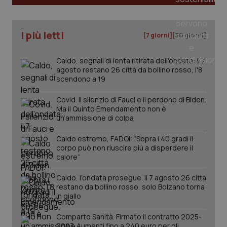
CookieScriptConsent
5 mesi
CookieScript
settim
www.quotidianosanita.it
I più letti
[7 giorni]
[30 giorni]
Caldo, segnali di lenta ritirata dell'ondata: il 7
agosto restano 26 città da bollino rosso, l'8
scendono a 19
Covid. Il silenzio di Fauci e il perdono di Biden.
Ma il Quinto Emendamento non è
un’ammissione di colpa
Caldo estremo, FADOI: “Sopra i 40 gradi il
tracking-sites-ironfish-
www.quotidianosanita.it
4
corpo può non riuscire più a disperdere il
tracking-enable
settim
2 gior
calore”
Caldo, l’ondata prosegue. Il 7 agosto 26 città
restano da bollino rosso, solo Bolzano torna
in giallo
tracking-sites-ironfish-
www.quotidianosanita.it
4
session-id
settim
2 gior
Comparto Sanità. Firmato il contratto 2025-
2027. Aumenti fino a 240 euro per gli