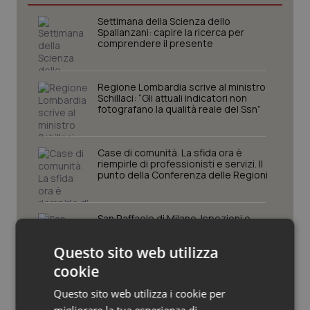
Settimana della Scienza dello
Piemonte
HIV
Spallanzani: capire la ricerca per
comprendere il presente
Provincia Autonoma di Bolzano
Infezioni & Febbre
Regione Lombardia scrive al ministro
Provincia Autonoma di Trento
Ipertensione & Scompenso
Schillaci: “Gli attuali indicatori non
fotografano la qualità reale del Ssn”
Puglia
Malattie rare
Case di comunità. La sfida ora è
riempirle di professionisti e servizi. Il
Sardegna
Malattia di Crohn & Rettocolite Ulcerosa
punto della Conferenza delle Regioni
Sicilia
Neuroscienze & patologie neurodegenerative
San Raffaele di Milano. Ispezioni e
criticità riscontrate, stop al
Toscana
Obesità
laboratorio di Embriologia
Questo sito web utilizza
cookie
Umbria
Oftalmologia
Questo sito web utilizza i cookie per