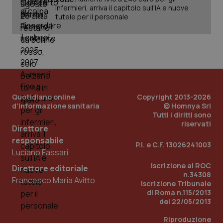
infermieri, arriva il capitolo sull'IA e nuove
tutele per il personale
_ga
1 anno
Google LLC
mes
.quotidianosanita.it
Quotidiano online
Copyright 2013-2026
d'informazione sanitaria
© Homnya Srl
Tutti i diritti sono
riservati
Direttore
responsabile
P.I. e C.F. 13026241003
Luciano Fassari
Iscrizione al ROC
Direttore editoriale
n.34308
Francesco Maria Avitto
Iscrizione Tribunale
di Roma n.115/2013
del 22/05/2013
Riproduzione