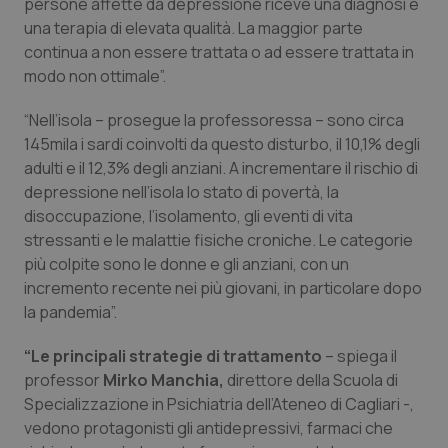
persone affette da depressione riceve una diagnosi e
una terapia di elevata qualità. La maggior parte
Piemonte
HIV
continua a non essere trattata o ad essere trattata in
modo non ottimale”.
Provincia Autonoma di Bolzano
Infezioni & Febbre
“Nell’isola – prosegue la professoressa – sono circa
Provincia Autonoma di Trento
Ipertensione & Scompenso
145mila i sardi coinvolti da questo disturbo, il 10,1% degli
adulti e il 12,3% degli anziani. A incrementare il rischio di
Puglia
Malattie rare
depressione nell’isola lo stato di povertà, la
disoccupazione, l’isolamento, gli eventi di vita
stressanti e le malattie fisiche croniche. Le categorie
Sardegna
Malattia di Crohn & Rettocolite Ulcerosa
più colpite sono le donne e gli anziani, con un
incremento recente nei più giovani, in particolare dopo
Sicilia
Neuroscienze & patologie neurodegenerative
la pandemia”.
Toscana
Obesità
“Le principali strategie di trattamento
– spiega il
professor
Mirko Manchia,
direttore della Scuola di
Umbria
Oftalmologia
Specializzazione in Psichiatria dell’Ateneo di Cagliari -,
vedono protagonisti gli antidepressivi, farmaci che