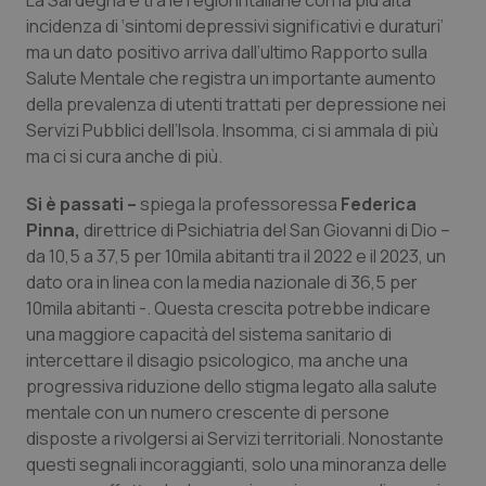
La Sardegna è tra le regioni italiane con la più alta
Calabria
Asma & BPCO
incidenza di ‘sintomi depressivi significativi e duraturi’
ma un dato positivo arriva dall’ultimo Rapporto sulla
Campania
Car-T
Salute Mentale che registra un importante aumento
della prevalenza di utenti trattati per depressione nei
Emilia-Romagna
Colesterolo & coronaropatie
Servizi Pubblici dell’Isola. Insomma, ci si ammala di più
ma ci si cura anche di più.
Friuli Venezia Giulia
Dermatite Atopica
Si è passati –
spiega la professoressa
Federica
Pinna,
direttrice di Psichiatria del San Giovanni di Dio –
Lazio
Diabete & glucometri
da 10,5 a 37,5 per 10mila abitanti tra il 2022 e il 2023, un
dato ora in linea con la media nazionale di 36,5 per
Liguria
Disturbi dell’umore
10mila abitanti -. Questa crescita potrebbe indicare
una maggiore capacità del sistema sanitario di
Lombardia
Dolore
intercettare il disagio psicologico, ma anche una
progressiva riduzione dello stigma legato alla salute
Marche
Donna & Salute
mentale con un numero crescente di persone
disposte a rivolgersi ai Servizi territoriali. Nonostante
questi segnali incoraggianti, solo una minoranza delle
Molise
Epatiti