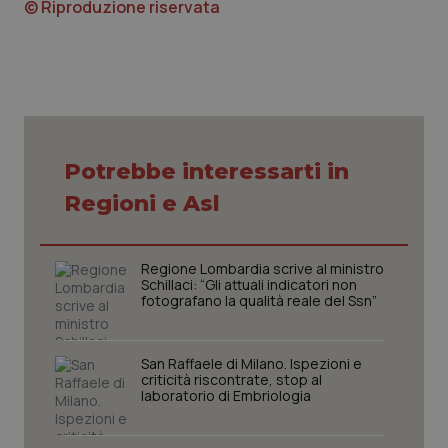
funzionare correttamente senza questi cookie.
© Riproduzione riservata
Nome
Fornitore
/
Dominio
Scaden
VISITOR_PRIVACY_METADATA
5 mesi
YouTube
settim
.youtube.com
Potrebbe interessarti in
Regioni e Asl
Regione Lombardia scrive al ministro
Schillaci: “Gli attuali indicatori non
fotografano la qualità reale del Ssn”
San Raffaele di Milano. Ispezioni e
criticità riscontrate, stop al
CookieScriptConsent
5 mesi
CookieScript
laboratorio di Embriologia
settim
www.quotidianosanita.it