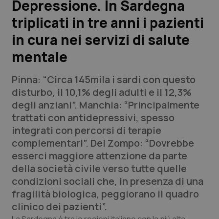
Depressione. In Sardegna
triplicati in tre anni i pazienti
Scienza e Farmaci
in cura nei servizi di salute
Studi e Analisi
mentale
Lettere al direttore
Pinna: “Circa 145mila i sardi con questo
disturbo, il 10,1% degli adulti e il 12,3%
Edizioni Regionali
degli anziani”. Manchia: “Principalmente
trattati con antidepressivi, spesso
QS Pro
integrati con percorsi di terapie
complementari”. Del Zompo: “Dovrebbe
Professionisti Sanitari.AI
esserci maggiore attenzione da parte
della società civile verso tutte quelle
Abruzzo
QS Pro Gold
condizioni sociali che, in presenza di una
fragilità biologica, peggiorano il quadro
QS Club
Newsletter
Basilicata
Artrite & artrosi
clinico dei pazienti”.