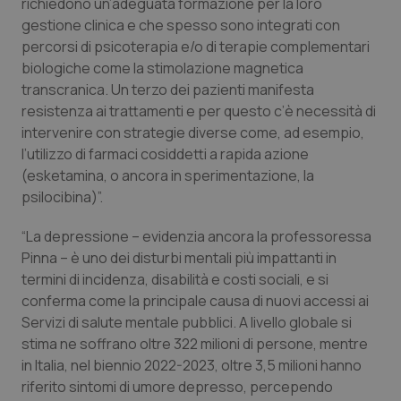
Valle D’Aosta
Oncodermatologia
richiedono un’adeguata formazione per la loro
gestione clinica e che spesso sono integrati con
percorsi di psicoterapia e/o di terapie complementari
Veneto
Oncoematologia
biologiche come la stimolazione magnetica
transcranica. Un terzo dei pazienti manifesta
Oncologia & Nutrizione
resistenza ai trattamenti e per questo c’è necessità di
intervenire con strategie diverse come, ad esempio,
Psoriasi & pelle
l’utilizzo di farmaci cosiddetti a rapida azione
(esketamina, o ancora in sperimentazione, la
Quotidiano Cardiologia
psilocibina)”.
Quotidiano Chirurgia
“La depressione – evidenzia ancora la professoressa
Pinna – è uno dei disturbi mentali più impattanti in
termini di incidenza, disabilità e costi sociali, e si
Quotidiano Oncologia
conferma come la principale causa di nuovi accessi ai
Servizi di salute mentale pubblici. A livello globale si
Quotidiano Pediatria
stima ne soffrano oltre 322 milioni di persone, mentre
in Italia, nel biennio 2022-2023, oltre 3,5 milioni hanno
Rene & patologie urogenitali
riferito sintomi di umore depresso, percependo