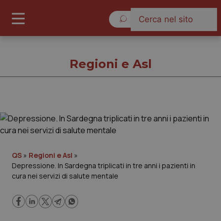
Venerdì 7 Agosto 2026
Regioni e Asl
Regioni e Asl
Cronache
QS
»
Regioni e Asl
»
Depressione. In Sardegna triplicati in tre anni i pazienti in
Governo e Parlamento
cura nei servizi di salute mentale
Regioni e Asl
Lavoro e Professioni