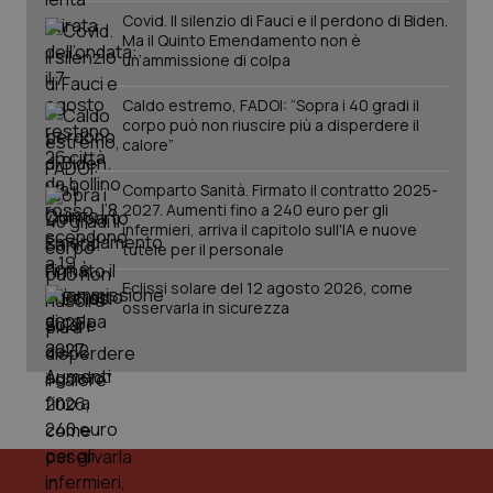
Covid. Il silenzio di Fauci e il perdono di Biden.
Ma il Quinto Emendamento non è
un’ammissione di colpa
Caldo estremo, FADOI: “Sopra i 40 gradi il
corpo può non riuscire più a disperdere il
calore”
Fornitore
/
Nome
Scadenza
Descrizion
Dominio
Nome
Fornitore
/
Dominio
Scadenza
Des
Comparto Sanità. Firmato il contratto 2025-
_ga_0VMQEQKQ1N
.quotidianosanita.it
1 anno 1
Questo
2027. Aumenti fino a 240 euro per gli
mese
cookie
VISITOR_INFO1_LIVE
5 mesi 4
Que
Google LLC
infermieri, arriva il capitolo sull'IA e nuove
viene
settimane
imp
.youtube.com
utilizzato
You
tutele per il personale
da Google
ten
Analytics
pre
Eclissi solare del 12 agosto 2026, come
per
del
mantener
osservarla in sicurezza
vid
lo stato
inco
della
può
sessione.
det
vis
web
uti
nuo
ver
dell
You
__Secure-YNID
.youtube.com
5 mesi 4
Que