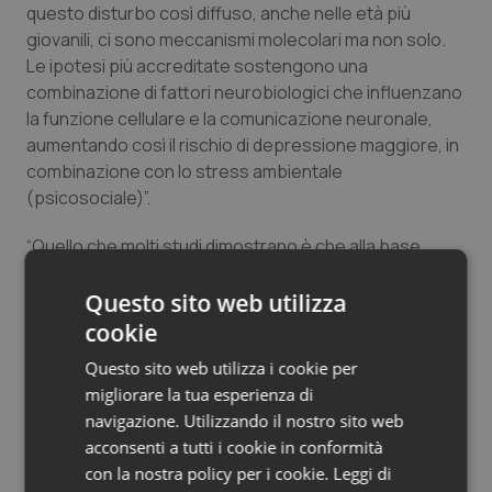
questo disturbo così diffuso, anche nelle età più
giovanili, ci sono meccanismi molecolari ma non solo.
Le ipotesi più accreditate sostengono una
combinazione di fattori neurobiologici che influenzano
la funzione cellulare e la comunicazione neuronale,
aumentando così il rischio di depressione maggiore, in
combinazione con lo stress ambientale
(psicosociale)”.
“Quello che molti studi dimostrano è che alla base
dell’insorgenza
e della gravità della malattia c’è
l’interazione tra i fattori genetici e quelli ambientali,
Questo sito web utilizza
dove ai meccanismi molecolari coinvolti, che sono su
cookie
base genetica, come la disregolazione della
Questo sito web utilizza i cookie per
neurotrasmissione nonché una ridotta neuroplasticità
migliorare la tua esperienza di
e neurogenesi, si aggiungono quelli acquisiti che
navigazione. Utilizzando il nostro sito web
peggiorano, spesso in modo significativo, la
acconsenti a tutti i cookie in conformità
comparsa, la progressione e la gravità del disturbo.
con la nostra policy per i cookie.
Leggi di
Sappiamo anche che una diagnosi e un trattamento