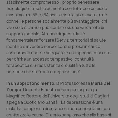
stabilmente compromesso il proprio benessere
Salute orale & impianti
psicologico. Il rischio aumenta con l’età, con un picco
massimo tra i 55 e i 64 anni, e risulta più elevato tra le
Sangue & coagulazione
donne, le persone socialmente più svantaggiate, chi
vive solo e chi non può contare su una valida rete di
Tiroide
supporto sociale. Alla luce di questi dati è
fondamentale rafforzare i Servizi territoriali di salute
mentale e investire nei percorsi di presa in carico,
Tumore al seno
assicurando risorse adeguate e un impegno concreto
per offrire un accesso tempestivo, continuità
Tumore ovarico
terapeutica e un’assistenza di qualità a tutte le
persone che soffrono di depressione”.
Tumori del Polmone & Testa Collo
In un approfondimento,
la Professoressa
Maria Del
Tumori gastrointestinali
Zompo
, Docente Emerito di Farmacologia e già
Magnifico Rettore dell’Università degli studi di Cagliari,
Ulcera & Reflusso
spiega a Quotidiano Sanità: “La depressione è una
malattia complessa di cui ancora non conosciamo con
esattezza le cause. Di certo sappiamo che alla base di
Vaccini