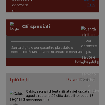
PHPSESSID
Sessio
PHP.net
www.quotidianosanita.it
Gli speciali
Sanità digitale per garantire più salute e
sostenibilità. Ma servono standard e condivisione
Tutti gli speciali
I più letti
[7 giorni]
[30 giorni]
Caldo, segnali di lenta ritirata dell'ondata: il 7
_ga_KM60CM4NPH
.quotidianosanita.it
1 anno
mes
agosto restano 26 città da bollino rosso, l'8
scendono a 19