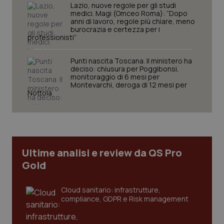
Lazio, nuove regole per gli studi
medici. Magi (Omceo Roma): “Dopo
anni di lavoro, regole più chiare, meno
burocrazia e certezza per i
professionisti”
Punti nascita Toscana. Il ministero ha
deciso: chiusura per Poggibonsi,
monitoraggio di 6 mesi per
Montevarchi, deroga di 12 mesi per
Nottola
tracking-sites-ironfish-
www.quotidianosanita.it
4
tracking-enable
settim
2 gior
Ultime analisi e review da QS Pro
tracking-sites-ironfish-
www.quotidianosanita.it
4
session-id
settim
Gold
2 gior
Cloud sanitario: infrastrutture,
compliance, GDPR e Risk management
_ga
1 anno
Google LLC
mes
.quotidianosanita.it