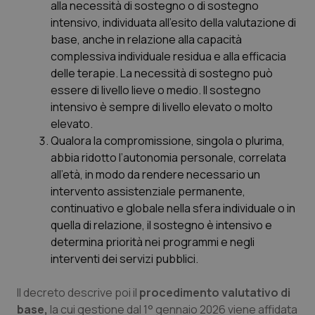
Valle D’Aosta
Oncodermatologia
alla necessità di sostegno o di sostegno
intensivo, individuata all’esito della valutazione di
Veneto
Oncoematologia
base, anche in relazione alla capacità
complessiva individuale residua e alla efficacia
delle terapie. La necessità di sostegno può
Oncologia & Nutrizione
essere di livello lieve o medio. Il sostegno
intensivo è sempre di livello elevato o molto
Psoriasi & pelle
elevato.
Qualora la compromissione, singola o plurima,
Quotidiano Cardiologia
abbia ridotto l’autonomia personale, correlata
all’età, in modo da rendere necessario un
Quotidiano Chirurgia
intervento assistenziale permanente,
continuativo e globale nella sfera individuale o in
Quotidiano Oncologia
quella di relazione, il sostegno è intensivo e
determina priorità nei programmi e negli
Quotidiano Pediatria
interventi dei servizi pubblici.
Il decreto descrive poi il
p
rocedimento valutativo di
Rene & patologie urogenitali
base,
la cui gestione dal 1° gennaio 2026 viene affidata