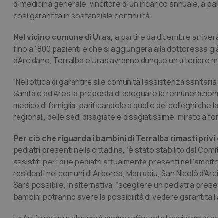
di medicina generale, vincitore di un incarico annuale, a pa
così garantita in sostanziale continuità.
Nel vicino comune di Uras,
a partire da dicembre arriverà
fino a 1800 pazienti e che si aggiungerà alla dottoressa già
d’Arcidano, Terralba e Uras avranno dunque un ulteriore me
“Nell’ottica di garantire alle comunità l’assistenza sanitar
Sanità e ad Ares la proposta di adeguare le remunerazioni
medico di famiglia, parificandole a quelle dei colleghi che lav
regionali, delle sedi disagiate e disagiatissime, mirato a for
Per ciò che riguarda i bambini di Terralba rimasti privi
pediatri presenti nella cittadina, “è stato stabilito dal C
assistiti per i due pediatri attualmente presenti nell’ambito
residenti nei comuni di Arborea, Marrubiu, San Nicolò d’Arc
Sarà possibile, in alternativa, “scegliere un pediatra presen
bambini potranno avere la possibilità di vedere garantita l’