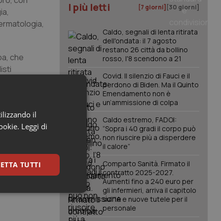
oro, con
I più letti
[7 giorni]
[30 giorni]
ia,
dermatologia,
Caldo, segnali di lenta ritirata
dell'ondata: il 7 agosto
restano 26 città da bollino
ba, che
rosso, l'8 scendono a 21
isti
Covid. Il silenzio di Fauci e il
zione ed
perdono di Biden. Ma il Quinto
Emendamento non è
un’ammissione di colpa
degli spazi
ilizzando il
Caldo estremo, FADOI:
ione negli
cookie.
Leggi di
“Sopra i 40 gradi il corpo può
co e
non riuscire più a disperdere
il calore”
Comparto Sanità. Firmato il
ETTA TUTTI
site e le
contratto 2025-2027.
Aumenti fino a 240 euro per
erale.
gli infermieri, arriva il capitolo
keting
sull'IA e nuove tutele per il
personale