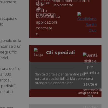
applicazioni concrete e
osì essere
uso protetto
à acquisire
lò
gionale della
ancanza di un
egli uffici
Gli speciali
erici.
 una dei tre
 a 1000
Sanità digitale per garantire più
salute e sostenibilità. Ma servono
ritosi,
standard e condivisione
pediatri”.
 tutti i
Tutti gli speciali