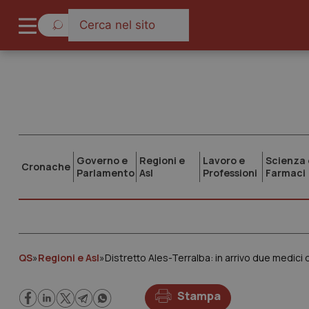
Governo e
Regioni e
Lavoro e
Scienza 
Cronache
Parlamento
Asl
Professioni
Farmaci
QS
»
Regioni e Asl
»
Distretto Ales-Terralba: in arrivo due medici 
Stampa