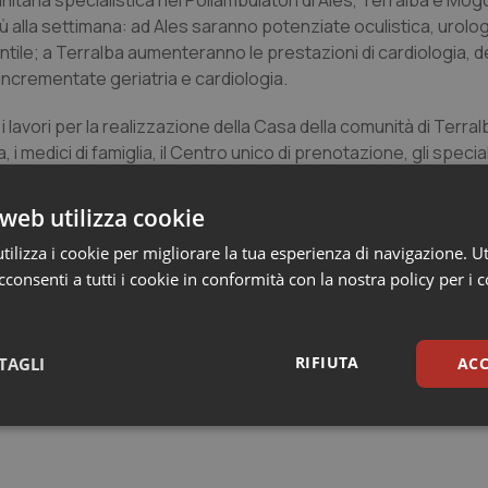
itaria specialistica nei Poliambulatori di Ales, Terralba e Mog
iù alla settimana: ad Ales saranno potenziate oculistica, urolog
antile; a Terralba aumenteranno le prestazioni di cardiologia, 
incrementate geriatria e cardiologia.
lavori per la realizzazione della Casa della comunità di Terral
 i medici di famiglia, il Centro unico di prenotazione, gli special
territorio. È stato realizzato il documento preliminare di progetta
web utilizza cookie
ristrutturazione della Farmacia territoriale, con la rimodulazione 
ilizza i cookie per migliorare la tua esperienza di navigazione. Ut
nsegnati un ecografo ginecologico 4 D di alta gamma, già in funz
consenti a tutti i cookie in conformità con la nostra policy per i 
idisciplinare utilizzato dall’ambulatorio angiologico, urologi
a breve consegnati anche al Poliambulatorio di Terralba.
RIFIUTA
TAGLI
ACC
otato di nuovi climatizzatori per rendere più confortevoli le vi
istrutturato l’ingresso l’ambulatorio del medico di medicina gen
sari
Statistici
Mar