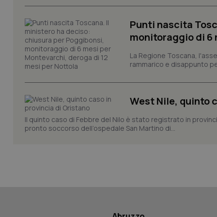
session-id
Punti nascita Tosc
_ga
monitoraggio di 6 
La Regione Toscana, l'asses
rammarico e disappunto per
PHPSESSID
West Nile, quinto c
Il quinto caso di Febbre del Nilo è stato registrato in provin
pronto soccorso dell’ospedale San Martino di...
_ga_KM60CM4NPH
Nome
Nome
VISITOR_INFO1_LIV
Abruzzo