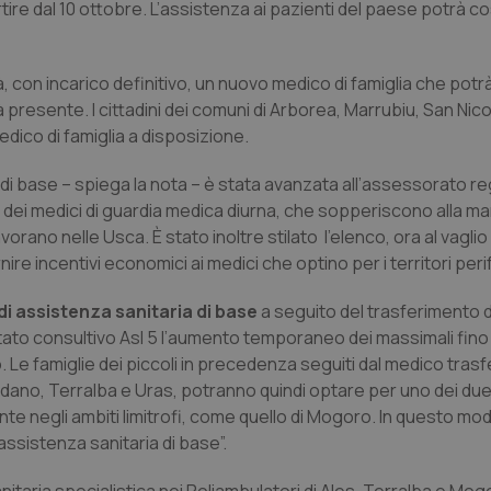
rtire dal 10 ottobre. L’assistenza ai pazienti del paese potrà c
, con incarico definitivo, un nuovo medico di famiglia che potr
 presente. I cittadini dei comuni di Arborea, Marrubiu, San Nico
dico di famiglia a disposizione.
ia di base – spiega la nota – è stata avanzata all’assessorato re
 dei medici di guardia medica diurna, che sopperiscono alla m
orano nelle Usca. È stato inoltre stilato l’elenco, ora al vaglio d
nire incentivi economici ai medici che optino per i territori perif
 di assistenza sanitaria di base
a seguito del trasferimento di
omitato consultivo Asl 5 l’aumento temporaneo dei massimali fino
. Le famiglie dei piccoli in precedenza seguiti dal medico trasfe
idano, Terralba e Uras, potranno quindi optare per uno dei due 
te negli ambiti limitrofi, come quello di Mogoro. In questo modo,
assistenza sanitaria di base”.