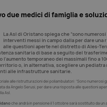
ivo due medici di famiglia e soluz
La Asl di Oristano spiega che “sono numerosi 
interventi messi in campo dalla per dare una 
alle questioni aperte nel distretto di Ales-Ter
istenza sanitaria di base a seguito del trasferim
lito l’aumento temporaneo dei massimali fino a 1
erritorio o, in alternativa, scegliere un pediatra
ti alle infrastrutture sanitarie.
toriale alle ristrutturazioni dei poliambulatori: “Sono numerosi gl
data da Angelo Serusi, per dare una risposta alle questioni aper
la Asl.
cidano
che andrà in pensione il 1 ottobre sarà sostituito da un 