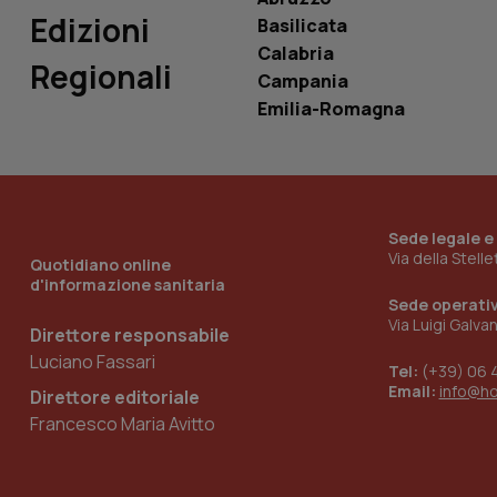
_ga_0VMQEQKQ1N
Edizioni
Basilicata
Calabria
Regionali
Campania
__Secure-YNID
Emilia-Romagna
YSC
__Secure-
Sede legale e
ROLLOUT_TOKEN
Via della Stell
Quotidiano online
d'informazione sanitaria
tracking-sites-
ironfish-tracking-
Sede operati
named-enable
Via Luigi Galva
Direttore responsabile
Luciano Fassari
Tel:
(+39) 06 
Email:
info@h
Direttore editoriale
Francesco Maria Avitto