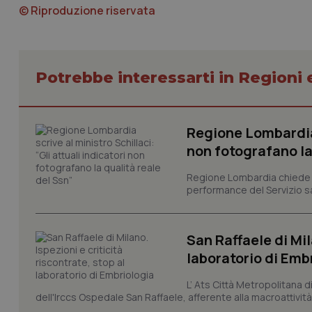
© Riproduzione riservata
Potrebbe interessarti in Regioni 
I cookie necessari con
e l'accesso alle aree 
Nome
Regione Lombardia s
VISITOR_PRIVACY_
non fotografano la
Regione Lombardia chiede al
performance del Servizio san
CookieScriptConse
San Raffaele di Mil
laboratorio di Emb
tracking-sites-ironf
tracking-enable
L’ Ats Città Metropolitana d
dell'Irccs Ospedale San Raffaele, afferente alla macroattività 
tracking-sites-ironf