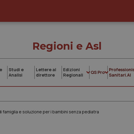
Regioni e Asl
e
Studi e
Lettere al
Edizioni
Professionis
QS Pro
Analisi
direttore
Regionali
Sanitari.AI
di famiglia e soluzione per i bambini senza pediatra