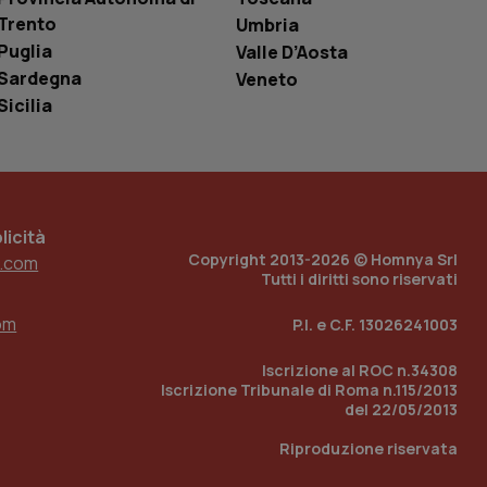
i Youtube incorporati
tics per mantenere
tore del sito web sta
Trento
Umbria
ell'interfaccia di
Puglia
Valle D’Aosta
Sardegna
Veneto
 tenere traccia
i Youtube incorporati
Sicilia
tore del sito web sta
ell'interfaccia di
 tenere traccia
r la gestione
icità
one dell’esperienza
Copyright 2013-2026 © Homnya Srl
.com
Tutti i diritti sono riservati
e per abilitare il
loggato con identity
om
P.I. e C.F. 13026241003
Iscrizione al ROC n.34308
Iscrizione Tribunale di Roma n.115/2013
del 22/05/2013
Riproduzione riservata