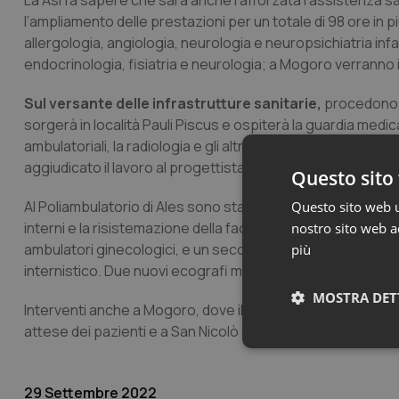
La Asl fa sapere che sarà anche rafforzata l’assistenza san
l’ampliamento delle prestazioni per un totale di 98 ore in p
allergologia, angiologia, neurologia e neuropsichiatria inf
endocrinologia, fisiatria e neurologia; a Mogoro verranno 
Sul versante delle infrastrutture sanitarie,
procedono i 
sorgerà in località Pauli Piscus e ospiterà la guardia medica,
ambulatoriali, la radiologia e gli altri servizi sanitari del 
aggiudicato il lavoro al progettista.
Questo sito 
Al Poliambulatorio di Ales sono stati avviati i lavori per la 
Questo sito web ut
interni e la risistemazione della facciata, e sono stati co
nostro sito web ac
ambulatori ginecologici, e un secondo ecocolordoppler mult
più
internistico. Due nuovi ecografi multidisciplinari saranno 
MOSTRA DET
Interventi anche a Mogoro, dove il poliambulatorio è stato d
attese dei pazienti e a San Nicolò d’Arcidano, dove verrà r
Neces
29 Settembre 2022