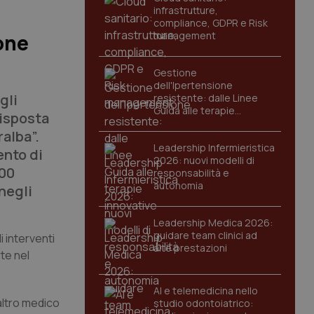
infrastrutture,
compliance, GDPR e Risk
management
ione
Gestione
dell'Ipertensione
gli
resistente: dalle Linee
Guida alle terapie
risposta
innovative
ralba”.
Leadership Infermieristica
ento di
2026: nuovi modelli di
000
responsabilità e
autonomia
 negli
Leadership Medica 2026:
guidare team clinici ad
i interventi
alte prestazioni
te nel
AI e telemedicina nello
altro medico
studio odontoiatrico: