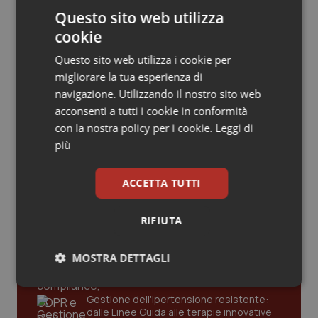
Valle D’Aosta
Oncodermatologia
riempirle di professionisti e servizi. Il
punto della Conferenza delle Regioni
Questo sito web utilizza
cookie
Veneto
Oncoematologia
San Raffaele di Milano. Ispezioni e
Questo sito web utilizza i cookie per
criticità riscontrate, stop al
Oncologia & Nutrizione
migliorare la tua esperienza di
laboratorio di Embriologia
navigazione. Utilizzando il nostro sito web
acconsenti a tutti i cookie in conformità
Psoriasi & pelle
con la nostra policy per i cookie.
Leggi di
più
Quotidiano Cardiologia
Ultime analisi e review da QS Pro
ACCETTA TUTTI
Quotidiano Chirurgia
Gold
RIFIUTA
Quotidiano Oncologia
Cloud sanitario: infrastrutture,
compliance, GDPR e Risk management
MOSTRA DETTAGLI
Quotidiano Pediatria
Necessari
Statistici
Marketing
Rene & patologie urogenitali
Gestione dell'Ipertensione resistente:
dalle Linee Guida alle terapie innovative