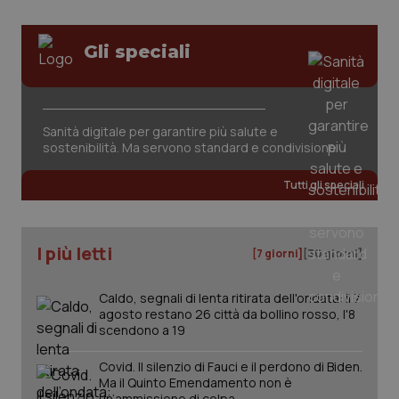
Gli speciali
CookieScriptConsent
5 mesi
CookieScript
Sanità digitale per garantire più salute e
settim
www.quotidianosanita.it
sostenibilità. Ma servono standard e condivisione
Tutti gli speciali
I più letti
[7 giorni]
[30 giorni]
Caldo, segnali di lenta ritirata dell'ondata: il 7
agosto restano 26 città da bollino rosso, l'8
scendono a 19
tracking-sites-ironfish-
www.quotidianosanita.it
4
tracking-enable
settim
Covid. Il silenzio di Fauci e il perdono di Biden.
2 gior
Ma il Quinto Emendamento non è
un’ammissione di colpa