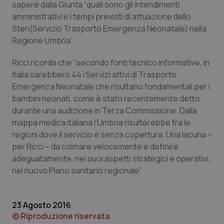
sapere dalla Giunta “quali sono gli intendimenti
Calabria
Asma & BPCO
amministrativi e i tempi previsti di attuazione dello
Sten(Servizio Trasporto Emergenza Neonatale) nella
Campania
Car-T
Regione Umbria”.
Emilia-Romagna
Colesterolo & coronaropatie
Ricci ricorda che “secondo fonti tecnico informative, in
Italia sarebbero 44 i Servizi attivi di Trasporto
Friuli Venezia Giulia
Dermatite Atopica
Emergenza Neonatale che risultano fondamentali per i
bambini neonati, come è stato recentemente detto
durante una audizione in Terza Commissione. Dalla
Lazio
Diabete & glucometri
mappa medica italiana l’Umbria risulterebbe fra le
regioni dove il servizio è senza copertura. Una lacuna –
Liguria
Disturbi dell’umore
per Ricci – da colmare velocemente e definire
adeguatamente, nei suoi aspetti strategici e operativi,
Lombardia
Dolore
nel nuovo Piano sanitario regionale”.
Marche
Donna & Salute
23 Agosto 2016
Molise
Epatiti
© Riproduzione riservata