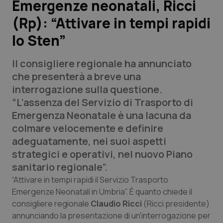
Emergenze neonatali, Ricci
(Rp): “Attivare in tempi rapidi
Scienza e Farmaci
lo Sten”
Studi e Analisi
Il consigliere regionale ha annunciato
Lettere al direttore
che presenterà a breve una
interrogazione sulla questione.
Edizioni Regionali
“L’assenza del Servizio di Trasporto di
Emergenza Neonatale è una lacuna da
QS Pro
colmare velocemente e definire
adeguatamente, nei suoi aspetti
Professionisti Sanitari.AI
strategici e operativi, nel nuovo Piano
sanitario regionale”.
Abruzzo
QS Pro Gold
“Attivare in tempi rapidi il Servizio Trasporto
Emergenze Neonatali in Umbria”. È quanto chiede il
QS Club
Newsletter
consigliere regionale
Claudio Ricci
(
Ricci presidente
)
Basilicata
Artrite & artrosi
annunciando la presentazione di un'interrogazione per