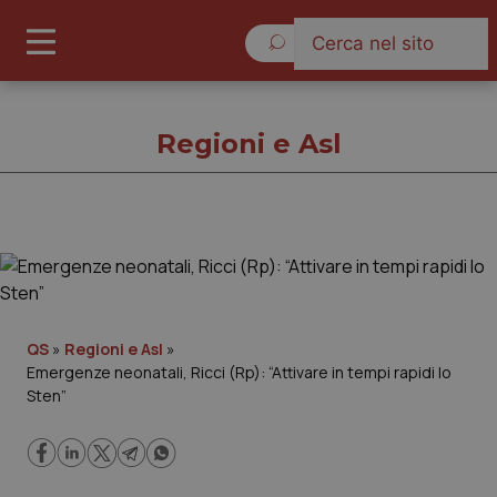
Domenica 9 Agosto 2026
Regioni e Asl
Regioni e Asl
Cronache
QS
»
Regioni e Asl
»
Emergenze neonatali, Ricci (Rp): “Attivare in tempi rapidi lo
Governo e Parlamento
Sten”
Regioni e Asl
Lavoro e Professioni