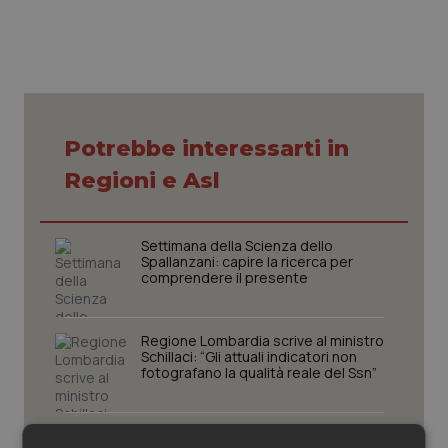
Piemonte
HIV
Provincia Autonoma di Bolzano
Infezioni & Febbre
Provincia Autonoma di Trento
Ipertensione & Scompenso
Potrebbe interessarti in
Regioni e Asl
Puglia
Malattie rare
Sardegna
Malattia di Crohn & Rettocolite Ulcerosa
Settimana della Scienza dello
Spallanzani: capire la ricerca per
comprendere il presente
Sicilia
Neuroscienze & patologie neurodegenerative
Regione Lombardia scrive al ministro
Toscana
Obesità
Schillaci: “Gli attuali indicatori non
fotografano la qualità reale del Ssn”
Umbria
Oftalmologia
Case di comunità. La sfida ora è