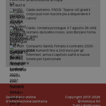
Caldo estremo, FADOI: “Sopra i 40 gradi il
tracking-sites-ironfish-
www.quotidianosanita.it
4
corpo può non riuscire più a disperdere il
session-id
settim
calore”
2 gior
Caldo, l’ondata prosegue. Il 7 agosto 26 città
restano da bollino rosso, solo Bolzano torna
in giallo
_ga
1 anno
Google LLC
mes
.quotidianosanita.it
Comparto Sanità. Firmato il contratto 2025-
2027. Aumenti fino a 240 euro per gli
infermieri, arriva il capitolo sull'IA e nuove
tutele per il personale
Quotidiano online
Copyright 2013-2026
d'informazione sanitaria
© Homnya Srl
Tutti i diritti sono