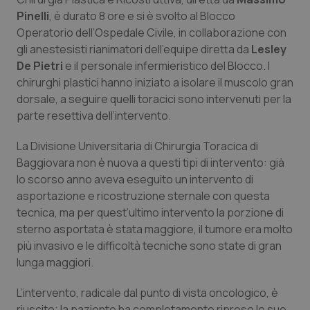
Salute orale & impianti
Pinelli
, è durato 8 ore e si è svolto al Blocco
Operatorio dell’Ospedale Civile, in collaborazione con
gli anestesisti rianimatori dell’equipe diretta da
Lesley
Sangue & coagulazione
De Pietri
e il personale infermieristico del Blocco. I
chirurghi plastici hanno iniziato a isolare il muscolo gran
Tiroide
dorsale, a seguire quelli toracici sono intervenuti per la
parte resettiva dell’intervento.
Tumore al seno
La Divisione Universitaria di Chirurgia Toracica di
Tumore ovarico
Baggiovara non è nuova a questi tipi di intervento: già
lo scorso anno aveva eseguito un intervento di
Tumori del Polmone & Testa Collo
asportazione e ricostruzione sternale con questa
tecnica, ma per quest’ultimo intervento la porzione di
sterno asportata è stata maggiore, il tumore era molto
Tumori gastrointestinali
più invasivo e le difficoltà tecniche sono state di gran
lunga maggiori.
Ulcera & Reflusso
L’intervento, radicale dal punto di vista oncologico, è
Vaccini
riuscito; la paziente ha completamente ripreso le sue