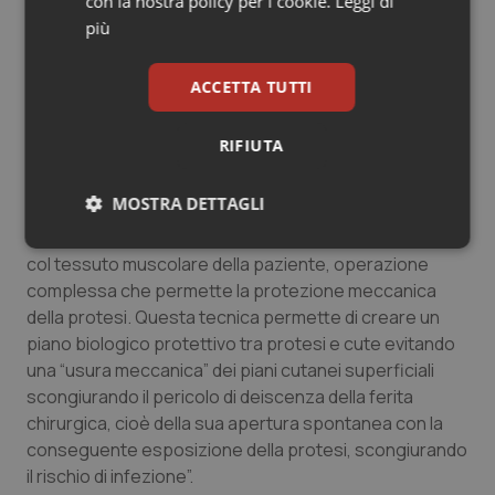
con la nostra policy per i cookie.
Leggi di
all’’intervento – spiega Massimo Pinelli, direttore della
più
Chirurgia Plastica e Ricostruttiva – riguardano
l’ampiezza della neoplasia che colpiva la componente
ACCETTA TUTTI
scheletrica toracica, e la conseguente necessità di
ricostruire l’intera parete anteriore del torace con
RIFIUTA
ripristino della meccanica respiratoria, tramite la
realizzazione di un’innovativa protesi in titanio
MOSTRA DETTAGLI
realizzata ad hoc grazie alla precedente indagine
tramite TC. Siamo, inoltre, riusciti a ricoprire la protesi
Necessari
Statistici
Marketing
col tessuto muscolare della paziente, operazione
complessa che permette la protezione meccanica
della protesi. Questa tecnica permette di creare un
piano biologico protettivo tra protesi e cute evitando
una “usura meccanica” dei piani cutanei superficiali
scongiurando il pericolo di deiscenza della ferita
Necessari
Statistici
Marketing
chirurgica, cioè della sua apertura spontanea con la
conseguente esposizione della protesi, scongiurando
I cookie necessari contribuiscono a rendere fruibile il
sito web abilitandone funzionalità di base quali la
il rischio di infezione”.
navigazione sulle pagine e l'accesso alle aree