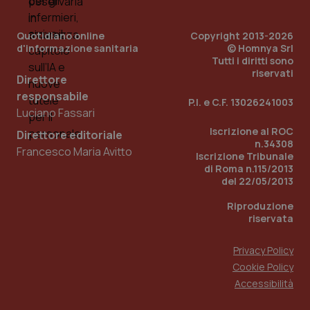
__Secure-YNID
.youtube.com
5 mesi 4
Que
settimane
imp
You
Quotidiano online
Copyright 2013-2026
ten
d'informazione sanitaria
© Homnya Srl
pre
Tutti i diritti sono
del
vid
riservati
Direttore
inco
può
responsabile
det
P.I. e C.F. 13026241003
vis
Luciano Fassari
web
uti
Iscrizione al ROC
Direttore editoriale
nuo
n.34308
ver
Francesco Maria Avitto
Iscrizione Tribunale
dell
You
di Roma n.115/2013
del 22/05/2013
YSC
Sessione
Que
Google LLC
imp
.youtube.com
Riproduzione
You
ten
riservata
vis
vid
Privacy Policy
__Secure-
.youtube.com
5 mesi 4
Que
ROLLOUT_TOKEN
settimane
imp
Cookie Policy
You
Accessibilità
ges
del
e d