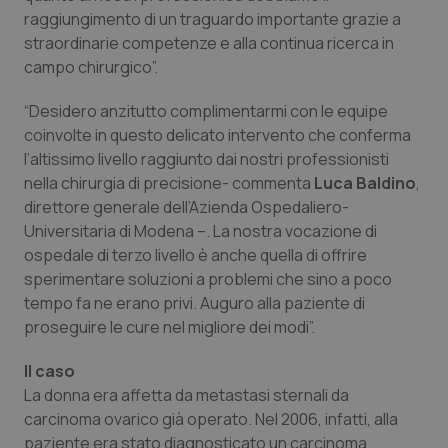
raggiungimento di un traguardo importante grazie a
Piemonte
HIV
straordinarie competenze e alla continua ricerca in
campo chirurgico”.
Provincia Autonoma di Bolzano
Infezioni & Febbre
“Desidero anzitutto complimentarmi con le equipe
coinvolte in questo delicato intervento che conferma
Provincia Autonoma di Trento
Ipertensione & Scompenso
l’altissimo livello raggiunto dai nostri professionisti
nella chirurgia di precisione- commenta
Luca Baldino
,
Puglia
Malattie rare
direttore generale dell’Azienda Ospedaliero-
Universitaria di Modena –. La nostra vocazione di
Sardegna
Malattia di Crohn & Rettocolite Ulcerosa
ospedale di terzo livello è anche quella di offrire
sperimentare soluzioni a problemi che sino a poco
Sicilia
Neuroscienze & patologie neurodegenerative
tempo fa ne erano privi. Auguro alla paziente di
proseguire le cure nel migliore dei modi”.
Toscana
Obesità
Il caso
La donna era affetta da metastasi sternali da
Umbria
Oftalmologia
carcinoma ovarico già operato. Nel 2006, infatti, alla
paziente era stato diagnosticato un carcinoma