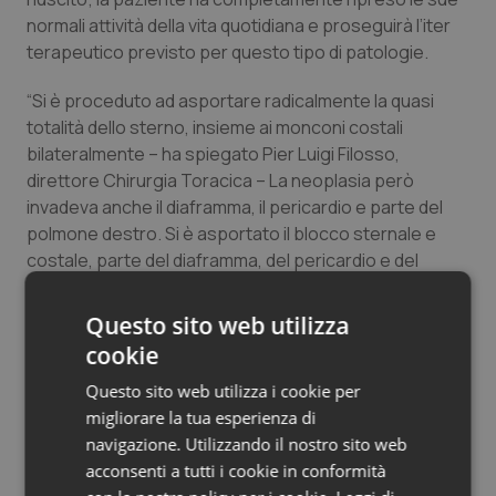
normali attività della vita quotidiana e proseguirà l’iter
terapeutico previsto per questo tipo di patologie.
“Si è proceduto ad asportare radicalmente la quasi
totalità dello sterno, insieme ai monconi costali
bilateralmente – ha spiegato Pier Luigi Filosso,
direttore Chirurgia Toracica – La neoplasia però
invadeva anche il diaframma, il pericardio e parte del
polmone destro. Si è asportato il blocco sternale e
costale, parte del diaframma, del pericardio e del
polmone: l’intervento è stato radicale. In seguito, si è
proceduto a posizionare la protesi in titanio a coprire
Questo sito web utilizza
completamente l’ampia breccia della parete toracica
cookie
anteriore e, successivamente i Plastici hanno
Questo sito web utilizza i cookie per
provveduto a posizionare il muscolo a copertura della
migliorare la tua esperienza di
protesi medesima. La paziente sta bene e sta per
navigazione. Utilizzando il nostro sito web
essere dimessa dal nostro reparto”.
acconsenti a tutti i cookie in conformità
“Gli aspetti più innovativi della nostro contributo