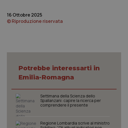
protette del sito. Il sito web non è in grado di
funzionare correttamente senza questi cookie.
16 Ottobre 2025
Nome
Fornitore
/
Dominio
Scaden
© Riproduzione riservata
VISITOR_PRIVACY_METADATA
5 mesi
YouTube
settim
.youtube.com
Potrebbe interessarti in
Emilia-Romagna
Settimana della Scienza dello
Spallanzani: capire la ricerca per
comprendere il presente
CookieScriptConsent
5 mesi
CookieScript
settim
www.quotidianosanita.it
Regione Lombardia scrive al ministro
Schillaci: “Gli attuali indicatori non