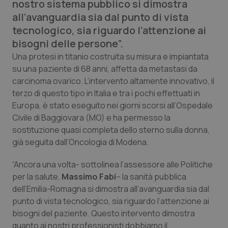
nostro sistema pubblico si dimostra
Calabria
Asma & BPCO
all’avanguardia sia dal punto di vista
tecnologico, sia riguardo l’attenzione ai
Campania
Car-T
bisogni delle persone”.
Una protesi in titanio costruita su misura e impiantata
Emilia-Romagna
Colesterolo & coronaropatie
su una paziente di 68 anni, affetta da metastasi da
carcinoma ovarico. L’intervento altamente innovativo, il
Friuli Venezia Giulia
Dermatite Atopica
terzo di questo tipo in Italia e tra i pochi effettuati in
Europa, è stato eseguito nei giorni scorsi all’Ospedale
Lazio
Diabete & glucometri
Civile di Baggiovara (MO) e ha permesso la
sostituzione quasi completa dello sterno sulla donna,
Liguria
Disturbi dell’umore
già seguita dall’Oncologia di Modena.
“Ancora una volta- sottolinea l’assessore alle Politiche
Lombardia
Dolore
per la salute,
Massimo Fabi
– la sanità pubblica
dell’Emilia-Romagna si dimostra all’avanguardia sia dal
Marche
Donna & Salute
punto di vista tecnologico, sia riguardo l’attenzione ai
bisogni del paziente. Questo intervento dimostra
Molise
Epatiti
quanto ai nostri professionisti dobbiamo il