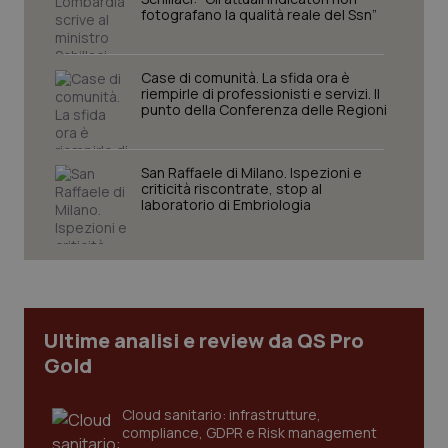
fotografano la qualità reale del Ssn”
Case di comunità. La sfida ora è
riempirle di professionisti e servizi. Il
punto della Conferenza delle Regioni
San Raffaele di Milano. Ispezioni e
criticità riscontrate, stop al
laboratorio di Embriologia
tracking-sites-ironfish-
www.quotidianosanita.it
4
tracking-enable
settim
2 gior
tracking-sites-ironfish-
www.quotidianosanita.it
4
session-id
settim
Ultime analisi e review da QS Pro
2 gior
Gold
Cloud sanitario: infrastrutture,
compliance, GDPR e Risk management
_ga
1 anno
Google LLC
mes