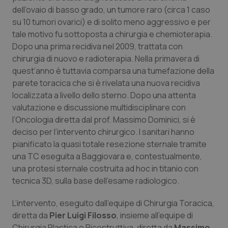
Valle D’Aosta
Oncodermatologia
dell’ovaio di basso grado, un tumore raro (circa 1 caso
su 10 tumori ovarici) e di solito meno aggressivo e per
Veneto
Oncoematologia
tale motivo fu sottoposta a chirurgia e chemioterapia.
Dopo una prima recidiva nel 2009, trattata con
Oncologia & Nutrizione
chirurgia di nuovo e radioterapia. Nella primavera di
quest’anno è tuttavia comparsa una tumefazione della
Psoriasi & pelle
parete toracica che si è rivelata una nuova recidiva
localizzata a livello dello sterno. Dopo una attenta
Quotidiano Cardiologia
valutazione e discussione multidisciplinare con
l’Oncologia diretta dal prof. Massimo Dominici, si è
deciso per l’intervento chirurgico. I sanitari hanno
Quotidiano Chirurgia
pianificato la quasi totale resezione sternale tramite
una TC eseguita a Baggiovara e, contestualmente,
Quotidiano Oncologia
una protesi sternale costruita ad hoc in titanio con
tecnica 3D, sulla base dell’esame radiologico.
Quotidiano Pediatria
L’intervento, eseguito dall’equipe di Chirurgia Toracica,
Rene & patologie urogenitali
diretta da
Pier Luigi Filosso
, insieme all’equipe di
Chirurgia Plastica e Ricostruttiva, diretta da
Massimo