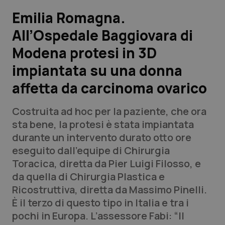
Emilia Romagna.
Scienza e Farmaci
All’Ospedale Baggiovara di
Modena protesi in 3D
Studi e Analisi
impiantata su una donna
Lettere al direttore
affetta da carcinoma ovarico
Edizioni Regionali
Costruita ad hoc per la paziente, che ora
sta bene, la protesi è stata impiantata
QS Pro
durante un intervento durato otto ore
eseguito dall’equipe di Chirurgia
Professionisti Sanitari.AI
Toracica, diretta da Pier Luigi Filosso, e
da quella di Chirurgia Plastica e
Abruzzo
QS Pro Gold
Ricostruttiva, diretta da Massimo Pinelli.
È il terzo di questo tipo in Italia e tra i
QS Club
Newsletter
Basilicata
Artrite & artrosi
pochi in Europa. L’assessore Fabi: “Il