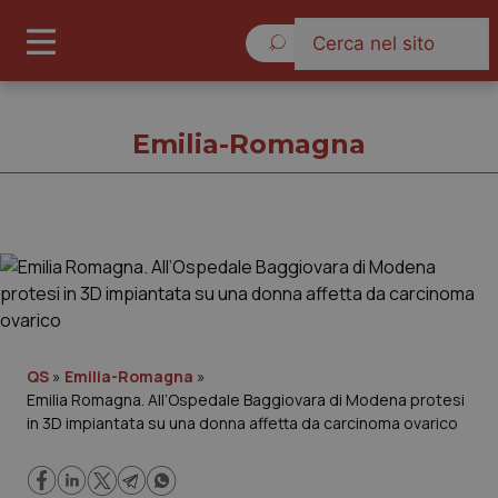
Venerdì 7 Agosto 2026
Emilia-Romagna
Emilia-Romagna
Cronache
Governo e Parlamento
QS
»
Emilia-Romagna
»
Emilia Romagna. All’Ospedale Baggiovara di Modena protesi
in 3D impiantata su una donna affetta da carcinoma ovarico
Regioni e Asl
Lavoro e Professioni