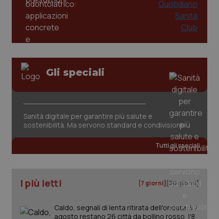
PHPSESSID
Sessio
PHP.net
www.quotidianosanita.it
Gli speciali
Sanità digitale per garantire più salute e
sostenibilità. Ma servono standard e condivisione
Tutti gli speciali
I più letti
[7 giorni]
[30 giorni]
_ga_KM60CM4NPH
.quotidianosanita.it
1 anno
mes
Caldo, segnali di lenta ritirata dell'ondata: il 7
agosto restano 26 città da bollino rosso, l'8