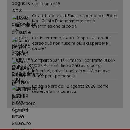
scendono a 19
Covid. Il silenzio di Fauci e il perdono di Biden.
Ma il Quinto Emendamento non è
un’ammissione di colpa
Caldo estremo, FADOI: “Sopra i 40 gradi il
corpo può non riuscire più a disperdere il
Fornitore
/
Nome
Scadenza
Descrizion
calore”
Dominio
Nome
Fornitore
/
Dominio
Scadenza
Des
_ga_0VMQEQKQ1N
.quotidianosanita.it
1 anno 1
Questo
Comparto Sanità. Firmato il contratto 2025-
mese
cookie
VISITOR_INFO1_LIVE
5 mesi 4
Que
Google LLC
2027. Aumenti fino a 240 euro per gli
viene
settimane
imp
.youtube.com
utilizzato
You
infermieri, arriva il capitolo sull'IA e nuove
da Google
ten
tutele per il personale
Analytics
pre
per
del
mantener
Eclissi solare del 12 agosto 2026, come
vid
lo stato
inco
osservarla in sicurezza
della
può
sessione.
det
vis
web
uti
nuo
ver
dell
You