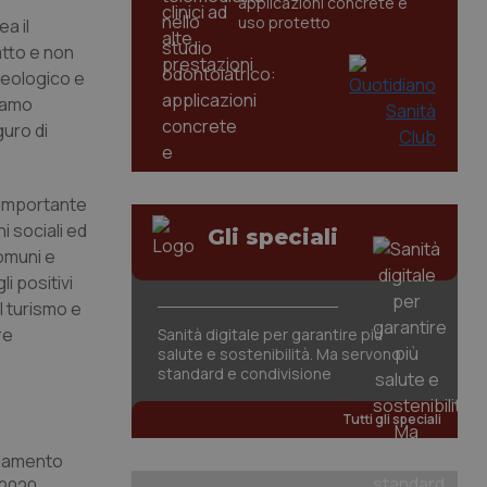
applicazioni concrete e
uso protetto
a il
atto e non
geologico e
tiamo
uro di
o importante
 sociali ed
Gli speciali
comuni e
i positivi
l turismo e
re
Sanità digitale per garantire più
salute e sostenibilità. Ma servono
standard e condivisione
Tutti gli speciali
nziamento