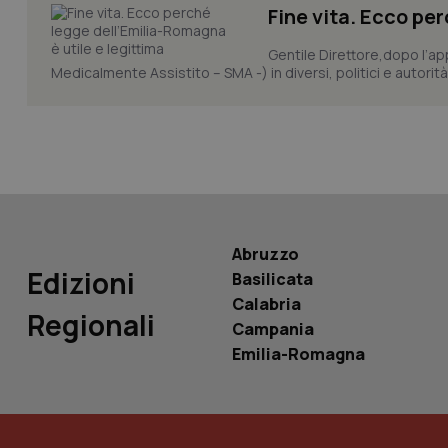
Fine vita. Ecco pe
Gentile Direttore,dopo l’ap
Medicalmente Assistito – SMA -) in diversi, politici e autorità
Nome
Nome
VISITOR_INFO1_LIV
_ga_0VMQEQKQ1N
__Secure-YNID
Abruzzo
Edizioni
Basilicata
YSC
Calabria
Regionali
Campania
__Secure-
ROLLOUT_TOKEN
Emilia-Romagna
tracking-sites-
ironfish-tracking-
named-enable