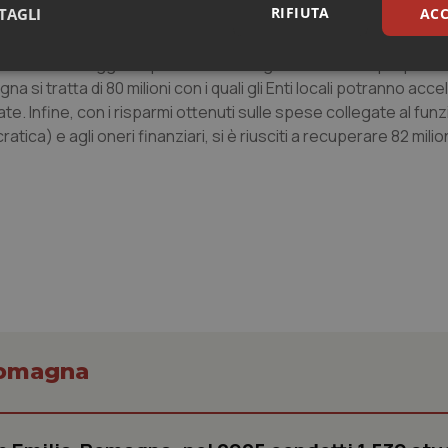
RIFIUTA
TAGLI
ACC
, attraverso un’importante azione di mediazione e confronto, 
(di cui 20 dal mancato gettito sull’Irap e 41 dalla mancata riduzio
a cedere maggiori spazi finanziari agli Enti locali del proprio te
sari
Statistici
Mar
a si tratta di 80 milioni con i quali gli Enti locali potranno acce
te. Infine, con i risparmi ottenuti sulle spese collegate al fu
atica) e agli oneri finanziari, si è riusciti a recuperare 82 milio
Necessari
Statistici
Marketing
tribuiscono a rendere fruibile il sito web abilitandone funzionalità di base quali la nav
protette del sito. Il sito web non è in grado di funzionare correttamente senza questi coo
Fornitore
/
Dominio
Scadenza
Descrizione
METADATA
5 mesi 4
Questo cookie viene utilizzato p
YouTube
settimane
scelte di consenso e privacy dell'
.youtube.com
interazione con il sito. Registra i
-Romagna
del visitatore riguardo a varie pol
impostazioni sulla privacy, garan
preferenze siano onorate nelle se
nt
5 mesi 3
Questo cookie viene utilizzato da
CookieScript
settimane
Script.com per ricordare le pref
www.quotidianosanita.it