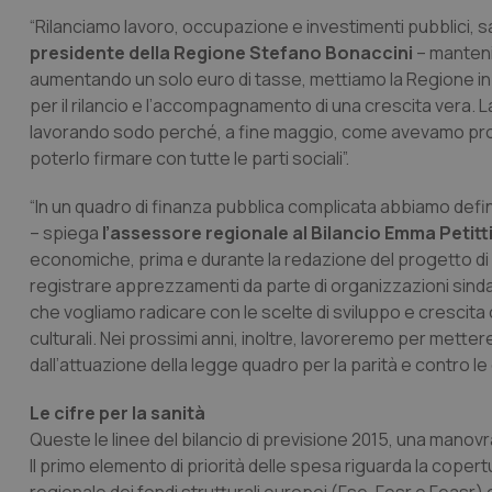
“Rilanciamo lavoro, occupazione e investimenti pubblici, s
presidente della Regione Stefano Bonaccini
– manteni
aumentando un solo euro di tasse, mettiamo la Regione in c
per il rilancio e l’accompagnamento di una crescita vera. L
lavorando sodo perché, a fine maggio, come avevamo promes
poterlo firmare con tutte le parti sociali”.
“In un quadro di finanza pubblica complicata abbiamo defin
– spiega
l’assessore regionale al Bilancio Emma Petitti
economiche, prima e durante la redazione del progetto di le
registrare apprezzamenti da parte di organizzazioni sindaca
che vogliamo radicare con le scelte di sviluppo e crescita
culturali. Nei prossimi anni, inoltre, lavoreremo per metter
dall’attuazione della legge quadro per la parità e contro le 
Le cifre per la sanità
Queste le linee del bilancio di previsione 2015, una manovra 
Il primo elemento di priorità delle spesa riguarda la copert