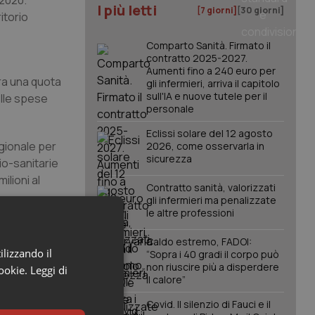
-2020.
I più letti
[7 giorni]
[30 giorni]
itorio
Comparto Sanità. Firmato il
contratto 2025-2027.
Aumenti fino a 240 euro per
ura una quota
gli infermieri, arriva il capitolo
sull'IA e nuove tutele per il
elle spese
personale
Eclissi solare del 12 agosto
egionale per
2026, come osservarla in
sicurezza
io-sanitarie
ilioni al
Contratto sanità, valorizzati
gli infermieri ma penalizzate
le altre professioni
Caldo estremo, FADOI:
 contributo
ilizzando il
“Sopra i 40 gradi il corpo può
li effetti
non riuscire più a disperdere
cookie.
Leggi di
i”, spiega la
il calore”
Covid. Il silenzio di Fauci e il