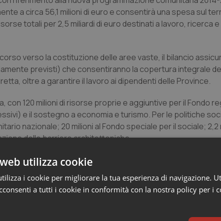
r) con riferimento alla nuova programmazione comunitaria 2014
e a circa 56,1 milioni di euro e consentirà una spesa sul terr
sorse totali per 2,5 miliardi di euro destinati a lavoro, ricerca e
rcorso verso la costituzione delle aree vaste, il bilancio assic
dinariamente previsti) che consentiranno la copertura integrale d
tta, oltre a garantire il lavoro ai dipendenti delle Province.
na, con 120 milioni di risorse proprie e aggiuntive per il Fondo r
essivi) e il sostegno a economia e turismo. Per le politiche soc
ario nazionale; 20 milioni al Fondo speciale per il sociale; 2,2 m
inazione delle barriere architettoniche.
web utilizza cookie
ocata l’approvazione della legge di stabilità 2015 ha richiesto un
ilizza i cookie per migliorare la tua esperienza di navigazione. Ut
le Regioni, i 4 miliardi previsti per quest’anno si sono aggiunti ag
consenti a tutti i cookie in conformità con la nostra policy per i 
dotto minori trasferimenti complessivamente pari a 5,7 miliard