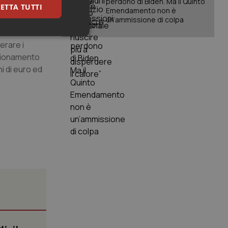
perdono di Biden. Ma il Quinto
ETTA TUTTI
i tagli
Emendamento non è
ne dei fondi
un’ammissione di colpa
rritorio
keting
lerare i
nzionamento
ni di euro ed
igazione sulle pagine
kie.
er memorizzare le
utente per la loro
 dati sul consenso
itiche e
tendo che le loro
ssioni future.
l servizio Cookie-
erenze di consenso