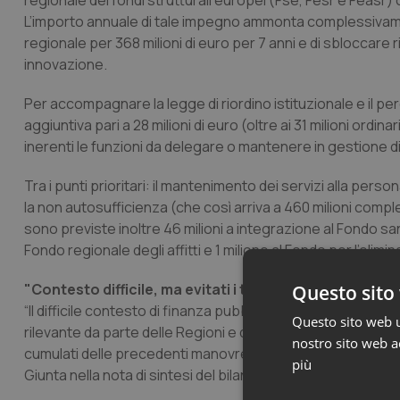
regionale dei fondi strutturali europei (Fse, Fesr e Feas
L’importo annuale di tale impegno ammonta complessivament
regionale per 368 milioni di euro per 7 anni e di sbloccare ri
innovazione.
Per accompagnare la legge di riordino istituzionale e il pe
aggiuntiva pari a 28 milioni di euro (oltre ai 31 milioni or
inerenti le funzioni da delegare o mantenere in gestione dire
Tra i punti prioritari: il mantenimento dei servizi alla perso
la non autosufficienza (che così arriva a 460 milioni compl
sono previste inoltre 46 milioni a integrazione al Fondo sanit
Fondo regionale degli affitti e 1 milione al Fondo per l’elim
"Contesto difficile, ma evitati i tagli ai servizi
"
Questo sito 
“Il difficile contesto di finanza pubblica nel quale si è coll
Questo sito web ut
rilevante da parte delle Regioni e degli enti locali. Per le so
nostro sito web ac
cumulati delle precedenti manovre di rientro che hanno pro
più
Giunta nella nota di sintesi del bilancio.