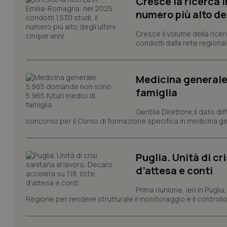
Cresce la ricerca i
numero più alto de
tracking-sites-ironf
Cresce il volume della ricer
tracking-enable
condotti dalla rete regionale
tracking-sites-ironf
session-id
Medicina generale
famiglia
_ga
Gentile Direttore,il dato di
concorso per il Corso di formazione specifica in medicina ge
Puglia. Unità di cri
PHPSESSID
d’attesa e conti
Prima riunione, ieri in Pugli
Regione per rendere strutturale il monitoraggio e il controllo 
_ga_KM60CM4NPH