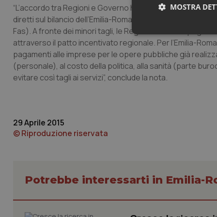
MOSTRA DET
“L’accordo tra Regioni e Governo ha permesso di contenere
diretti sul bilancio dell’Emilia-Romagna a 61 milioni di euro 
Fas). A fronte dei minori tagli, le Regioni si sono impegnate 
Neces
attraverso il patto incentivato regionale. Per l’Emilia-Romagn
pagamenti alle imprese per le opere pubbliche già realizza
(personale), al costo della politica, alla sanità (parte burocr
evitare così tagli ai servizi”, conclude la nota.
29 Aprile 2015
I cookie necessari con
e l'accesso alle aree 
© Riproduzione riservata
Nome
VISITOR_PRIVACY_
Potrebbe interessarti in Emilia
CookieScriptConse