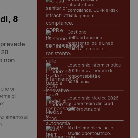
infrastrutture,
compliance, GDPR e Risk
management
di, 8
Gestione
dell'Ipertensione
i prevede
resistente: dalle Linee
Guida alle terapie
120
innovative
do non
Leadership Infermieristica
2026: nuovi modelli di
responsabilità e
autonomia
 che si
erma gli
Leadership Medica 2026:
e”.
guidare team clinici ad
alte prestazioni
nanziamento ai
e
AI e telemedicina nello
studio odontoiatrico: