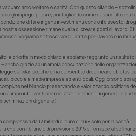
alvaguardiamo welfare e sanità. Con questo bilancio – sottoline
amo gli impegni presi e, pur tagliando come nessun altro ha f
ondizione di fare ingenti investimenti contro il dissesto idro
a nostra ossessione rimane quella di creare posti di lavoro. S
so, vogliamo sottoscrivere il patto per il lavoro e io mi aug
ito le priorità in modo chiaro e abbiamo raggiunto un risultat
 –
anche grazie ad un’ampia consultazione delle organizzazioni
gge sul bilancio, che ci ha consentito di delineare obiettivi 
li, piccole e medie imprese ed enti locali. Oggi ci sono spiragl
 compiute nel bilancio preservando e valorizzando politiche de
e in campo interventi per realizzare politiche di genere, a parti
discriminazioni di genere”.
complessiva da 12 miliardi di euro di cui 8 solo per la sanità.
ura che con il bilancio di previsione 2015 si fornisce al cofina