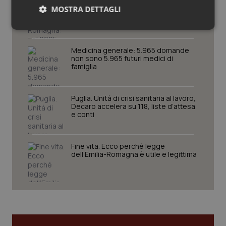
Cresce la ricerca in Emilia-Romagna:
MOSTRA DETTAGLI
nel 2025 condotti 1.530 studi, il
numero più alto degli ultimi cinque
anni
Necessari
Statistici
Marketing
Medicina generale: 5.965 domande
non sono 5.965 futuri medici di
famiglia
Puglia. Unità di crisi sanitaria al lavoro,
Necessari
Statistici
Marketing
Decaro accelera su 118, liste d’attesa
e conti
I cookie necessari contribuiscono a rendere fruibile il
sito web abilitandone funzionalità di base quali la
navigazione sulle pagine e l'accesso alle aree
protette del sito. Il sito web non è in grado di
Fine vita. Ecco perché legge
funzionare correttamente senza questi cookie.
dell’Emilia-Romagna è utile e legittima
Nome
Fornitore
/
Dominio
Scaden
VISITOR_PRIVACY_METADATA
5 mesi
YouTube
settim
.youtube.com