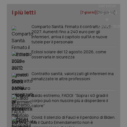
I più letti
[7 giorni]
[30 giorni]
Comparto Sanità. Firmato il contratto 2025-
2027. Aumenti fino a 240 euro per gli
infermieri, arriva il capitolo sull'IA e nuove
tutele per il personale
Eclissi solare del 12 agosto 2026, come
osservarla in sicurezza
Contratto sanità, valorizzati gli infermieri ma
penalizzate le altre professioni
PHPSESSID
Sessio
PHP.net
Caldo estremo, FADOI: “Sopra i 40 gradi il
www.quotidianosanita.it
corpo può non riuscire più a disperdere il
calore”
Covid. Il silenzio di Fauci e il perdono di Biden.
Ma il Quinto Emendamento non è