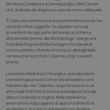
Calabria
Asma & BPCO
Struttura Complessa di Dermatologia e Skin Cancer
Unit, dedicata alla diagnosi e cura dei tumori della pelle.
Campania
Car-T
“È stata una commissione di esperti internazionali che,
secondo criteri oggettivi, ha valutato curricula
Emilia-Romagna
Colesterolo & coronaropatie
provenienti da ogni parte del mondo a conferire
all’unanimità il premio alla dermatologa”, spiega una
Friuli Venezia Giulia
Dermatite Atopica
nota della Regione Emilia Romagna che plaude al
riconoscimento ottenuto e fornisce i dettagli della
Lazio
Diabete & glucometri
carriera che ha portato Caterina Longo a questo
premio.
Liguria
Disturbi dell’umore
Laureata in Medicina e Chirurgia e specializzata in
Dermatologia presso l’Università di Modena con il
Lombardia
Dolore
massimo dei voti, Caterina Longo ha trascorso un
anno negli Stati Uniti presso la prestigiosa George
Marche
Donna & Salute
Mason University in Virginia. Nella esperienza
americana è stata oggetto di approfondimento la
Molise
Epatiti
proteomica, la scienza che identifica e studia la