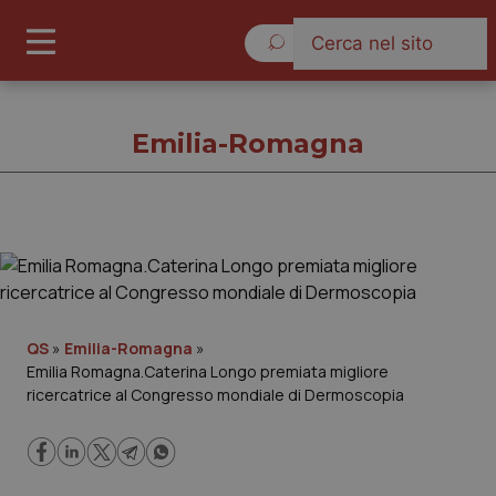
Giovedì 6 Agosto 2026
Emilia-Romagna
Emilia-Romagna
Cronache
QS
»
Emilia-Romagna
»
Emilia Romagna.Caterina Longo premiata migliore
Governo e Parlamento
ricercatrice al Congresso mondiale di Dermoscopia
Regioni e Asl
Lavoro e Professioni