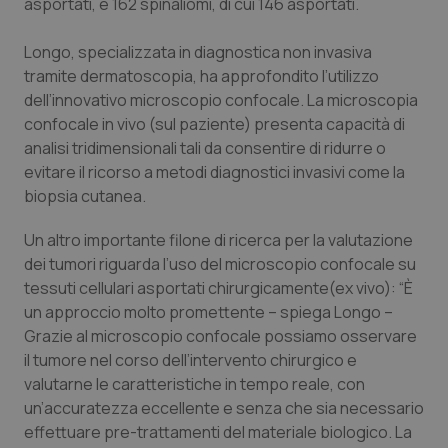
Valle D’Aosta
Oncodermatologia
asportati, e 162 spinaliomi, di cui 146 asportati.
Longo, specializzata in diagnostica non invasiva
Veneto
Oncoematologia
tramite dermatoscopia, ha approfondito l’utilizzo
dell’innovativo microscopio confocale. La microscopia
Oncologia & Nutrizione
confocale in vivo (sul paziente) presenta capacità di
analisi tridimensionali tali da consentire di ridurre o
Psoriasi & pelle
evitare il ricorso a metodi diagnostici invasivi come la
biopsia cutanea.
Quotidiano Cardiologia
Un altro importante filone di ricerca per la valutazione
Quotidiano Chirurgia
dei tumori riguarda l’uso del microscopio confocale su
tessuti cellulari asportati chirurgicamente(ex vivo): “È
un approccio molto promettente – spiega Longo –
Quotidiano Oncologia
Grazie al microscopio confocale possiamo osservare
il tumore nel corso dell’intervento chirurgico e
Quotidiano Pediatria
valutarne le caratteristiche in tempo reale, con
un’accuratezza eccellente e senza che sia necessario
Rene & patologie urogenitali
effettuare pre-trattamenti del materiale biologico. La