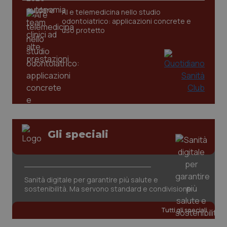
AI e telemedicina nello studio
odontoiatrico: applicazioni concrete e
tracking-sites-ironfish-
www.quotidianosanita.it
4
tracking-enable
settim
uso protetto
2 gior
tracking-sites-ironfish-
www.quotidianosanita.it
4
session-id
settim
2 gior
Gli speciali
_ga
1 anno
Google LLC
mes
.quotidianosanita.it
Sanità digitale per garantire più salute e
sostenibilità. Ma servono standard e condivisione
Tutti gli speciali