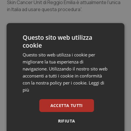
Skin Cancer Unit di Reggio Emilia è attualmente l’unica
Salute orale & impianti
in Italia ad usare questa procedura”.
Sangue & coagulazione
Questo sito web utilizza
Tiroide
cookie
07 Maggio 2015
Tumore al seno
Questo sito web utilizza i cookie per
© Riproduzione riservata
migliorare la tua esperienza di
Tumore ovarico
navigazione. Utilizzando il nostro sito web
acconsenti a tutti i cookie in conformità
Tumori del Polmone & Testa Collo
con la nostra policy per i cookie.
Leggi di
più
Tumori gastrointestinali
Potrebbe interessarti in
ACCETTA TUTTI
Emilia-Romagna
Ulcera & Reflusso
RIFIUTA
Vaccini