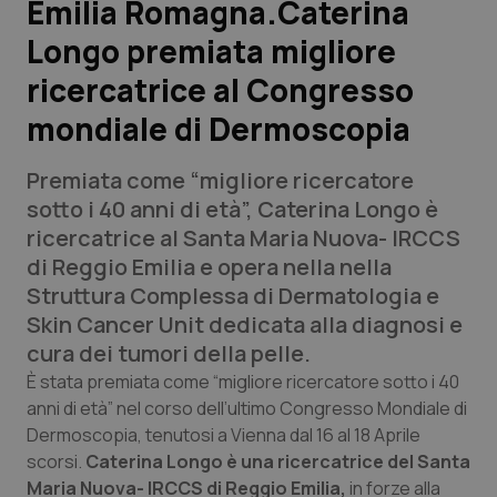
Emilia Romagna.Caterina
Longo premiata migliore
Scienza e Farmaci
ricercatrice al Congresso
Studi e Analisi
mondiale di Dermoscopia
Lettere al direttore
Premiata come “migliore ricercatore
sotto i 40 anni di età”, Caterina Longo è
Edizioni Regionali
ricercatrice al Santa Maria Nuova- IRCCS
di Reggio Emilia e opera nella nella
QS Pro
Struttura Complessa di Dermatologia e
Skin Cancer Unit dedicata alla diagnosi e
Professionisti Sanitari.AI
cura dei tumori della pelle.
È stata premiata come “migliore ricercatore sotto i 40
Abruzzo
QS Pro Gold
anni di età” nel corso dell’ultimo Congresso Mondiale di
Dermoscopia, tenutosi a Vienna dal 16 al 18 Aprile
QS Club
Newsletter
Basilicata
Artrite & artrosi
scorsi.
Caterina Longo è una ricercatrice del Santa
Maria Nuova- IRCCS di Reggio Emilia,
in forze alla