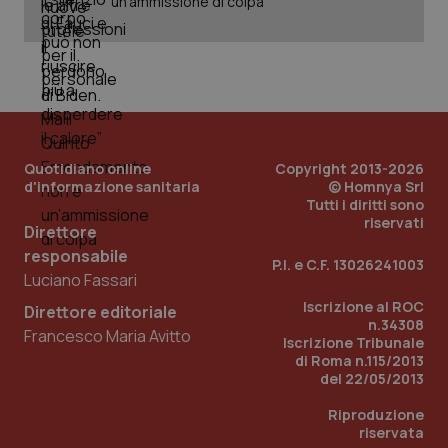
un’ammissione di colpa
Quotidiano online
Copyright 2013-2026
d'informazione sanitaria
© Homnya Srl
Tutti i diritti sono
riservati
Direttore
_ga_KM60CM4NPH
.quotidianosanita.it
1 anno
responsabile
mes
P.I. e C.F. 13026241003
Luciano Fassari
Iscrizione al ROC
Direttore editoriale
n.34308
Francesco Maria Avitto
Iscrizione Tribunale
di Roma n.115/2013
del 22/05/2013
Riproduzione
riservata
Fornitore
/
Nome
Scadenza
Descrizion