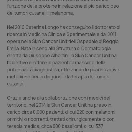
funzione delle proteine in relazione al più pericoloso
Piemonte
HIV
dei tumori cutanei: il melanoma.
Provincia Autonoma di Bolzano
Infezioni & Febbre
Nel 2010 Caterina Longo ha conseguito il dottorato di
ricerca in Medicina Clinica e Sperimentale e dal 2011
Provincia Autonoma di Trento
Ipertensione & Scompenso
opera nella Skin Cancer Unit dell’Ospedale di Reggio
Emilia. Nata in seno alla Struttura di Dermatologia
diretta da Giuseppe Albertini, la Skin Cancer Unit ha
Puglia
Malattie rare
l’obiettivo di offrire al paziente il massimo della
potenzialità diagnostica, utilizzando le più innovative
Sardegna
Malattia di Crohn & Rettocolite Ulcerosa
metodiche per la diagnosi e la terapia dei tumori
cutanei.
Sicilia
Neuroscienze & patologie neurodegenerative
Grazie anche alla collaborazione con i medici del
Toscana
Obesità
territorio, nel 2014 la Skin Cancer Unit ha preso in
carico circa 8.000 pazienti, di cui 220 con melanomi
Umbria
Oftalmologia
primitivi o ricorrenti, trattati chirurgicamente o con
terapia medica, circa 800 basaliomi, di cui 337