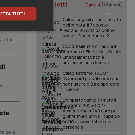
I più letti
[7 giorni]
[30 giorni]
ETTA TUTTI
, il
Caldo, segnali di lenta ritirata
dell'ondata: il 7 agosto
restano 26 città da bollino
keting
rosso, l'8 scendono a 21
li studi
Covid. Il silenzio di Fauci e il
perdono di Biden. Ma il Quinto
Emendamento non è
un’ammissione di colpa
di
Caldo estremo, FADOI:
“Sopra i 40 gradi il corpo può
non riuscire più a disperdere
al
igazione sulle pagine
il calore”
kie.
Comparto Sanità. Firmato il
contratto 2025-2027.
er memorizzare le
Aumenti fino a 240 euro per
iste
utente per la loro
gli infermieri, arriva il capitolo
 dati sul consenso
itiche e
sull'IA e nuove tutele per il
tendo che le loro
personale
ssioni future.
nte della