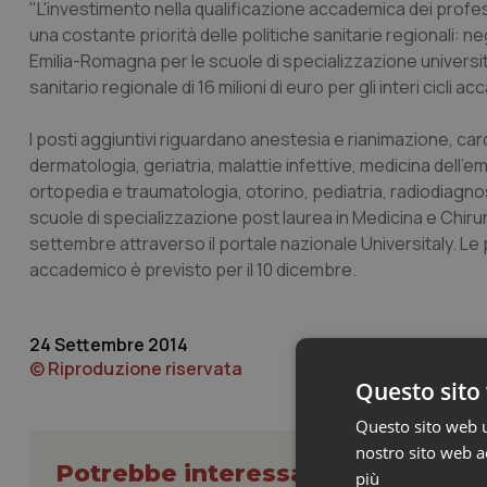
"L'investimento nella qualificazione accademica dei profess
una costante priorità delle politiche sanitarie regionali: neg
Emilia-Romagna per le scuole di specializzazione universit
sanitario regionale di 16 milioni di euro per gli interi cicli ac
I posti aggiuntivi riguardano anestesia e rianimazione, card
dermatologia, geriatria, malattie infettive, medicina dell
ortopedia e traumatologia, otorino, pediatria, radiodiagnos
scuole di specializzazione post laurea in Medicina e Chiru
settembre attraverso il portale nazionale Universitaly. Le p
accademico è previsto per il 10 dicembre.
24 Settembre 2014
© Riproduzione riservata
Questo sito 
Questo sito web ut
nostro sito web ac
Potrebbe interessarti in Emilia
più