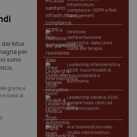
infrastrutture,
compliance, GDPR e Risk
management
ndi
Gestione
dell'Ipertensione
 dal Miur
resistente: dalle Linee
Guida alle terapie
omagna per
innovative
ivi sono
Leadership Infermieristica
mico,
2026: nuovi modelli di
responsabilità e
autonomia
ile grazie a
 in base al
Leadership Medica 2026:
guidare team clinici ad
alte prestazioni
no
AI e telemedicina nello
studio odontoiatrico: