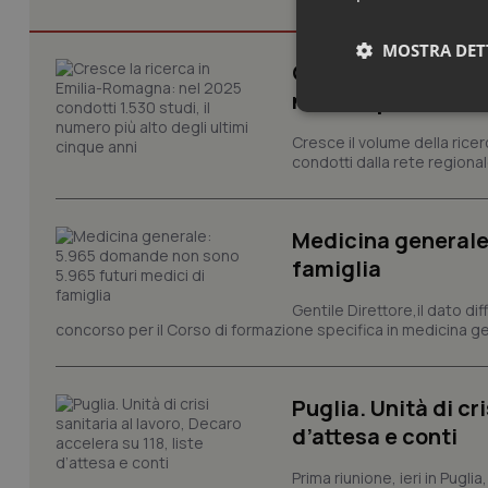
MOSTRA DET
Cresce la ricerca i
numero più alto de
Neces
Cresce il volume della ricer
condotti dalla rete regionale
Medicina generale
famiglia
Gentile Direttore,il dato di
I cookie necessari con
e l'accesso alle aree 
concorso per il Corso di formazione specifica in medicina ge
Nome
VISITOR_PRIVACY_
Puglia. Unità di cri
d’attesa e conti
Prima riunione, ieri in Pugli