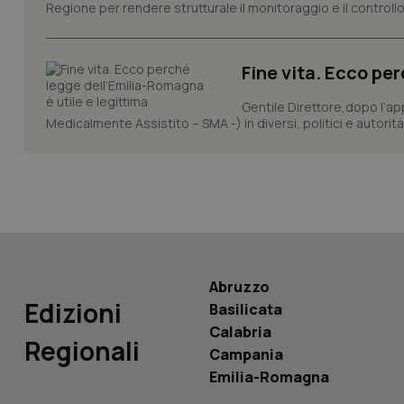
Regione per rendere strutturale il monitoraggio e il controllo 
CookieScriptConse
Fine vita. Ecco pe
tracking-sites-ironf
tracking-enable
Gentile Direttore,dopo l’ap
Medicalmente Assistito – SMA -) in diversi, politici e autorità
tracking-sites-ironf
session-id
_ga
Abruzzo
Edizioni
Basilicata
PHPSESSID
Calabria
Regionali
Campania
Emilia-Romagna