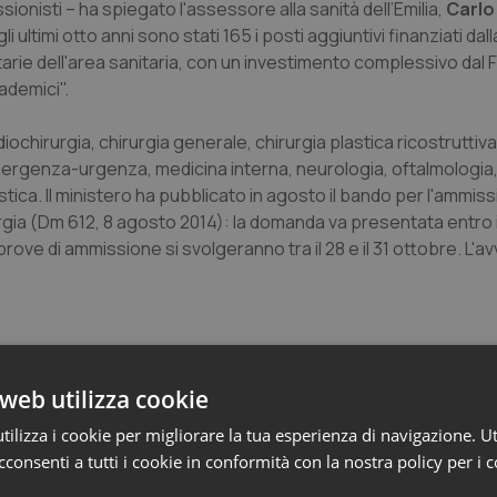
ionisti – ha spiegato l'assessore alla sanità dell’Emilia,
Carlo
li ultimi otto anni sono stati 165 i posti aggiuntivi finanziati da
arie dell'area sanitaria, con un investimento complessivo dal
cademici".
iochirurgia, chirurgia generale, chirurgia plastica ricostruttiva
'emergenza-urgenza, medicina interna, neurologia, oftalmologia
tica. Il ministero ha pubblicato in agosto il bando per l'ammiss
rgia (Dm 612, 8 agosto 2014): la domanda va presentata entro i
rove di ammissione si svolgeranno tra il 28 e il 31 ottobre. L'av
web utilizza cookie
ilizza i cookie per migliorare la tua esperienza di navigazione. Ut
consenti a tutti i cookie in conformità con la nostra policy per i 
-Romagna