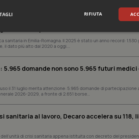
RIFIUTA
TAGLI
ACC
n Emilia-Romagna: nel 2025 condotti 1.530 studi
gli ultimi cinque anni
sari
Statistici
Mar
ca sanitaria in Emilia-Romagna. Il 2025 è stato un anno record: 1.530 g
, il dato più alto dal 2020 a oggi....
: 5.965 domande non sono 5.965 futuri medici 
Necessari
Statistici
Marketing
ffuso il 31 luglio merita attenzione: 5.965 domande di partecipazione 
tribuiscono a rendere fruibile il sito web abilitandone funzionalità di base quali la nav
protette del sito. Il sito web non è in grado di funzionare correttamente senza questi coo
nerale 2026-2029, a fronte di 2.651 borse...
Fornitore
/
Dominio
Scadenza
Descrizione
METADATA
5 mesi 4
Questo cookie viene utilizzato p
YouTube
si sanitaria al lavoro, Decaro accelera su 118, l
settimane
scelte di consenso e privacy dell'
.youtube.com
interazione con il sito. Registra i
del visitatore riguardo a varie pol
impostazioni sulla privacy, garan
preferenze siano onorate nelle se
a, dell’unità di crisi sanitaria appena istituita con decreto del preside