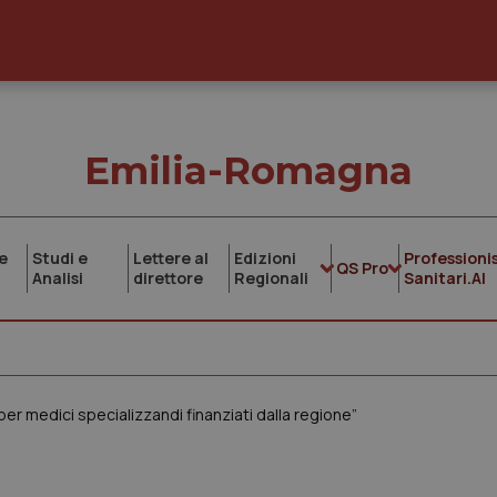
Emilia-Romagna
e
Studi e
Lettere al
Edizioni
Professionis
QS Pro
Analisi
direttore
Regionali
Sanitari.AI
per medici specializzandi finanziati dalla regione”