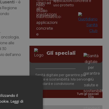
applicazioni concrete e
 Lusenti
– è
uso protetto
lla Regione
 Fondo
,
, oncologia,
ione alle
l 30
Gli speciali
vio dell'anno
Sanità digitale per garantire più
salute e sostenibilità. Ma servono
standard e condivisione
Tutti gli speciali
ilizzando il
cookie.
Leggi di