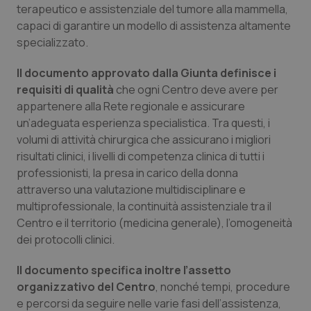
Valle D’Aosta
Oncodermatologia
terapeutico e assistenziale del tumore alla mammella,
capaci di garantire un modello di assistenza altamente
Veneto
Oncoematologia
specializzato.
Il documento approvato dalla Giunta definisce i
Oncologia & Nutrizione
requisiti di qualità
che ogni Centro deve avere per
appartenere alla Rete regionale e assicurare
Psoriasi & pelle
un’adeguata esperienza specialistica. Tra questi, i
volumi di attività chirurgica che assicurano i migliori
Quotidiano Cardiologia
risultati clinici, i livelli di competenza clinica di tutti i
professionisti, la presa in carico della donna
Quotidiano Chirurgia
attraverso una valutazione multidisciplinare e
multiprofessionale, la continuità assistenziale tra il
Quotidiano Oncologia
Centro e il territorio (medicina generale), l’omogeneità
dei protocolli clinici.
Quotidiano Pediatria
Il documento specifica inoltre l’assetto
organizzativo del Centro
, nonché tempi, procedure
Rene & patologie urogenitali
e percorsi da seguire nelle varie fasi dell’assistenza,