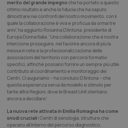
merito del grande impegno
che ha portato a questo
ottimo risultato e anche la fiducia che ha saputo
Piemonte
HIV
dimostrare nei confronti del nostro movimento, con il
quale la collaborazione è viva e proficua da ormai tre
Provincia Autonoma di Bolzano
Infezioni & Febbre
anni”, ha aggiunto Rosanna D’Antona, presidente di
Europa Donna Italia. “Una collaborazione che è nostra
Provincia Autonoma di Trento
Ipertensione & Scompenso
intenzione proseguire, nel favorire ancora di più la
messa in rete e la professionalizzazione delle
Puglia
Malattie rare
associazioni del territorio con percorsi formativi
specifici, affinché possano fornire un sempre più utile
Sardegna
Malattia di Crohn & Rettocolite Ulcerosa
contributo al coordinamento e monitoraggio dei
Centri. Ci auguriamo – ha concluso D’Antona – che
Sicilia
Neuroscienze & patologie neurodegenerative
questa esperienza serva da modello e stimolo per
tante altre Regioni, dove le Breast Unit stentano
ancora a decollare”.
Toscana
Obesità
La nuova rete attivata in Emilia Romagna ha come
Umbria
Oftalmologia
snodi cruciali
i Centri di senologia, strutture che
operano all’interno del percorso diagnostico,