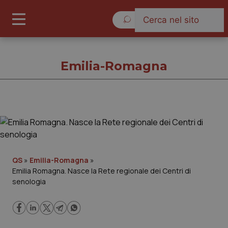
Domenica 9 Agosto 2026
Emilia-Romagna
Emilia-Romagna
Cronache
QS
»
Emilia-Romagna
»
Emilia Romagna. Nasce la Rete regionale dei Centri di
Governo e Parlamento
senologia
Regioni e Asl
Lavoro e Professioni