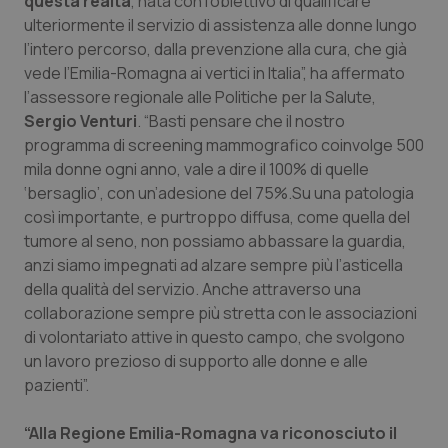
questa realtà
, nata con l’obiettivo di qualificare
Calabria
Asma & BPCO
ulteriormente il servizio di assistenza alle donne lungo
l’intero percorso, dalla prevenzione alla cura, che già
Campania
Car-T
vede l’Emilia-Romagna ai vertici in Italia”, ha affermato
l’assessore regionale alle Politiche per la Salute,
Emilia-Romagna
Colesterolo & coronaropatie
Sergio Venturi
. “Basti pensare che il nostro
programma di screening mammografico coinvolge 500
mila donne ogni anno, vale a dire il 100% di quelle
Friuli Venezia Giulia
Dermatite Atopica
‘bersaglio’, con un’adesione del 75%.Su una patologia
così importante, e purtroppo diffusa, come quella del
Lazio
Diabete & glucometri
tumore al seno, non possiamo abbassare la guardia,
anzi siamo impegnati ad alzare sempre più l’asticella
Liguria
Disturbi dell’umore
della qualità del servizio. Anche attraverso una
collaborazione sempre più stretta con le associazioni
Lombardia
Dolore
di volontariato attive in questo campo, che svolgono
un lavoro prezioso di supporto alle donne e alle
Marche
Donna & Salute
pazienti”.
Molise
Epatiti
“Alla Regione Emilia-Romagna va riconosciuto il