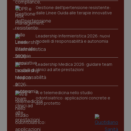
Gestione dell'Ipertensione resistente:
dalle Linee Guida alle terapie innovative
Leadership Infermieristica 2026: nuovi
modelli di responsabilità e autonomia
tracking-sites-ironfish-
www.quotidianosanita.it
4
tracking-enable
settim
2 gior
Leadership Medica 2026: guidare team
clinici ad alte prestazioni
tracking-sites-ironfish-
www.quotidianosanita.it
4
AI e telemedicina nello studio
session-id
settim
2 gior
odontoiatrico: applicazioni concrete e
uso protetto
_ga
1 anno
Google LLC
mes
.quotidianosanita.it