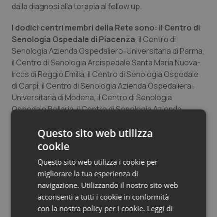
dalla diagnosi alla terapia al follow up.
Salute orale & impianti
I dodici centri membri della Rete sono: il Centro di
Sangue & coagulazione
Senologia Ospedale di Piacenza
, il Centro di
Senologia Azienda Ospedaliero-Universitaria di Parma,
Tiroide
il Centro di Senologia Arcispedale Santa Maria Nuova-
Irccs di Reggio Emilia, il Centro di Senologia Ospedale
di Carpi, il Centro di Senologia Azienda Ospedaliera-
Tumore al seno
Universitaria di Modena, il Centro di Senologia
Ospedale Bellaria, il Centro di Senologia Azienda
Tumore ovarico
Ospedaliera-Universitaria di Bologna, il Centro di
Questo sito web utilizza
Senologia Ospedale di Imola, il Centro di Senologia
Tumori del Polmone & Testa Collo
Azienda Ospedaliero-Universitaria di Ferrara, il Centro
cookie
di Senologia Ospedale di Ravenna, il Centro di
Tumori gastrointestinali
Questo sito web utilizza i cookie per
Senologia Ospedale di Forlì (in integrazione con Irccs-
migliorare la tua esperienza di
Irst di Meldola), il Centro di Senologia Ospedale
navigazione. Utilizzando il nostro sito web
Ulcera & Reflusso
Sant’Arcangelo di Romagna.
acconsenti a tutti i cookie in conformità
con la nostra policy per i cookie.
Leggi di
Vaccini