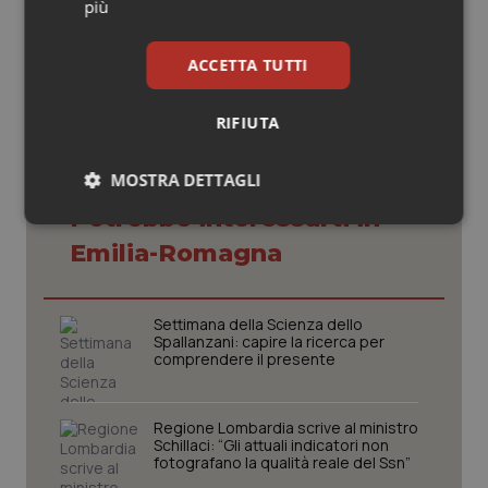
più
02 Maggio 2018
© Riproduzione riservata
ACCETTA TUTTI
RIFIUTA
MOSTRA DETTAGLI
Potrebbe interessarti in
Necessari
Statistici
Marketing
Emilia-Romagna
Settimana della Scienza dello
Spallanzani: capire la ricerca per
comprendere il presente
Necessari
Statistici
Marketing
I cookie necessari contribuiscono a rendere fruibile il
Regione Lombardia scrive al ministro
sito web abilitandone funzionalità di base quali la
Schillaci: “Gli attuali indicatori non
navigazione sulle pagine e l'accesso alle aree
fotografano la qualità reale del Ssn”
protette del sito. Il sito web non è in grado di