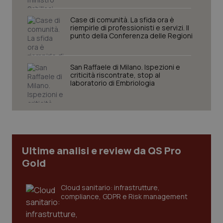
funzionare correttamente senza questi cookie.
Nome
Fornitore
/
Dominio
Scaden
Case di comunità. La sfida ora è
riempirle di professionisti e servizi. Il
VISITOR_PRIVACY_METADATA
5 mesi
YouTube
punto della Conferenza delle Regioni
settim
.youtube.com
San Raffaele di Milano. Ispezioni e
criticità riscontrate, stop al
laboratorio di Embriologia
Ultime analisi e review da QS Pro
Gold
Cloud sanitario: infrastrutture,
CookieScriptConsent
5 mesi
CookieScript
compliance, GDPR e Risk management
settim
www.quotidianosanita.it