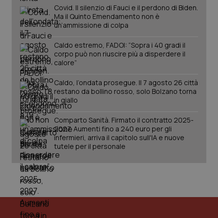
Covid. Il silenzio di Fauci e il perdono di Biden.
PHPSESSID
Sessio
PHP.net
Ma il Quinto Emendamento non è
www.quotidianosanita.it
un’ammissione di colpa
Caldo estremo, FADOI: “Sopra i 40 gradi il
corpo può non riuscire più a disperdere il
calore”
Caldo, l’ondata prosegue. Il 7 agosto 26 città
restano da bollino rosso, solo Bolzano torna
in giallo
Comparto Sanità. Firmato il contratto 2025-
2027. Aumenti fino a 240 euro per gli
infermieri, arriva il capitolo sull'IA e nuove
tutele per il personale
_ga_KM60CM4NPH
.quotidianosanita.it
1 anno
mes