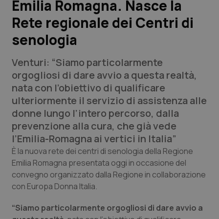
Emilia Romagna. Nasce la
Rete regionale dei Centri di
Scienza e Farmaci
senologia
Studi e Analisi
Venturi: “Siamo particolarmente
Lettere al direttore
orgogliosi di dare avvio a questa realtà,
nata con l’obiettivo di qualificare
Edizioni Regionali
ulteriormente il servizio di assistenza alle
donne lungo l’intero percorso, dalla
QS Pro
prevenzione alla cura, che già vede
l’Emilia-Romagna ai vertici in Italia”
Professionisti Sanitari.AI
È la nuova rete dei centri di senologia della Regione
Emilia Romagna presentata oggi in occasione del
convegno organizzato dalla Regione in collaborazione
Abruzzo
QS Pro Gold
con Europa Donna Italia.
QS Club
Newsletter
Basilicata
Artrite & artrosi
“Siamo particolarmente orgogliosi di dare avvio a