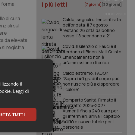
I più letti
e forma
[7 giorni]
[30 giorni]
lo di cura
Caldo, segnali di lenta ritirata
dell'ondata: il 7 agosto
nziali sul
restano 26 città da bollino
tere
rosso, l'8 scendono a 21
ata da elevata
Covid. Il silenzio di Fauci e il
 si registra
perdono di Biden. Ma il Quinto
Emendamento non è
un’ammissione di colpa
 competenza
Caldo estremo, FADOI:
resentano
“Sopra i 40 gradi il corpo può
nuto conto
ilizzando il
non riuscire più a disperdere
icato in
il calore”
cookie.
Leggi di
asi ogni 100
Comparto Sanità. Firmato il
metriosi
contratto 2025-2027.
ente connesso
Aumenti fino a 240 euro per
ETTA TUTTI
gli infermieri, arriva il capitolo
sull'IA e nuove tutele per il
personale
keting