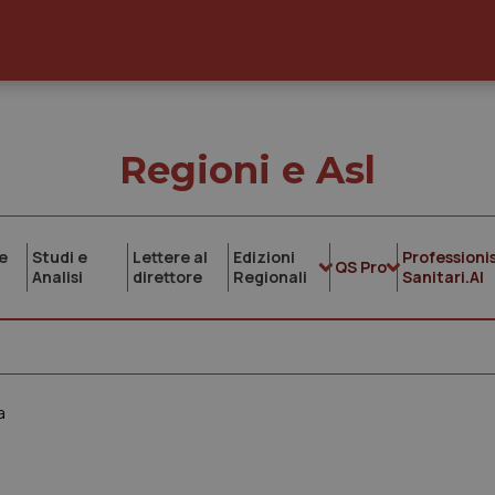
Regioni e Asl
e
Studi e
Lettere al
Edizioni
Professionis
QS Pro
Analisi
direttore
Regionali
Sanitari.AI
a