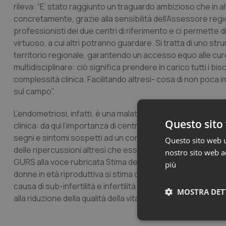
rileva: “E’ stato raggiunto un traguardo ambizioso che in 
concretamente, grazie alla sensibilità dell’Assessore regio
professionisti dei due centri di riferimento e ci permette d
virtuoso, a cui altri potranno guardare. Si tratta di uno st
territorio regionale, garantendo un accesso equo alle cur
multidisciplinare: ciò significa prendere in carico tutti i b
complessità clinica. Facilitando altresì- cosa di non poca 
sul campo”.
L’endometriosi, infatti, è una malattia che non sempre è 
Questo sito 
clinica: da qui l’importanza di centri specializzati ed il
segni e sintomi sospetti ad un corretto inquadramento dia
Questo sito web ut
delle ripercussioni altresì che essa ha sulla capacità ripr
nostro sito web ac
GURS alla voce rubricata Stima della Prevalenza in Sicilia 
più
donne in età riproduttiva si stima che siano circa 50 mila-8
causa di sub-infertilità e infertilità nel 40% -50% dei cas
MOSTRA DET
alla riduzione della qualità della vita e ai costi diretti – indirett
Neces