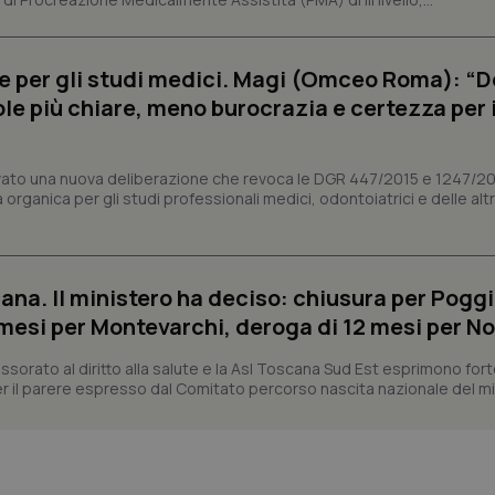
2 giorni
ish-
www.quotidianosanita.it
4
Questo cookie è impostato dall'a
settimane
assegnare un identificatore generi
2 giorni
e per gli studi medici. Magi (Omceo Roma): “
ole più chiare, meno burocrazia e certezza per 
1 anno 1
Questo nome di cookie è associa
Google LLC
mese
Universal Analytics, che è un a
.quotidianosanita.it
significativo del servizio di ana
utilizzato da Google. Questo cook
per distinguere utenti unici as
vato una nuova deliberazione che revoca le DGR 447/2015 e 1247/2
generato in modo casuale come i
organica per gli studi professionali medici, odontoiatrici e delle alt
cliente. È incluso in ogni richiest
sito e utilizzato per calcolare i dat
sessioni e campagne per i rapporti 
Sessione
Cookie generato da applicazioni 
PHP.net
linguaggio PHP. Si tratta di un id
www.quotidianosanita.it
generico utilizzato per mantenere 
ana. Il ministero ha deciso: chiusura per Poggi
sessione utente. Normalmente 
mesi per Montevarchi, deroga di 12 mesi per No
generato in modo casuale, il mod
utilizzato può essere specifico pe
buon esempio è mantenere uno s
sorato al diritto alla salute e la Asl Toscana Sud Est esprimono for
un utente tra le pagine.
 il parere espresso dal Comitato percorso nascita nazionale del min
.quotidianosanita.it
1 anno 1
Questo cookie viene utilizzato d
mese
per mantenere lo stato della ses