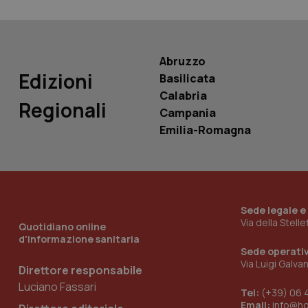
Nome
Nome
VISITOR_INFO1_LIV
_ga_0VMQEQKQ1N
Abruzzo
Edizioni
Basilicata
__Secure-YNID
Calabria
Regionali
Campania
Emilia-Romagna
YSC
__Secure-
ROLLOUT_TOKEN
Sede legale e
tracking-sites-
ironfish-tracking-
Via della Stell
Quotidiano online
named-enable
d'informazione sanitaria
Sede operati
Via Luigi Galva
Direttore responsabile
Luciano Fassari
Tel:
(+39) 06 
Email:
info@h