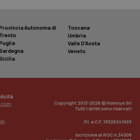
 tenere traccia
i Youtube incorporati
tics per mantenere
tore del sito web sta
ell'interfaccia di
Provincia Autonoma di
Toscana
Trento
Umbria
 tenere traccia
i Youtube incorporati
Puglia
Valle D’Aosta
tore del sito web sta
Sardegna
ell'interfaccia di
Veneto
Sicilia
 tenere traccia
r la gestione
one dell’esperienza
e per abilitare il
icità
loggato con identity
Copyright 2013-2026 © Homnya Srl
.com
Tutti i diritti sono riservati
om
P.I. e C.F. 13026241003
Iscrizione al ROC n.34308