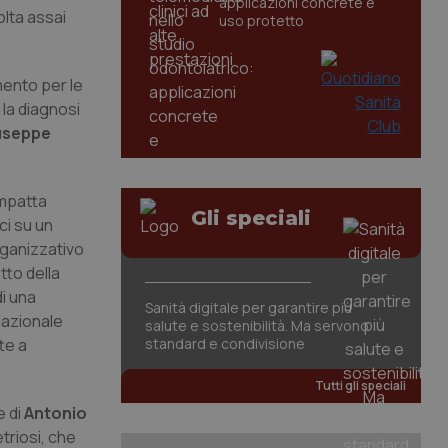
applicazioni concrete e
olta assai
uso protetto
mento per le
 la diagnosi
useppe
impatta
Gli speciali
ci su un
rganizzativo
tto della
di una
Sanità digitale per garantire più
lazionale
salute e sostenibilità. Ma servono
te a
standard e condivisione
Tutti gli speciali
 di
Antonio
triosi, che