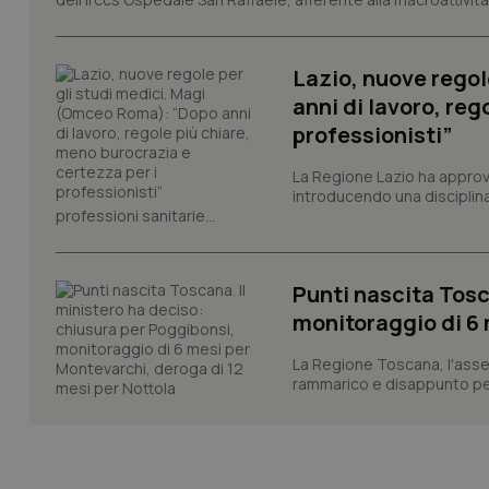
tracking-sites-ironf
session-id
Lazio, nuove regol
anni di lavoro, reg
_ga
professionisti”
La Regione Lazio ha appro
introducendo una disciplina 
professioni sanitarie...
PHPSESSID
Punti nascita Tosc
monitoraggio di 6 
La Regione Toscana, l'asses
rammarico e disappunto per
_ga_KM60CM4NPH