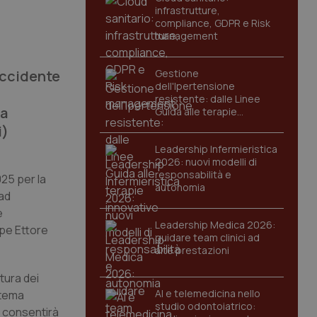
infrastrutture,
compliance, GDPR e Risk
management
occidente
Gestione
dell'Ipertensione
resistente: dalle Linee
na
Guida alle terapie
innovative
i)
Leadership Infermieristica
2026: nuovi modelli di
responsabilità e
025 per la
autonomia
 ad
e
Leadership Medica 2026:
ppe Ettore
guidare team clinici ad
alte prestazioni
tura dei
AI e telemedicina nello
stema
studio odontoiatrico:
e consentirà