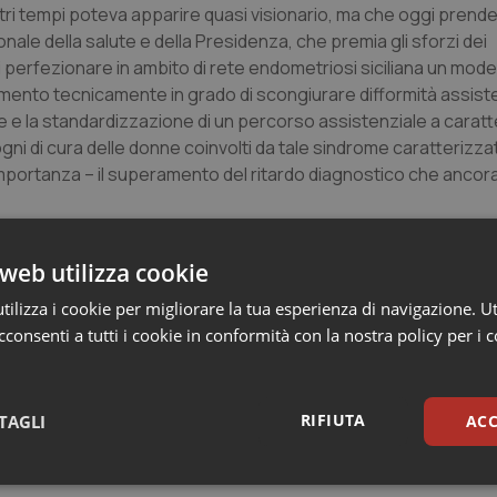
altri tempi poteva apparire quasi visionario, ma che oggi prend
nale della salute e della Presidenza, che premia gli sforzi dei
i perfezionare in ambito di rete endometriosi siciliana un model
rumento tecnicamente in grado di scongiurare difformità assiste
e e la standardizzazione di un percorso assistenziale a carat
isogni di cura delle donne coinvolti da tale sindrome caratterizz
importanza – il superamento del ritardo diagnostico che ancora
facile riconoscere, se non si ha una specifica preparazione e
web utilizza cookie
 loro coordinamento per avviare tempestivamente le donne che p
gnostico in modo da migliorare gli outcome della malattia. Te
ilizza i cookie per migliorare la tua esperienza di navigazione. Ut
oduttiva delle coppie. Sul punto al paragrafo 4.2 del PDTA pubbl
consenti a tutti i cookie in conformità con la nostra policy per i 
si legge: “Considerando una prevalenza di endometriosi 5- 10 c
0mila le donne affette dalla patologia in Sicilia. Essendo l’endo
i l’impatto della malattia sulla società è notevole e potenzialm
RIFIUTA
TAGLI
ACC
i”.
sari
Statistici
Mar