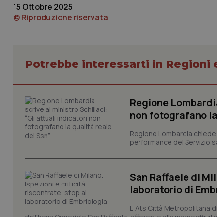
15 Ottobre 2025
© Riproduzione riservata
Potrebbe interessarti in Regioni 
I cookie necessari con
e l'accesso alle aree 
Regione Lombardia s
Nome
non fotografano la
VISITOR_PRIVACY_
Regione Lombardia chiede al
performance del Servizio san
CookieScriptConse
San Raffaele di Mil
laboratorio di Emb
L’ Ats Città Metropolitana d
tracking-sites-ironf
tracking-enable
dell'Irccs Ospedale San Raffaele, afferente alla macroattività 