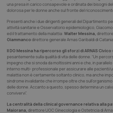
una presa in carico consapevole e ordinata dei bisogni dell
dolorosa per le donne anche sul fronte del riconoscimento
Presenti anche i due dirigenti generali del Dipartimento per
attività sanitarie e Osservatorio epidemiologico, Giacomo 
ed il trattamento della malattia:
Walter Messina,
direttore
Giammanco
direttore generale Arnas Garibaldi di Catania
Il DG Messina ha ripercorso gli sforzi di ARNAS Civico
pesantemente sulla qualità di vita delle donne. “Un percor
impegno che si snoda da moltissimi anni e che, in parallelo
interno multi- professionale per assicurare alle pazienti/
malattia non è certamente soltanto clinico, ma anche imponen
sindrome invalidante che irrompe oltre che sull’organismo 
delle donne. Accanto a questo, spesso determina un calvario
convivervi”.
La centralità della clinical governance relativa alla p
Maiorana,
direttore UOC Ginecologia e Ostetricia di Arnas