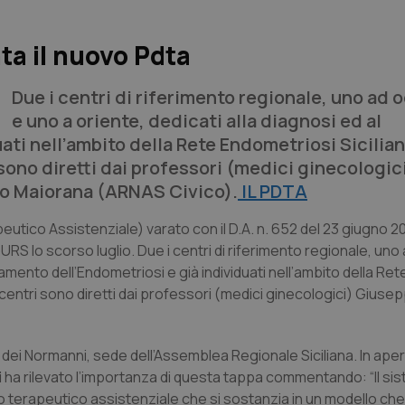
ta il nuovo Pdta
Due i centri di riferimento regionale, uno ad 
e uno a oriente, dedicati alla diagnosi ed al
ati nell’ambito della Rete Endometriosi Sicilia
i sono diretti dai professori (medici ginecologic
io Maiorana (ARNAS Civico).
IL PDTA
eutico Assistenziale) varato con il D.A. n. 652 del 23 giugno 2
URS lo scorso luglio. Due i centri di riferimento regionale, uno
tamento dell’Endometriosi e già individuati nell’ambito della Ret
 I centri sono diretti dai professori (medici ginecologici) Giuse
 dei Normanni, sede dell’Assemblea Regionale Siciliana. In aper
i
ha rilevato l’importanza di questa tappa commentando: “Il si
co terapeutico assistenziale che si sostanzia in un modello ch