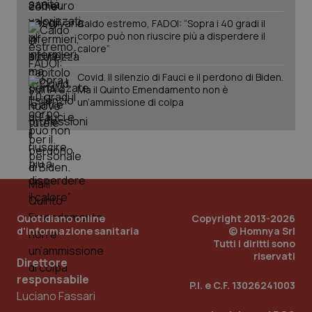
Caldo estremo, FADOI: “Sopra i 40 gradi il
corpo può non riuscire più a disperdere il
calore”
Covid. Il silenzio di Fauci e il perdono di Biden.
Ma il Quinto Emendamento non è
un’ammissione di colpa
PHPSESSID
Sessio
PHP.net
www.quotidianosanita.it
Quotidiano online
Copyright 2013-2026
d'informazione sanitaria
© Homnya Srl
Tutti i diritti sono
riservati
Direttore
responsabile
P.I. e C.F. 13026241003
Luciano Fassari