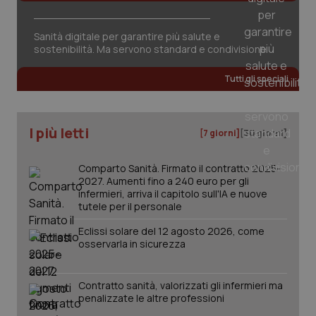
tracking-sites-ironfish-
www.quotidianosanita.it
4
session-id
settim
2 gior
Sanità digitale per garantire più salute e
sostenibilità. Ma servono standard e condivisione
Tutti gli speciali
_ga
1 anno
Google LLC
mes
.quotidianosanita.it
I più letti
[7 giorni]
[30 giorni]
Comparto Sanità. Firmato il contratto 2025-
2027. Aumenti fino a 240 euro per gli
infermieri, arriva il capitolo sull'IA e nuove
tutele per il personale
Eclissi solare del 12 agosto 2026, come
osservarla in sicurezza
Contratto sanità, valorizzati gli infermieri ma
penalizzate le altre professioni