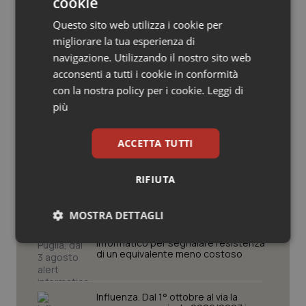
cookie
Salute orale & impianti
Questo sito web utilizza i cookie per
Potrebbe interessarti in
migliorare la tua esperienza di
Sangue & coagulazione
Piemonte
navigazione. Utilizzando il nostro sito web
acconsenti a tutti i cookie in conformità
Tiroide
con la nostra policy per i cookie.
Leggi di
Cresce la ricerca in Emilia-Romagna:
più
nel 2025 condotti 1.530 studi, il
Tumore al seno
numero più alto degli ultimi cinque
anni
ACCETTA TUTTI
Tumore ovarico
Puglia. Unità di crisi sanitaria al lavoro,
Decaro accelera su 118, liste d’attesa
RIFIUTA
e conti
Tumori del Polmone & Testa Collo
MOSTRA DETTAGLI
Tumori gastrointestinali
Farmaci. Puglia, dal 3 agosto alert
informatico per segnalare l’esistenza
Necessari
Statistici
Marketing
di un equivalente meno costoso
Ulcera & Reflusso
Influenza. Dal 1° ottobre al via la
Vaccini