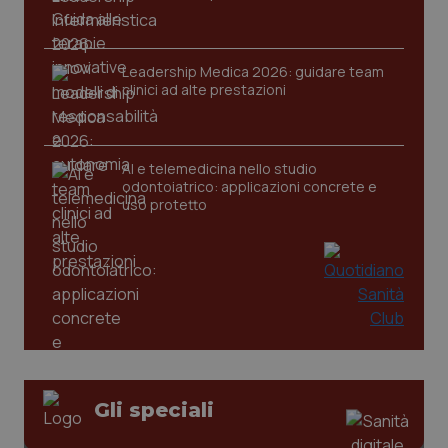
Leadership Medica 2026: guidare team
CookieScriptConsent
5 mesi
CookieScript
clinici ad alte prestazioni
settim
www.quotidianosanita.it
AI e telemedicina nello studio
odontoiatrico: applicazioni concrete e
uso protetto
tracking-sites-ironfish-
www.quotidianosanita.it
4
tracking-enable
settim
2 gior
Gli speciali