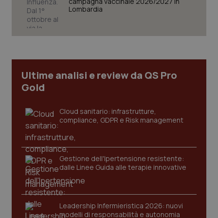
campagna vaccinale 2026/2027 in
Lombardia
Necessari
Statistici
Marketing
I cookie necessari contribuiscono a rendere fruibile il
sito web abilitandone funzionalità di base quali la
navigazione sulle pagine e l'accesso alle aree
protette del sito. Il sito web non è in grado di
Ultime analisi e review da QS Pro
funzionare correttamente senza questi cookie.
Gold
Nome
Fornitore
/
Dominio
Scaden
VISITOR_PRIVACY_METADATA
5 mesi
YouTube
settim
.youtube.com
Cloud sanitario: infrastrutture,
compliance, GDPR e Risk management
Gestione dell'Ipertensione resistente:
dalle Linee Guida alle terapie innovative
Leadership Infermieristica 2026: nuovi
modelli di responsabilità e autonomia