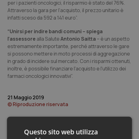
Valle D’Aosta
Oncodermatologia
per i pazienti oncologici, il risparmio è stato del 76%.
Attraverso la gara per l’acquisto, il prezzo unitario è
Veneto
Oncoematologia
infatti sceso da 592 a 141 euro”.
“Unirsi per indire bandi comuni – spiega
Oncologia & Nutrizione
l’assessore
alla Salute
Antonio Saitta
– è un aspetto
estremamente importante, perché attraverso le gare
Psoriasi & pelle
si possono mettere in moto processi di aggregazione
in grado di incidere sul mercato. Con i risparmi ottenuti,
Quotidiano Cardiologia
inoltre, è possibile finanziare l'acquisto e l'utilizzo dei
farmaci oncologici innovativi”.
Quotidiano Chirurgia
21 Maggio 2019
Quotidiano Oncologia
© Riproduzione riservata
Quotidiano Pediatria
Rene & patologie urogenitali
Questo sito web utilizza