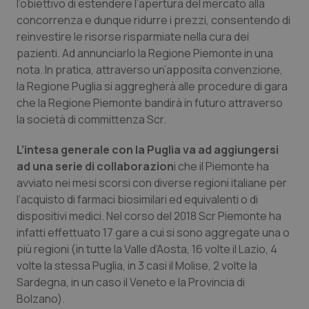
l’obiettivo di estendere l’apertura del mercato alla
Calabria
Asma & BPCO
concorrenza e dunque ridurre i prezzi, consentendo di
reinvestire le risorse risparmiate nella cura dei
Campania
Car-T
pazienti. Ad annunciarlo la Regione Piemonte in una
nota. In pratica, attraverso un’apposita convenzione,
Emilia-Romagna
Colesterolo & coronaropatie
la Regione Puglia si aggregherà alle procedure di gara
che la Regione Piemonte bandirà in futuro attraverso
Friuli Venezia Giulia
Dermatite Atopica
la società di committenza Scr.
L’intesa generale con la Puglia va ad aggiungersi
Lazio
Diabete & glucometri
ad una serie di collaborazion
i che il Piemonte ha
avviato nei mesi scorsi con diverse regioni italiane per
Liguria
Disturbi dell’umore
l’acquisto di farmaci biosimilari ed equivalenti o di
dispositivi medici. Nel corso del 2018 Scr Piemonte ha
Lombardia
Dolore
infatti effettuato 17 gare a cui si sono aggregate una o
più regioni (in tutte la Valle d’Aosta, 16 volte il Lazio, 4
Marche
Donna & Salute
volte la stessa Puglia, in 3 casi il Molise, 2 volte la
Sardegna, in un caso il Veneto e la Provincia di
Molise
Epatiti
Bolzano).