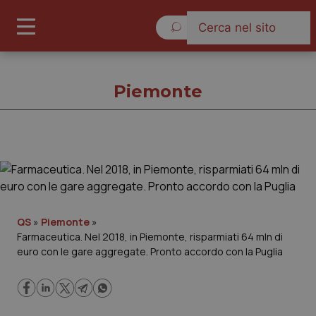
Giovedì 6 Agosto 2026
Piemonte
Piemonte
Cronache
QS
»
Piemonte
»
Farmaceutica. Nel 2018, in Piemonte, risparmiati 64 mln di
Governo e Parlamento
euro con le gare aggregate. Pronto accordo con la Puglia
Regioni e Asl
Lavoro e Professioni