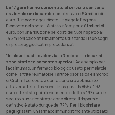
Le 17 gare hanno consentito al servizio sanitario
Piemonte
HIV
nazionale un risparmi
o complessivo di 64 milioni di
euro. “L’importo aggiudicato – spiega la Regione
Provincia Autonoma di Bolzano
Infezioni & Febbre
Piemonte nella nota – è stato infatti pari a 81 milioni di
euro, con una riduzione dei costi del 56% rispetto ai
Provincia Autonoma di Trento
Ipertensione & Scompenso
145 milioni calcolati inizialmente utilizzando i fabbisogni
e i prezzi aggiudicati in precedenza”.
Puglia
Malattie rare
“In alcuni casi – evidenzia la Regione – i risparmi
sono stati decisamente superiori.
Ad esempio per
Sardegna
Malattia di Crohn & Rettocolite Ulcerosa
l’adalimumab, un farmaco biologico usato per malattie
come l’artrite reumatoide, l’artrite psoriasica e il morbo
Sicilia
Neuroscienze & patologie neurodegenerative
di Crohn, il cui costo a confezione si è abbassato
attraverso l’effettuazione di una gara da 866 a 293
Toscana
Obesità
euro ed è stato poi ulteriormente ridotto a 197 euro in
seguito a una ricontrattazione diretta. Il risparmio
Umbria
Oftalmologia
definitivo è stato dunque del 77%. Per il biosimilare
pegfilgrastim, un farmaco immunostimolante utilizzato