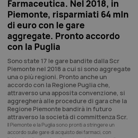
Farmaceutica. Nel 2018, in
Piemonte, risparmiati 64 mln
Scienza e Farmaci
di euro con le gare
Studi e Analisi
aggregate. Pronto accordo
con la Puglia
Lettere al direttore
Sono state 17 le gare bandite dalla Scr
Edizioni Regionali
Piemonte nel 2018 a cui si sono aggregate
una o più regioni. Pronto anche un
QS Pro
accordo con la Regione Puglia che,
attraverso una apposita convenzione, si
Professionisti Sanitari.AI
aggregherà alle procedure di gara che la
Regione Piemonte bandirà in futuro
Abruzzo
QS Pro Gold
attraverso la società di committenza Scr.
QS Club
Newsletter
Il Piemonte e la Puglia sono pronti a stringere un
Basilicata
Artrite & artrosi
accordo sulle gare di acquisto dei farmaci, con