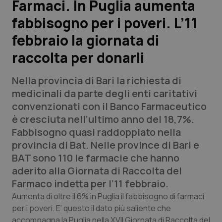
Farmaci. In Puglia aumenta
fabbisogno per i poveri. L’11
Scienza e Farmaci
febbraio la giornata di
Studi e Analisi
raccolta per donarli
Lettere al direttore
Nella provincia di Bari la richiesta di
medicinali da parte degli enti caritativi
Edizioni Regionali
convenzionati con il Banco Farmaceutico
è cresciuta nell’ultimo anno del 18,7%.
QS Pro
Fabbisogno quasi raddoppiato nella
provincia di Bat. Nelle province di Bari e
Professionisti Sanitari.AI
BAT sono 110 le farmacie che hanno
aderito alla Giornata di Raccolta del
Abruzzo
QS Pro Gold
Farmaco indetta per l’11 febbraio.
Aumenta di oltre il 6% in Puglia il fabbisogno di farmaci
QS Club
Newsletter
Basilicata
Artrite & artrosi
per i poveri. E’ questo il dato più saliente che
accompagna la Puglia nella XVII Giornata di Raccolta del