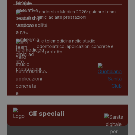
session-id
settim
2 gior
Leadership Medica 2026: guidare team
clinici ad alte prestazioni
_ga
1 anno
Google LLC
mes
.quotidianosanita.it
AI e telemedicina nello studio
odontoiatrico: applicazioni concrete e
uso protetto
Gli speciali