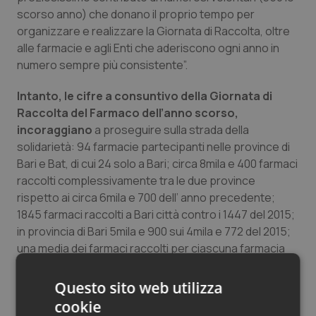
scorso anno) che donano il proprio tempo per
Salute orale & impianti
organizzare e realizzare la Giornata di Raccolta, oltre
alle farmacie e agli Enti che aderiscono ogni anno in
Sangue & coagulazione
numero sempre più consistente”.
Tiroide
Intanto, le cifre a consuntivo della Giornata di
Raccolta del Farmaco dell’anno scorso,
Tumore al seno
incoraggiano
a proseguire sulla strada della
solidarietà: 94 farmacie partecipanti nelle province di
Tumore ovarico
Bari e Bat, di cui 24 solo a Bari; circa 8mila e 400 farmaci
raccolti complessivamente tra le due province
rispetto ai circa 6mila e 700 dell’ anno precedente;
Tumori del Polmone & Testa Collo
1845 farmaci raccolti a Bari città contro i 1447 del 2015;
in provincia di Bari 5mila e 900 sui 4mila e 772 del 2015;
Tumori gastrointestinali
una media dei farmaci raccolti per ciascuna farmacia
aderente alla campagna di solidarietà di circa 89
Ulcera & Reflusso
medicinali.
Questo sito web utilizza
cookie
Vaccini
La GRF 2017 è realizzata dalla Fondazione Banco