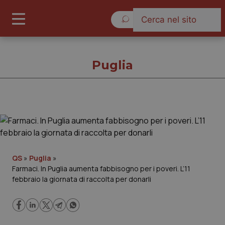
Domenica 9 Agosto 2026
Puglia
Puglia
Cronache
QS
»
Puglia
»
Farmaci. In Puglia aumenta fabbisogno per i poveri. L’11
Governo e Parlamento
febbraio la giornata di raccolta per donarli
Regioni e Asl
Lavoro e Professioni