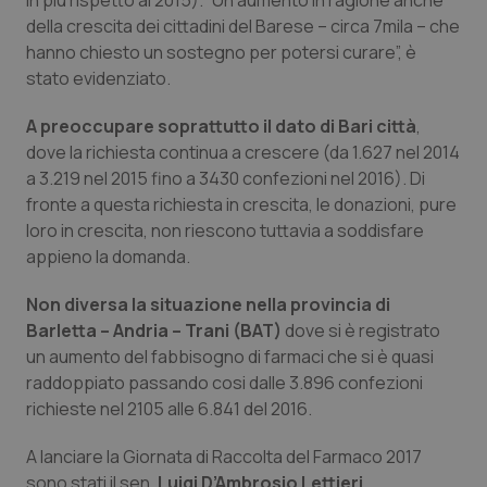
in più rispetto al 2015). “Un aumento in ragione anche
della crescita dei cittadini del Barese – circa 7mila – che
Piemonte
HIV
hanno chiesto un sostegno per potersi curare”, è
stato evidenziato.
Provincia Autonoma di Bolzano
Infezioni & Febbre
A preoccupare soprattutto il dato di Bari città
,
Provincia Autonoma di Trento
Ipertensione & Scompenso
dove la richiesta continua a crescere (da 1.627 nel 2014
a 3.219 nel 2015 fino a 3430 confezioni nel 2016). Di
fronte a questa richiesta in crescita, le donazioni, pure
Puglia
Malattie rare
loro in crescita, non riescono tuttavia a soddisfare
appieno la domanda.
Sardegna
Malattia di Crohn & Rettocolite Ulcerosa
Non diversa la situazione nella provincia di
Sicilia
Neuroscienze & patologie neurodegenerative
Barletta – Andria – Trani (BAT)
dove si è registrato
un aumento del fabbisogno di farmaci che si è quasi
Toscana
Obesità
raddoppiato passando cosi dalle 3.896 confezioni
richieste nel 2105 alle 6.841 del 2016.
Umbria
Oftalmologia
A lanciare la Giornata di Raccolta del Farmaco 2017
sono stati il sen
. Luigi D’Ambrosio Lettieri