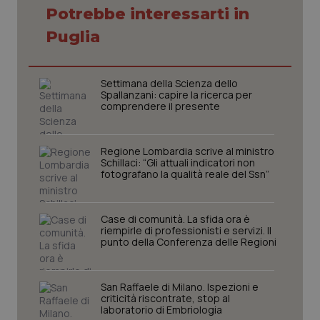
Potrebbe interessarti in
Necessari
Statistici
Marketing
Puglia
I cookie necessari contribuiscono a rendere fruibile il
sito web abilitandone funzionalità di base quali la
navigazione sulle pagine e l'accesso alle aree
Settimana della Scienza dello
protette del sito. Il sito web non è in grado di
Spallanzani: capire la ricerca per
funzionare correttamente senza questi cookie.
comprendere il presente
Nome
Fornitore
/
Dominio
Scaden
VISITOR_PRIVACY_METADATA
5 mesi
YouTube
settim
.youtube.com
Regione Lombardia scrive al ministro
Schillaci: “Gli attuali indicatori non
fotografano la qualità reale del Ssn”
Case di comunità. La sfida ora è
riempirle di professionisti e servizi. Il
punto della Conferenza delle Regioni
San Raffaele di Milano. Ispezioni e
criticità riscontrate, stop al
laboratorio di Embriologia