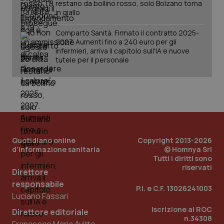
restano da bollino rosso, solo Bolzano torna
in giallo
Comparto Sanità. Firmato il contratto 2025-
_ga_KM60CM4NPH
.quotidianosanita.it
1 anno
2027. Aumenti fino a 240 euro per gli
mes
infermieri, arriva il capitolo sull'IA e nuove
tutele per il personale
Fornitore
/
Nome
Scadenza
Descrizion
Quotidiano online
Copyright 2013-2026
Dominio
d'informazione sanitaria
© Homnya Srl
Nome
Fornitore
/
Dominio
Scadenza
Des
_ga_0VMQEQKQ1N
.quotidianosanita.it
1 anno 1
Questo
Tutti i diritti sono
mese
cookie
VISITOR_INFO1_LIVE
5 mesi 4
Que
Google LLC
riservati
viene
Direttore
settimane
imp
.youtube.com
utilizzato
You
responsabile
da Google
ten
P.I. e C.F. 13026241003
Analytics
pre
Luciano Fassari
per
del
mantener
vid
Iscrizione al ROC
Direttore editoriale
lo stato
inco
n.34308
della
può