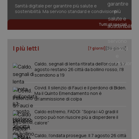
Sanità digitale per garantire più salute e
sostenibilità. Ma servono standard e condivisione
Tutti gli speciali
I più letti
[7 giorni]
[30 giorni]
PHPSESSID
Sessio
PHP.net
www.quotidianosanita.it
Caldo, segnali di lenta ritirata dell'ondata: il 7
agosto restano 26 città da bollino rosso, l'8
scendono a 19
Covid. Il silenzio di Fauci e il perdono di Biden.
Ma il Quinto Emendamento non è
un’ammissione di colpa
Caldo estremo, FADOI: “Sopra i 40 gradi il
corpo può non riuscire più a disperdere il
calore”
Caldo, l’ondata prosegue. Il 7 agosto 26 città