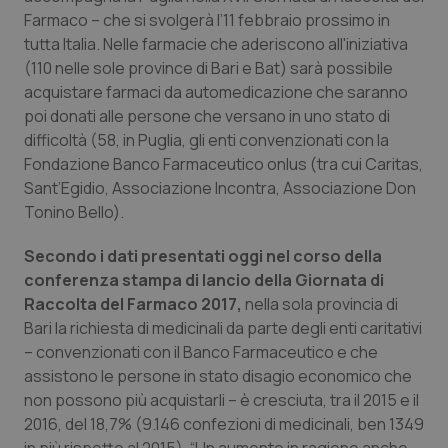
Calabria
Asma & BPCO
Farmaco – che si svolgerà l’11 febbraio prossimo in
tutta Italia. Nelle farmacie che aderiscono all'iniziativa
Campania
Car-T
(110 nelle sole province di Bari e Bat) sarà possibile
acquistare farmaci da automedicazione che saranno
poi donati alle persone che versano in uno stato di
Emilia-Romagna
Colesterolo & coronaropatie
difficoltà (58, in Puglia, gli enti convenzionati con la
Fondazione Banco Farmaceutico onlus (tra cui Caritas,
Friuli Venezia Giulia
Dermatite Atopica
Sant’Egidio, Associazione Incontra, Associazione Don
Tonino Bello).
Lazio
Diabete & glucometri
Secondo i dati presentati oggi nel corso della
Liguria
Disturbi dell’umore
conferenza stampa di lancio della Giornata di
Raccolta del Farmaco 2017,
nella sola provincia di
Lombardia
Dolore
Bari la richiesta di medicinali da parte degli enti caritativi
– convenzionati con il Banco Farmaceutico e che
assistono le persone in stato disagio economico che
Marche
Donna & Salute
non possono più acquistarli – è cresciuta, tra il 2015 e il
2016, del 18,7% (9.146 confezioni di medicinali, ben 1349
Molise
Epatiti