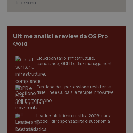
CookieScriptConsent
5 mesi
CookieScript
settim
www.quotidianosanita.it
Ultime analisi e review da QS Pro
Gold
Cloud sanitario: infrastrutture,
compliance, GDPR e Risk management
Gestione dell'Ipertensione resistente:
dalle Linee Guida alle terapie innovative
tracking-sites-ironfish-
www.quotidianosanita.it
4
tracking-enable
settim
2 gior
Leadership Infermieristica 2026: nuovi
modelli di responsabilità e autonomia
tracking-sites-ironfish-
www.quotidianosanita.it
4