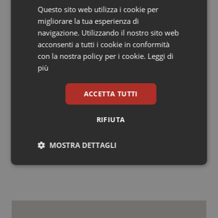
Farmaceutico onlus in collaborazione con BFResearch,
Questo sito web utilizza i cookie per
Federfarma, FOFI e CDO Opere Sociali, ed ha ottenuto
migliorare la tua esperienza di
l'Alto Patronato della Presidenza della Repubblica. Ha,
navigazione. Utilizzando il nostro sito web
inoltre, il patrocinio di AIFA (Agenzia Italiana del
acconsenti a tutti i cookie in conformità
Farmaco), Pubblicità Progresso, il sostegno di
con la nostra policy per i cookie.
Leggi di
ASSOSALUTE, DOC Generici, EG EuroGenerici, Intesa
più
Sanpaolo, Teva Italia, il supporto dei media partner
Avvenire, TV2000, Gruppo 24 Ore, Agenzia SIR e la
ACCETTA TUTTI
collaborazione del Segretariato Sociale Rai.
RIFIUTA
03 Febbraio 2017
MOSTRA DETTAGLI
© Riproduzione riservata
Necessari
Statistici
Marketing