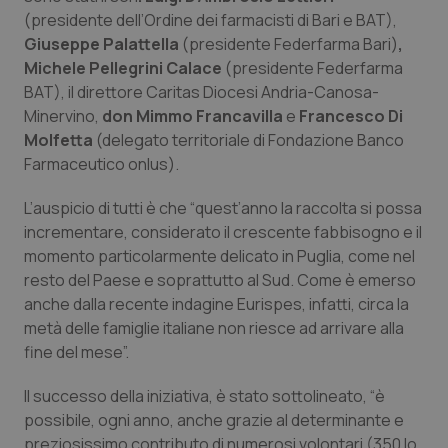
Valle D’Aosta
Oncodermatologia
(presidente dell’Ordine dei farmacisti di Bari e BAT),
Giuseppe Palattella
(presidente Federfarma Bari)
,
Veneto
Oncoematologia
Michele Pellegrini Calace
(presidente Federfarma
BAT), il direttore Caritas Diocesi Andria-Canosa-
Oncologia & Nutrizione
Minervino,
don Mimmo Francavilla
e
Francesco Di
Molfetta
(delegato territoriale di Fondazione Banco
Psoriasi & pelle
Farmaceutico onlus).
L’auspicio di tutti è che “quest’anno la raccolta si possa
Quotidiano Cardiologia
incrementare, considerato il crescente fabbisogno e il
momento particolarmente delicato in Puglia, come nel
Quotidiano Chirurgia
resto del Paese e soprattutto al Sud. Come è emerso
anche dalla recente indagine Eurispes, infatti, circa la
Quotidiano Oncologia
metà delle famiglie italiane non riesce ad arrivare alla
fine del mese”.
Quotidiano Pediatria
Il successo della iniziativa, è stato sottolineato, “è
Rene & patologie urogenitali
possibile, ogni anno, anche grazie al determinante e
preziosissimo contributo di numerosi volontari (350 lo