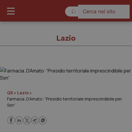
Domenica 9 Agosto 2026
Lazio
Lazio
Cronache
QS
»
Lazio
»
Farmacia. D’Amato: “Presidio territoriale imprescindibile per
Governo e Parlamento
Ssn”
Regioni e Asl
Lavoro e Professioni