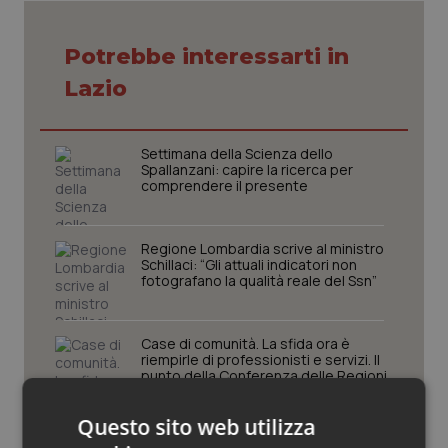
Piemonte
HIV
Potrebbe interessarti in
Provincia Autonoma di Bolzano
Infezioni & Febbre
Lazio
Provincia Autonoma di Trento
Ipertensione & Scompenso
Settimana della Scienza dello
Spallanzani: capire la ricerca per
comprendere il presente
Puglia
Malattie rare
Sardegna
Malattia di Crohn & Rettocolite Ulcerosa
Regione Lombardia scrive al ministro
Schillaci: “Gli attuali indicatori non
fotografano la qualità reale del Ssn”
Sicilia
Neuroscienze & patologie neurodegenerative
Case di comunità. La sfida ora è
Toscana
Obesità
riempirle di professionisti e servizi. Il
punto della Conferenza delle Regioni
Umbria
Oftalmologia
Questo sito web utilizza
San Raffaele di Milano. Ispezioni e