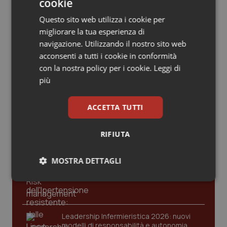
Valle D’Aosta
Oncodermatologia
cookie
criticità riscontrate, stop al
laboratorio di Embriologia
Questo sito web utilizza i cookie per
Veneto
Oncoematologia
migliorare la tua esperienza di
navigazione. Utilizzando il nostro sito web
Oncologia & Nutrizione
acconsenti a tutti i cookie in conformità
con la nostra policy per i cookie.
Leggi di
Ultime analisi e review da QS Pro
Psoriasi & pelle
più
Gold
Quotidiano Cardiologia
ACCETTA TUTTI
Cloud sanitario: infrastrutture,
compliance, GDPR e Risk management
Quotidiano Chirurgia
RIFIUTA
Quotidiano Oncologia
MOSTRA DETTAGLI
Gestione dell'Ipertensione resistente:
dalle Linee Guida alle terapie innovative
Necessari
Statistici
Marketing
Quotidiano Pediatria
Rene & patologie urogenitali
Leadership Infermieristica 2026: nuovi
modelli di responsabilità e autonomia