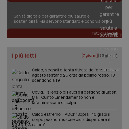
Sanità digitale per garantire più salute e
sostenibilità. Ma servono standard e condivisione
CookieScriptConsent
5 mesi
CookieScript
settim
www.quotidianosanita.it
Tutti gli speciali
I più letti
[7 giorni]
[30 giorni]
Caldo, segnali di lenta ritirata dell'ondata: il 7
agosto restano 26 città da bollino rosso, l'8
scendono a 19
Covid. Il silenzio di Fauci e il perdono di Biden.
Ma il Quinto Emendamento non è
tracking-sites-ironfish-
www.quotidianosanita.it
4
un’ammissione di colpa
tracking-enable
settim
2 gior
Caldo estremo, FADOI: “Sopra i 40 gradi il
corpo può non riuscire più a disperdere il
calore”