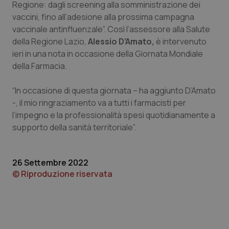
Regione: dagli screening alla somministrazione dei
Calabria
Asma & BPCO
vaccini, fino all’adesione alla prossima campagna
vaccinale antinfluenzale”. Così l’assessore alla Salute
Campania
Car-T
della Regione Lazio,
Alessio D’Amato,
è intervenuto
ieri in una nota in occasione della Giornata Mondiale
Emilia-Romagna
Colesterolo & coronaropatie
della Farmacia.
Friuli Venezia Giulia
Dermatite Atopica
“In occasione di questa giornata – ha aggiunto D’Amato
-, il mio ringraziamento va a tutti i farmacisti per
Lazio
Diabete & glucometri
l’impegno e la professionalità spesi quotidianamente a
supporto della sanità territoriale”.
Liguria
Disturbi dell’umore
26 Settembre 2022
Lombardia
Dolore
© Riproduzione riservata
Marche
Donna & Salute
Molise
Epatiti