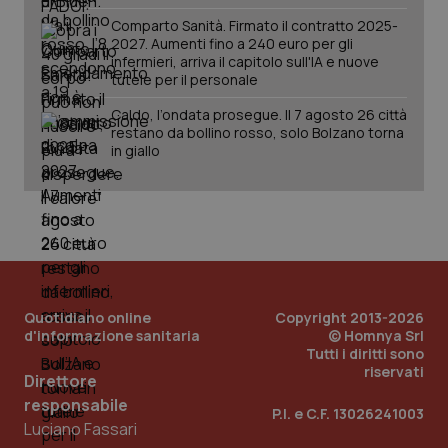
tracking-sites-ironfish-
www.quotidianosanita.it
4
session-id
settim
Comparto Sanità. Firmato il contratto 2025-
2 gior
2027. Aumenti fino a 240 euro per gli
infermieri, arriva il capitolo sull'IA e nuove
tutele per il personale
Caldo, l’ondata prosegue. Il 7 agosto 26 città
_ga
1 anno
Google LLC
restano da bollino rosso, solo Bolzano torna
mes
.quotidianosanita.it
in giallo
Quotidiano online
Copyright 2013-2026
d'informazione sanitaria
© Homnya Srl
Tutti i diritti sono
riservati
Direttore
responsabile
P.I. e C.F. 13026241003
Luciano Fassari