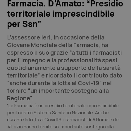
Farmacia. D’Amato: “Presidio
territoriale imprescindibile
Scienza e Farmaci
per Ssn”
Studi e Analisi
L’assessore ieri, in occasione della
Lettere al direttore
Giovane Mondiale della Farmacia, ha
espresso il suo grazie “a tutti i farmacisti
Edizioni Regionali
per l’impegno e la professionalità spesi
quotidianamente a supporto della sanità
QS Pro
territoriale” e ricordato il contributo dato
“anche durante la lotta al Covi-19” nel
Professionisti Sanitari.AI
fornire “un importante sostegno alla
Regione”.
Abruzzo
QS Pro Gold
“La Farmacia è un presidio territoriale imprescindibile
per il nostro Sistema Sanitario Nazionale. Anche
QS Club
Newsletter
durante la lotta al Covid19, i farmacisti di #Roma e del
Basilicata
Artrite & artrosi
#Lazio hanno fornito un importante sostegno alla