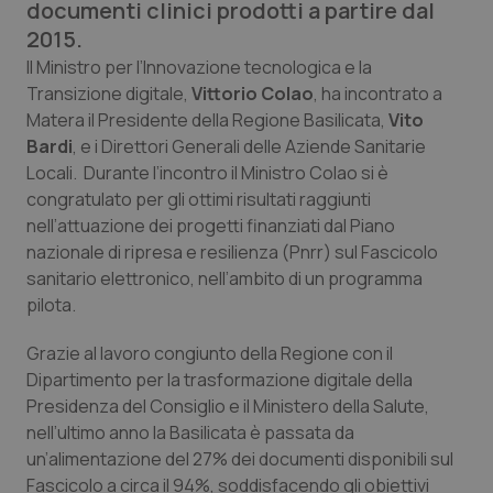
documenti clinici prodotti a partire dal
Calabria
Asma & BPCO
2015.
Il Ministro per l’Innovazione tecnologica e la
Campania
Car-T
Transizione digitale,
Vittorio Colao
, ha incontrato a
Matera il Presidente della Regione Basilicata,
Vito
Emilia-Romagna
Colesterolo & coronaropatie
Bardi
, e i Direttori Generali delle Aziende Sanitarie
Locali. Durante l’incontro il Ministro Colao si è
Friuli Venezia Giulia
Dermatite Atopica
congratulato per gli ottimi risultati raggiunti
nell’attuazione dei progetti finanziati dal Piano
Lazio
Diabete & glucometri
nazionale di ripresa e resilienza (Pnrr) sul Fascicolo
sanitario elettronico, nell’ambito di un programma
Liguria
Disturbi dell’umore
pilota.
Grazie al lavoro congiunto della Regione con il
Lombardia
Dolore
Dipartimento per la trasformazione digitale della
Presidenza del Consiglio e il Ministero della Salute,
Marche
Donna & Salute
nell’ultimo anno la Basilicata è passata da
un’alimentazione del 27% dei documenti disponibili sul
Molise
Epatiti
Fascicolo a circa il 94%, soddisfacendo gli obiettivi