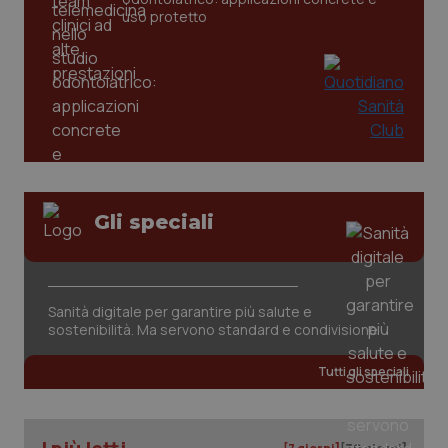
uso protetto
tracking-sites-ironfish-
www.quotidianosanita.it
4
tracking-enable
settim
2 gior
tracking-sites-ironfish-
www.quotidianosanita.it
4
session-id
settim
2 gior
Gli speciali
_ga
1 anno
Google LLC
mes
.quotidianosanita.it
Sanità digitale per garantire più salute e
sostenibilità. Ma servono standard e condivisione
Tutti gli speciali