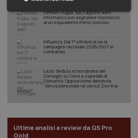
Necessari
Statistici
Marketing
Farmaci. Puglia, dal 3 agosto alert
informatico per segnalare l’esistenza
di un equivalente meno costoso
Influenza. Dal 1° ottobre al via la
campagna vaccinale 2026/2027 in
Lombardia
Necessari
Statistici
Marketing
I cookie necessari contribuiscono a rendere fruibile il
Lazio. Seduta straordinaria del
sito web abilitandone funzionalità di base quali la
Consiglio su Case e ospedali di
navigazione sulle pagine e l'accesso alle aree
Comunità. Opposizione denuncia:
protette del sito. Il sito web non è in grado di
“Senza personale né servizi. Dov’è la
funzionare correttamente senza questi cookie.
svolta?”
Nome
Fornitore
/
Dominio
Scaden
VISITOR_PRIVACY_METADATA
5 mesi
YouTube
settim
.youtube.com
Ultime analisi e review da QS Pro
Gold