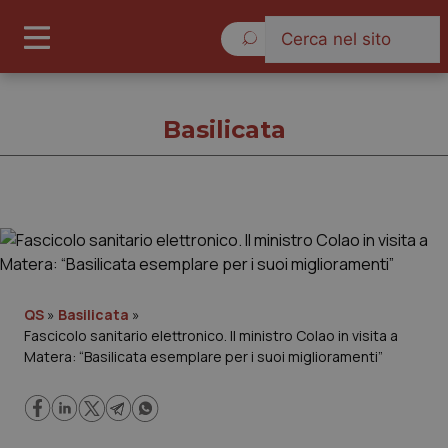
Giovedì 6 Agosto 2026
Basilicata
Basilicata
Cronache
QS
»
Basilicata
»
Fascicolo sanitario elettronico. Il ministro Colao in visita a
Governo e Parlamento
Matera: “Basilicata esemplare per i suoi miglioramenti”
Regioni e Asl
Lavoro e Professioni