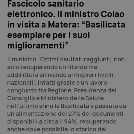
Fascicolo sanitario
elettronico. Il ministro Colao
Scienza e Farmaci
in visita a Matera: “Basilicata
Studi e Analisi
esemplare per i suoi
miglioramenti”
Lettere al direttore
Il ministro “Ottimi risultati raggiunti, non
Edizioni Regionali
solo recuperando un ritardo ma
addirittura arrivando ai migliori livelli
QS Pro
nazionali”. Infatti grazie a un lavoro
congiunto tra Regione, Presidenza del
Professionisti Sanitari.AI
Consiglio e Ministero della Salute
nell’ultimo anno la Basilicata è passata da
Abruzzo
QS Pro Gold
un’alimentazione del 27% dei documenti
disponibili a circa il 94%, recuperando
QS Club
Newsletter
Basilicata
Artrite & artrosi
anche dove possibile lo storico dei