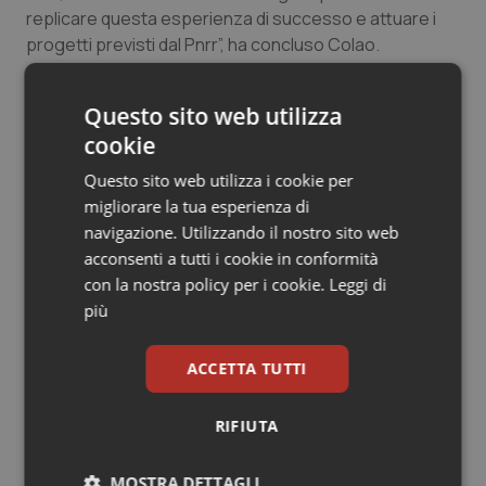
replicare questa esperienza di successo e attuare i
Salute orale & impianti
progetti previsti dal Pnrr”, ha concluso Colao.
Sangue & coagulazione
Questo sito web utilizza
09 Settembre 2022
Tiroide
cookie
© Riproduzione riservata
Questo sito web utilizza i cookie per
Tumore al seno
migliorare la tua esperienza di
navigazione. Utilizzando il nostro sito web
Tumore ovarico
acconsenti a tutti i cookie in conformità
con la nostra policy per i cookie.
Leggi di
Tumori del Polmone & Testa Collo
più
Potrebbe interessarti in
Basilicata
Tumori gastrointestinali
ACCETTA TUTTI
Ulcera & Reflusso
RIFIUTA
Puglia. Unità di crisi sanitaria al lavoro,
Decaro accelera su 118, liste d’attesa
e conti
Vaccini
MOSTRA DETTAGLI