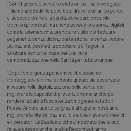
Valle D’Aosta
Oncodermatologia
“Con il Fascicolo sanitario elettronico – ha proseguito
– diamo ai cittadini la possibilità di avere un unico punto
Veneto
Oncoematologia
di accesso online alla sanità, dove sarà possibile
trovare i propri dati ma anche accedere a servizi digitali
Oncologia & Nutrizione
come la telemedicina, prenotare visite o effettuare
pagamenti, senza distinzioni territoriali e senza vedere
più pazienti costretti a spostarsi tra Regioni e
Psoriasi & pelle
strutture sanitarie, base per una vera
democratizzazione della Sanità per tutti, ovunque”.
Quotidiano Cardiologia
“Dopo l’emergenza pandemica che abbiamo
Quotidiano Chirurgia
fronteggiato, è ormai evidente quanto sia essenziale
investire nella digitalizzazione della sanità per
Quotidiano Oncologia
migliorare la capacità di prevenzione ma anche per
rendere la cura e l’assistenza omogenea in tutto il
Quotidiano Pediatria
Paese. Ancora una volta, grazie al digitale, possiamo
migliorare la vita dei pazienti, oltre che il lavoro di medici
e ricercatori. La Basilicata ci ha dimostrato che si può
Rene & patologie urogenitali
fare, e adesso anche le altre Regioni potranno