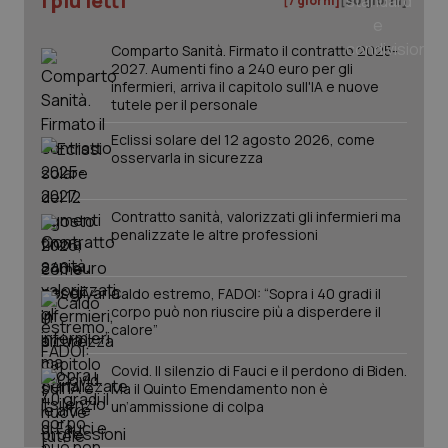
I più letti
[7 giorni]
[30 giorni]
Comparto Sanità. Firmato il contratto 2025-
2027. Aumenti fino a 240 euro per gli
infermieri, arriva il capitolo sull'IA e nuove
tutele per il personale
Eclissi solare del 12 agosto 2026, come
osservarla in sicurezza
Contratto sanità, valorizzati gli infermieri ma
penalizzate le altre professioni
Caldo estremo, FADOI: “Sopra i 40 gradi il
PHPSESSID
Sessio
PHP.net
corpo può non riuscire più a disperdere il
www.quotidianosanita.it
calore”
Covid. Il silenzio di Fauci e il perdono di Biden.
Ma il Quinto Emendamento non è
un’ammissione di colpa