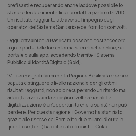
prefissati e recuperando anche laddove possibile lo
Piemonte
HIV
storico dei documenti clinici prodotti a partire dal 2015.
Un risultato raggiunto attraverso l’impegno degli
Provincia Autonoma di Bolzano
Infezioni & Febbre
operatori del Sistema Sanitario e dei fornitori coinvolti.
Oggi i cittadini della Basilicata possono così accedere
Provincia Autonoma di Trento
Ipertensione & Scompenso
a gran parte delle loro informazioni cliniche online, sul
portale o sulla app, accedendo tramite il Sistema
Puglia
Malattie rare
Pubblico di Identità Digitale (Spid).
Sardegna
Malattia di Crohn & Rettocolite Ulcerosa
“Vorrei congratularmi con la Regione Basilicata che si è
saputa distinguere a livello nazionale per gli ottimi
Sicilia
Neuroscienze & patologie neurodegenerative
risultati raggiunti, non solo recuperando un ritardo ma
addirittura arrivando ai migliori livelli nazionali. La
digitalizzazione è un’opportunità che la sanità non può
Toscana
Obesità
perdere. Per questa ragione il Governo ha stanziato,
grazie alle risorse del Pnrr, oltre due miliardi di euro in
Umbria
Oftalmologia
questo settore”, ha dichiarato il ministro Colao.