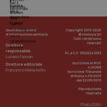
Quotidiano online
Copyright 2013-2026
d'informazione sanitaria
© Homnya Srl
Tutti i diritti sono
riservati
Direttore
responsabile
P.I. e C.F. 13026241003
_ga_KM60CM4NPH
.quotidianosanita.it
1 anno
Luciano Fassari
mes
Iscrizione al ROC
Direttore editoriale
n.34308
Francesco Maria Avitto
Iscrizione Tribunale
di Roma n.115/2013
del 22/05/2013
Riproduzione
riservata
Fornitore
/
Nome
Scadenza
Descrizion
Dominio
Privacy Policy
Nome
Fornitore
/
Dominio
Scadenza
Des