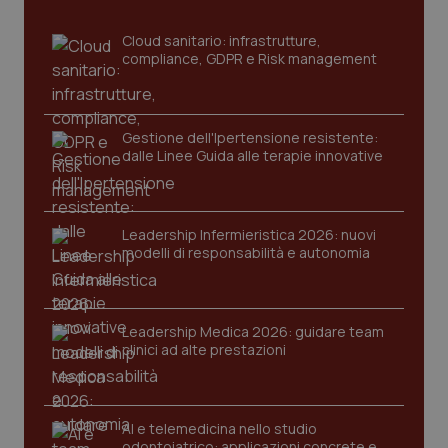
Cloud sanitario: infrastrutture,
compliance, GDPR e Risk management
Gestione dell'Ipertensione resistente:
dalle Linee Guida alle terapie innovative
CookieScriptConsent
5 mesi
CookieScript
settim
www.quotidianosanita.it
Leadership Infermieristica 2026: nuovi
modelli di responsabilità e autonomia
Leadership Medica 2026: guidare team
clinici ad alte prestazioni
AI e telemedicina nello studio
odontoiatrico: applicazioni concrete e