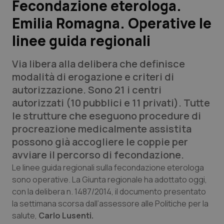
Fecondazione eterologa.
Emilia Romagna. Operative le
Scienza e Farmaci
linee guida regionali
Studi e Analisi
Via libera alla delibera che definisce
Lettere al direttore
modalità di erogazione e criteri di
autorizzazione. Sono 21 i centri
Edizioni Regionali
autorizzati (10 pubblici e 11 privati). Tutte
le strutture che eseguono procedure di
QS Pro
procreazione medicalmente assistita
possono già accogliere le coppie per
Professionisti Sanitari.AI
avviare il percorso di fecondazione.
Le linee guida regionali sulla fecondazione eterologa
Abruzzo
QS Pro Gold
sono operative. La Giunta regionale ha adottato oggi,
con la delibera n. 1487/2014, il documento presentato
QS Club
Newsletter
la settimana scorsa dall’assessore alle Politiche per la
Basilicata
Artrite & artrosi
salute,
Carlo Lusenti.