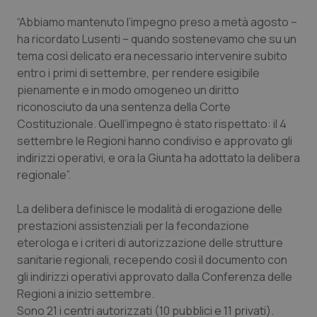
Calabria
Asma & BPCO
“Abbiamo mantenuto l’impegno preso a metà agosto –
ha ricordato Lusenti – quando sostenevamo che su un
Campania
Car-T
tema così delicato era necessario intervenire subito
entro i primi di settembre, per rendere esigibile
Emilia-Romagna
Colesterolo & coronaropatie
pienamente e in modo omogeneo un diritto
riconosciuto da una sentenza della Corte
Friuli Venezia Giulia
Dermatite Atopica
Costituzionale. Quell’impegno è stato rispettato: il 4
settembre le Regioni hanno condiviso e approvato gli
Lazio
Diabete & glucometri
indirizzi operativi, e ora la Giunta ha adottato la delibera
regionale”.
Liguria
Disturbi dell’umore
La delibera definisce le modalità di erogazione delle
prestazioni assistenziali per la fecondazione
Lombardia
Dolore
eterologa e i criteri di autorizzazione delle strutture
sanitarie regionali, recependo così il documento con
Marche
Donna & Salute
gli indirizzi operativi approvato dalla Conferenza delle
Regioni a inizio settembre.
Molise
Epatiti
Sono 21 i centri autorizzati (10 pubblici e 11 privati).