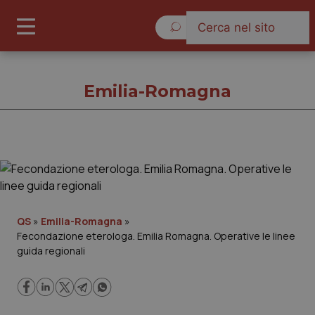
Domenica 9 Agosto 2026
Emilia-Romagna
Emilia-Romagna
Cronache
QS
»
Emilia-Romagna
»
Fecondazione eterologa. Emilia Romagna. Operative le linee
Governo e Parlamento
guida regionali
Regioni e Asl
Lavoro e Professioni