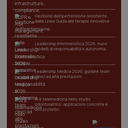
protette del sito. Il sito web non è in grado di
funzionare correttamente senza questi cookie.
Nome
Fornitore
/
Dominio
Scaden
Gestione dell'Ipertensione resistente:
dalle Linee Guida alle terapie innovative
VISITOR_PRIVACY_METADATA
5 mesi
YouTube
settim
.youtube.com
Leadership Infermieristica 2026: nuovi
modelli di responsabilità e autonomia
Leadership Medica 2026: guidare team
clinici ad alte prestazioni
AI e telemedicina nello studio
odontoiatrico: applicazioni concrete e
uso protetto
CookieScriptConsent
5 mesi
CookieScript
settim
www.quotidianosanita.it