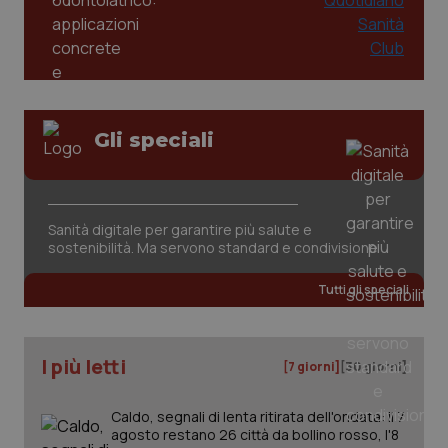
Gli speciali
tracking-sites-ironfish-
www.quotidianosanita.it
4
tracking-enable
settim
Sanità digitale per garantire più salute e
2 gior
sostenibilità. Ma servono standard e condivisione
Tutti gli speciali
tracking-sites-ironfish-
www.quotidianosanita.it
4
session-id
settim
2 gior
I più letti
[7 giorni]
[30 giorni]
Caldo, segnali di lenta ritirata dell'ondata: il 7
_ga
1 anno
Google LLC
agosto restano 26 città da bollino rosso, l'8
mes
.quotidianosanita.it