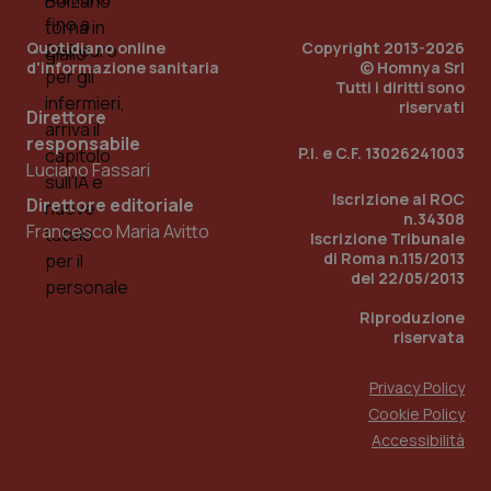
PHPSESSID
Sessio
PHP.net
Quotidiano online
Copyright 2013-2026
www.quotidianosanita.it
d'informazione sanitaria
© Homnya Srl
Tutti i diritti sono
riservati
Direttore
responsabile
P.I. e C.F. 13026241003
Luciano Fassari
Iscrizione al ROC
Direttore editoriale
n.34308
Francesco Maria Avitto
Iscrizione Tribunale
di Roma n.115/2013
del 22/05/2013
Riproduzione
riservata
Privacy Policy
Cookie Policy
Accessibilità
_ga_KM60CM4NPH
.quotidianosanita.it
1 anno
mes