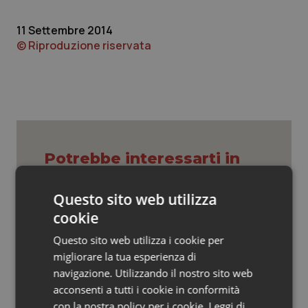
Valle D’Aosta
Oncodermatologia
11 Settembre 2014
Veneto
Oncoematologia
© Riproduzione riservata
Oncologia & Nutrizione
Psoriasi & pelle
Quotidiano Cardiologia
Potrebbe interessarti in
Emilia-Romagna
Quotidiano Chirurgia
Questo sito web utilizza
cookie
Quotidiano Oncologia
Settimana della Scienza dello
Spallanzani: capire la ricerca per
Questo sito web utilizza i cookie per
comprendere il presente
Quotidiano Pediatria
migliorare la tua esperienza di
navigazione. Utilizzando il nostro sito web
Rene & patologie urogenitali
acconsenti a tutti i cookie in conformità
Regione Lombardia scrive al ministro
Schillaci: “Gli attuali indicatori non
con la nostra policy per i cookie.
Leggi di