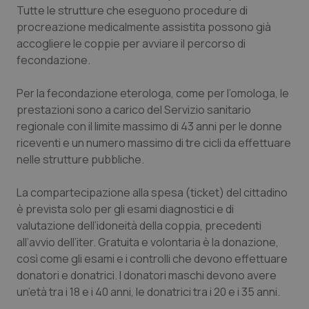
Tutte le strutture che eseguono procedure di
Piemonte
HIV
procreazione medicalmente assistita possono già
accogliere le coppie per avviare il percorso di
Provincia Autonoma di Bolzano
Infezioni & Febbre
fecondazione.
Per la fecondazione eterologa, come per l’omologa, le
Provincia Autonoma di Trento
Ipertensione & Scompenso
prestazioni sono a carico del Servizio sanitario
regionale con il limite massimo di 43 anni per le donne
Puglia
Malattie rare
riceventi e un numero massimo di tre cicli da effettuare
nelle strutture pubbliche.
Sardegna
Malattia di Crohn & Rettocolite Ulcerosa
La compartecipazione alla spesa (ticket) del cittadino
Sicilia
Neuroscienze & patologie neurodegenerative
è prevista solo per gli esami diagnostici e di
valutazione dell’idoneità della coppia, precedenti
Toscana
Obesità
all’avvio dell’iter. Gratuita e volontaria è la donazione,
così come gli esami e i controlli che devono effettuare
Umbria
Oftalmologia
donatori e donatrici. I donatori maschi devono avere
un’età tra i 18 e i 40 anni, le donatrici tra i 20 e i 35 anni.