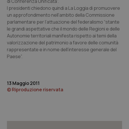
di Conferenza Unificata”.
I presidenti chiedono quindi a La Loggia di promuovere
Piemonte
HIV
un approfondimento nell’ambito della Commissione
parlamentare per l’attuazione del federalismo “stante
Provincia Autonoma di Bolzano
Infezioni & Febbre
le grandi aspettative che il mondo delle Regioni e delle
Autonomie territoriali manifesta rispetto ai temi della
Provincia Autonoma di Trento
Ipertensione & Scompenso
valorizzazione del patrimonio a favore delle comunità
rappresentate e in nome dell’interesse generale del
Puglia
Malattie rare
Paese”.
Sardegna
Malattia di Crohn & Rettocolite Ulcerosa
13 Maggio 2011
Sicilia
Neuroscienze & patologie neurodegenerative
© Riproduzione riservata
Toscana
Obesità
Umbria
Oftalmologia