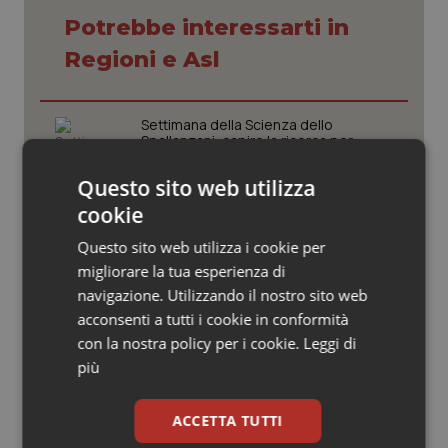
Valle D’Aosta
Oncodermatologia
Potrebbe interessarti in
Veneto
Oncoematologia
Regioni e Asl
Oncologia & Nutrizione
Settimana della Scienza dello
Spallanzani: capire la ricerca per
Psoriasi & pelle
comprendere il presente
Questo sito web utilizza
Quotidiano Cardiologia
cookie
Regione Lombardia scrive al ministro
Schillaci: “Gli attuali indicatori non
Questo sito web utilizza i cookie per
fotografano la qualità reale del Ssn”
Quotidiano Chirurgia
migliorare la tua esperienza di
navigazione. Utilizzando il nostro sito web
Quotidiano Oncologia
Case di comunità. La sfida ora è
acconsenti a tutti i cookie in conformità
riempirle di professionisti e servizi. Il
con la nostra policy per i cookie.
Leggi di
punto della Conferenza delle Regioni
Quotidiano Pediatria
più
San Raffaele di Milano. Ispezioni e
Rene & patologie urogenitali
ACCETTA TUTTI
criticità riscontrate, stop al
laboratorio di Embriologia