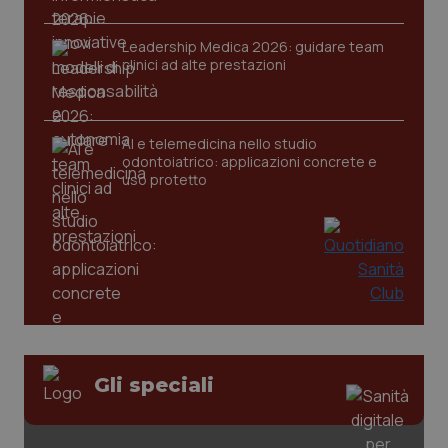
Leadership Medica 2026: guidare team
clinici ad alte prestazioni
AI e telemedicina nello studio
odontoiatrico: applicazioni concrete e
uso protetto
CookieScriptConsent
5 mesi
CookieScript
settim
www.quotidianosanita.it
Gli speciali