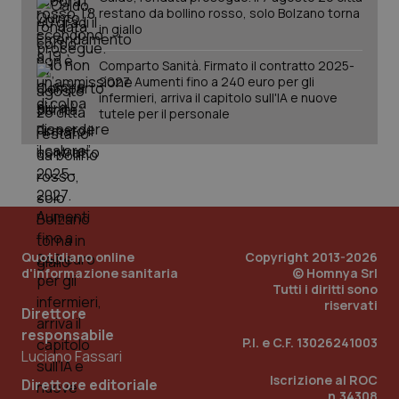
restano da bollino rosso, solo Bolzano torna
in giallo
Comparto Sanità. Firmato il contratto 2025-
2027. Aumenti fino a 240 euro per gli
infermieri, arriva il capitolo sull'IA e nuove
tutele per il personale
Quotidiano online
Copyright 2013-2026
d'informazione sanitaria
© Homnya Srl
Tutti i diritti sono
riservati
Direttore
responsabile
P.I. e C.F. 13026241003
PHPSESSID
Sessio
PHP.net
Luciano Fassari
www.quotidianosanita.it
Iscrizione al ROC
Direttore editoriale
n.34308