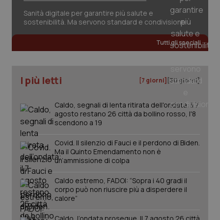
Sanità digitale per garantire più salute e
sostenibilità. Ma servono standard e condivisione
Tutti gli speciali
tracking-sites-ironfish-
www.quotidianosanita.it
4
tracking-enable
settim
2 gior
I più letti
[7 giorni]
[30 giorni]
Caldo, segnali di lenta ritirata dell'ondata: il 7
tracking-sites-ironfish-
www.quotidianosanita.it
4
session-id
settim
agosto restano 26 città da bollino rosso, l'8
2 gior
scendono a 19
Covid. Il silenzio di Fauci e il perdono di Biden.
Ma il Quinto Emendamento non è
un’ammissione di colpa
_ga
1 anno
Google LLC
mes
.quotidianosanita.it
Caldo estremo, FADOI: “Sopra i 40 gradi il
corpo può non riuscire più a disperdere il
calore”
Caldo, l’ondata prosegue. Il 7 agosto 26 città