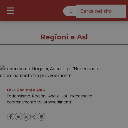
Domenica 9 Agosto 2026
Regioni e Asl
Regioni e Asl
Cronache
QS
»
Regioni e Asl
»
Federalismo. Regioni, Anci e Upi: “Necessario
Governo e Parlamento
coordinamento tra provvedimenti”
Regioni e Asl
Lavoro e Professioni