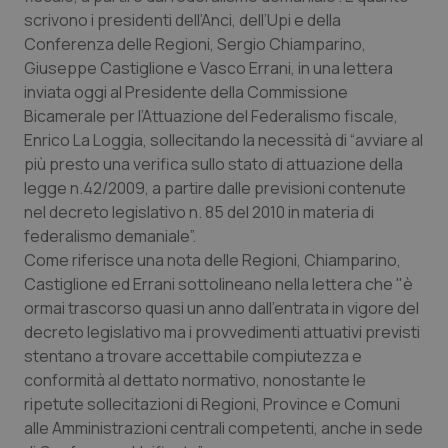
Calabria
Asma & BPCO
scrivono i presidenti dell’Anci, dell’Upi e della
Conferenza delle Regioni, Sergio Chiamparino,
Campania
Car-T
Giuseppe Castiglione e Vasco Errani, in una lettera
inviata oggi al Presidente della Commissione
Bicamerale per l’Attuazione del Federalismo fiscale,
Emilia-Romagna
Colesterolo & coronaropatie
Enrico La Loggia, sollecitando la necessità di “avviare al
più presto una verifica sullo stato di attuazione della
Friuli Venezia Giulia
Dermatite Atopica
legge n.42/2009, a partire dalle previsioni contenute
nel decreto legislativo n. 85 del 2010 in materia di
Lazio
Diabete & glucometri
federalismo demaniale”.
Come riferisce una nota delle Regioni, Chiamparino,
Liguria
Disturbi dell’umore
Castiglione ed Errani sottolineano nella lettera che "è
ormai trascorso quasi un anno dall’entrata in vigore del
Lombardia
Dolore
decreto legislativo ma i provvedimenti attuativi previsti
stentano a trovare accettabile compiutezza e
Marche
Donna & Salute
conformità al dettato normativo, nonostante le
ripetute sollecitazioni di Regioni, Province e Comuni
alle Amministrazioni centrali competenti, anche in sede
Molise
Epatiti