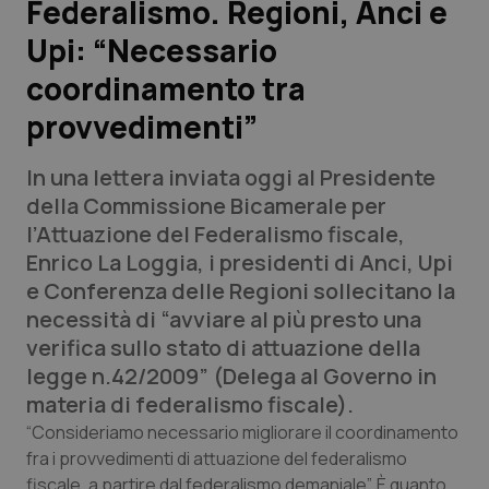
Federalismo. Regioni, Anci e
Upi: “Necessario
Scienza e Farmaci
coordinamento tra
Studi e Analisi
provvedimenti”
Lettere al direttore
In una lettera inviata oggi al Presidente
della Commissione Bicamerale per
Edizioni Regionali
l’Attuazione del Federalismo fiscale,
Enrico La Loggia, i presidenti di Anci, Upi
QS Pro
e Conferenza delle Regioni sollecitano la
necessità di “avviare al più presto una
Professionisti Sanitari.AI
verifica sullo stato di attuazione della
legge n.42/2009” (Delega al Governo in
Abruzzo
QS Pro Gold
materia di federalismo fiscale).
“Consideriamo necessario migliorare il coordinamento
QS Club
Newsletter
Basilicata
Artrite & artrosi
fra i provvedimenti di attuazione del federalismo
fiscale, a partire dal federalismo demaniale”. È quanto